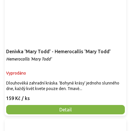
Denivka 'Mary Todd' - Hemerocallis 'Mary Todd'
Hemerocallis 'Mary Todd'
Vyprodáno
Dlouhověká zahradní kráska. 'Bohyně krásy' jednoho slunného
dne, každý květ kvete pouze den. Tmavě...
159 Kč
/ ks
Detail