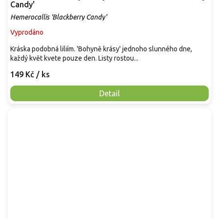
Candy'
Hemerocallis 'Blackberry Candy'
Vyprodáno
Kráska podobná liliím. 'Bohyně krásy' jednoho slunného dne,
každý květ kvete pouze den. Listy rostou...
149 Kč
/ ks
Detail