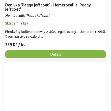
Denivka 'Peggy jeffcoat' - Hemerocallis 'Peggy
jeffcoat'
Hemerocallis 'Peggy jeffcoat'
Skladem
(
7 ks
)
Plnokvětý kultivar denivky z USA, registrovaný J. Joinerem (1995).
Tvoří husté trsy úzkých,...
389 Kč
/ ks
Detail