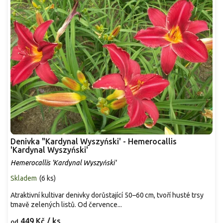
Denivka "Kardynal Wyszyński' - Hemerocallis
'Kardynal Wyszyński'
Hemerocallis 'Kardynal Wyszyński'
Skladem
(
6 ks
)
Atraktivní kultivar denivky dorůstající 50–60 cm, tvoří husté trsy
tmavě zelených listů. Od července...
449 Kč
/ ks
od