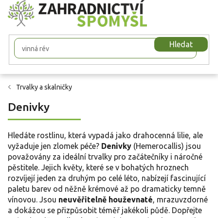
Přejít
na
obsah
Hledat
Trvalky a skalničky
Denivky
Hledáte rostlinu, která vypadá jako drahocenná lilie, ale
vyžaduje jen zlomek péče?
Denivky
(Hemerocallis) jsou
považovány za ideální trvalky pro začátečníky i náročné
pěstitele. Jejich květy, které se v bohatých hroznech
rozvíjejí jeden za druhým po celé léto, nabízejí fascinující
paletu barev od něžně krémové až po dramaticky temně
vínovou. Jsou
neuvěřitelně houževnaté
, mrazuvzdorné
a dokážou se přizpůsobit téměř jakékoli půdě. Dopřejte