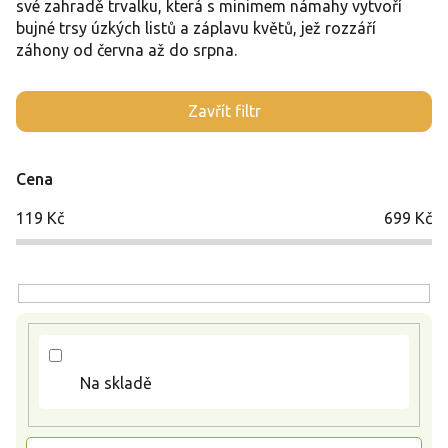
své zahradě trvalku, která s minimem námahy vytvoří
bujné trsy úzkých listů a záplavu květů, jež rozzáří
záhony od června až do srpna.
V
Zavřít filtr
ý
p
i
Cena
s
p
119
Kč
699
Kč
r
o
d
u
k
t
ů
Na skladě