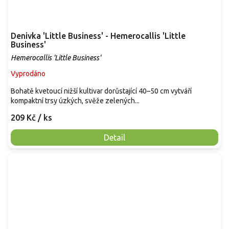
Denivka 'Little Business' - Hemerocallis 'Little
Business'
Hemerocallis 'Little Business'
Vyprodáno
Bohatě kvetoucí nižší kultivar dorůstající 40–50 cm vytváří
kompaktní trsy úzkých, svěže zelených...
209 Kč
/ ks
Detail