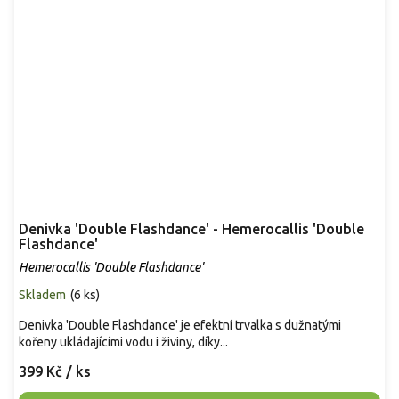
Denivka 'Double Flashdance' - Hemerocallis 'Double
Flashdance'
Hemerocallis 'Double Flashdance'
Skladem
(
6 ks
)
Denivka 'Double Flashdance' je efektní trvalka s dužnatými
kořeny ukládajícími vodu i živiny, díky...
399 Kč
/ ks