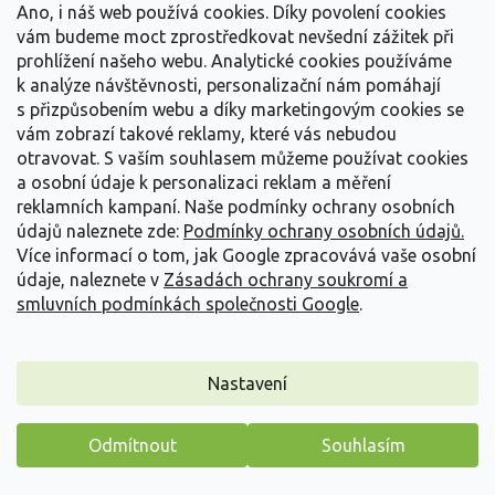
Detail
Ano, i náš web používá cookies. Díky povolení cookies
vám budeme moct zprostředkovat nevšední zážitek při
prohlížení našeho webu. Analytické cookies používáme
k analýze návštěvnosti, personalizační nám pomáhají
s přizpůsobením webu a díky marketingovým cookies se
vám zobrazí takové reklamy, které vás nebudou
otravovat.
S vaším souhlasem můžeme používat cookies
a osobní údaje k personalizaci reklam a měření
reklamních kampaní. Naše podmínky ochrany osobních
údajů naleznete zde:
Podmínky ochrany osobních údajů.
Více informací o tom, jak Google zpracovává vaše osobní
údaje, naleznete v
Zásadách ochrany soukromí a
smluvních podmínkách společnosti Google
.
Nastavení
Denivka 'Silent Sentry' - Hemerocallis 'Silent Sentry'
Hemerocallis 'Silent Sentry'
Odmítnout
Souhlasím
Máme pro vás malý dárek
Vyprodáno