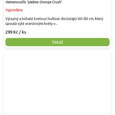
Hemerocallis 'Leebea Orange Crush'
Vyprodáno
Výrazný a bohatě kvetoucí kultivar dorůstající 60–80 cm, který
upoutá sytě oranžovými květy v...
299 Kč
/ ks
Detail