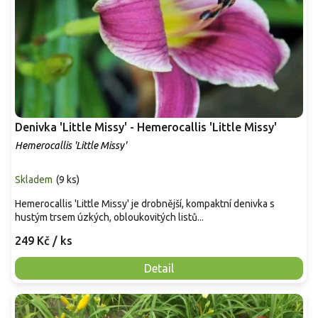
Denivka 'Little Missy' - Hemerocallis 'Little Missy'
Hemerocallis 'Little Missy'
Skladem
(
9 ks
)
Hemerocallis 'Little Missy' je drobnější, kompaktní denivka s
hustým trsem úzkých, obloukovitých listů...
249 Kč
/ ks
Detail