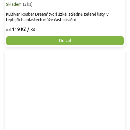
Skladem
(
5 ks
)
Kultivar 'Rosber Dream' tvoří úzké, středně zelené listy, v
teplejších oblastech může část olistění...
119 Kč
/ ks
od
Detail