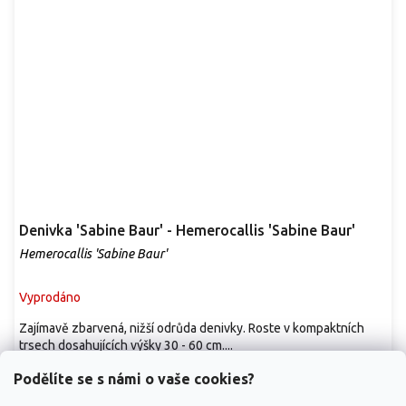
Denivka 'Sabine Baur' - Hemerocallis 'Sabine Baur'
Hemerocallis 'Sabine Baur'
Vyprodáno
Zajímavě zbarvená, nižší odrůda denivky. Roste v kompaktních
trsech dosahujících výšky 30 - 60 cm....
419 Kč
/ ks
Podělíte se s námi o vaše cookies?