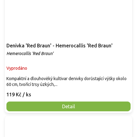
Denivka 'Red Braun' - Hemerocallis 'Red Braun'
Hemerocallis 'Red Braun'
Vyprodáno
Kompaktní a dlouhověký kultivar denivky dorůstající výšky okolo
60 cm, tvořící trsy úzkých,...
119 Kč
/ ks
Detail