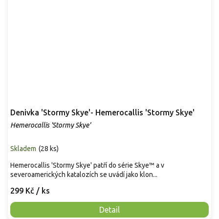
Denivka 'Stormy Skye'- Hemerocallis 'Stormy Skye'
Hemerocallis 'Stormy Skye'
Skladem
(
28 ks
)
Hemerocallis 'Stormy Skye' patří do série Skye™ a v
severoamerických katalozích se uvádí jako klon...
299 Kč
/ ks
Detail