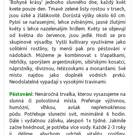
'Bohyně krásy' jednoho slunného dne, každý květ
kvete pouze den. Tmavě zelené listy rostou v trsech,
jsou úzké a žlábkovité. Dorůstá výšky okolo 60 cm.
Pyšní se nařasenými, lehce zvlněnými, jasně žlutými
květy s lehce nazelenalým hrdlem. Květy se objevují
od května do července, jsou jedlé. Hodí se pro
skupinové výsadby. Vyšší kultivary využíváme jako
solitérní rostliny, ty menší pak pro pěstování v
nádobách. Můžeme je kombinovat s třapatkami,
řebříčky, sporýšem argentinským, sibiřskými kosatci,
náprstníky, diviznou, řetězovkami a monardami. Své
místo najdou jako doplněk vodních prvků.
Neodolatelně vypadají s vysokými travinami.
Pěstování:
Nenáročná trvalka, kterou vysazujeme na
slunná či polostinná místa. Preferuje výživnou,
humózní, vlhkou, avšak nepřemokřenou
půdu. Potřebuje sluneční svit, minimálně 6 hodin.
Dále i vydatnou zálivku, alespoň 1x týdně. Jakmile
začne hnědnout, je potřeba více vody. Každé 2-3 roky
ji dělíme, abychom udrželi vitalitu rostliny.