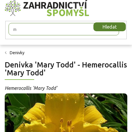
Přejít
na
obsah
Hledat
Denivky
Denivka 'Mary Todd' - Hemerocallis
'Mary Todd'
Hemerocallis 'Mary Todd'