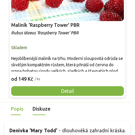
Maliník 'Raspberry Tower' PBR
P
'
Rubus idaeus 'Raspberry Tower' PBR
C
Skladem
S
Nejoblíbenější maliník na trhu. Moderní sloupovitá odrůda se
M
skvělým kompaktním růstem, která přináší od června do
A
srpna bohatou úrodu velkých, sladkých a šťavnatých plodů.
v
Pevné vzpřímené výhony tvoří elegantní habitus bez
j
od 149 Kč
o
/ ks
nutnosti opory, ideální pro nádoby, balkony i malé zahrady.
n
Mrazuvzdornost do −25 °C a spolehlivá vitalita z něj dělají
V
Detail
skvělou volbu pro každého pěstitele.
Popis
Diskuze
Denivka 'Mary Todd'
-
dlouhověká zahradní kráska.