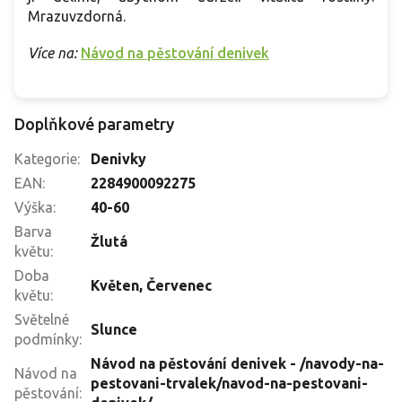
Mrazuvzdorná.
Více na:
Návod na pěstování denivek
Doplňkové parametry
Kategorie
:
Denivky
EAN
:
2284900092275
Výška
:
40-60
Barva
Žlutá
květu
:
Doba
Květen
,
Červenec
květu
:
Světelné
Slunce
podmínky
:
Návod na pěstování denivek - /navody-na-
Návod na
pestovani-trvalek/navod-na-pestovani-
pěstování
: