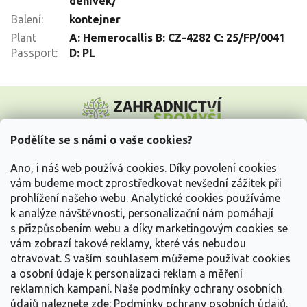
denivek/
Balení
:
kontejner
Plant
A: Hemerocallis B: CZ-4282 C: 25/FP/0041
Passport
:
D: PL
Z
á
p
a
Podělíte se s námi o vaše cookies?
t
Vše o nákupu
í
Ano, i náš web používá cookies. Díky povolení cookies
vám budeme moct zprostředkovat nevšední zážitek při
prohlížení našeho webu. Analytické cookies používáme
Informace pro Vás
k analýze návštěvnosti, personalizační nám pomáhají
s přizpůsobením webu a díky marketingovým cookies se
Kontakujte nás
vám zobrazí takové reklamy, které vás nebudou
otravovat.
S vaším souhlasem můžeme používat cookies
a osobní údaje k personalizaci reklam a měření
reklamních kampaní. Naše podmínky ochrany osobních
údajů naleznete zde:
Podmínky ochrany osobních údajů.