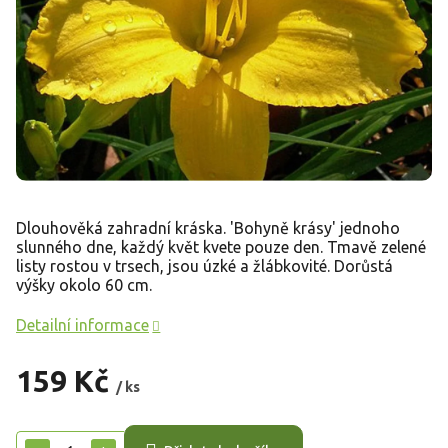
Dlouhověká zahradní kráska. 'Bohyně krásy' jednoho
slunného dne, každý květ kvete pouze den. Tmavě zelené
listy rostou v trsech, jsou úzké a žlábkovité. Dorůstá
výšky okolo 60 cm.
Detailní informace
159 Kč
/ ks
Měrná
cena: