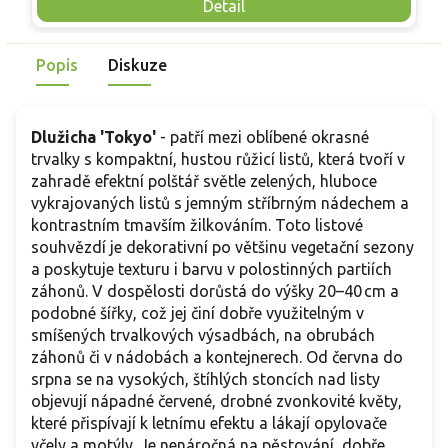
Mrazuvzdornost do −25 °C a spolehlivá vitalita z něj dělají
V
Detail
skvělou volbu pro každého pěstitele.
Popis
Diskuze
Dlužicha 'Tokyo'
- patří mezi oblíbené okrasné
trvalky s kompaktní, hustou růžicí listů, která tvoří v
zahradě efektní polštář světle zelených, hluboce
vykrajovaných listů s jemným stříbrným nádechem a
kontrastním tmavším žilkováním. Toto listové
souhvězdí je dekorativní po většinu vegetační sezony
a poskytuje texturu i barvu v polostinných partiích
záhonů. V dospělosti dorůstá do výšky 20–40 cm a
podobné šířky, což jej činí dobře využitelným v
smíšených trvalkových výsadbách, na obrubách
záhonů či v nádobách a kontejnerech. Od června do
srpna se na vysokých, štíhlých stoncích nad listy
objevují nápadné červené, drobné zvonkovité květy,
které přispívají k letnímu efektu a lákají opylovače
včely a motýly. Je nenáročná na pěstování, dobře