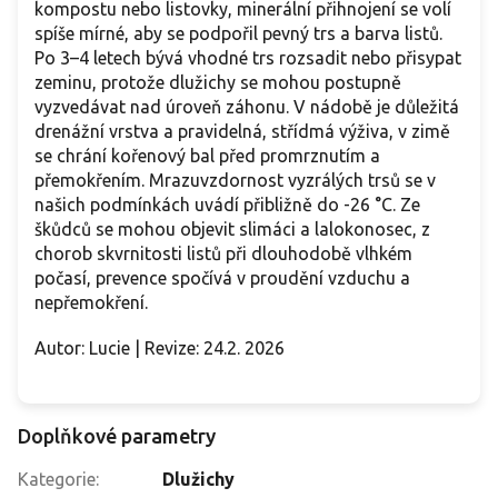
kompostu nebo listovky, minerální přihnojení se volí
spíše mírné, aby se podpořil pevný trs a barva listů.
Po 3–4 letech bývá vhodné trs rozsadit nebo přisypat
zeminu, protože dlužichy se mohou postupně
vyzvedávat nad úroveň záhonu. V nádobě je důležitá
drenážní vrstva a pravidelná, střídmá výživa, v zimě
se chrání kořenový bal před promrznutím a
přemokřením. Mrazuvzdornost vyzrálých trsů se v
našich podmínkách uvádí přibližně do -26 °C. Ze
škůdců se mohou objevit slimáci a lalokonosec, z
chorob skvrnitosti listů při dlouhodobě vlhkém
počasí, prevence spočívá v proudění vzduchu a
nepřemokření.
Autor: Lucie | Revize: 24.2. 2026
Doplňkové parametry
Kategorie
:
Dlužichy