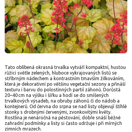
Tato oblíbená okrasná trvalka vytváří kompaktní, hustou
růžici světle zelených, hluboce vykrajovaných listů se
stříbrným nádechem a kontrastním tmavším žilkováním,
která je dekorativní po většinu vegetační sezony a přináší
texturu i barvu do polostinných partií záhonů. Dorůstá
20–40 cm na výšku i šířku a hodí se do smíšených
trvalkových výsadeb, na obruby záhonů či do nádob a
kontejnerů. Od června do srpna se nad listy objevují štíhlé
stonky s drobnými červenými, zvonkovitými květy.
Rostlina je nenáročná na pěstování, dobře snáší běžné
zahradní podmínky a listy si často udržuje i při mírných
zimních mrazech.