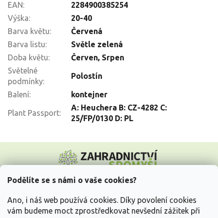
EAN
:
2284900385254
Výška
:
20-40
Barva květu
:
Červená
Barva listu
:
Světle zelená
Doba květu
:
Červen
,
Srpen
Světelné
Polostín
podmínky
:
Balení
:
kontejner
A: Heuchera B: CZ-4282 C:
Plant Passport
:
25/FP/0130 D: PL
Z
á
p
a
Podělíte se s námi o vaše cookies?
t
Vše o nákupu
í
Ano, i náš web používá cookies. Díky povolení cookies
vám budeme moct zprostředkovat nevšední zážitek při