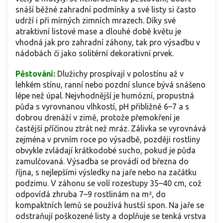
snáší běžné zahradní podmínky a své listy si často
udrží i při mírných zimních mrazech. Díky své
atraktivní listové mase a dlouhé době květu je
vhodná jak pro zahradní záhony, tak pro výsadbu v
nádobách či jako solitérní dekorativní prvek.
Pěstování:
Dlužichy prospívají v polostínu až v
lehkém stínu, ranní nebo pozdní slunce bývá snášeno
lépe než úpal. Nejvhodnější je humózní, propustná
půda s vyrovnanou vlhkostí, pH přibližně 6–7 a s
dobrou drenáží v zimě, protože přemokření je
častější příčinou ztrát než mráz. Zálivka se vyrovnává
zejména v prvním roce po výsadbě, později rostliny
obvykle zvládají krátkodobé sucho, pokud je půda
zamulčovaná. Výsadba se provádí od března do
října, s nejlepšími výsledky na jaře nebo na začátku
podzimu. V záhonu se volí rozestupy 35–40 cm, což
odpovídá zhruba 7–9 rostlinám na m², do
kompaktních lemů se používá hustší spon. Na jaře se
odstraňují poškozené listy a doplňuje se tenká vrstva