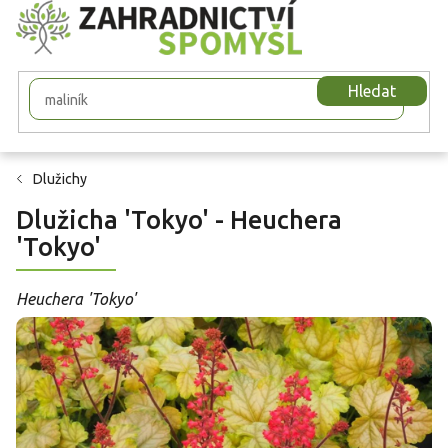
Přejít
na
obsah
Hledat
Dlužichy
Dlužicha 'Tokyo' - Heuchera
'Tokyo'
Heuchera 'Tokyo'