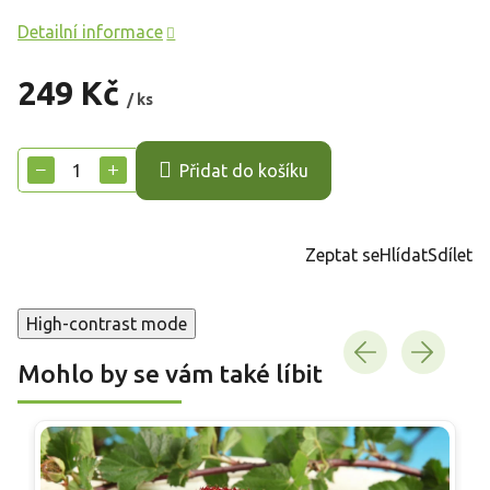
Detailní informace
249 Kč
/ ks
Měrná
cena:
−
+
Přidat do košíku
Zeptat se
Hlídat
Sdílet
High-contrast mode
Mohlo by se vám také líbit