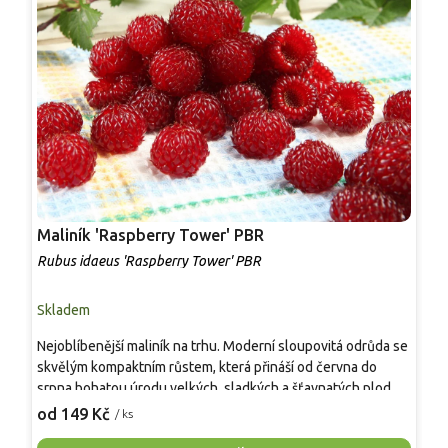
Maliník 'Raspberry Tower' PBR
P
'
Rubus idaeus 'Raspberry Tower' PBR
C
Skladem
S
Nejoblíbenější maliník na trhu. Moderní sloupovitá odrůda se
M
skvělým kompaktním růstem, která přináší od června do
A
srpna bohatou úrodu velkých, sladkých a šťavnatých plodů.
v
Pevné vzpřímené výhony tvoří elegantní habitus bez
j
od 149 Kč
o
/ ks
nutnosti opory, ideální pro nádoby, balkony i malé zahrady.
n