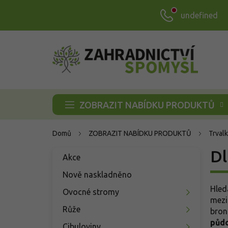
Přejít
undefined
na
obsah
ZOBRAZIT NABÍDKU PRODUKTŮ
Domů
ZOBRAZIT NABÍDKU PRODUKTŮ
Trvalk
P
Dl
Přeskočit
Akce
o
kategorie
s
Nově naskladněno
t
Hled
Ovocné stromy
r
mezi
a
Růže
bron
n
půdo
Cibuloviny