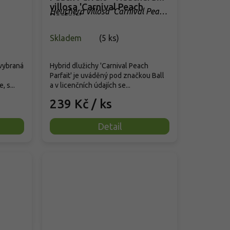
villosa 'Carnival Peach
Heuchera villosa 'Carnival Peach
Parfait'
Parfait'
Skladem
(
5 ks
)
 vybraná
Hybrid dlužichy 'Carnival Peach
Parfait' je uváděný pod značkou Ball
 s...
a v licenčních údajích se...
239 Kč
/ ks
Detail