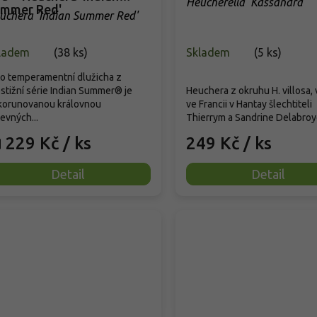
Heucherella 'Kassandra'
mmer Red'
uchera 'Indian Summer Red'
ladem
(
38 ks
)
Skladem
(
5 ks
)
o temperamentní dlužicha z
stižní série Indian Summer® je
Heuchera z okruhu H. villosa,
korunovanou královnou
ve Francii v Hantay šlechtiteli
evných...
Thierrym a Sandrine Delabroye,
229 Kč
/ ks
249 Kč
/ ks
d
Detail
Detail