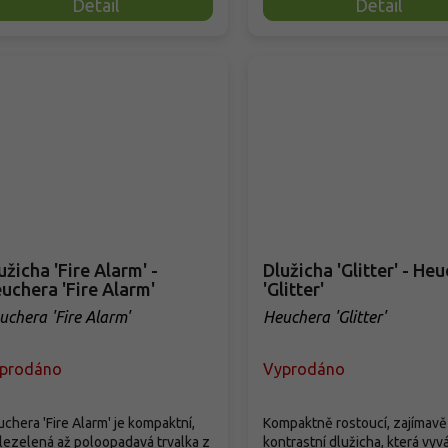
Detail
Detail
užicha 'Fire Alarm' -
Dlužicha 'Glitter' - He
uchera 'Fire Alarm'
'Glitter'
uchera 'Fire Alarm'
Heuchera 'Glitter'
prodáno
Vyprodáno
chera 'Fire Alarm' je kompaktní,
Kompaktně rostoucí, zajímavě
lezelená až poloopadavá trvalka z
kontrastní dlužicha, která vyvá