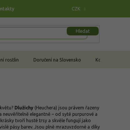
ontakty
CZK
Hledat
í rostlin
Doručení na Slovensko
Kontakt
 květu?
Dlužichy
(Heuchera) jsou právem řazeny
ě a neuvěřitelně elegantně – od sytě purpurové a
rásky tvoří husté trsy a skvěle fungují jako
uvislé pásy barev. Jsou plně mrazuvzdorné a díky