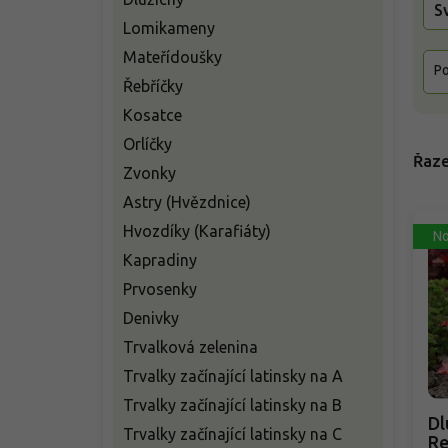
S
Lomikameny
Mateřídoušky
Po
Řebříčky
Kosatce
Orlíčky
Řaze
Zvonky
Astry (Hvězdnice)
Hvozdíky (Karafiáty)
No
Kapradiny
Prvosenky
Denivky
Trvalková zelenina
Trvalky začínající latinsky na A
Trvalky začínající latinsky na B
Dl
Trvalky začínající latinsky na C
Re