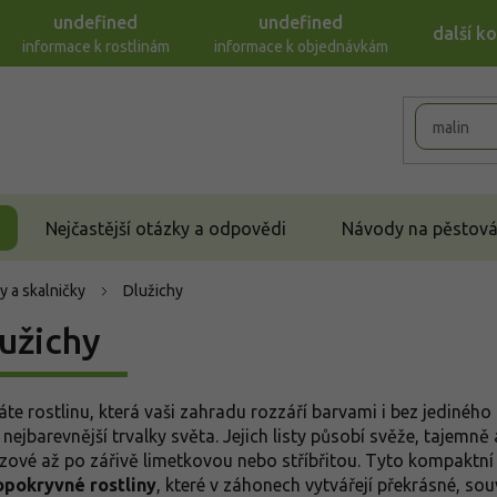
undefined
undefined
další k
informace k rostlinám
informace k objednávkám
Nejčastější otázky a odpovědi
Návody na pěstován
y a skalničky
Dlužichy
užichy
áte rostlinu, která vaši zahradu rozzáří barvami i bez jediného
 nejbarevnější trvalky světa. Jejich listy působí svěže, tajemn
zové až po zářivě limetkovou nebo stříbřitou. Tyto kompaktní k
pokryvné rostliny
, které v záhonech vytvářejí překrásné, so