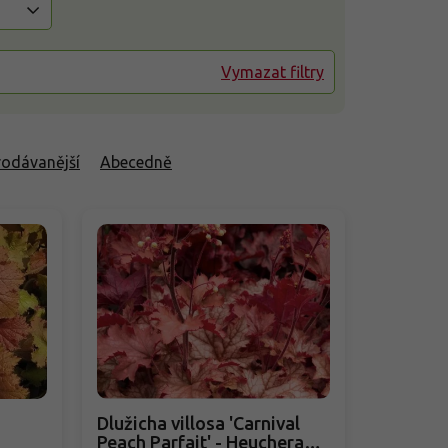
Vymazat filtry
rodávanější
Abecedně
Dlužicha villosa 'Carnival
Peach Parfait' - Heuchera