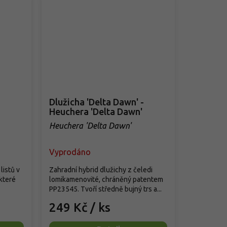
Dlužicha 'Delta Dawn' -
Heuchera 'Delta Dawn'
Heuchera 'Delta Dawn'
Vyprodáno
listů v
Zahradní hybrid dlužichy z čeledi
které
lomikamenovité, chráněný patentem
PP23545. Tvoří středně bujný trs a...
249 Kč
/ ks