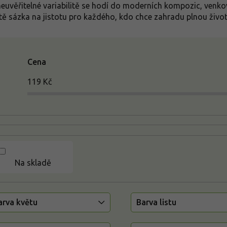
neuvěřitelné variabilitě se hodí do moderních kompozic, venko
tě sázka na jistotu pro každého, kdo chce zahradu plnou živo
Cena
119
Kč
Na skladě
arva květu
Barva listu