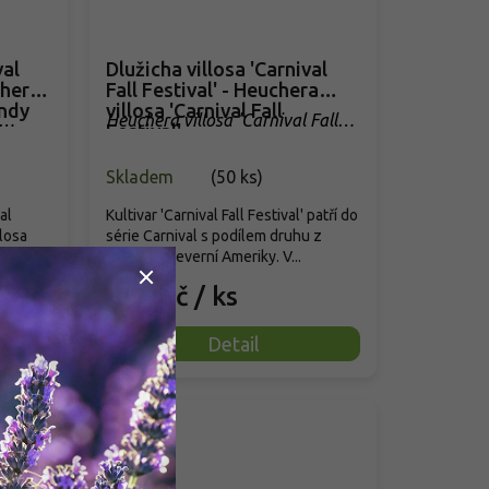
val
Dlužicha villosa 'Carnival
chera
Fall Festival' - Heuchera
undy
villosa 'Carnival Fall
Heuchera villosa 'Carnival Fall
Festival'
Festival'
Skladem
(
50 ks
)
al
Kultivar 'Carnival Fall Festival' patří do
losa
série Carnival s podílem druhu z
.
východu Severní Ameriky. V...
239 Kč
/ ks
Detail