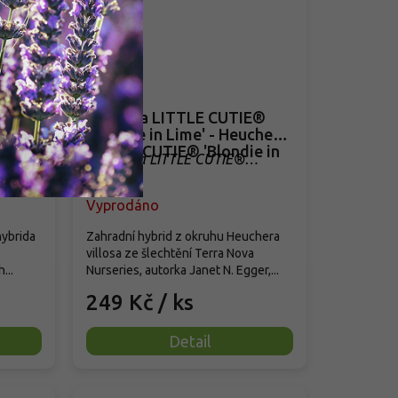
val
Dlužicha LITTLE CUTIE®
a
'Blondie in Lime' - Heuchera
Crazy'
LITTLE CUTIE® 'Blondie in
l Plum
Heuchera LITTLE CUTIE®
Lime'
'Blondie in Lime'
Vyprodáno
hybrida
Zahradní hybrid z okruhu Heuchera
villosa ze šlechtění Terra Nova
...
Nurseries, autorka Janet N. Egger,...
249 Kč
/ ks
Detail