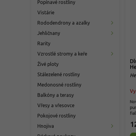
Popínavé rostliny
Vistárie
Rododendrony a azalky
Jehličnany
Rarity
Vzrostlé stromy a keře
Dl
Živé ploty
He
Stálezelené rostliny
He
Medonosné rostliny
Vy
Balkóny a terasy
No
Vřesy a vřesovce
pur
fia
Pokojové rostliny
1
Hnojiva