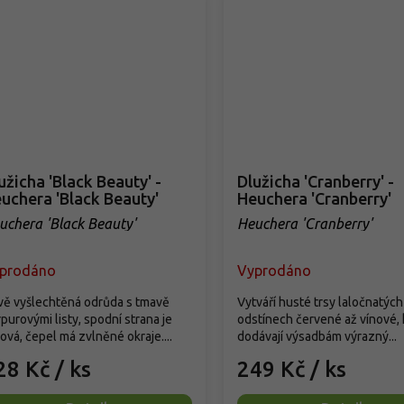
užicha 'Black Beauty' -
Dlužicha 'Cranberry' -
uchera 'Black Beauty'
Heuchera 'Cranberry'
uchera 'Black Beauty'
Heuchera 'Cranberry'
prodáno
Vyprodáno
vě vyšlechtěná odrůda s tmavě
Vytváří husté trsy laločnatých 
purovými listy, spodní strana je
odstínech červené až vínové, 
lová, čepel má zvlněné okraje....
dodávají výsadbám výrazný...
28 Kč
/ ks
249 Kč
/ ks