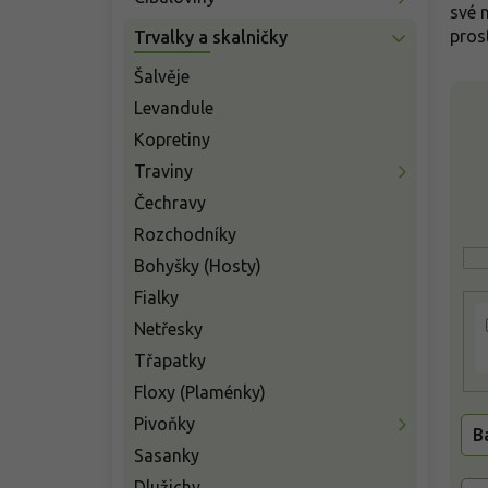
n
své 
í
pros
Trvalky a skalničky
p
a
Šalvěje
V
n
Levandule
ý
e
p
Kopretiny
l
i
Traviny
s
Čechravy
p
r
Rozchodníky
o
Bohyšky (Hosty)
d
Fialky
u
k
Netřesky
t
Třapatky
ů
Floxy (Plaménky)
Pivoňky
B
Sasanky
Dlužichy