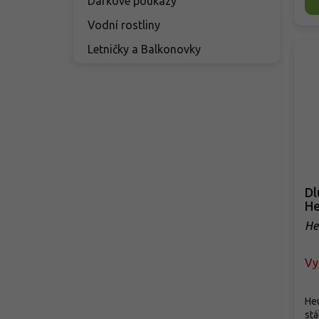
Dárkové poukazy
Vodní rostliny
Letničky a Balkonovky
Dl
He
He
Vy
Heu
stá