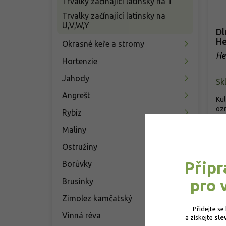
Trvalky začínající latinsky na T
Trvalky začínající latinsky na
U,V,W,Y
Dl
He
Okrasné keře a stromy
He
Hortenzie
Jahody
Sk
Angrešt
Kul
ozn
Rybíz
mod
Maliny
2
Ostružiny
Připr
Borůvky
pro 
Brusinky
Zimolez kamčatský
Přidejte se
Vinná réva
a získejte 
sle