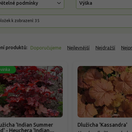
větelné podmínky
Výška
ložek k zobrazení:
35
ní produktů
Doporučujeme
Nejlevnější
Nejdražší
Nejp
vinka
užicha 'Indian Summer
Dlužicha 'Kassandra'
d' - Heuchera 'Indian