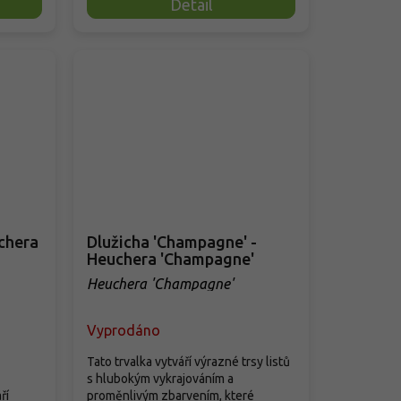
Detail
uchera
Dlužicha 'Champagne' -
Heuchera 'Champagne'
Heuchera 'Champagne'
Vyprodáno
Tato trvalka vytváří výrazné trsy listů
s hlubokým vykrajováním a
ří
proměnlivým zbarvením, které