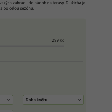
vských zahrad i do nádob na terasy. Dlužicha je
ta po celou sezónu.
299
Kč
Doba květu