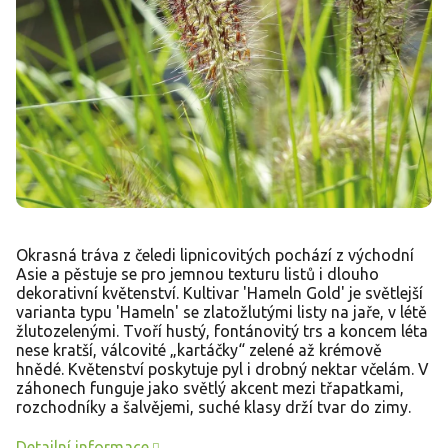
Okrasná tráva z čeledi lipnicovitých pochází z východní
Asie a pěstuje se pro jemnou texturu listů i dlouho
dekorativní květenství. Kultivar 'Hameln Gold' je světlejší
varianta typu 'Hameln' se zlatožlutými listy na jaře, v létě
žlutozelenými. Tvoří hustý, fontánovitý trs a koncem léta
nese kratší, válcovité „kartáčky“ zelené až krémově
hnědé. Květenství poskytuje pyl i drobný nektar včelám. V
záhonech funguje jako světlý akcent mezi třapatkami,
rozchodníky a šalvějemi, suché klasy drží tvar do zimy.
Detailní informace