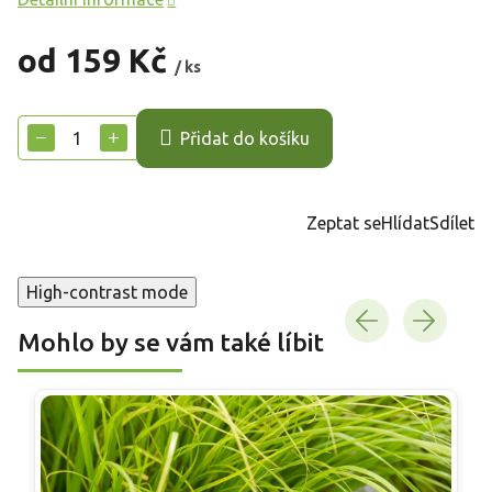
od
159 Kč
/ ks
Měrná
cena:
−
+
Přidat do košíku
Zeptat se
Hlídat
Sdílet
High-contrast mode
Mohlo by se vám také líbit