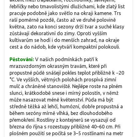
řebříčky nebo tmavolistými dlužichami, kde zlatý list
pracuje podobně jako světlo na okraji kamene. Trs
raší poměrně pozdě, často až ve druhé polovině
května, zato na konci sezony drží tvar a suché klasy
zůstávají dekorativní do zimy. Oproti vyšším
kultivarům se hodí i do menších zahrad, na okraje
cest a do nádob, kde vytváří kompaktní polokouli.
Pěstování:
V našich podmínkách patří k
mrazuvzdorným okrasným travám, které při
propustné půdě snášejí pokles teplot přibližně k −20
°C. Ve vyšších, větrných polohách prospívá zimní
mulč a chráněné stanoviště. Nejlépe roste na plném
slunci, krátkodobě snese i mírný polostín, v němž
může nasazovat méně květenství. Půda má být
středně těžká až lehčí, humózní, dobře propustná a
během sezóny mírně vlhká, bez dlouhodobého
přemokření. Rostliny z kontejnerů se vysazují od
března do října s rozestupy přibližně 40–60 cm. Při
plošném použití se počítá se 3–5 rostlinami na metr