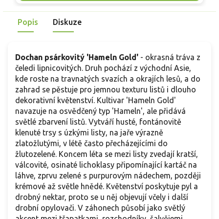
cest a v miskách na terase, na plné slunce až polostín.
d
Oproti běžnému dochanu 'Hameln' je výrazně světlejší
v
Popis
Diskuze
olistěním.
t
č
Dochan psárkovitý 'Hameln Gold'
- okrasná tráva z
čeledi lipnicovitých. Druh pochází z východní Asie,
kde roste na travnatých svazích a okrajích lesů, a do
zahrad se pěstuje pro jemnou texturu listů i dlouho
dekorativní květenství. Kultivar 'Hameln Gold'
navazuje na osvědčený typ 'Hameln', ale přidává
světlé zbarvení listů. Vytváří husté, fontánovitě
klenuté trsy s úzkými listy, na jaře výrazně
zlatožlutými, v létě často přecházejícími do
žlutozelené. Koncem léta se mezi listy zvedají kratší,
válcovité, osinaté lichoklasy připomínající kartáč na
láhve, zprvu zelené s purpurovým nádechem, později
krémové až světle hnědé. Květenství poskytuje pyl a
drobný nektar, proto se u něj objevují včely i další
drobní opylovači. V záhonech působí jako světlý
akcent mezi třapatkami, rozchodníky, šalvějemi,