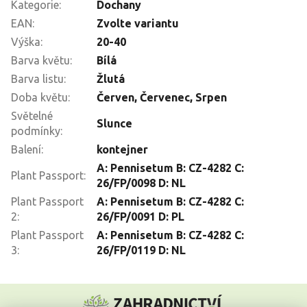
Kategorie
:
Dochany
EAN
:
Zvolte variantu
Výška
:
20-40
Barva květu
:
Bílá
Barva listu
:
Žlutá
Doba květu
:
Červen
,
Červenec
,
Srpen
Světelné
Slunce
podmínky
:
Balení
:
kontejner
A: Pennisetum B: CZ-4282 C:
Plant Passport
:
26/FP/0098 D: NL
Plant Passport
A: Pennisetum B: CZ-4282 C:
2
:
26/FP/0091 D: PL
Plant Passport
A: Pennisetum B: CZ-4282 C:
3
:
26/FP/0119 D: NL
Z
á