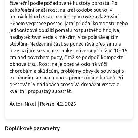
čtvereční podle požadované hustoty porostu. Po
zakořenění snáší rostlina krátkodobé sucho, v
horkých létech však ocení doplňkové zavlažování.
Během vegetace postačí jarní přidání kompostu nebo
jednorázové použití pomalu rozpustného hnojiva,
nadbytek živin vede k měkčím, více polehávajícím
stéblům. Nadzemní část se ponechává přes zimu a
brzy na jaře se suché stonky seříznou přibližně 10–15
cm nad povrchem půdy, čímž se podpoří kompaktní
obnova trsu. Rostlina je obecně odolná vůči
chorobám a škůdcům, problémy obvykle souvisejí s
extrémním suchem nebo s přemokřením kořenů. Při
pěstování v nádobách prospívá drenážní vrstva a
kvalitní, propustný substrát.
Autor: Nikol | Revize: 4.2. 2026
Doplňkové parametry