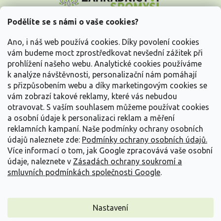
p
a
Podělíte se s námi o vaše cookies?
t
Vše o nákupu
í
Ano, i náš web používá cookies. Díky povolení cookies
vám budeme moct zprostředkovat nevšední zážitek při
prohlížení našeho webu. Analytické cookies používáme
Informace pro Vás
k analýze návštěvnosti, personalizační nám pomáhají
s přizpůsobením webu a díky marketingovým cookies se
Kontakujte nás
vám zobrazí takové reklamy, které vás nebudou
otravovat.
S vaším souhlasem můžeme používat cookies
a osobní údaje k personalizaci reklam a měření
reklamních kampaní. Naše podmínky ochrany osobních
údajů naleznete zde:
Podmínky ochrany osobních údajů.
Více informací o tom, jak Google zpracovává vaše osobní
údaje, naleznete v
Zásadách ochrany soukromí a
smluvních podmínkách společnosti Google
.
Vytvořil Shoptet
Nastavení