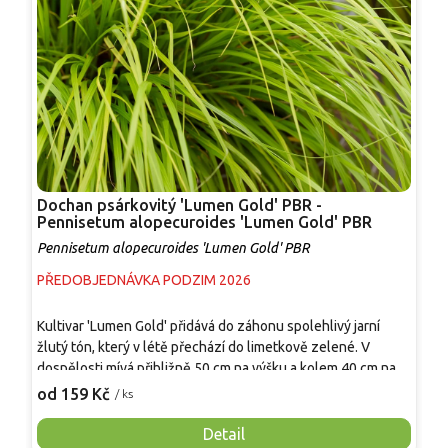
Dochan psárkovitý 'Lumen Gold' PBR -
D
Pennisetum alopecuroides 'Lumen Gold' PBR
a
Pennisetum alopecuroides 'Lumen Gold' PBR
P
PŘEDOBJEDNÁVKA PODZIM 2026
S
Kultivar 'Lumen Gold' přidává do záhonu spolehlivý jarní
E
žlutý tón, který v létě přechází do limetkově zelené. V
ú
dospělosti mívá přibližně 50 cm na výšku a kolem 40 cm na
o
šířku, v době kvetení působí o něco vyšší. Jemné štětinovité
K
od 159 Kč
o
/ ks
klasy se objevují od srpna do října a trs zůstává kompaktní i v
p
nádobě. Uplatní se v popředí trvalkových záhonů, na okrajích
j
Detail