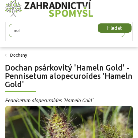
Přejít
na
obsah
Hledat
Dochany
Dochan psárkovitý 'Hameln Gold' -
Pennisetum alopecuroides 'Hameln
Gold'
Pennisetum alopecuroides 'Hameln Gold'