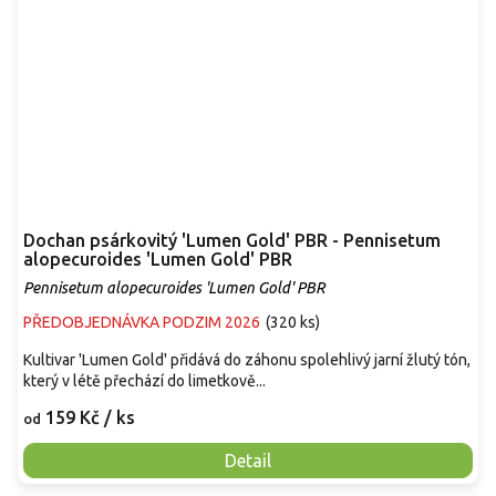
Dochan psárkovitý 'Lumen Gold' PBR - Pennisetum
alopecuroides 'Lumen Gold' PBR
Pennisetum alopecuroides 'Lumen Gold' PBR
PŘEDOBJEDNÁVKA PODZIM 2026
(
320 ks
)
Kultivar 'Lumen Gold' přidává do záhonu spolehlivý jarní žlutý tón,
který v létě přechází do limetkově...
159 Kč
/ ks
od
Detail