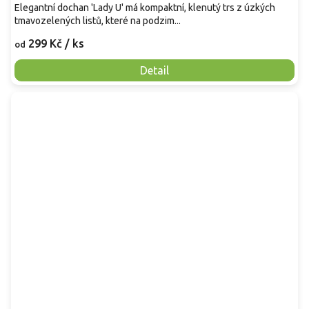
Elegantní dochan 'Lady U' má kompaktní, klenutý trs z úzkých
tmavozelených listů, které na podzim...
299 Kč
/ ks
od
Detail