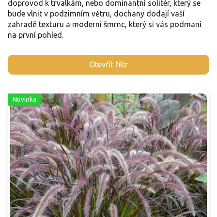
doprovod k trvalkám, nebo dominantní solitér, který se
bude vlnit v podzimním větru, dochany dodají vaší
zahradě texturu a moderní šmrnc, který si vás podmaní
na první pohled.
V
Otevřít filtr
ý
p
i
Novinka
s
p
r
o
d
u
k
t
ů