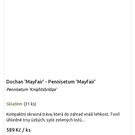
Dochan 'Mayfair' - Pennisetum 'Mayfair'
Pennisetum 'Knightsbridge'
Skladem
(
31 ks
)
Kompaktní okrasná tráva, která do zahrad vnáší lehkost. Tvoří
úhledné trsy úzkých, sytě zelených listů...
589 Kč
/ ks