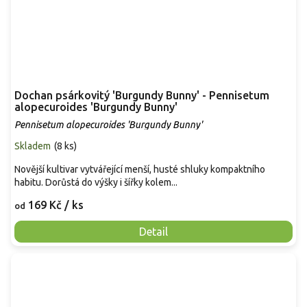
Dochan psárkovitý 'Burgundy Bunny' - Pennisetum
alopecuroides 'Burgundy Bunny'
Pennisetum alopecuroides 'Burgundy Bunny'
Skladem
(
8 ks
)
Novější kultivar vytvářející menší, husté shluky kompaktního
habitu. Dorůstá do výšky i šířky kolem...
169 Kč
/ ks
od
Detail