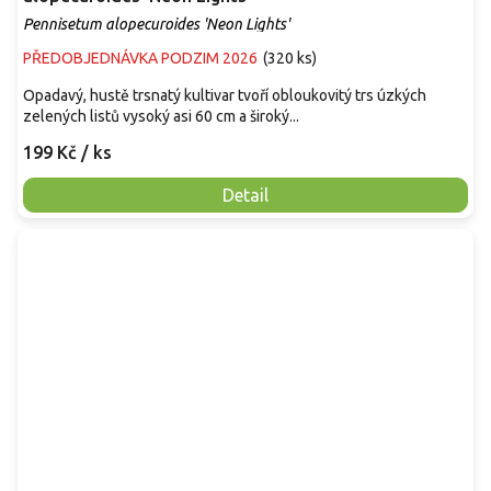
Pennisetum alopecuroides 'Neon Lights'
PŘEDOBJEDNÁVKA PODZIM 2026
(
320 ks
)
Opadavý, hustě trsnatý kultivar tvoří obloukovitý trs úzkých
zelených listů vysoký asi 60 cm a široký...
199 Kč
/ ks
Detail