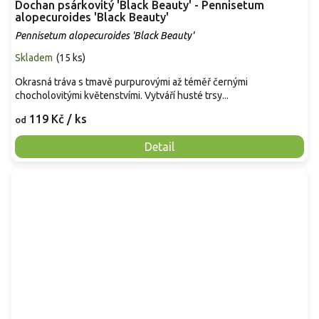
Dochan psárkovitý 'Black Beauty' - Pennisetum
alopecuroides 'Black Beauty'
Pennisetum alopecuroides 'Black Beauty'
Skladem
(
15 ks
)
Okrasná tráva s tmavě purpurovými až téměř černými
chocholovitými květenstvími. Vytváří husté trsy...
119 Kč
/ ks
od
Detail