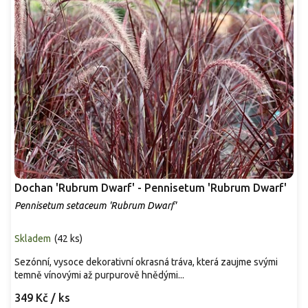
Dochan 'Rubrum Dwarf' - Pennisetum 'Rubrum Dwarf'
Pennisetum setaceum 'Rubrum Dwarf'
Skladem
(
42 ks
)
Sezónní, vysoce dekorativní okrasná tráva, která zaujme svými
temně vínovými až purpurově hnědými...
349 Kč
/ ks