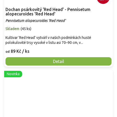
Dochan psárkovitý 'Red Head' - Pennisetum
alopecuroides 'Red Head'
Pennisetum alopecuroides 'Red Head'
Skladem
(
45 ks
)
Kultivar 'Red Head' vytváří v našich podmínkách husté
polokulovité trsy vysoké v listu asi 70–90 cm, v...
89 Kč
/ ks
od
Detail
Novinka