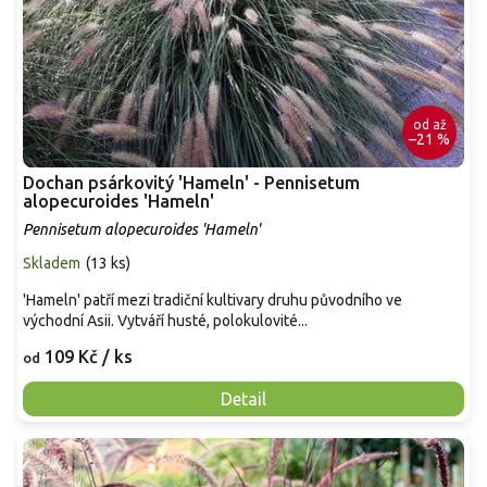
od
až
–21 %
Dochan psárkovitý 'Hameln' - Pennisetum
alopecuroides 'Hameln'
Pennisetum alopecuroides 'Hameln'
Skladem
(
13 ks
)
'Hameln' patří mezi tradiční kultivary druhu původního ve
východní Asii. Vytváří husté, polokulovité...
109 Kč
/ ks
od
Detail