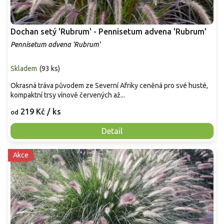
Dochan setý 'Rubrum' - Pennisetum advena 'Rubrum'
Pennisetum advena 'Rubrum'
Skladem
(
93 ks
)
Okrasná tráva původem ze Severní Afriky ceněná pro své husté,
kompaktní trsy vínově červených až...
219 Kč
/ ks
od
Detail
Akce