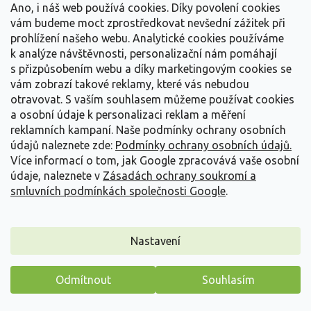
Ano, i náš web používá cookies. Díky povolení cookies
vám budeme moct zprostředkovat nevšední zážitek při
prohlížení našeho webu. Analytické cookies používáme
k analýze návštěvnosti, personalizační nám pomáhají
s přizpůsobením webu a díky marketingovým cookies se
vám zobrazí takové reklamy, které vás nebudou
otravovat.
S vaším souhlasem můžeme používat cookies
a osobní údaje k personalizaci reklam a měření
reklamních kampaní. Naše podmínky ochrany osobních
údajů naleznete zde:
Podmínky ochrany osobních údajů.
Více informací o tom, jak Google zpracovává vaše osobní
údaje, naleznete v
Zásadách ochrany soukromí a
smluvních podmínkách společnosti Google
.
Dochan východní 'Fairy Tails' - Pennisetum orientale
'Fairy Tails'
Pennisetum orientale 'Fairy Tails'
Nastavení
Skladem
(
1 ks
)
Odmítnout
Souhlasím
Elegantní okrasná travina s úzkými, jemně převislými listy. Kultivar
'Fairy Tails' vytváří kompaktní...
Máme pro vás malý dárek