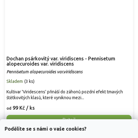
Dochan psárkovitý var. viridiscens - Pennisetum
alopecuroides var. viridiscens
Pennisetum alopecuroides var.viridiscens
Skladem
(
3 ks
)
Kultivar 'Viridescens' přináší do záhonů pozdní efekt tmavých
štětkovitých klasů, které vyniknou mezi...
99 Kč
/ ks
od
Detail
Podělíte se s námi o vaše cookies?