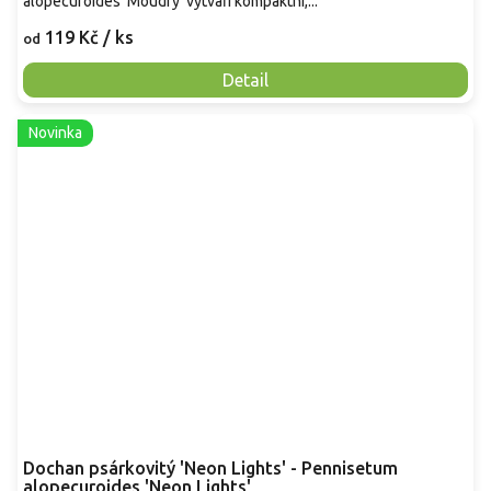
alopecuroides 'Moudry' vytváří kompaktní,...
119 Kč
/ ks
od
Detail
Novinka
Dochan psárkovitý 'Neon Lights' - Pennisetum
alopecuroides 'Neon Lights'