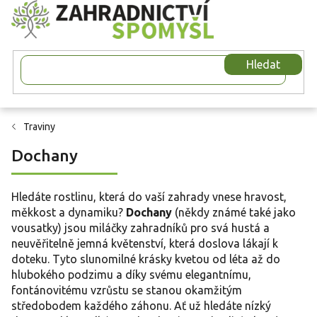
Přejít
na
obsah
Hledat
Traviny
Dochany
Hledáte rostlinu, která do vaší zahrady vnese hravost,
měkkost a dynamiku?
Dochany
(někdy známé také jako
vousatky) jsou miláčky zahradníků pro svá hustá a
neuvěřitelně jemná květenství, která doslova lákají k
doteku. Tyto slunomilné krásky kvetou od léta až do
hlubokého podzimu a díky svému elegantnímu,
fontánovitému vzrůstu se stanou okamžitým
středobodem každého záhonu. Ať už hledáte nízký