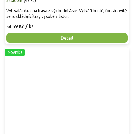
Skladem
(
42 ks
)
Vytrvalá okrasná tráva z východní Asie. Vytváří husté, fontánovitě
se rozkládající trsy vysoké v listu...
69 Kč
/ ks
od
Detail
Novinka