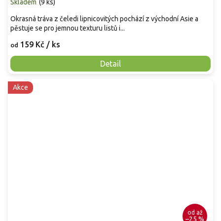
Skladem
(
9 ks
)
Okrasná tráva z čeledi lipnicovitých pochází z východní Asie a
pěstuje se pro jemnou texturu listů i...
159 Kč
/ ks
od
Detail
Akce
od
až
–25 %