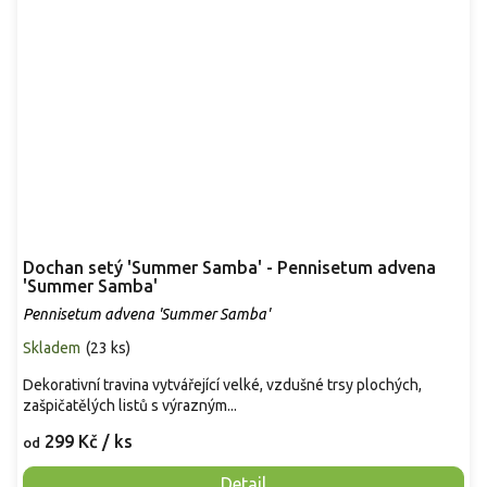
Dochan setý 'Summer Samba' - Pennisetum advena
'Summer Samba'
Pennisetum advena 'Summer Samba'
Skladem
(
23 ks
)
Dekorativní travina vytvářející velké, vzdušné trsy plochých,
zašpičatělých listů s výrazným...
299 Kč
/ ks
od
Detail