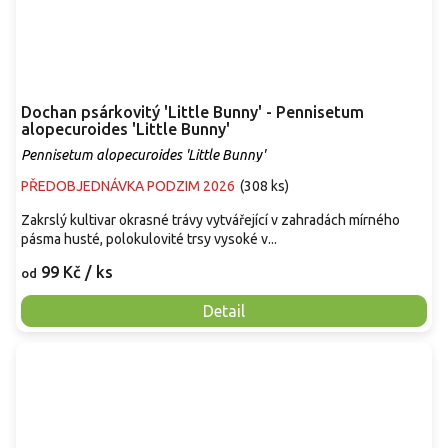
Dochan psárkovitý 'Little Bunny' - Pennisetum
alopecuroides 'Little Bunny'
Pennisetum alopecuroides 'Little Bunny'
PŘEDOBJEDNÁVKA PODZIM 2026
(
308 ks
)
Zakrslý kultivar okrasné trávy vytvářející v zahradách mírného
pásma husté, polokulovité trsy vysoké v...
99 Kč
/ ks
od
Detail