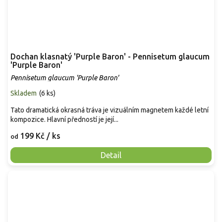
Dochan klasnatý 'Purple Baron' - Pennisetum glaucum
'Purple Baron'
Pennisetum glaucum 'Purple Baron'
Skladem
(
6 ks
)
Tato dramatická okrasná tráva je vizuálním magnetem každé letní
kompozice. Hlavní předností je její...
199 Kč
/ ks
od
Detail