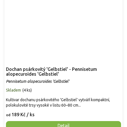
Dochan psárkovitý 'Gelbstiel' - Pennisetum
alopecuroides 'Gelbstiel'
Pennisetum alopecuroides 'Gelbstiel'
Skladem
(
4 ks
)
Kultivar dochanu psárkovitého 'Gelbstiel' vytváří kompaktní,
polokulovité trsy vysoké v listu 60–80 cm...
189 Kč
/ ks
od
Detail