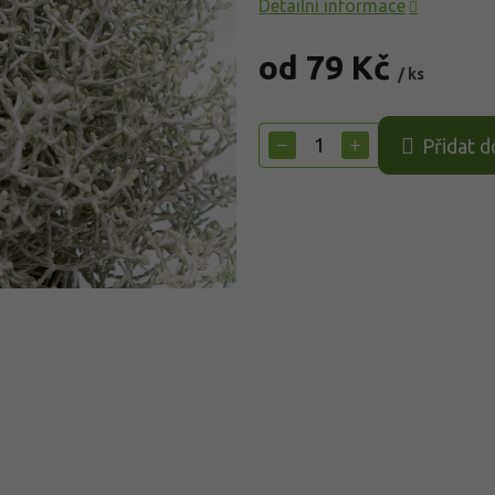
Detailní informace
od
79 Kč
/ ks
Měrná
cena:
−
+
Přidat d