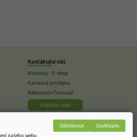
Kontakujte nás
Kontakty - E-shop
Kamenná prodejna
Reklamační formulář
n
Napište nám
Odmítnout
Souhlasím
žení našeho webu.