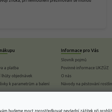
bjevují zřídka, při nevhodném přezimování se mohou
 nákupu
Informace pro Vás
Slovník pojmů
a a platba
Povinné informace UKZÚZ
 lhůty objednávek
O nás
livky k parametrům a balení
Návody na pěstování rostli
pení od kupní smlouvy
mace
s vám budeme moct zprostředkovat nevšední zážitek při prohlí