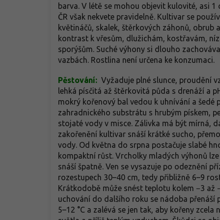
barva. V létě se mohou objevit kulovité, asi 1
ČR však nekvete pravidelně. Kultivar se použí
květináčů, skalek, štěrkových záhonů, obrub a
kontrast k vřesům, dlužichám, kostřavám, ní
sporýšům. Suché výhony si dlouho zachovávají 
vazbách. Rostlina není určena ke konzumaci.
Pěstování:
Vyžaduje plné slunce, proudění v
lehká písčitá až štěrkovitá půda s drenáží a p
mokrý kořenový bal vedou k uhnívání a šedé 
zahradnického substrátu s hrubým pískem, p
stojaté vody v misce. Zálivka má být mírná, d
zakořenění kultivar snáší krátké sucho, přem
vody. Od května do srpna postačuje slabé hn
kompaktní růst. Vrcholky mladých výhonů lze 
snáší špatně. Ven se vysazuje po odeznění př
rozestupech 30–40 cm, tedy přibližně 6–9 ros
Krátkodobě může snést teplotu kolem −3 až −5
uchování do dalšího roku se nádoba přenáší p
5–12 °C a zalévá se jen tak, aby kořeny zcela