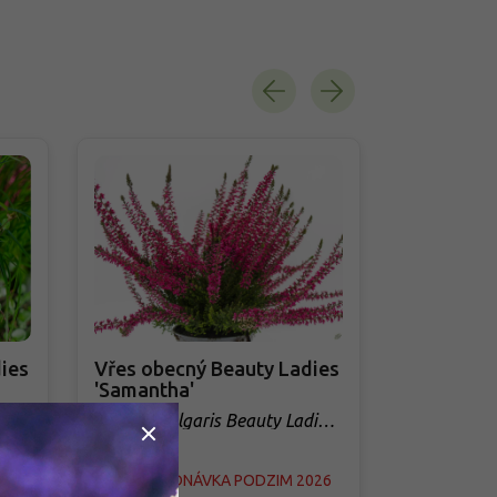
ies
Vřes obecný Beauty Ladies
Vřes obec
'Samantha'
'Sabella'
ies
Calluna vulgaris Beauty Ladies
Calluna vul
'Samantha'
'Sabella'
026
PŘEDOBJEDNÁVKA PODZIM 2026
PŘEDOBJED