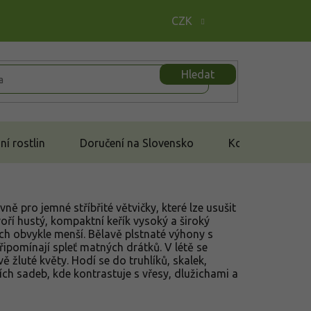
CZK
Hledat
í rostlin
Doručení na Slovensko
Kontakt
ně pro jemné stříbřité větvičky, které lze usušit
oří hustý, kompaktní keřík vysoký a široký
ch obvykle menší. Bělavě plstnaté výhony s
řipomínají spleť matných drátků. V létě se
žluté květy. Hodí se do truhlíků, skalek,
ch sadeb, kde kontrastuje s vřesy, dlužichami a