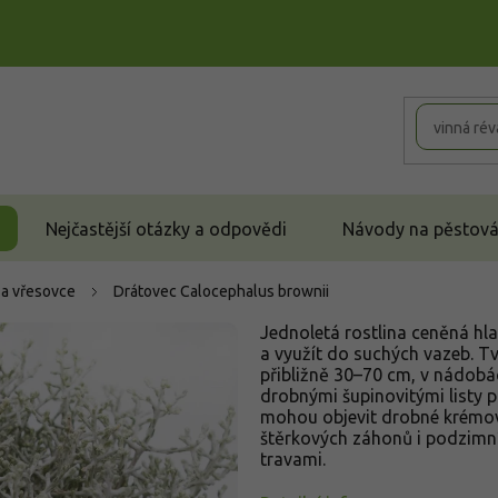
Nejčastější otázky a odpovědi
Návody na pěstován
 a vřesovce
Drátovec
Calocephalus brownii
Jednoletá rostlina ceněná hlav
a využít do suchých vazeb. Tv
přibližně 30–70 cm, v nádobá
drobnými šupinovitými listy p
mohou objevit drobné krémově 
štěrkových záhonů i podzimní
travami.