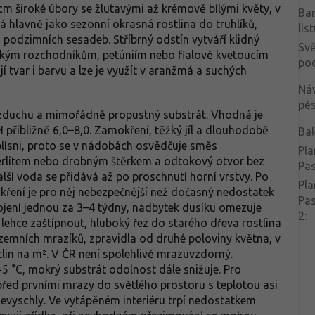
 cm široké úbory se žlutavými až krémově bílými květy, v
Ba
vá hlavně jako sezonní okrasná rostlina do truhlíků,
lis
 podzimních sesadeb. Stříbrný odstín vytváří klidný
Svě
zkým rozchodníkům, petúniím nebo fialově kvetoucím
po
tvar i barvu a lze je využít v aranžmá a suchých
Ná
pěs
zduchu a mimořádně propustný substrát. Vhodná je
H přibližně 6,0–8,0. Zamokření, těžký jíl a dlouhodobě
Bal
plísni, proto se v nádobách osvědčuje směs
Pla
erlitem nebo drobným štěrkem a odtokový otvor bez
Pa
alší voda se přidává až po proschnutí horní vrstvy. Po
Pla
okření je pro něj nebezpečnější než dočasný nedostatek
Pa
ojení jednou za 3–4 týdny, nadbytek dusíku omezuje
2
:
lehce zaštípnout, hluboký řez do starého dřeva rostlina
ízemních mrazíků, zpravidla od druhé poloviny května, v
tlin na m². V ČR není spolehlivě mrazuvzdorný.
 °C, mokrý substrát odolnost dále snižuje. Pro
řed prvními mrazy do světlého prostoru s teplotou asi
 nevyschly. Ve vytápěném interiéru trpí nedostatkem