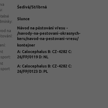
rva
Šedivá/Stříbrná
tu
:
telné
Slunce
dmínky
:
Návod na pěstování vřesu -
vod na
/navody-na-pestovani-okrasnych-
tování
:
keru/navod-na-pestovani-vresu/
ení
:
kontejner
nt
A: Calocephalus B: CZ-4282 C:
ssport
:
26/FP/0119 D: NL
nt
A: Calocephalus B: CZ-4282 C:
ssport
26/FP/0123 D: PL