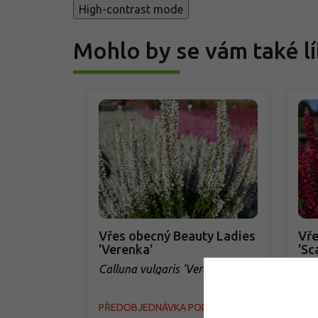
High-contrast mode
Mohlo by se vám také lí
Vřes obecný Beauty Ladies
Vře
'Verenka'
'Sc
Calluna vulgaris 'Verenka'
Cal
'Sca
PŘEDOBJEDNÁVKA PODZIM 2026
PŘE