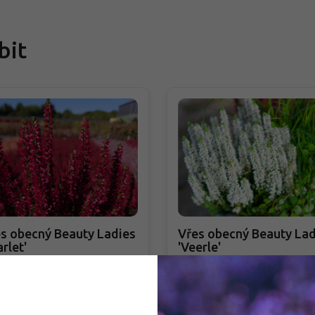
bit
s obecný Beauty Ladies
Vřes obecný Beauty Lad
arlet'
'Veerle'
luna vulgaris Beauty Ladies
Calluna vulgaris Beauty Lad
rlet'
'Veerle'
DOBJEDNÁVKA PODZIM 2026
PŘEDOBJEDNÁVKA PODZIM 2