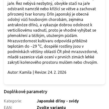
jaře. Řez nebývá nezbytný, obvykle stačí na jaře
odstranit namrzlé nebo křížící se větve a zachovat
přirozený tvar koruny. Dřín japonský je obecně
odolný vůči houbovým chorobám, zejména
antraknóze dřínů, a vykazuje dobrou odolnost k
verticiliovému vadnutí, proto je vhodné vyhýbat se
přemokření a těžkým, utuženým půdám.
Mrazuvzdornost kultivaru odpovídá přibližně
teplotám do −29 °C, dospělé rostliny jsou v
podmínkách většiny oblastí ČR plně mrazuvzdorné,
mladé sazenice však ocení v prvních zimách lehké
zakrytí kořenového prostoru mulčem nebo chvojím.
Autor: Kamila | Revize: 24. 2. 2026
Doplňkové parametry
Kategorie
:
Japonské dříny - svídy
EAN
:
Zvolte variantu