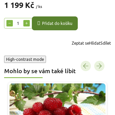
1 199 Kč
/ ks
Měrná
cena:
−
+
Přidat do košíku
Zeptat se
Hlídat
Sdílet
High-contrast mode
Mohlo by se vám také líbit