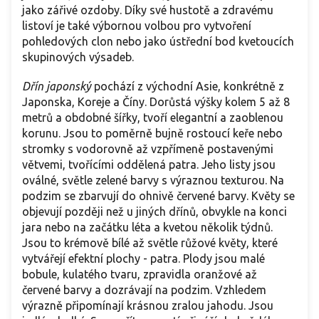
jako zářivé ozdoby. Díky své hustotě a zdravému
listoví je také výbornou volbou pro vytvoření
pohledových clon nebo jako ústřední bod kvetoucích
skupinových výsadeb.
Dřín japonský
pochází z východní Asie, konkrétně z
Japonska, Koreje a Číny. Dorůstá výšky kolem 5 až 8
metrů a obdobné šířky, tvoří elegantní a zaoblenou
korunu. Jsou to poměrně bujně rostoucí keře nebo
stromky s vodorovně až vzpřímeně postavenými
větvemi, tvořícími oddělená patra. Jeho listy jsou
oválné, světle zelené barvy s výraznou texturou. Na
podzim se zbarvují do ohnivě červené barvy. Květy se
objevují později než u jiných dřínů, obvykle na konci
jara nebo na začátku léta a kvetou několik týdnů.
Jsou to krémově bílé až světle růžové květy, které
vytvářejí efektní plochy - patra. Plody jsou malé
bobule, kulatého tvaru, zpravidla oranžové až
červené barvy a dozrávají na podzim. Vzhledem
výrazně připomínají krásnou zralou jahodu. Jsou