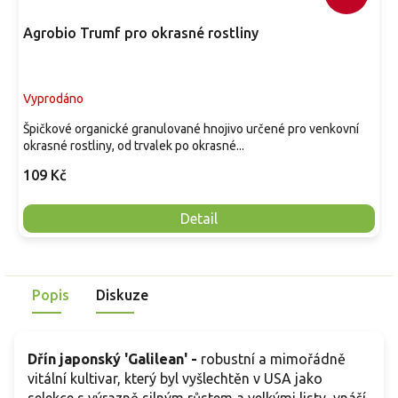
Agrobio Trumf pro okrasné rostliny
Vyprodáno
Špičkové organické granulované hnojivo určené pro venkovní
okrasné rostliny, od trvalek po okrasné...
109 Kč
Detail
Popis
Diskuze
Dřín japonský 'Galilean' -
robustní a mimořádně
vitální kultivar, který byl vyšlechtěn v USA jako
selekce s výrazně silným růstem a velkými listy, vnáší