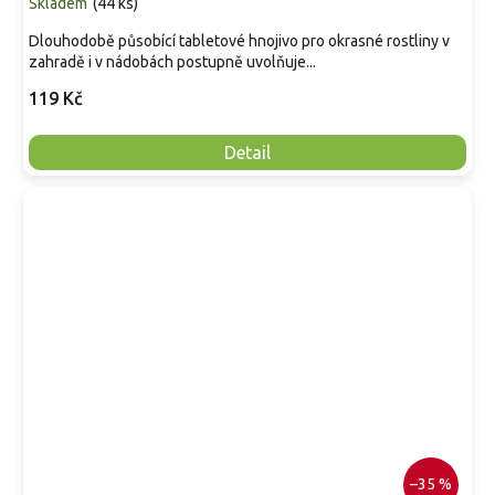
Skladem
(
44 ks
)
Dlouhodobě působící tabletové hnojivo pro okrasné rostliny v
zahradě i v nádobách postupně uvolňuje...
119 Kč
Detail
–35 %