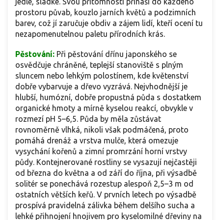
jedlé, sladké. Svou přítomností přináší do každého
prostoru půvab, kouzlo jarních květů a podzimních
barev, což jí zaručuje obdiv a zájem lidí, kteří ocení tu
nezapomenutelnou paletu přírodních krás.
Pěstování:
Při pěstování dřínu japonského se
osvědčuje chráněné, teplejší stanoviště s plným
sluncem nebo lehkým polostínem, kde květenství
dobře vybarvuje a dřevo vyzrává. Nejvhodnější je
hlubší, humózní, dobře propustná půda s dostatkem
organické hmoty a mírně kyselou reakcí, obvykle v
rozmezí pH 5–6,5. Půda by měla zůstávat
rovnoměrně vlhká, nikoli však podmáčená, proto
pomáhá drenáž a vrstva mulče, která omezuje
vysychání kořenů a zimní promrzání horní vrstvy
půdy. Kontejnerované rostliny se vysazují nejčastěji
od března do května a od září do října, při výsadbě
solitér se ponechává rozestup alespoň 2,5–3 m od
ostatních větších keřů. V prvních letech po výsadbě
prospívá pravidelná zálivka během delšího sucha a
lehké přihnojení hnojivem pro kyselomilné dřeviny na