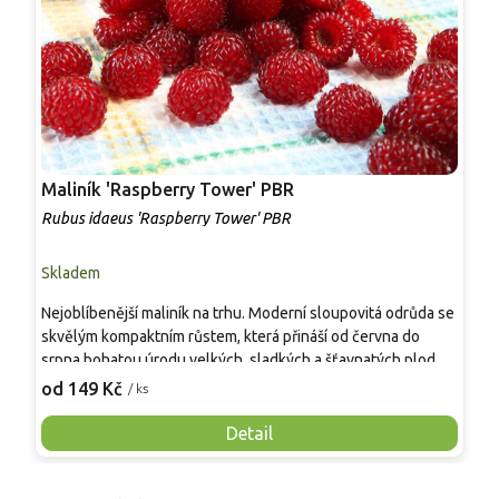
Maliník 'Raspberry Tower' PBR
P
'
Rubus idaeus 'Raspberry Tower' PBR
C
Skladem
S
Nejoblíbenější maliník na trhu. Moderní sloupovitá odrůda se
M
skvělým kompaktním růstem, která přináší od června do
A
srpna bohatou úrodu velkých, sladkých a šťavnatých plodů.
v
Pevné vzpřímené výhony tvoří elegantní habitus bez
j
od 149 Kč
o
/ ks
nutnosti opory, ideální pro nádoby, balkony i malé zahrady.
n
Mrazuvzdornost do −25 °C a spolehlivá vitalita z něj dělají
V
Detail
skvělou volbu pro každého pěstitele.