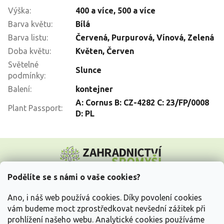
Výška
:
400 a více
,
500 a více
Barva květu
:
Bílá
Barva listu
:
Červená, Purpurová, Vínová, Zelená
Doba květu
:
Květen
,
Červen
Světelné
Slunce
podmínky
:
Balení
:
kontejner
A: Cornus B: CZ-4282 C: 23/FP/0008
Plant Passport
:
D: PL
Z
á
p
a
Podělíte se s námi o vaše cookies?
t
Vše o nákupu
í
Ano, i náš web používá cookies. Díky povolení cookies
vám budeme moct zprostředkovat nevšední zážitek při
prohlížení našeho webu. Analytické cookies používáme
Informace pro Vás