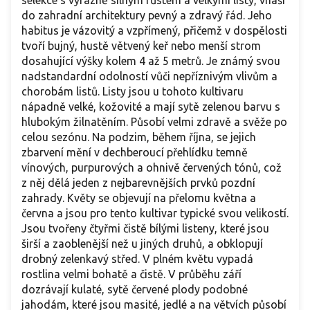
do zahradní architektury pevný a zdravý řád. Jeho
habitus je vázovitý a vzpřímený, přičemž v dospělosti
tvoří bujný, hustě větvený keř nebo menší strom
dosahující výšky kolem 4 až 5 metrů. Je známý svou
nadstandardní odolností vůči nepříznivým vlivům a
chorobám listů. Listy jsou u tohoto kultivaru
nápadně velké, kožovité a mají sytě zelenou barvu s
hlubokým žilnatěním. Působí velmi zdravě a svěže po
celou sezónu. Na podzim, během října, se jejich
zbarvení mění v dechberoucí přehlídku temně
vínových, purpurových a ohnivě červených tónů, což
z něj dělá jeden z nejbarevnějších prvků pozdní
zahrady. Květy se objevují na přelomu května a
června a jsou pro tento kultivar typické svou velikostí.
Jsou tvořeny čtyřmi čistě bílými listeny, které jsou
širší a zaoblenější než u jiných druhů, a obklopují
drobný zelenkavý střed. V plném květu vypadá
rostlina velmi bohatě a čistě. V průběhu září
dozrávají kulaté, sytě červené plody podobné
jahodám, které jsou masité, jedlé a na větvích působí