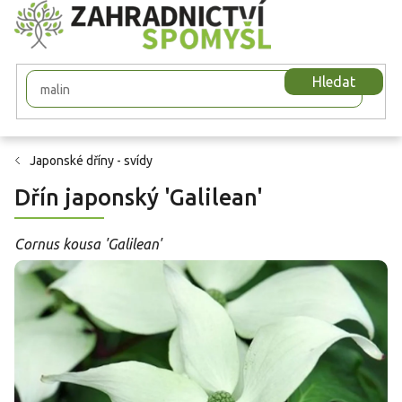
Přejít
na
obsah
Hledat
Japonské dříny - svídy
Dřín japonský 'Galilean'
Cornus kousa 'Galilean'