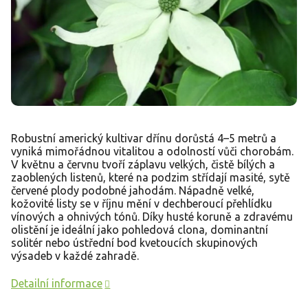
Robustní americký kultivar dřínu dorůstá 4–5 metrů a
vyniká mimořádnou vitalitou a odolností vůči chorobám.
V květnu a červnu tvoří záplavu velkých, čistě bílých a
zaoblených listenů, které na podzim střídají masité, sytě
červené plody podobné jahodám. Nápadně velké,
kožovité listy se v říjnu mění v dechberoucí přehlídku
vínových a ohnivých tónů. Díky husté koruně a zdravému
olistění je ideální jako pohledová clona, dominantní
solitér nebo ústřední bod kvetoucích skupinových
výsadeb v každé zahradě.
Detailní informace