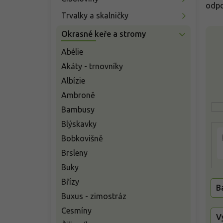
n
odpo
í
Trvalky a skalničky
p
V
Okrasné keře a stromy
a
ý
n
p
Abélie
e
i
Akáty - trnovníky
l
s
Albízie
p
Ambroně
r
o
Bambusy
d
Blýskavky
u
Bobkovišně
k
t
Brsleny
ů
Buky
Břízy
B
Buxus - zimostráz
Cesmíny
V