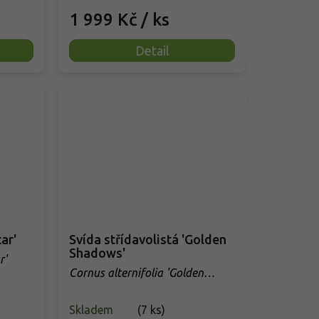
1 999 Kč
/ ks
Detail
ar'
Svída střídavolistá 'Golden
Shadows'
r'
Cornus alternifolia 'Golden
Shadows'
Skladem
(
7 ks
)