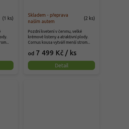
Skladem - přeprava
(
1 ks
)
(
2 ks
)
naším autem
é
Pozdní kvetení v červnu, velké
lody.
krémové listeny a atraktivní plody.
om...
Cornus kousa vytváří menší strom...
7 499 Kč
/ ks
od
Detail