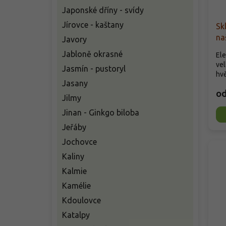
Japonské dříny - svídy
Jírovce - kaštany
Sk
na
Javory
Jabloně okrasné
Ele
vel
Jasmín - pustoryl
hvě
Jasany
o
Jilmy
Jinan - Ginkgo biloba
Jeřáby
Jochovce
Kaliny
Kalmie
Kamélie
Kdoulovce
Katalpy