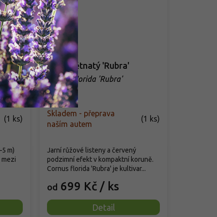
ee
Dřín květnatý 'Rubra'
Cornus florida 'Rubra'
Sunset'
Skladem - přeprava
(
1 ks
)
(
1 ks
)
naším autem
–5 m)
Jarní růžové listeny a červený
i mezi
podzimní efekt v kompaktní koruně.
Cornus florida 'Rubra' je kultivar...
699 Kč
/ ks
od
Detail