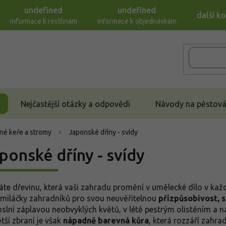
undefined
undefined
další k
informace k rostlinám
informace k objednávkám
Nejčastější otázky a odpovědi
Návody na pěstován
né keře a stromy
Japonské dříny - svídy
ponské dříny - svídy
áte dřevinu, která vaši zahradu promění v umělecké dílo v k
 miláčky zahradníků pro svou neuvěřitelnou
přizpůsobivost, 
oslní záplavou neobvyklých květů, v létě pestrým olistěním a n
tší zbraní je však
nápadně barevná kůra
, která rozzáří zahra