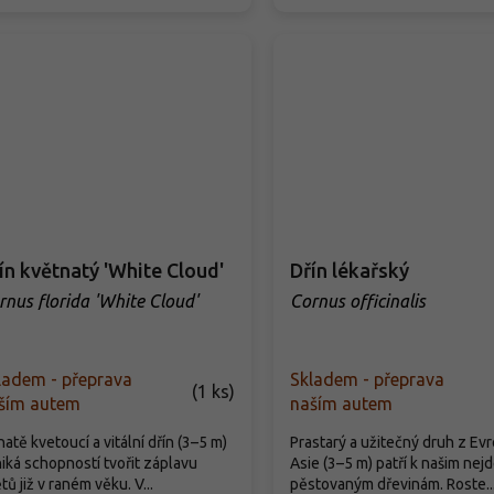
ín květnatý 'White Cloud'
Dřín lékařský
rnus florida 'White Cloud'
Cornus officinalis
ladem - přeprava
Skladem - přeprava
(
1 ks
)
ším autem
naším autem
atě kvetoucí a vitální dřín (3–5 m)
Prastarý a užitečný druh z Evr
iká schopností tvořit záplavu
Asie (3–5 m) patří k našim nej
tů již v raném věku. V...
pěstovaným dřevinám. Roste..