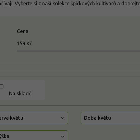
čívají. Vyberte si z naší kolekce špičkových kultivarů a dopřejt
Cena
159
Kč
Na skladě
arva květu
Doba květu
ýška