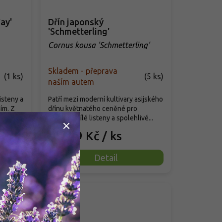
ay'
Dřín japonský
'Schmetterling'
Cornus kousa 'Schmetterling'
Skladem - přeprava
(
1 ks
)
(
5 ks
)
naším autem
isteny a
Patří mezi moderní kultivary asijského
ím. Z
dřínu květnatého ceněné pro
nápadné bílé listeny a spolehlivé...
999 Kč
/ ks
od
Detail