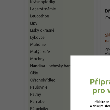
Krásnoplodky
Lagerstroémie
Dř
Leucothoe
Co
Lípy
Lísky okrasné
Sk
Lýkovce
na
Mahónie
Zpo
Motýlí keře
víc
Jap
Mochny
Nandina - nebeský bambus
o
Olše
Připr
Ořechokřídlec
Paulovnie
pro 
Palmy
Parrotie
Přidejte se
a získejte 
sle
Pámelníky