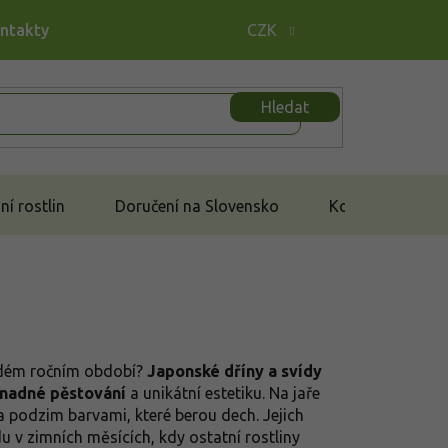
ontakty
CZK
Hledat
í rostlin
Doručení na Slovensko
Kontakt
aždém ročním období?
Japonské dříny a svídy
snadné pěstování
a unikátní estetiku. Na jaře
a podzim barvami, které berou dech. Jejich
du v zimních měsících, kdy ostatní rostliny