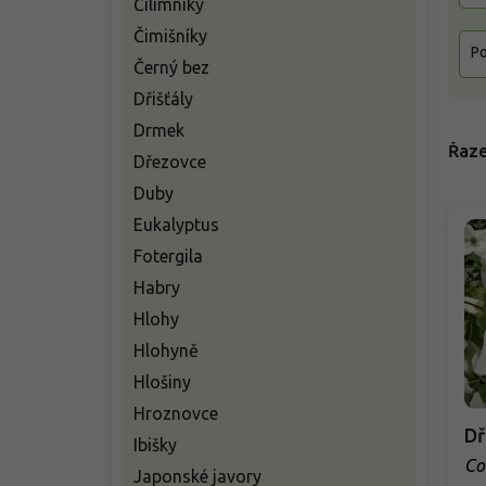
Čilimníky
Čimišníky
Po
Černý bez
Dřišťály
Drmek
Řaze
Dřezovce
Duby
Eukalyptus
Fotergila
Habry
Hlohy
Hlohyně
Hlošiny
Hroznovce
Dř
Ibišky
Co
Japonské javory