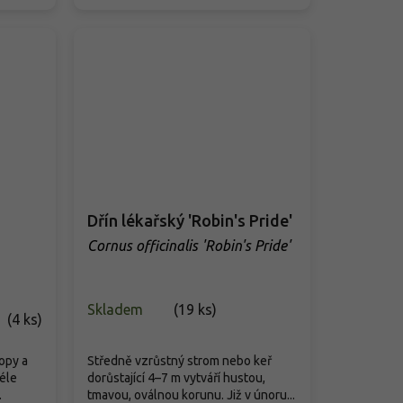
Dřín lékařský 'Robin's Pride'
Cornus officinalis 'Robin's Pride'
Skladem
(
19 ks
)
(
4 ks
)
opy a
Středně vzrůstný strom nebo keř
déle
dorůstající 4–7 m vytváří hustou,
.
tmavou, oválnou korunu. Již v únoru...