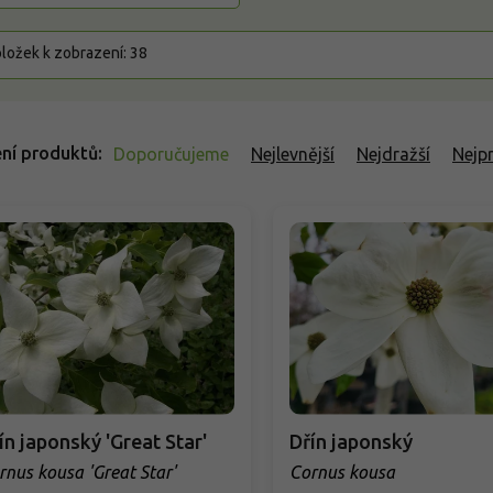
ložek k zobrazení:
38
ní produktů
Doporučujeme
Nejlevnější
Nejdražší
Nejp
ín japonský 'Great Star'
Dřín japonský
rnus kousa 'Great Star'
Cornus kousa