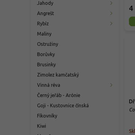
Jahody
4
Angrešt
Rybíz
Maliny
Ostružiny
Borůvky
Brusinky
Zimolez kamčatský
Vinná réva
Černý jeřáb - Arónie
Dř
Goji - Kustovnice čínská
Co
Fíkovníky
Kiwi
Sk