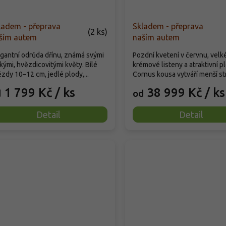
ladem - přeprava
Skladem - přeprava
(
2 ks
)
ším autem
naším autem
gantní odrůda dřínu, známá svými
Pozdní kvetení v červnu, velk
kými, hvězdicovitými květy. Bílé
krémové listeny a atraktivní p
zdy 10–12 cm, jedlé plody,...
Cornus kousa vytváří menší str
1 799 Kč
/ ks
38 999 Kč
/ ks
d
od
Detail
Detail