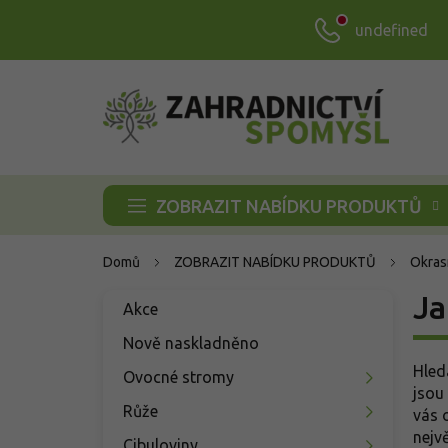
Přejít
undefined
na
obsah
ZOBRAZIT NABÍDKU PRODUKTŮ
Domů
ZOBRAZIT NABÍDKU PRODUKTŮ
Okras
P
Ja
Přeskočit
Akce
o
kategorie
s
Nově naskladněno
t
Hled
Ovocné stromy
r
jsou
a
Růže
vás 
n
nejvě
Cibuloviny