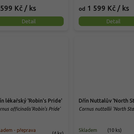
 599 Kč
/ ks
1 599 Kč
/ ks
od
Detail
Detail
ín lékařský 'Robin's Pride'
Dřín Nuttalův 'North St
rnus officinalis'Robin's Pride'
Cornus nuttallii 'North Sta
ladem - přeprava
Skladem
(
10 ks
)
(
4 ks
)