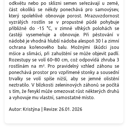
odkvětu nebo po sklizni semen seřezávají u země,
část okolíků se někdy ponechává pro samovýsev,
který spolehlivě obnovuje porost. Mrazuvzdornost
vyzrálých rostlin se v propustné půdě pohybuje
přibližně do -15 °C, v zimně vlhkých polohách se
častěji vysemeňuje a obnovuje. Při pěstování v
nádobě je vhodná hlubší nádoba alespoň 30 l a zimní
ochrana kořenového balu. Možnými škůdci jsou
mšice a slimáci, při zahuštění se může objevit padlí.
Rozestupy se volí 60–80 cm, což odpovídá zhruba 3
rostlinám na m². Pro pravidelný vzhled záhonu se
ponechává prostor pro vzpřímené stonky a sousední
trvalky se volí spíše nižší, aby se jemné olistění
neztratilo. V blízkosti zeleninových záhonů se počítá
s tím, že fenykl může omezovat růst některých druhů
a vyhovuje mu vlastní, samostatné místo.
Autor: Kristýna | Revize: 26.01. 2026