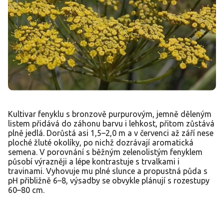
Kultivar fenyklu s bronzově purpurovým, jemně děleným
listem přidává do záhonu barvu i lehkost, přitom zůstává
plně jedlá. Dorůstá asi 1,5–2,0 m a v červenci až září nese
ploché žluté okolíky, po nichž dozrávají aromatická
semena. V porovnání s běžným zelenolistým fenyklem
působí výrazněji a lépe kontrastuje s trvalkami i
travinami. Vyhovuje mu plné slunce a propustná půda s
pH přibližně 6–8, výsadby se obvykle plánují s rozestupy
60–80 cm.