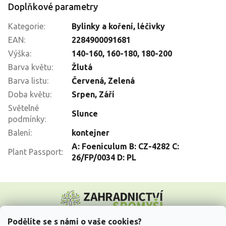
Doplňkové parametry
Kategorie
:
Bylinky a koření, léčivky
EAN
:
2284900091681
Výška
:
140-160
,
160-180
,
180-200
Barva květu
:
Žlutá
Barva listu
:
Červená, Zelená
Doba květu
:
Srpen
,
Září
Světelné
Slunce
podmínky
:
Balení
:
kontejner
A: Foeniculum B: CZ-4282 C:
Plant Passport
:
26/FP/0034 D: PL
Z
á
p
a
Podělíte se s námi o vaše cookies?