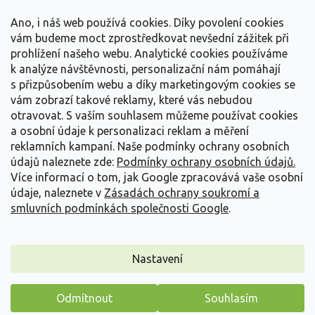
t
Vše o nákupu
í
Ano, i náš web používá cookies. Díky povolení cookies
vám budeme moct zprostředkovat nevšední zážitek při
prohlížení našeho webu. Analytické cookies používáme
Informace pro Vás
k analýze návštěvnosti, personalizační nám pomáhají
s přizpůsobením webu a díky marketingovým cookies se
Kontakujte nás
vám zobrazí takové reklamy, které vás nebudou
otravovat.
S vaším souhlasem můžeme používat cookies
a osobní údaje k personalizaci reklam a měření
reklamních kampaní. Naše podmínky ochrany osobních
údajů naleznete zde:
Podmínky ochrany osobních údajů.
Více informací o tom, jak Google zpracovává vaše osobní
údaje, naleznete v
Zásadách ochrany soukromí a
smluvních podmínkách společnosti Google
.
Vytvořil Shoptet
Nastavení
Copyright 2026
Zahradnictví Spomyšl
. Všechna práva
Odmítnout
Souhlasím
vyhrazena.