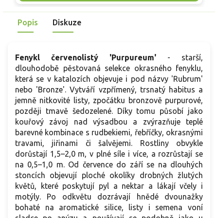
skvělou volbu pro každého pěstitele.
Popis
Diskuze
Fenykl červenolistý 'Purpureum'
- starší,
dlouhodobě pěstovaná selekce okrasného fenyklu,
která se v katalozích objevuje i pod názvy 'Rubrum'
nebo 'Bronze'. Vytváří vzpřímený, trsnatý habitus a
jemně nitkovité listy, zpočátku bronzově purpurové,
později tmavě šedozelené. Díky tomu působí jako
kouřový závoj nad výsadbou a zvýrazňuje teplé
barevné kombinace s rudbekiemi, řebříčky, okrasnými
travami, jiřinami či šalvějemi. Rostliny obvykle
dorůstají 1,5–2,0 m, v plné síle i více, a rozrůstají se
na 0,5–1,0 m. Od července do září se na dlouhých
stoncích objevují ploché okolíky drobných žlutých
květů, které poskytují pyl a nektar a lákají včely i
motýly. Po odkvětu dozrávají hnědé dvounažky
bohaté na aromatické silice, listy i semena voní