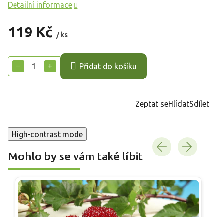
Detailní informace
119 Kč
/ ks
Měrná
cena:
−
+
Přidat do košíku
Zeptat se
Hlídat
Sdílet
High-contrast mode
Mohlo by se vám také líbit