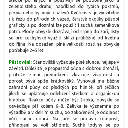
sladce po anýzu a používají se podobně jako u
zelenolistého druhu, například do rybích pokrmů,
pečiva nebo bylinných nálevů. Květenství je využitelné
i k řezu do přírodních vazeb, čerstvé okolíky působí
graficky a po dozrání lze použít i suchá semeníková
patra. Plody obvykle dozrávají od srpna do září, listy
se pro kuchyňské využití sklízí průběžně od května
do října. Na dosažení plné velikosti rostlina obvykle
potřebuje 2–5 let.
Pěstování:
Stanoviště vyžaduje plné slunce, nejlépe v
závětří. Důležitá je propustná půda s dobrou drenáží,
protože zimní přemokření zkracuje životnost a
porost bývá spíše krátkověký. Vyhovují mu běžné
zahradní půdy od písčitých po hlinité, při těžších
jílech se uplatňuje odlehčení štěrkem a organickou
hmotou. Reakce půdy může být široká, obvykle se
osvědčuje pH kolem 6–8. Zálivka je významná po
výsadbě a v delším suchu, po zakořenění je odolnost
vůči suchu dobrá. Na jaře se přidává kompost,
přihnojení se volí střídmě. Suché lodyhy se po