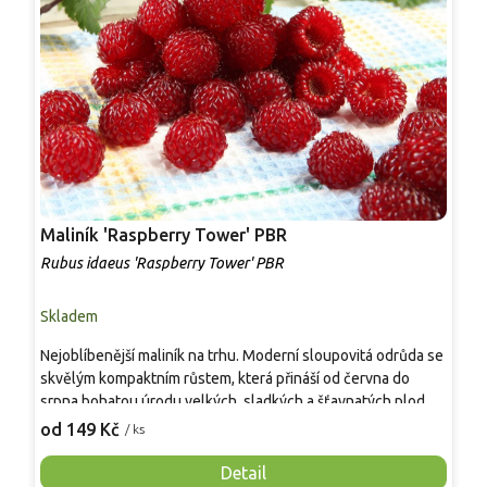
Maliník 'Raspberry Tower' PBR
P
'
Rubus idaeus 'Raspberry Tower' PBR
C
Skladem
S
Nejoblíbenější maliník na trhu. Moderní sloupovitá odrůda se
M
skvělým kompaktním růstem, která přináší od června do
A
srpna bohatou úrodu velkých, sladkých a šťavnatých plodů.
v
Pevné vzpřímené výhony tvoří elegantní habitus bez
j
od 149 Kč
o
/ ks
nutnosti opory, ideální pro nádoby, balkony i malé zahrady.
n
Mrazuvzdornost do −25 °C a spolehlivá vitalita z něj dělají
V
Detail