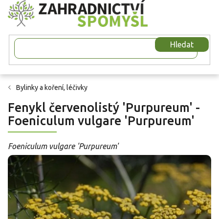
Přejít
na
obsah
Hledat
Bylinky a koření, léčivky
Fenykl červenolistý 'Purpureum' -
Foeniculum vulgare 'Purpureum'
Foeniculum vulgare 'Purpureum'