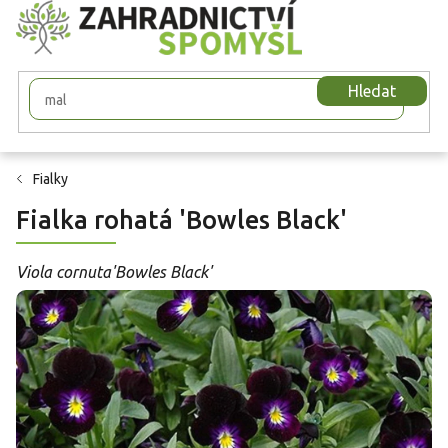
Přejít
na
obsah
Hledat
Fialky
Fialka rohatá 'Bowles Black'
Viola cornuta'Bowles Black'