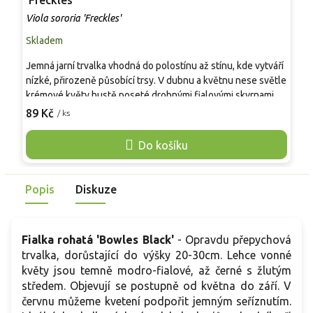
'Freckles'
'
Viola sororia 'Freckles'
V
Skladem
S
Jemná jarní trvalka vhodná do polostínu až stínu, kde vytváří
K
nízké, přirozeně působící trsy. V dubnu a květnu nese světle
n
krémové květy hustě poseté drobnými fialovými skvrnami,
k
které působí lehce a nenápadně dekorativně. Rostlina
v
89 Kč
7
/ ks
dorůstá přibližně 10-15 cm a hodí se jako podrost pod
z
stromy, k okrajům stinných záhonů i do přírodních výsadeb.
n
Do košíku
Je mrazuvzdorná, dlouhověká a při vhodných podmínkách
p
se pozvolna šíří, aniž by narušovala okolní výsadbu.
s
Popis
Diskuze
Fialka rohatá 'Bowles Black'
- Opravdu přepychová
trvalka, dorůstající do výšky 20-30cm. Lehce vonné
květy jsou temně modro-fialové, až černé s žlutým
středem. Objevují se postupně od května do září. V
červnu můžeme kvetení podpořit jemným seříznutím.