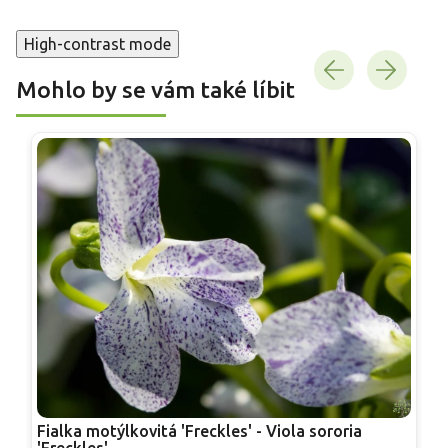
High-contrast mode
Mohlo by se vám také líbit
Fialka motýlkovitá 'Freckles' - Viola sororia
F