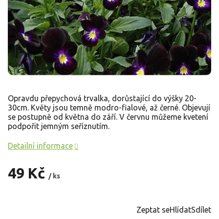
Opravdu přepychová trvalka, dorůstající do výšky 20-
30cm. Květy jsou temně modro-fialové, až černé. Objevují
se postupně od května do září. V červnu můžeme kvetení
podpořit jemným seříznutím.
Detailní informace
49 Kč
/ ks
Měrná
cena:
Zeptat se
Hlídat
Sdílet