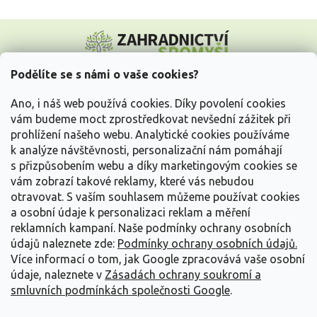
Z
á
p
a
Podělíte se s námi o vaše cookies?
t
Vše o nákupu
í
Ano, i náš web používá cookies. Díky povolení cookies
vám budeme moct zprostředkovat nevšední zážitek při
prohlížení našeho webu. Analytické cookies používáme
Informace pro Vás
k analýze návštěvnosti, personalizační nám pomáhají
s přizpůsobením webu a díky marketingovým cookies se
Kontakujte nás
vám zobrazí takové reklamy, které vás nebudou
otravovat.
S vaším souhlasem můžeme používat cookies
a osobní údaje k personalizaci reklam a měření
reklamních kampaní. Naše podmínky ochrany osobních
údajů naleznete zde:
Podmínky ochrany osobních údajů.
Více informací o tom, jak Google zpracovává vaše osobní
údaje, naleznete v
Zásadách ochrany soukromí a
smluvních podmínkách společnosti Google
.