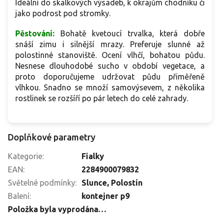
Ideální do skalkových výsadeb, k okrajům chodníku či
jako podrost pod stromky.
Pěstování:
Bohatě kvetoucí trvalka, která dobře
snáší zimu i silnější mrazy. Preferuje slunné až
polostinné stanoviště. Ocení vlhčí, bohatou půdu.
Nesnese dlouhodobé sucho v období vegetace, a
proto doporučujeme udržovat půdu přiměřeně
vlhkou. Snadno se množí samovýsevem, z několika
rostlinek se rozšíří po pár letech do celé zahrady.
Doplňkové parametry
Kategorie
:
Fialky
EAN
:
2284900079832
Světelné podmínky
:
Slunce
,
Polostín
Balení
:
kontejner p9
Položka byla vyprodána…