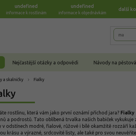
undefined
undefined
další k
informace k rostlinám
informace k objednávkám
Nejčastější otázky a odpovědi
Návody na pěstován
y a skalničky
Fialky
alky
áte rostlinu, která vám jako první oznámí příchod jara?
Fialky
nů a podrostů. Tato oblíbená trvalka našich babiček vykukuje z
y v odstínech modré, fialové, růžové i bílé okamžitě rozzáří ka
ou krásu a výrazné, srdcovité listy, ale také pro svou neuvěři