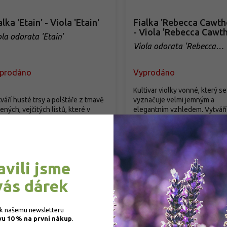
alka 'Etain' - Viola 'Etain'
Fialka 'Rebecca Cawth
- Viola 'Rebecca Cawt
ola odorata 'Etain'
Viola odorata 'Rebecca
Cawthorne'
prodáno
Vyprodáno
Kultivar violky vonné, který se
váří husté trsy a polštáře z tmavě
vyznačuje velmi jemným a
ených, vejčitých listů, které v
elegantním vzhledem. Vytváří
nější zimě mohou částečně...
přízemní...
19 Kč
/ ks
119 Kč
/ ks
Detail
Detail
avili jsme
vás dárek
 k našemu newsletteru 
vu 10 % na první nákup
.