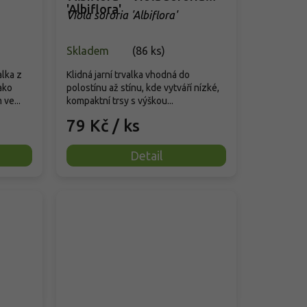
'Albiflora'
Viola sororia 'Albiflora'
Skladem
(
86 ks
)
lka z
Klidná jarní trvalka vhodná do
ako
polostínu až stínu, kde vytváří nízké,
 ve...
kompaktní trsy s výškou...
79 Kč
/ ks
Detail