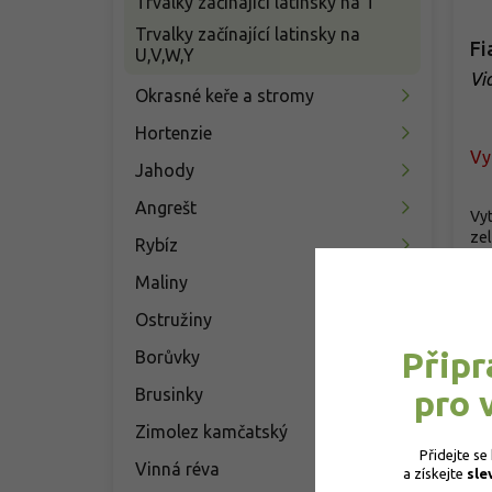
Trvalky začínající latinsky na T
Trvalky začínající latinsky na
Fi
U,V,W,Y
Vi
Okrasné keře a stromy
Hortenzie
Vy
Jahody
Angrešt
Vyt
zel
Rybíz
mír
Maliny
1
Ostružiny
Připr
Borůvky
pro 
Brusinky
Zimolez kamčatský
Přidejte se
Vinná réva
a získejte 
sle