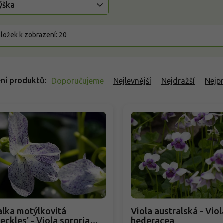
ýška
ložek k zobrazení:
20
ní produktů
Doporučujeme
Nejlevnější
Nejdražší
Nejp
alka motýlkovitá
Viola australská - Viol
reckles' - Viola sororia
hederacea