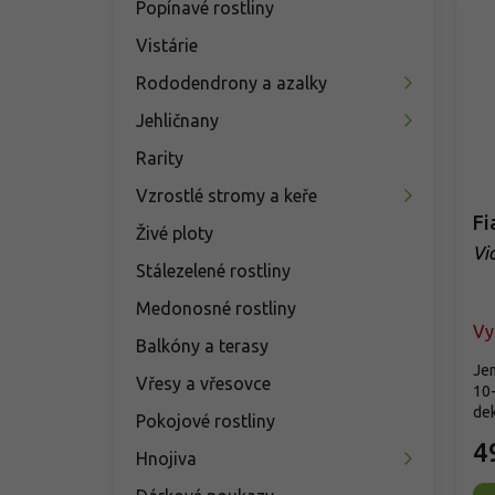
Popínavé rostliny
Vistárie
Rododendrony a azalky
Jehličnany
Rarity
Vzrostlé stromy a keře
Fi
Živé ploty
Vi
Stálezelené rostliny
Medonosné rostliny
Vy
Balkóny a terasy
Jem
Vřesy a vřesovce
10-
dek
Pokojové rostliny
4
Hnojiva