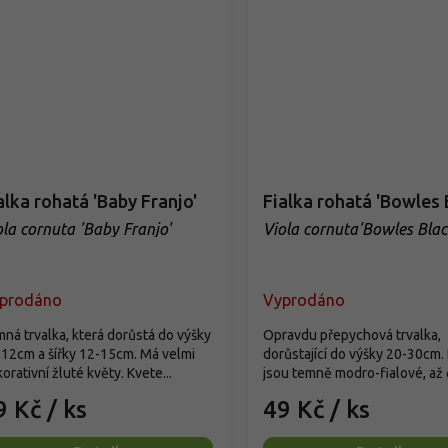
alka rohatá 'Baby Franjo'
Fialka rohatá 'Bowles 
ola cornuta 'Baby Franjo'
Viola cornuta'Bowles Blac
prodáno
Vyprodáno
ná trvalka, která dorůstá do výšky
Opravdu přepychová trvalka,
12cm a šířky 12-15cm. Má velmi
dorůstající do výšky 20-30cm.
orativní žluté květy. Kvete...
jsou temně modro-fialové, až č
9 Kč
/ ks
49 Kč
/ ks