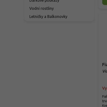
Dárkové poukazy
Vodní rostliny
Letničky a Balkonovky
Fi
Vi
Vy
Fia
trv
Kve