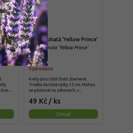
Fialka rohatá 'Yellow Prince'
Viola cornuta 'Yellow Prince'
heit'
Vyprodáno
ě
Květy jsou čistě žlutě zbarvené.
věty
Trvalka dorůstá výšky 15 cm. Mohou
0cm....
se pěstovat na záhonech, v...
49 Kč
/ ks
Detail