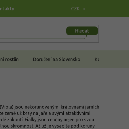
ontakty
CZK
Hledat
í rostlin
Doručení na Slovensko
Kontakt
(Viola) jsou nekorunovanými královnami jarních
e země už brzy na jaře a svými atraktivními
ždé zákoutí. Fialky jsou ceněny nejen pro svou
telnou skromnost. Ať už je vysadíte pod koruny