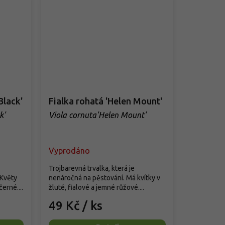
Black'
Fialka rohatá 'Helen Mount'
k'
Viola cornuta'Helen Mount'
Vyprodáno
Trojbarevná trvalka, která je
 Květy
nenáročná na pěstování. Má kvítky v
erné....
žluté, fialové a jemné růžové....
49 Kč
/ ks