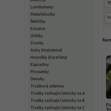
V
Lomikameny
Mateřídoušky
Po
Řebříčky
Kosatce
Orlíčky
Řaze
Zvonky
Astry (Hvězdnice)
Hvozdíky (Karafiáty)
Kapradiny
Prvosenky
Denivky
Trvalková zelenina
Trvalky začínající latinsky na A
Trvalky začínající latinsky na B
Fi
Trvalky začínající latinsky na C
'F