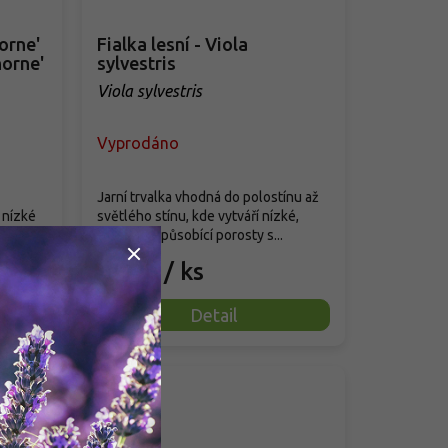
orne'
Fialka lesní - Viola
horne'
sylvestris
Viola sylvestris
Vyprodáno
Jarní trvalka vhodná do polostínu až
 nízké
světlého stínu, kde vytváří nízké,
přirozeně působící porosty s...
89 Kč
/ ks
Detail