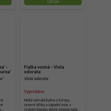
Detail
a' -
Fialka vonná - Viola
purea'
odorata
a'
Viola odorata
Vyprodáno
ěná
Nízká vytrvalá bylina z Evropy,
vé
severní Afriky a západní Asie, v
...
českém klimatu dobře zdomácnělá....