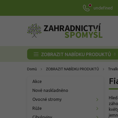
Přejít
undefined
na
obsah
ZOBRAZIT NABÍDKU PRODUKTŮ
Domů
ZOBRAZIT NABÍDKU PRODUKTŮ
Trvalk
P
Fi
Přeskočit
Akce
o
kategorie
s
Nově naskladněno
t
Hled
Ovocné stromy
r
záho
a
Růže
květ
n
jemn
Cibuloviny