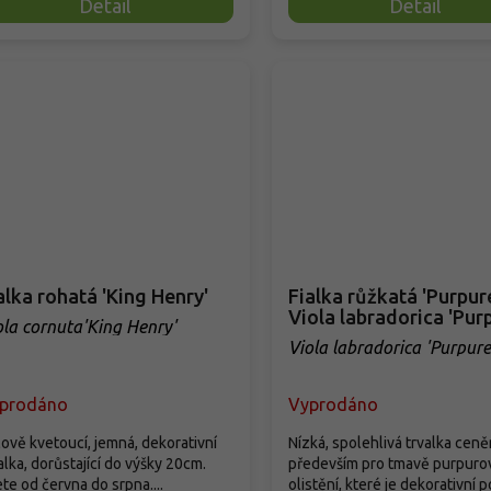
Detail
Detail
alka rohatá 'King Henry'
Fialka růžkatá 'Purpure
Viola labradorica 'Pur
ola cornuta'King Henry'
Viola labradorica 'Purpure
prodáno
Vyprodáno
lově kvetoucí, jemná, dekorativní
Nízká, spolehlivá trvalka cen
alka, dorůstající do výšky 20cm.
především pro tmavě purpuro
te od června do srpna....
olistění, které je dekorativní po