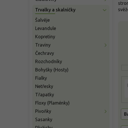
n
stro
í
svěže
Trvalky a skalničky
p
a
Šalvěje
V
n
Levandule
ý
e
p
Kopretiny
l
i
Traviny
s
Čechravy
p
r
Rozchodníky
o
Bohyšky (Hosty)
d
Fialky
u
k
Netřesky
t
Třapatky
ů
Floxy (Plaménky)
Pivoňky
B
Sasanky
Dlužichy