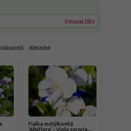
Vymazat filtry
rodávanější
Abecedně
a
Fialka motýlkovitá
'Albiflora' - Viola sororia