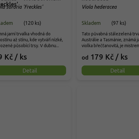
reckles'
la sororia 'Freckles'
Viola hederacea
ladem
(
120 ks
)
Skladem
(
97 ks
)
ná jarní trvalka vhodná do
Tato půvabná stálezelená trva
ostínu až stínu, kde vytváří nízké,
Austrálie a Tasmánie, známá j
rozeně působící trsy. V dubnu...
violka břečťanovitá, je mistrem
9 Kč
/ ks
179 Kč
/ ks
od
Detail
Detail