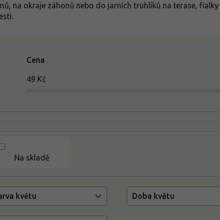
mů, na okraje záhonů nebo do jarních truhlíků na terase, fialk
sti.
Cena
49
Kč
Na skladě
arva květu
Doba květu