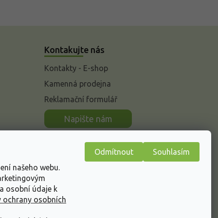
Kontakujte nás
Kontakty - E-shop
Kamenná prodejna
Reklamační formulář
n
Napište nám
Odmítnout
Souhlasím
žení našeho webu.
marketingovým
a osobní údaje k
 ochrany osobních