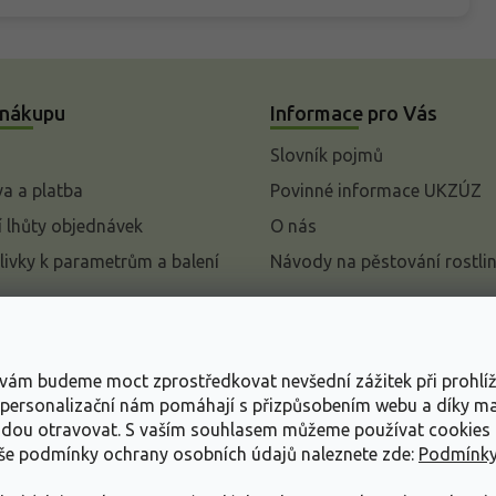
 nákupu
Informace pro Vás
Slovník pojmů
a a platba
Povinné informace UKZÚZ
 lhůty objednávek
O nás
livky k parametrům a balení
Návody na pěstování rostli
pení od kupní smlouvy
mace
s vám budeme moct zprostředkovat nevšední zážitek při prohlí
ace o ochraně osobních
, personalizační nám pomáhají s přizpůsobením webu a díky 
udou otravovat.
S vaším souhlasem můžeme používat cookies 
dní podmínky
aše podmínky ochrany osobních údajů naleznete zde:
Podmínky