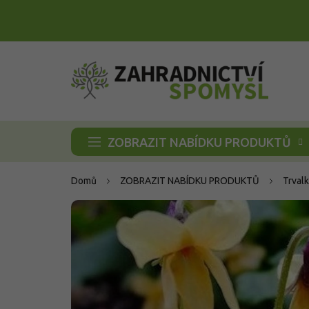
Přejít
na
obsah
ZOBRAZIT NABÍDKU PRODUKTŮ
Domů
ZOBRAZIT NABÍDKU PRODUKTŮ
Trvalk