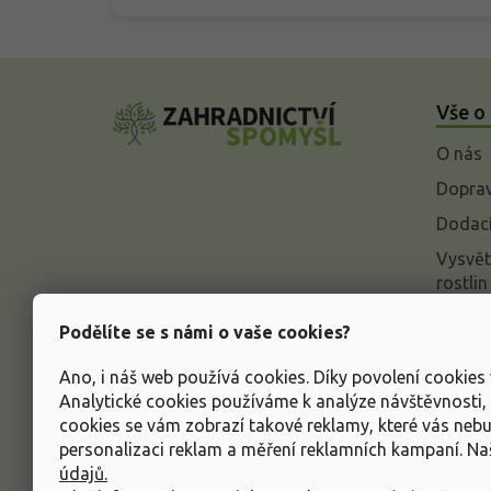
Z
á
Vše o
p
a
O nás
t
í
Doprav
Dodací
Vysvět
rostlin
Odstou
Podělíte se s námi o vaše cookies?
Rekla
Ano, i náš web používá cookies. Díky povolení cookie
Inform
Analytické cookies používáme k analýze návštěvnosti
údajů
cookies se vám zobrazí takové reklamy, které vás neb
Obcho
personalizaci reklam a měření reklamních kampaní. N
údajů.