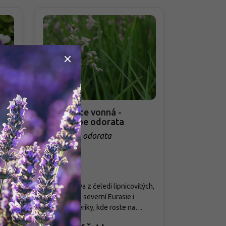
Akce
Tomkovice vonná -
Konvalink
Hierochloe odorata
Convallari
Hierochloe odorata
Convallaria
Skladem
Skladem
ka z
Vytrvalá tráva z čeledi lipnicovitých,
Netradiční ku
ko
původem ze severní Eurasie i
s tmavě zelen
ve
Severní Ameriky, kde roste na
Nese přímý s
ých
vlhkých loukách, rašeliništích a
růžových kvě