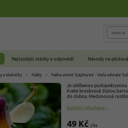
Nejčastější otázky a odpovědi
Návody na pěstován
y a skalničky
Fialky
Fialka vonná 'Sulphurea' - Viola odorata 'S
Je oblíbenou půdopokryvnou t
Kvete broskvově žlutou barvo
do dubna. Medonosná rostlin
Detailní informace
49 Kč
/ ks