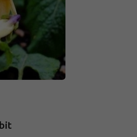
Měrná
cena:
bit