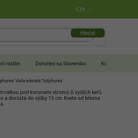
CZK
Hledat
í rostlin
Doručení na Slovensko
Kontakt
ulphurea'
Viola odorata 'Sulphurea'
rvalkou pod korunami stromů či vyšších keřů.
u a dorůstá do výšky 15 cm. Kvete od března
a.