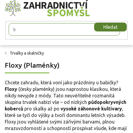
Přejít
na
obsah
Hledat
Trvalky a skalničky
Floxy (Plaménky)
Chcete zahradu, která voní jako prázdniny u babičky?
Floxy
(česky plaménky) jsou naprostou klasikou, která
nikdy nevyjde z módy. Tato neuvěřitelně rozmanitá
skupina trvalek nabízí vše – od nízkých
půdopokryvných
koberců
pro skalky až po
vysoké záhonové kultivary
,
které se tyčí do výšky a tvoří dominantu letních výsadeb.
Floxy jsou vyhlášené svými zářivými barvami, plnou
mrazuvzdorností a schopností prospívat všude, kde mají