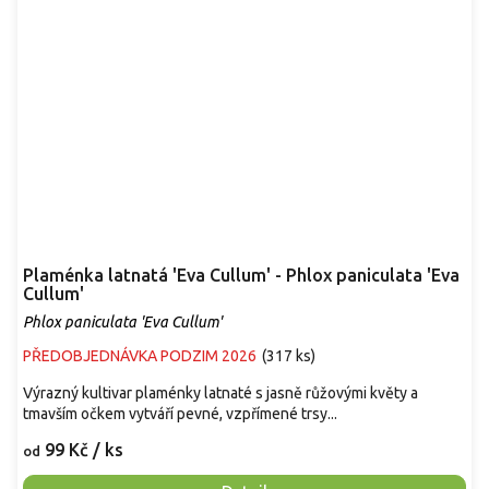
Plaménka latnatá 'Eva Cullum' - Phlox paniculata 'Eva
Cullum'
Phlox paniculata 'Eva Cullum'
PŘEDOBJEDNÁVKA PODZIM 2026
(
317 ks
)
Výrazný kultivar plaménky latnaté s jasně růžovými květy a
tmavším očkem vytváří pevné, vzpřímené trsy...
99 Kč
/ ks
od