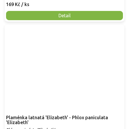
169 Kč
/ ks
Detail
Plaménka latnatá 'Elizabeth' - Phlox paniculata
'Elizabeth'