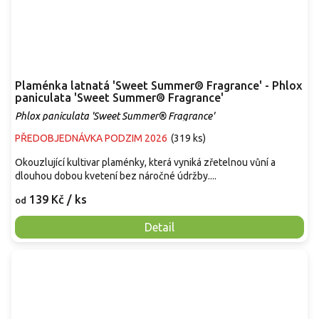
Plaménka latnatá 'Sweet Summer® Fragrance' - Phlox
paniculata 'Sweet Summer® Fragrance'
Phlox paniculata 'Sweet Summer® Fragrance'
PŘEDOBJEDNÁVKA PODZIM 2026
(
319 ks
)
Okouzlující kultivar plaménky, která vyniká zřetelnou vůní a
dlouhou dobou kvetení bez náročné údržby....
139 Kč
/ ks
od
Detail