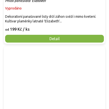
Phlox paniculata 'Elizabeth'
Vyprodáno
Dekorativní panašované listy drží záhon svěží i mimo kvetení.
Kultivar plaménky latnaté 'Elizabeth'...
199 Kč
/ ks
od
Detail