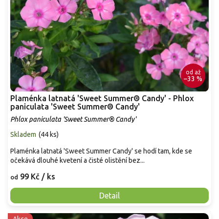
od
až
–33 %
Plaménka latnatá 'Sweet Summer® Candy' - Phlox
paniculata 'Sweet Summer® Candy'
Phlox paniculata 'Sweet Summer® Candy'
Skladem
(
44 ks
)
Plaménka latnatá 'Sweet Summer Candy' se hodí tam, kde se
očekává dlouhé kvetení a čisté olistění bez...
99 Kč
/ ks
od
Detail
Akce