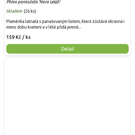
Phlox paniculata 'Nora Leigh'
Skladem
(
26 ks
)
Plaménka latnatá s panašovaným listem, která zůstává okrasná i
mimo dobu kvetení a v létě přidá jemně...
159 Kč
/ ks
Detail