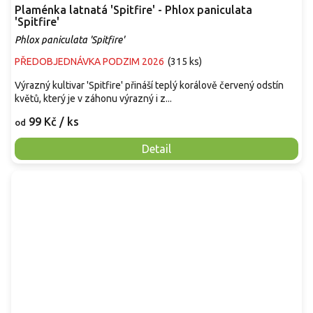
Plaménka latnatá 'Spitfire' - Phlox paniculata
'Spitfire'
Phlox paniculata 'Spitfire'
PŘEDOBJEDNÁVKA PODZIM 2026
(
315 ks
)
Výrazný kultivar 'Spitfire' přináší teplý korálově červený odstín
květů, který je v záhonu výrazný i z...
99 Kč
/ ks
od
Detail