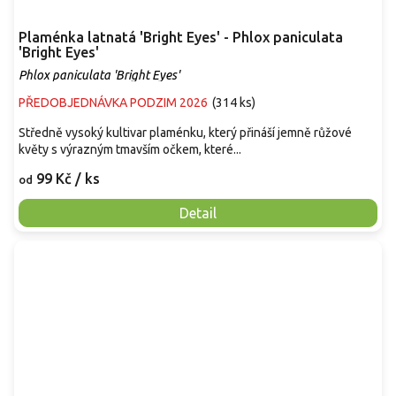
Plaménka latnatá 'Bright Eyes' - Phlox paniculata
'Bright Eyes'
Phlox paniculata 'Bright Eyes'
PŘEDOBJEDNÁVKA PODZIM 2026
(
314 ks
)
Středně vysoký kultivar plaménku, který přináší jemně růžové
květy s výrazným tmavším očkem, které...
99 Kč
/ ks
od
Detail