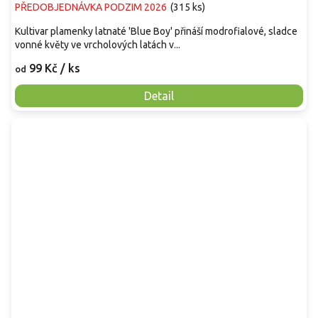
PŘEDOBJEDNÁVKA PODZIM 2026
(
315 ks
)
Kultivar plamenky latnaté 'Blue Boy' přináší modrofialové, sladce
vonné květy ve vrcholových latách v...
99 Kč
/ ks
od
Detail