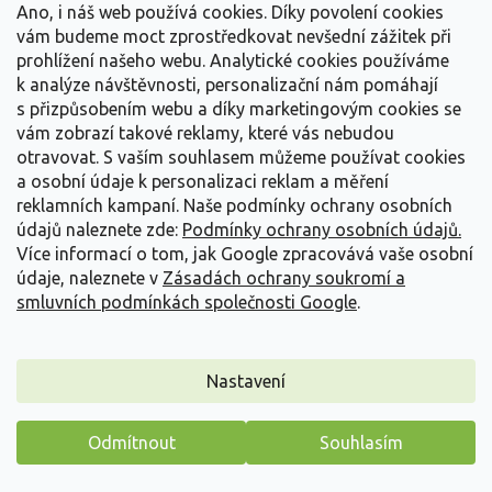
Ano, i náš web používá cookies. Díky povolení cookies
Detail
vám budeme moct zprostředkovat nevšední zážitek při
prohlížení našeho webu. Analytické cookies používáme
k analýze návštěvnosti, personalizační nám pomáhají
s přizpůsobením webu a díky marketingovým cookies se
vám zobrazí takové reklamy, které vás nebudou
otravovat.
S vaším souhlasem můžeme používat cookies
a osobní údaje k personalizaci reklam a měření
reklamních kampaní. Naše podmínky ochrany osobních
údajů naleznete zde:
Podmínky ochrany osobních údajů.
Více informací o tom, jak Google zpracovává vaše osobní
údaje, naleznete v
Zásadách ochrany soukromí a
smluvních podmínkách společnosti Google
.
Nastavení
Plaménka latnatá 'Ka-Pow Pink' - Phlox paniculata
'Ka-Pow Pink'
Odmítnout
Souhlasím
Phlox paniculata 'Ka-Pow Pink'
Máme pro vás malý dárek