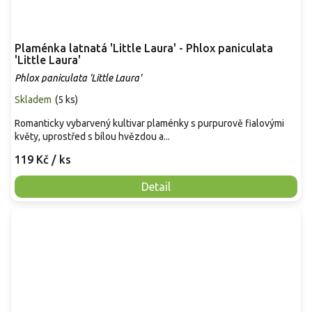
Plaménka latnatá 'Little Laura' - Phlox paniculata
'Little Laura'
Phlox paniculata 'Little Laura'
Skladem
(
5 ks
)
Romanticky vybarvený kultivar plaménky s purpurově fialovými
květy, uprostřed s bílou hvězdou a...
119 Kč
/ ks
Detail