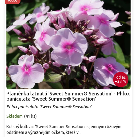
od
až
–33 %
Plaménka latnatá 'Sweet Summer® Sensation' - Phlox
paniculata 'Sweet Summer® Sensation'
Phlox paniculata 'Sweet Summer® Sensation'
Skladem
(
41 ks
)
Krásný kultivar ‘Sweet Summer Sensation’ s jemným růžovým
odstínem a výraznějším očkem, která v...