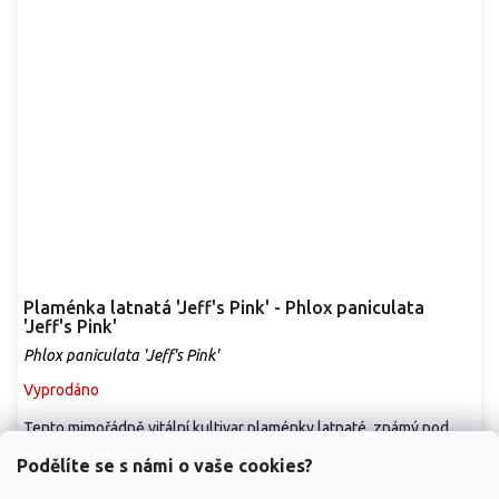
Plaménka latnatá 'Jeff's Pink' - Phlox paniculata
'Jeff's Pink'
Phlox paniculata 'Jeff's Pink'
Vyprodáno
Tento mimořádně vitální kultivar plaménky latnaté, známý pod
názvem 'Jeff's Pink', patří k...
Podělíte se s námi o vaše cookies?
89 Kč
/ ks
od