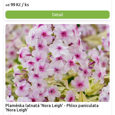
99 Kč
/ ks
od
Detail
Plaménka latnatá 'Nora Leigh' - Phlox paniculata
'Nora Leigh'