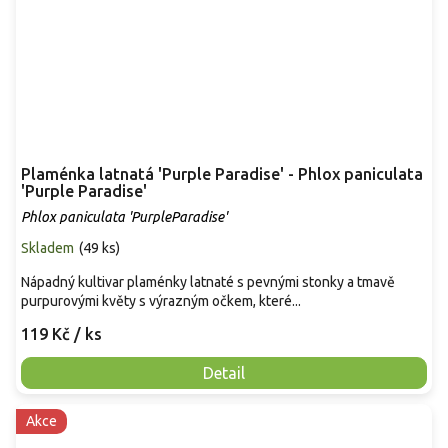
Plaménka latnatá 'Purple Paradise' - Phlox paniculata
'Purple Paradise'
Phlox paniculata 'PurpleParadise'
Skladem
(
49 ks
)
Nápadný kultivar plaménky latnaté s pevnými stonky a tmavě
purpurovými květy s výrazným očkem, které...
119 Kč
/ ks
Detail
Akce