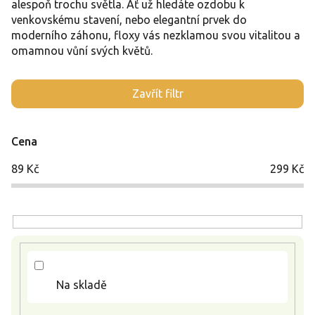
alespoň trochu světla. Ať už hledáte ozdobu k
venkovskému stavení, nebo elegantní prvek do
moderního záhonu, floxy vás nezklamou svou vitalitou a
omamnou vůní svých květů.
V
Zavřít filtr
ý
p
i
Cena
s
p
89
Kč
299
Kč
r
o
d
u
k
t
ů
Na skladě