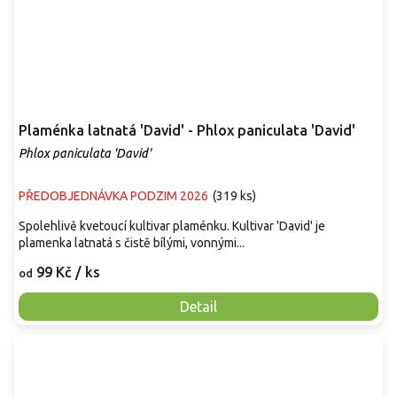
Plaménka latnatá 'David' - Phlox paniculata 'David'
Phlox paniculata 'David'
PŘEDOBJEDNÁVKA PODZIM 2026
(
319 ks
)
Spolehlivě kvetoucí kultivar plaménku. Kultivar 'David' je
plamenka latnatá s čistě bílými, vonnými...
99 Kč
/ ks
od
Detail