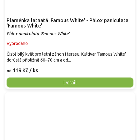
Plaménka latnatá 'Famous White' - Phlox paniculata
'Famous White'
Phlox paniculata 'Famous White'
Vyprodáno
Čistě bílý květ pro letní záhon i terasu. Kultivar 'Famous White'
dorůstá přibližně 60–70 cm a od...
119 Kč
/ ks
od
Detail