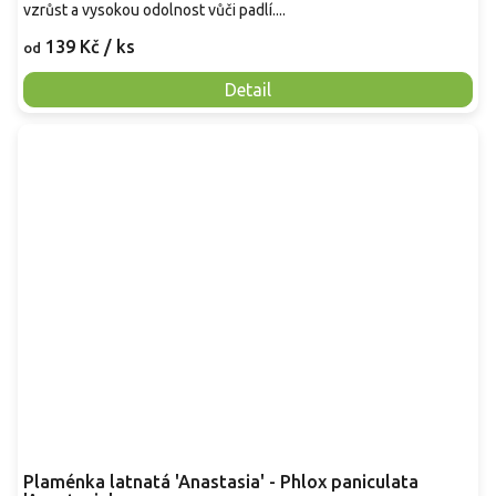
vzrůst a vysokou odolnost vůči padlí....
139 Kč
/ ks
od
Detail
Plaménka latnatá 'Anastasia' - Phlox paniculata