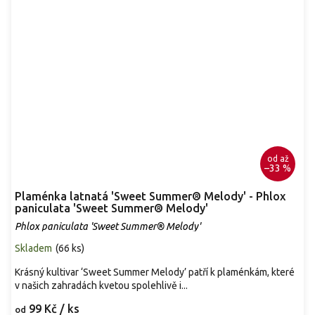
od
až
–33 %
Plaménka latnatá 'Sweet Summer® Melody' - Phlox
paniculata 'Sweet Summer® Melody'
Phlox paniculata 'Sweet Summer® Melody'
Skladem
(
66 ks
)
Krásný kultivar ‘Sweet Summer Melody’ patří k plaménkám, které
v našich zahradách kvetou spolehlivě i...
99 Kč
/ ks
od