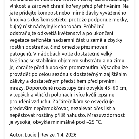
vlhkost a zároveň chrání kořeny před přehříváním. Na
jaře přidejte kompost nebo mírné dávky vyváženého
hnojiva s dusíkem šetřete, protože podporuje měkký,
bujný růst náchylný k chorobám. Průběžně
odstraňujte odkvetlá květenství a po ukončení
vegetace seřízněte nadzemní část u země a zbytky
rostlin odstraňte, čímž omezíte přezimování
patogenů. V nádobách volte dostatečně velký
květináč se stabilním objemem substrátu a na zimu
jej chraňte před hlubokým promrznutím. Výsadbu lze
provádět po celou sezónu s dostatečným zajištěním
zálivky a dostatečným předstihem před prvními
mrazy. Doporučené rozestupy činí obvykle 45–60 cm,
v teplých a vlhčích polohách i více kvůli lepšímu
proudění vzduchu. Začátečníkům se osvědčuje
především nepřemokřovat, nezalévat přes list a
nepěstovat rostliny příliš nahusto. Mrazuvzdornost
je vysoká, obvykle minimálně pod −25 °C.
Autor: Lucie | Revize: 1.4. 2026