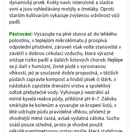
dynamický prvek. Květy navíc intenzivně a sladce
voní a jsou vyhledávány motýly a čmeláky. Oproti
starším kultivarům vykazuje zvýšenou odolnost vůči
padlí.
Pěstování:
Vysazujte na plné slunce až do lehkého
polostínu, v teplejším mikroklimatu jí prospívá
odpolední přistínění, zároveň však volte stanoviště v
závětří s dobrou cirkulací vzduchu, která výrazně
snižuje riziko padlí a dalších listových chorob. Nejlépe
se jí daří v humózní, živné půdě s vyrovnanou
vlhkostí, jež je současně dobře propustná, v těžších
půdách zapravte kompost a hrubší písek či štěrk, v
nádobách zajistěte drenážní vrstvu a spolehlivý
odtok přebytečné vody. Vyhovuje jí neutrální až
mírně kyselá reakce půdy, přibližně pH 6–7. Zálivku
směřujte ke kořenům a vyvarujte se kropení listů, v
létě udržujte půdu pravidelně vlhkou, přičemž je
vhodnější méně častá, avšak vydatná zálivka. Sucho
snáší pouze středně, proto je vhodné použít
několikacentimetrovou vrstvu mulče, která stabilizuje