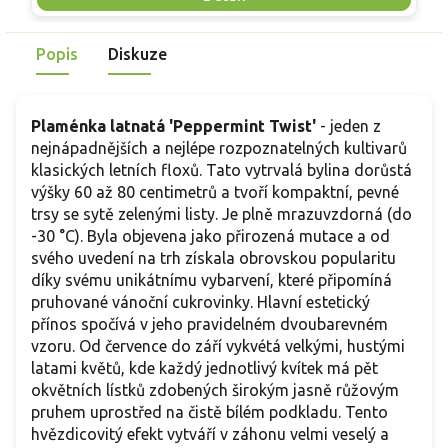
skvělou volbu pro každého pěstitele.
Popis
Diskuze
Plaménka latnatá 'Peppermint Twist'
- jeden z
nejnápadnějších a nejlépe rozpoznatelných kultivarů
klasických letních floxů. Tato vytrvalá bylina dorůstá
výšky 60 až 80 centimetrů a tvoří kompaktní, pevné
trsy se sytě zelenými listy. Je plně mrazuvzdorná (do
-30 °C). Byla objevena jako přirozená mutace a od
svého uvedení na trh získala obrovskou popularitu
díky svému unikátnímu vybarvení, které připomíná
pruhované vánoční cukrovinky. Hlavní estetický
přínos spočívá v jeho pravidelném dvoubarevném
vzoru. Od července do září vykvétá velkými, hustými
latami květů, kde každý jednotlivý kvítek má pět
okvětních lístků zdobených širokým jasně růžovým
pruhem uprostřed na čistě bílém podkladu. Tento
hvězdicovitý efekt vytváří v záhonu velmi veselý a