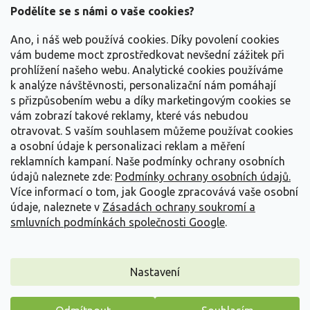
a
Podělíte se s námi o vaše cookies?
t
Vše o nákupu
í
Ano, i náš web používá cookies. Díky povolení cookies
vám budeme moct zprostředkovat nevšední zážitek při
prohlížení našeho webu. Analytické cookies používáme
Informace pro Vás
k analýze návštěvnosti, personalizační nám pomáhají
s přizpůsobením webu a díky marketingovým cookies se
Kontakujte nás
vám zobrazí takové reklamy, které vás nebudou
otravovat.
S vaším souhlasem můžeme používat cookies
a osobní údaje k personalizaci reklam a měření
reklamních kampaní. Naše podmínky ochrany osobních
údajů naleznete zde:
Podmínky ochrany osobních údajů.
Více informací o tom, jak Google zpracovává vaše osobní
údaje, naleznete v
Zásadách ochrany soukromí a
smluvních podmínkách společnosti Google
.
Vytvořil Shoptet
Nastavení
Copyright 2026
Zahradnictví Spomyšl
. Všechna práva