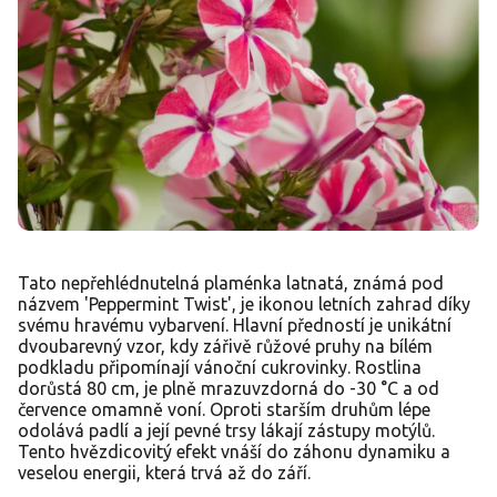
Tato nepřehlédnutelná plaménka latnatá, známá pod
názvem 'Peppermint Twist', je ikonou letních zahrad díky
svému hravému vybarvení. Hlavní předností je unikátní
dvoubarevný vzor, kdy zářivě růžové pruhy na bílém
podkladu připomínají vánoční cukrovinky. Rostlina
dorůstá 80 cm, je plně mrazuvzdorná do -30 °C a od
července omamně voní. Oproti starším druhům lépe
odolává padlí a její pevné trsy lákají zástupy motýlů.
Tento hvězdicovitý efekt vnáší do záhonu dynamiku a
veselou energii, která trvá až do září.