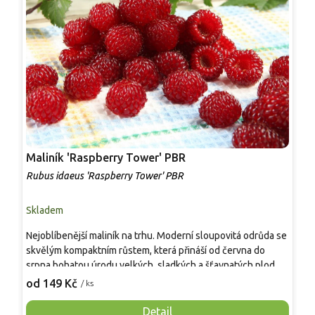
Maliník 'Raspberry Tower' PBR
P
'
Rubus idaeus 'Raspberry Tower' PBR
C
Skladem
S
Nejoblíbenější maliník na trhu. Moderní sloupovitá odrůda se
M
skvělým kompaktním růstem, která přináší od června do
A
srpna bohatou úrodu velkých, sladkých a šťavnatých plodů.
v
Pevné vzpřímené výhony tvoří elegantní habitus bez
j
od 149 Kč
o
/ ks
nutnosti opory, ideální pro nádoby, balkony i malé zahrady.
n
Mrazuvzdornost do −25 °C a spolehlivá vitalita z něj dělají
V
Detail