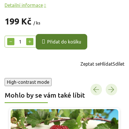
Detailní informace
199 Kč
/ ks
Měrná
cena:
−
+
Přidat do košíku
Zeptat se
Hlídat
Sdílet
High-contrast mode
Mohlo by se vám také líbit