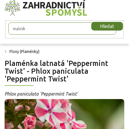
Přejít
na
obsah
Hledat
Floxy (Plaménky)
Plaménka latnatá 'Peppermint
Twist' - Phlox paniculata
'Peppermint Twist'
Phlox paniculata 'Peppermint Twist'