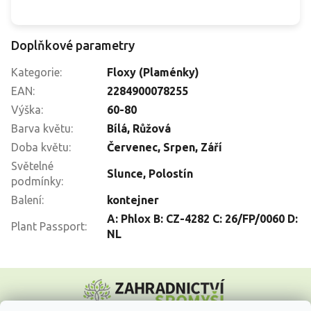
Doplňkové parametry
Kategorie
:
Floxy (Plaménky)
EAN
:
2284900078255
Výška
:
60-80
Barva květu
:
Bílá
,
Růžová
Doba květu
:
Červenec
,
Srpen
,
Září
Světelné
Slunce
,
Polostín
podmínky
:
Balení
:
kontejner
A: Phlox B: CZ-4282 C: 26/FP/0060 D:
Plant Passport
:
NL
Z
á
p