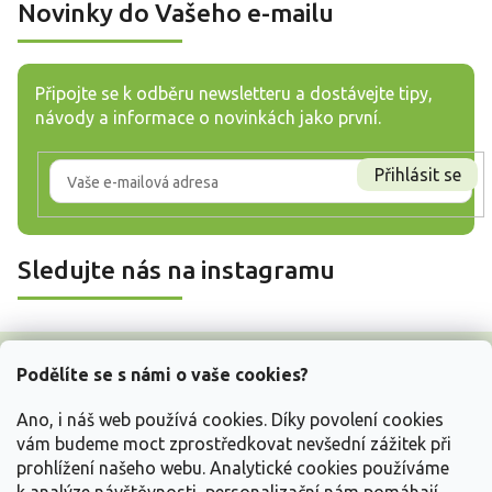
Novinky do Vašeho e-mailu
Připojte se k odběru newsletteru a dostávejte tipy,
návody a informace o novinkách jako první.
Přihlásit se
Sledujte nás na instagramu
Z
á
Podělíte se s námi o vaše cookies?
p
a
Ano, i náš web používá cookies. Díky povolení cookies
t
vám budeme moct zprostředkovat nevšední zážitek při
í
prohlížení našeho webu. Analytické cookies používáme
Vše o nákupu