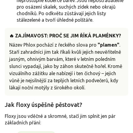
neprostupné koberce barev. Jsou nepostradatelné
pro osázení skalek, suchých zídek nebo okrajů
chodníků. Po odkvětu zůstávají jejich listy
stálezelené a tvoří úhledné polštáře.
🔥 ZAJÍMAVOST: PROČ SE JIM ŘÍKÁ PLAMÉNKY?
Název Phlox pochází z řeckého slova pro
"plamen"
.
Staří zahradníci jim tak říkali kvůli jejich neuvěřitelně
jasným, ohnivým barvám, které v letním poledním
slunci vypadají, jako by záhon skutečně hořel. Kromě
vizuálního zážitku ale nabízejí i ten čichový – jejich
vůně je nejsilnější za teplých letních podvečerů, kdy
lákají noční motýly z širokého okolí.
Jak floxy úspěšně pěstovat?
Floxy jsou vděčné a skromné, stačí jim splnit jen pár
základních přání: