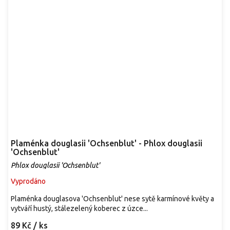
Plaménka douglasii 'Ochsenblut' - Phlox douglasii
'Ochsenblut'
Phlox douglasii 'Ochsenblut'
Vyprodáno
Plaménka douglasova 'Ochsenblut' nese sytě karmínové květy a
vytváří hustý, stálezelený koberec z úzce...
89 Kč
/ ks