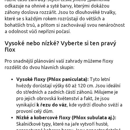
c
odkazuje na ohnivé a syté barvy, kterými dokážou
í
záhony doslova rozzářit. Jsou to dlouhověké trvalky,
p
které se s každým rokem rozrůstají do větších a
r
bohatších trsů, a přitom si zachovávají svou nenáročnost
v
a odolnost vůči nepřízni počasí.
k
y
Vysoké nebo nízké? Vyberte si ten pravý
v
ý
flox
p
i
Pro snadnější plánování vaší zahrady můžeme floxy
s
rozdělit do dvou hlavních skupin:
u
Vysoké floxy (Phlox paniculata):
Tyto letní
hvězdy dorůstají výšky 60 až 120 cm. Jsou ideální
do středních a zadních částí záhonů. Milujeme je
pro jejich obrovská květenství a fakt, že jsou
vynikající
k řezu do váz
, kde vydrží dlouho svěží a
provoní celý dům.
Nízké a kobercové floxy (Phlox subulata aj.):
Skalničkové typy, které na jaře vytvoří husté,