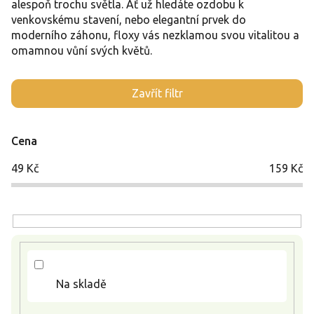
alespoň trochu světla. Ať už hledáte ozdobu k
venkovskému stavení, nebo elegantní prvek do
moderního záhonu, floxy vás nezklamou svou vitalitou a
omamnou vůní svých květů.
V
Zavřít filtr
ý
p
i
Cena
s
p
49
Kč
159
Kč
r
o
d
u
k
t
ů
Na skladě