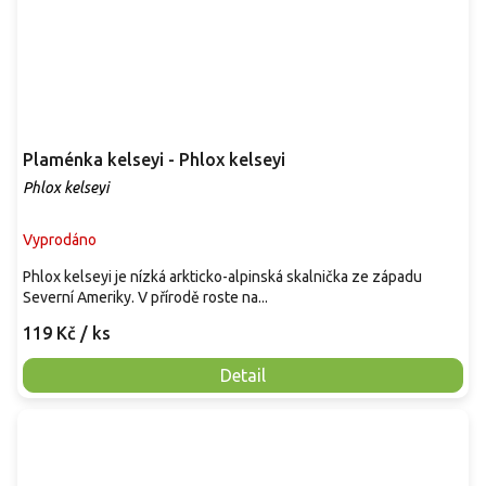
Plaménka kelseyi - Phlox kelseyi
Phlox kelseyi
Vyprodáno
Phlox kelseyi je nízká arkticko-alpinská skalnička ze západu
Severní Ameriky. V přírodě roste na...
119 Kč
/ ks
Detail