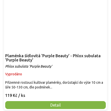
Plaménka šídlovitá 'Purple Beauty' - Phlox subulata
'Purple Beauty'
Phlox subulata 'Purple Beauty'
Vyprodáno
Přízemně rostoucí kultivar plaménky, dorůstající do výše 10 cm a
šíře 50-130 cm, dle podmínek...
119 Kč
/ ks
Detail