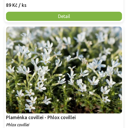
89 Kč
/ ks
Detail
Plaménka covillei - Phlox covillei
Phlox covillei