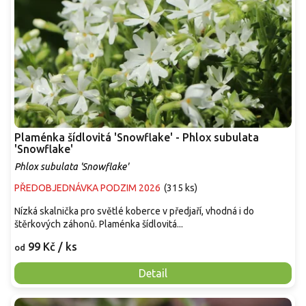
Plaménka šídlovitá 'Snowflake' - Phlox subulata
'Snowflake'
Phlox subulata 'Snowflake'
PŘEDOBJEDNÁVKA PODZIM 2026
(
315 ks
)
Nízká skalnička pro světlé koberce v předjaří, vhodná i do
štěrkových záhonů. Plaménka šídlovitá...
99 Kč
/ ks
od
Detail