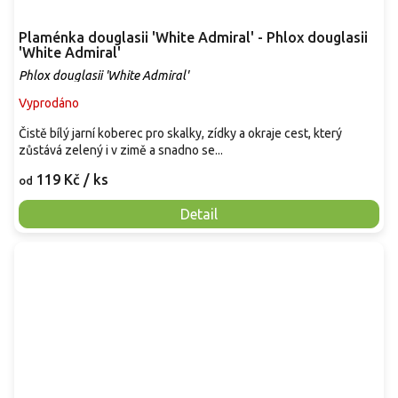
Plaménka douglasii 'White Admiral' - Phlox douglasii
'White Admiral'
Phlox douglasii 'White Admiral'
Vyprodáno
Čistě bílý jarní koberec pro skalky, zídky a okraje cest, který
zůstává zelený i v zimě a snadno se...
119 Kč
/ ks
od
Detail