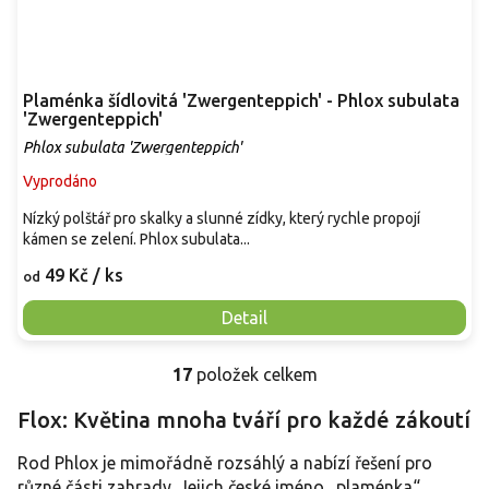
Plaménka šídlovitá 'Zwergenteppich' - Phlox subulata
'Zwergenteppich'
Phlox subulata 'Zwergenteppich'
Vyprodáno
Nízký polštář pro skalky a slunné zídky, který rychle propojí
kámen se zelení. Phlox subulata...
49 Kč
/ ks
od
Detail
17
položek celkem
O
v
Flox: Květina mnoha tváří pro každé zákoutí
l
á
Rod Phlox je mimořádně rozsáhlý a nabízí řešení pro
d
a
různé části zahrady. Jejich české jméno „plaménka“