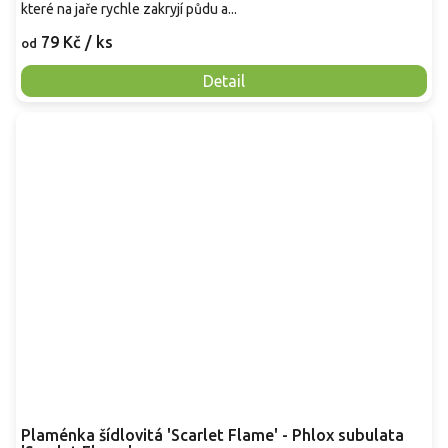
které na jaře rychle zakryjí půdu a...
79 Kč
/ ks
od
Detail
Plaménka šídlovitá 'Scarlet Flame' - Phlox subulata