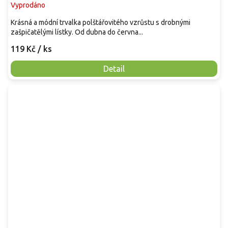
Vyprodáno
Krásná a módní trvalka polštářovitého vzrůstu s drobnými
zašpičatělými lístky. Od dubna do června...
119 Kč
/ ks
Detail