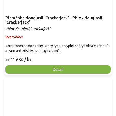
Plaménka douglasii 'Crackerjack' - Phlox douglasii
'Crackerjack'
Phlox douglasii 'Crackerjack'
Vyprodáno
Jarní koberec do skalky, který rychle vyplní spáry i okraje záhonů
a zároveň zůstává zelený i v zimě....
119 Kč
/ ks
od
Detail