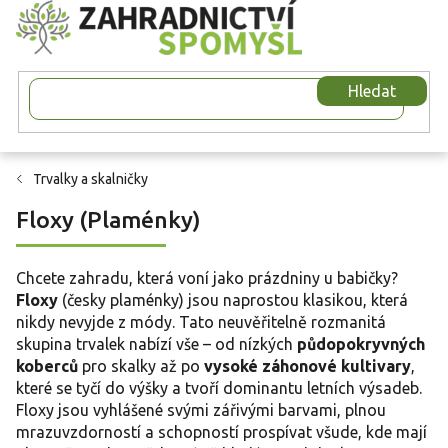
Přejít
na
obsah
Hledat
Trvalky a skalničky
Floxy (Plaménky)
Chcete zahradu, která voní jako prázdniny u babičky?
Floxy
(česky plaménky) jsou naprostou klasikou, která
nikdy nevyjde z módy. Tato neuvěřitelně rozmanitá
skupina trvalek nabízí vše – od nízkých
půdopokryvných
koberců
pro skalky až po
vysoké záhonové kultivary
,
které se tyčí do výšky a tvoří dominantu letních výsadeb.
Floxy jsou vyhlášené svými zářivými barvami, plnou
mrazuvzdorností a schopností prospívat všude, kde mají