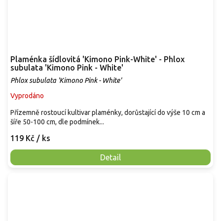
Plaménka šídlovitá 'Kimono Pink-White' - Phlox
subulata 'Kimono Pink - White'
Phlox subulata 'Kimono Pink - White'
Vyprodáno
Přízemně rostoucí kultivar plaménky, dorůstající do výše 10 cm a
šíře 50-100 cm, dle podmínek...
119 Kč
/ ks
Detail