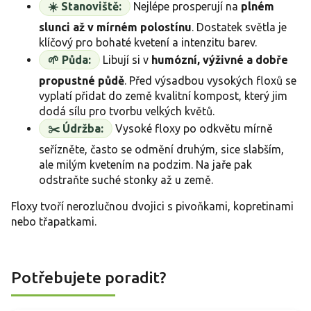
☀️ Stanoviště:
Nejlépe prosperují na
plném
slunci až v mírném polostínu
. Dostatek světla je
klíčový pro bohaté kvetení a intenzitu barev.
🌱 Půda:
Libují si v
humózní, výživné a dobře
propustné půdě
. Před výsadbou vysokých floxů se
vyplatí přidat do země kvalitní kompost, který jim
dodá sílu pro tvorbu velkých květů.
✂️ Údržba:
Vysoké floxy po odkvětu mírně
seřízněte, často se odmění druhým, sice slabším,
ale milým kvetením na podzim. Na jaře pak
odstraňte suché stonky až u země.
Floxy tvoří nerozlučnou dvojici s pivoňkami, kopretinami
nebo třapatkami.
Potřebujete poradit?