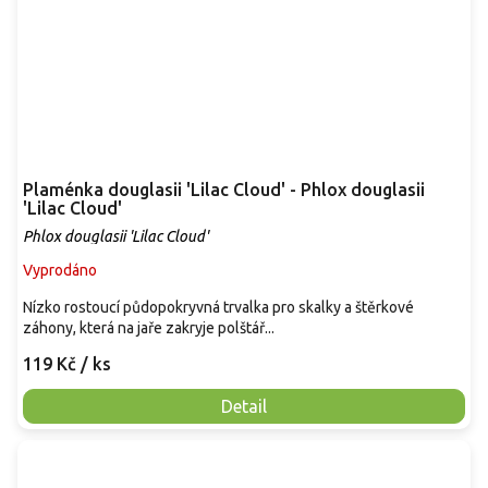
Plaménka douglasii 'Lilac Cloud' - Phlox douglasii
'Lilac Cloud'
Phlox douglasii 'Lilac Cloud'
Vyprodáno
Nízko rostoucí půdopokryvná trvalka pro skalky a štěrkové
záhony, která na jaře zakryje polštář...
119 Kč
/ ks
Detail