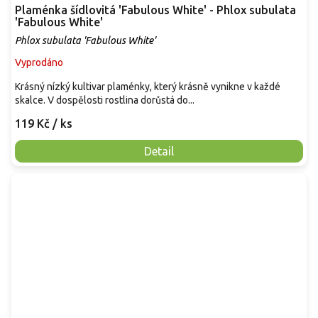
Plaménka šídlovitá 'Fabulous White' - Phlox subulata
'Fabulous White'
Phlox subulata 'Fabulous White'
Vyprodáno
Krásný nízký kultivar plaménky, který krásně vynikne v každé
skalce. V dospělosti rostlina dorůstá do...
119 Kč
/ ks
Detail