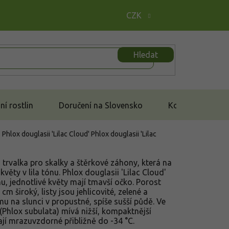
CZK
Hledat
í rostlin
Doručení na Slovensko
Kontakt
 Phlox douglasii 'Lilac Cloud'
Phlox douglasii 'Lilac
trvalka pro skalky a štěrkové záhony, která na
květy v lila tónu. Phlox douglasii 'Lilac Cloud'
u, jednotlivé květy mají tmavší očko. Porost
 široký, listy jsou jehlicovité, zelené a
mu na slunci v propustné, spíše sušší půdě. Ve
(Phlox subulata) mívá nižší, kompaktnější
ají mrazuvzdorné přibližně do -34 °C.