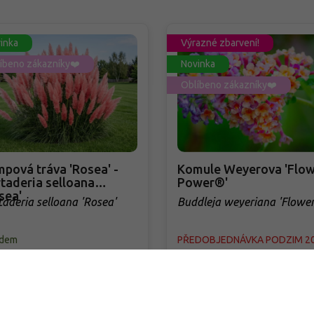
inka
Výrazné zbarvení!
íbeno zákazníky❤️
Novinka
Oblíbeno zákazníky❤️
pová tráva 'Rosea' -
Komule Weyerova 'Flow
taderia selloana
Power®'
sea'
taderia selloana 'Rosea'
Buddleja weyeriana 'Flowe
Power®'
adem
PŘEDOBJEDNÁVKA PODZIM 2
tná, vytrvalá a trsnatá okrasná
Výrazná komule s netradičně
a pocházející z Jižní Ameriky,
zbarvenými květy, které v průb
á v době květu dorůstá až 250
kvetení mění odstíny od oranžo
Od září vytváří bohatá,
přes růžovou až po fialovou. Kv