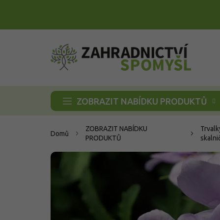
Přejít
na
obsah
ZOBRAZIT NABÍDKU PRODUKTŮ
ZOBRAZIT NABÍDKU
Trvalk
Domů
PRODUKTŮ
skalni