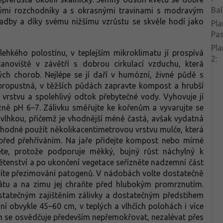
Bal
ízkými rozchodníky a s okrasnými travinami s modravým
sadby a díky svému nižšímu vzrůstu se skvěle hodí jako
Pla
Pa
Pla
ehkého polostínu, v teplejším mikroklimatu jí prospívá
2
:
tanoviště v závětří s dobrou cirkulací vzduchu, která
vých chorob. Nejlépe se jí daří v humózní, živné půdě s
 propustná, v těžších půdách zapravte kompost a hrubší
í vrstvu a spolehlivý odtok přebytečné vody. Vyhovuje jí
ižně pH 6–7. Zálivku směřujte ke kořenům a vyvarujte se
ě vlhkou, přičemž je vhodnější méně častá, avšak vydatná
 vhodné použít několikacentimetrovou vrstvu mulče, která
 před přehříváním. Na jaře přidejte kompost nebo mírné
te, protože podporuje měkký, bujný růst náchylný k
tenství a po ukončení vegetace seřízněte nadzemní část
zíte přezimování patogenů. V nádobách volte dostatečně
rátu a na zimu jej chraňte před hlubokým promrznutím.
statečným zajištěním zálivky a dostatečným předstihem
í obvykle 45–60 cm, v teplých a vlhčích polohách i více
m se osvědčuje především nepřemokřovat, nezalévat přes