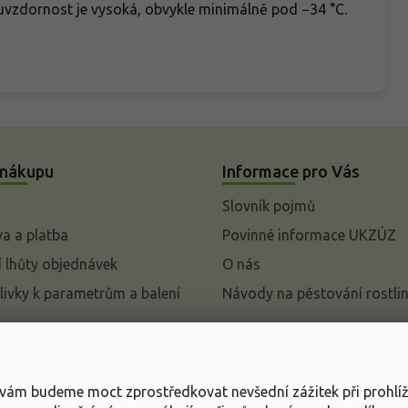
azuvzdornost je vysoká, obvykle minimálně pod −34 °C.
 nákupu
Informace pro Vás
Slovník pojmů
a a platba
Povinné informace UKZÚZ
 lhůty objednávek
O nás
livky k parametrům a balení
Návody na pěstování rostli
pení od kupní smlouvy
mace
s vám budeme moct zprostředkovat nevšední zážitek při prohlí
ace o ochraně osobních