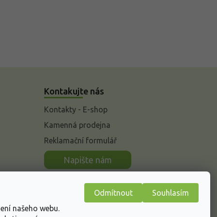
Kontakujte nás
Kontakty - E-shop
Kamenná prodejna
Reklamační formulář
n
Napište nám
Odmítnout
Souhlasím
žení našeho webu.