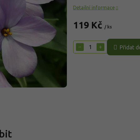
Detailní informace
119 Kč
/ ks
Měrná
cena:
−
+
Přidat d
bit