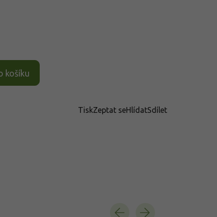
o košíku
Tisk
Zeptat se
Hlídat
Sdílet