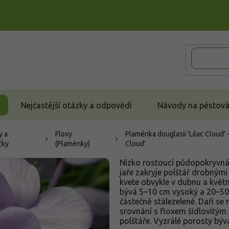
Nejčastější otázky a odpovědi
Návody na pěstován
y a
Floxy
Plaménka douglasii 'Lilac Cloud' -
čky
(Plaménky)
Cloud'
Nízko rostoucí půdopokryvná 
jaře zakryje polštář drobnými 
kvete obvykle v dubnu a květn
bývá 5–10 cm vysoký a 20–50 cm
částečně stálezelené. Daří se 
srovnání s floxem šídlovitým 
polštáře. Vyzrálé porosty býv