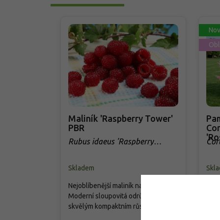
Nov
Obl
Maliník 'Raspberry Tower'
Pam
PBR
Cor
'Ro
Rubus idaeus 'Raspberry
Cor
Tower' PBR
Skladem
Skl
Nejoblíbenější maliník na trhu.
Mohu
Moderní sloupovitá odrůda se
tráv
skvělým kompaktním růstem, která
kter
přináší od června do srpna bohatou
cm. 