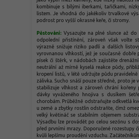
kombinuje s bílými iberkami, tařičkami, n
listem. Je vhodná do jakékoliv trvalkové vý
podrost pro vyšší okrasné keře, či stromy.
Pěstování:
Vysazujte na plné slunce až do l
odpolední přistínění, zároveň však volte s
výrazně snižuje riziko padlí a dalších listo
vyrovnanou vlhkostí, jež je současně dobře
písek či štěrk, v nádobách zajistěte drenážn
neutrální až mírně kyselá reakce půdy, přibl
kropení listů, v létě udržujte půdu pravideln
zálivka. Sucho snáší pouze středně, proto je
stabilizuje vlhkost a zároveň chrání kořeny
dávky vyváženého hnojiva s dusíkem šetře
chorobám. Průběžně odstraňujte odkvetlá kvě
u země a zbytky rostlin odstraňte, čímž ome
velký květináč se stabilním objemem subst
Výsadbu lze provádět po celou sezónu s do
před prvními mrazy. Doporučené rozestupy čin
kvůli lepšímu proudění vzduchu. Začátečníků