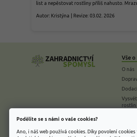
list a nepěstovat rostliny příliš nahusto. Mr
Autor: Kristýna | Revize: 03.02. 2026
Z
á
Vše o
p
a
O nás
t
í
Doprav
Dodací
Vysvět
rostlin
Odstou
Podělíte se s námi o vaše cookies?
Rekla
Ano, i náš web používá cookies. Díky povolení cookie
Inform