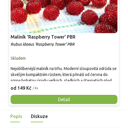
Maliník 'Raspberry Tower' PBR
P
'
Rubus idaeus 'Raspberry Tower' PBR
C
Skladem
S
Nejoblíbenější maliník na trhu. Moderní sloupovitá odrůda se
M
skvělým kompaktním růstem, která přináší od června do
A
srpna bohatou úrodu velkých, sladkých a šťavnatých plodů.
v
Pevné vzpřímené výhony tvoří elegantní habitus bez
j
od 149 Kč
o
/ ks
nutnosti opory, ideální pro nádoby, balkony i malé zahrady.
n
Mrazuvzdornost do −25 °C a spolehlivá vitalita z něj dělají
V
Detail
skvělou volbu pro každého pěstitele.
Popis
Diskuze