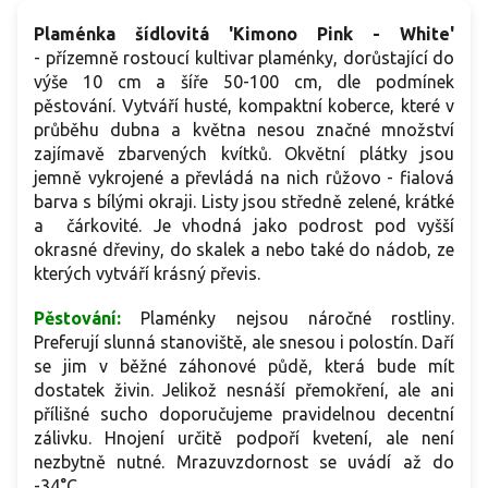
Plaménka šídlovitá 'Kimono Pink - White'
- p
řízemně rostoucí kultivar plaménky, dorůstající do
výše 10 cm a šíře 50-100 cm, dle podmínek
pěstování. Vytváří husté, kompaktní koberce, které v
průběhu dubna a května nesou značné množství
zajímavě zbarvených kvítků. Okvětní plátky jsou
jemně vykrojené a převládá na nich růžovo - fialová
barva s bílými okraji. Listy jsou středně zelené, krátké
a čárkovité.
Je vhodná jako podrost pod vyšší
okrasné dřeviny, do skalek a nebo také do nádob, ze
kterých vytváří krásný převis.
Pěstování:
Plaménky nejsou náročné rostliny.
Preferují slunná stanoviště, ale snesou i polostín. Daří
se jim v běžné záhonové půdě, která bude mít
dostatek živin. Jelikož nesnáší přemokření, ale ani
přílišné sucho doporučujeme pravidelnou decentní
zálivku. Hnojení určitě podpoří kvetení, ale není
nezbytně nutné. Mrazuvzdornost se uvádí až do
-34°C.