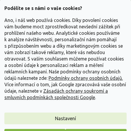
p
a
Podělíte se s námi o vaše cookies?
t
Vše o nákupu
í
Ano, i náš web používá cookies. Díky povolení cookies
vám budeme moct zprostředkovat nevšední zážitek při
prohlížení našeho webu. Analytické cookies používáme
Informace pro Vás
k analýze návštěvnosti, personalizační nám pomáhají
s přizpůsobením webu a díky marketingovým cookies se
Kontakujte nás
vám zobrazí takové reklamy, které vás nebudou
otravovat.
S vaším souhlasem můžeme používat cookies
a osobní údaje k personalizaci reklam a měření
reklamních kampaní. Naše podmínky ochrany osobních
údajů naleznete zde:
Podmínky ochrany osobních údajů.
Více informací o tom, jak Google zpracovává vaše osobní
údaje, naleznete v
Zásadách ochrany soukromí a
smluvních podmínkách společnosti Google
.
Vytvořil Shoptet
Nastavení