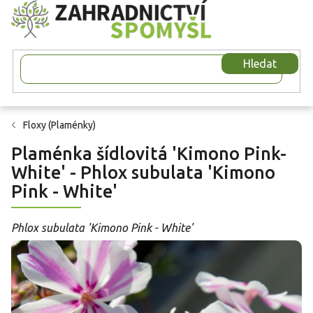
Přejít
na
obsah
Hledat
Floxy (Plaménky)
Plaménka šídlovitá 'Kimono Pink-
White' - Phlox subulata 'Kimono
Pink - White'
Phlox subulata 'Kimono Pink - White'