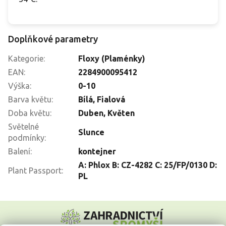
Doplňkové parametry
Kategorie
:
Floxy (Plaménky)
EAN
:
2284900095412
Výška
:
0-10
Barva květu
:
Bílá
,
Fialová
Doba květu
:
Duben
,
Květen
Světelné
Slunce
podmínky
:
Balení
:
kontejner
A: Phlox B: CZ-4282 C: 25/FP/0130 D:
Plant Passport
:
PL
Z
á