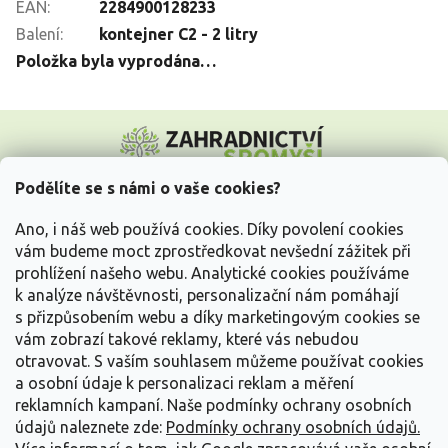
EAN
:
2284900128233
Balení
:
kontejner C2 - 2 litry
Položka byla vyprodána…
Z
á
p
a
Podělíte se s námi o vaše cookies?
t
Vše o nákupu
í
Ano, i náš web používá cookies. Díky povolení cookies
vám budeme moct zprostředkovat nevšední zážitek při
prohlížení našeho webu. Analytické cookies používáme
Informace pro Vás
k analýze návštěvnosti, personalizační nám pomáhají
s přizpůsobením webu a díky marketingovým cookies se
Kontakujte nás
vám zobrazí takové reklamy, které vás nebudou
otravovat.
S vaším souhlasem můžeme používat cookies
a osobní údaje k personalizaci reklam a měření
reklamních kampaní. Naše podmínky ochrany osobních
údajů naleznete zde:
Podmínky ochrany osobních údajů.