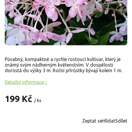
Půvabný, kompaktně a rychle rostoucí kultivar, který je
známý svým nádherným květenstvím. V dospělosti
dorůstá do výšky 3 m. Roční přírůstky bývají kolem 1 m.
Detailní informace
199 Kč
/ ks
Měrná
cena:
Zeptat se
Hlídat
Sdílet