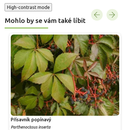
High-contrast mode
Mohlo by se vám také líbit
Přísavník popínavý
O
Parthenocissus inserta
C