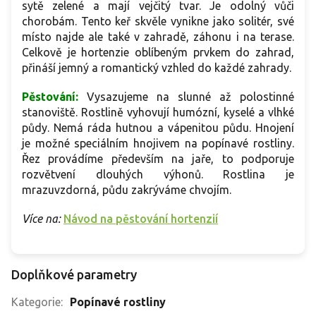
sytě zelené a mají vejčitý tvar. Je odolný vůči
chorobám.
Tento keř skvěle vynikne jako solitér, své
místo najde ale také v zahradě, záhonu i na terase.
Celkově je hortenzie oblíbeným prvkem do zahrad,
přináší jemný a romantický vzhled do každé zahrady.
Pěstování:
Vysazujeme na slunné až polostinné
stanoviště. Rostlině vyhovují humózní, kyselé a vlhké
půdy. Nemá ráda hutnou a vápenitou půdu. Hnojení
je možné speciálním hnojivem na popínavé rostliny.
Řez provádíme především na jaře, to podporuje
rozvětvení dlouhých výhonů. Rostlina je
mrazuvzdorná, půdu zakrýváme chvojím.
Více na:
Návod na pěstování hortenzií
Doplňkové parametry
Kategorie
:
Popínavé rostliny