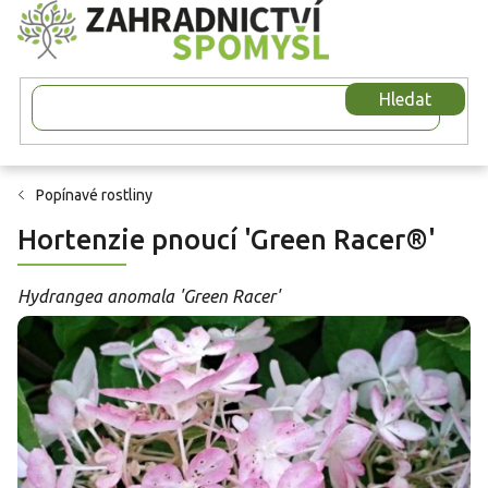
Přejít
na
obsah
Hledat
Popínavé rostliny
Hortenzie pnoucí 'Green Racer®'
Hydrangea anomala 'Green Racer'