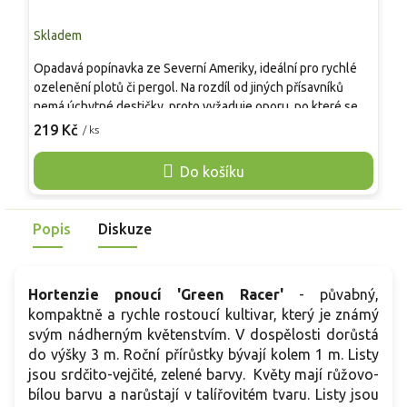
Skladem
S
Opadavá popínavka ze Severní Ameriky, ideální pro rychlé
P
ozelenění plotů či pergol. Na rozdíl od jiných přísavníků
Z
nemá úchytné destičky, proto vyžaduje oporu, po které se
v
vine pomocí větvených úponků. Během sezóny zdobí
219 Kč
/ ks
s
o
zahradu svěže zelenými, lesklými listy, které se na podzim
D
promění v zářivou paletu purpurových a červených tónů.
Do košíku
h
Tato odolná rostlina čistí ovzduší, tlumí hluk a nabízí
bezpečné útočiště ptactvu, čímž představuje ekologický
přínos pro každou zahradu.
Popis
Diskuze
Hortenzie pnoucí 'Green Racer'
- půvabný,
kompaktně a rychle rostoucí kultivar, který je známý
svým nádherným květenstvím. V dospělosti dorůstá
do výšky 3 m. Roční přírůstky bývají kolem 1 m. Listy
jsou srdčito-vejčité, zelené barvy. Květy mají růžovo-
bílou barvu a narůstají v talířovitém tvaru. Listy jsou