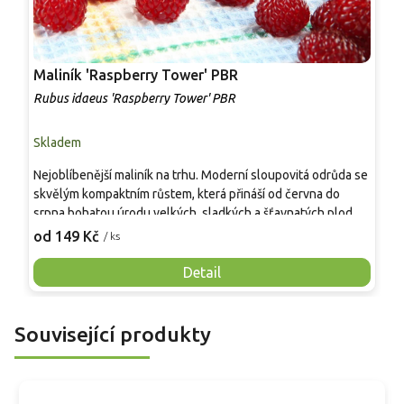
Maliník 'Raspberry Tower' PBR
P
'
Rubus idaeus 'Raspberry Tower' PBR
C
Skladem
S
Nejoblíbenější maliník na trhu. Moderní sloupovitá odrůda se
M
skvělým kompaktním růstem, která přináší od června do
A
srpna bohatou úrodu velkých, sladkých a šťavnatých plodů.
v
Pevné vzpřímené výhony tvoří elegantní habitus bez
j
od 149 Kč
o
/ ks
nutnosti opory, ideální pro nádoby, balkony i malé zahrady.
n
Mrazuvzdornost do −25 °C a spolehlivá vitalita z něj dělají
V
Detail
skvělou volbu pro každého pěstitele.
Související produkty