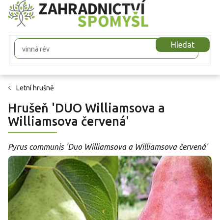
Přejít
na
obsah
Hledat
Letní hrušně
Hrušeň 'DUO Williamsova a
Williamsova červená'
Pyrus communis 'Duo Williamsova a Williamsova červená'