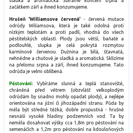
sladká a aromatická. Sbíráme koncem srpna a
začátkem září a ihned konzumujeme.
Hrušeň 'Williamsova červená'
- červená mutace
odrůdy Wiliamsova, která je také odolná proti
nízkým teplotám a proti padlí, vhodná do všech
pěstitelských oblastí. Plody jsou větší, baňaté a
podlouhlé, slupka je celá pokrytá rozmytou
karmínově červenou. Dužnina je bílá, šťavnatá,
nehnědne a chuťově je sladká a aromatická. Sklízíme
na přelomu srpna a září, ihned konzumujeme. Tato
odrůda je velmi oblíbená.
Pěstování:
Vybíráme slunná a teplá stanoviště,
chráněná před větrem (obzvlášť velkoplodým
odrůdám by snadno mohly opadat plody), a nejlépe
orientována na jižní či jihozápadní stranu. Půda by
měla být středně těžká, dobře propustná - hrušně
nesnáší vysoké hladiny podzemních vod. Ta by
neměla dosahovat výšky cca 1,8m pro pěstování na
semenáčích a 1,2m pro pěstování na kdouloňových