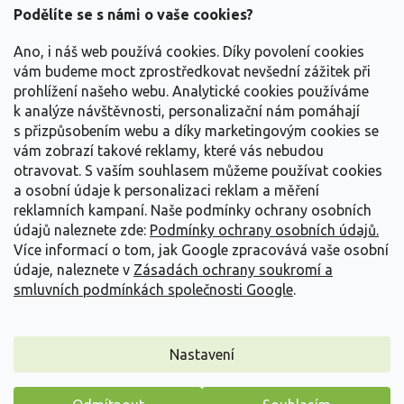
a
Podělíte se s námi o vaše cookies?
t
Vše o nákupu
í
Ano, i náš web používá cookies. Díky povolení cookies
vám budeme moct zprostředkovat nevšední zážitek při
prohlížení našeho webu. Analytické cookies používáme
Informace pro Vás
k analýze návštěvnosti, personalizační nám pomáhají
s přizpůsobením webu a díky marketingovým cookies se
Kontakujte nás
vám zobrazí takové reklamy, které vás nebudou
otravovat.
S vaším souhlasem můžeme používat cookies
a osobní údaje k personalizaci reklam a měření
reklamních kampaní. Naše podmínky ochrany osobních
údajů naleznete zde:
Podmínky ochrany osobních údajů.
Více informací o tom, jak Google zpracovává vaše osobní
údaje, naleznete v
Zásadách ochrany soukromí a
smluvních podmínkách společnosti Google
.
Vytvořil Shoptet
Nastavení
Copyright 2026
Zahradnictví Spomyšl
. Všechna práva