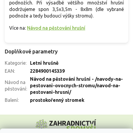
podnožích. Při výsadbě většího množství hrušní
dodržujeme spon 3,5x3,5m - 8x8m (dle vybrané
podnože a tedy budoucí výšky stromu).
Více na:
Návod na pěstování hrušní
Doplňkové parametry
Kategorie
:
Letní hrušně
EAN
:
2284900145339
Návod na pěstování hrušní - /navody-na-
Návod na
pestovani-ovocnych-stromu/navod-na-
pěstování
:
pestovani-hrusni/
Balení
:
prostokořenný stromek
Z
á
p