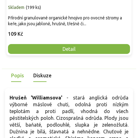
Skladem
(
199 ks
)
Přírodní granulované organické hnojivo pro ovocné stromy a
keře, jako jsou jabloně, hrušně, třešně či...
109 Kč
Detail
Popis
Diskuze
Hrušeň 'Williamsova'
- stará anglická odrůda
výborné máslové chuti, odolná proti nízkým
teplotám a proti padlí, vhodná do všech
pěstitelských poloh. Cizosprašná odrůda. Plody jsou
větší, baňaté, podlouhlé, slupka je zelenožlutá.
Dužnina je bílá, šťavnatá a nehnědne. Chuťově je