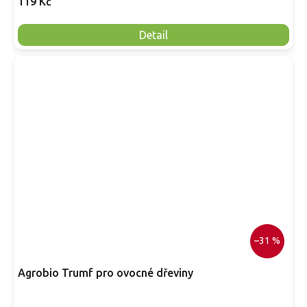
119 Kč
Detail
–31 %
Agrobio Trumf pro ovocné dřeviny