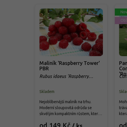
Nov
Obl
Maliník 'Raspberry Tower'
Pam
PBR
Cor
'Ro
Rubus idaeus 'Raspberry
Cor
Tower' PBR
Skladem
Skl
Nejoblíbenější maliník na trhu.
Mohu
Moderní sloupovitá odrůda se
tráv
skvělým kompaktním růstem, která
kter
přináší od června do srpna bohatou
cm. 
od 149 Kč
od
/ ks
úrodu velkých, sladkých a
choc