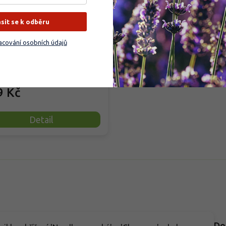
ásit se k odběru
dem
(
35 ks
)
cování osobních údajů
ní tabletové hnojivo pro ovocné
y a keře zajišťuje dlouhodobou
 až 12 měsíců díky...
9 Kč
Detail
Do