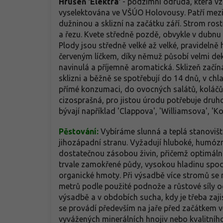
Hrušeň 'Elektra'
- podzimní odrůda, která vzn
vyselektována ve VŠÚO Holovousy. Patří mezi 
dužninou a sklizní na začátku září. Strom ros
a řezu. Kvete středně pozdě, obvykle v dubnu a
Plody jsou středně velké až velké, pravidelně 
červeným líčkem, díky němuž působí velmi deko
navinulá a příjemně aromatická. Sklizeň začín
sklizni a běžně se spotřebují do 14 dnů, v c
přímé konzumaci, do ovocných salátů, koláčů,
cizosprašná, pro jistou úrodu potřebuje druh
bývají například 'Clappova', 'Williamsova', 'K
Pěstování:
Vybíráme slunná a teplá stanoviště
jihozápadní stranu. Vyžadují hluboké, humózn
dostatečnou zásobou živin, přičemž optimální 
trvale zamokřené půdy, vysokou hladinu spod
organické hmoty. Při výsadbě více stromů se r
metrů podle použité podnože a růstové síly o
výsadbě a v obdobích sucha, kdy je třeba zaj
se provádí především na jaře před začátkem 
vyvážených minerálních hnojiv nebo kvalitní