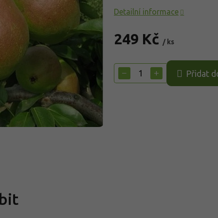
Detailní informace
249 Kč
/ ks
Měrná
cena:
−
+
Přidat d
bit