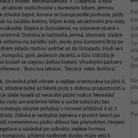
ikla z křížení 'Nordhausenská' × 'Clappova' a byla
atraktivní stolní hrušně s barevným líčkem, jemnou
Kat
te středně bujně, koruna se tvaruje podle podnože, půdy
EA
ž na začátku května, bílými květy atraktivními pro včely.
hruškovité. Slupka je žlutozelená, na osluněné straně s
Svě
rativně. Dužnina je nažloutlá, jemná, šťavnatá, sladce
po
á většinou na začátku září, plody jsou konzumní brzy po
Te
hladném skladu mohou vydržet až do listopadu. Hodí se k
skl
 kompotů, pyré, pečených dezertů a šťáv. Odrůda je
Typ
ou hrušeň se stejnou dobou kvetení. Vhodnými partnery
(po
onference', 'Boscova lahvice', 'Decora' nebo 'Amfora'.
Ná
, chráněná před větrem a nejlépe orientována na jižní či
pěs
í, středně těžké až hlinité půdy s dobrou propustností a
je slabě kyselá až neutrální půdní reakce. Nesnášejí
ní vody ani extrémně lehké a suché substráty bez
Bal
ozestupy obvykle pohybují v rozmezí přibližně 4 až 5
Pla
drůdy. Zálivka je nezbytná zejména v prvních letech po
istit rovnoměrnou půdní vlhkost bez přemokření. Hnojení
vegetace a následně po odkvětu, nejlépe formou
ho kompostu, přičemž nadbytek dusíku může vést k