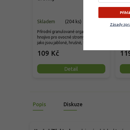
Přihl
Skladem
(
204 ks
)
Skla
Zásady zpra
Přírodní granulované organické
Zásob
hnojivo pro ovocné stromy a keře,
strom
jako jsou jabloně, hrušně, třešně či...
výživu
109 Kč
11
Detail
Popis
Diskuze