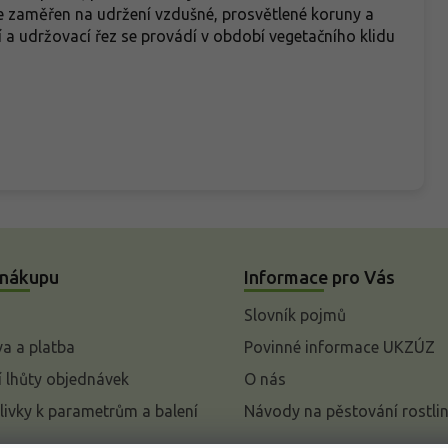
je zaměřen na udržení vzdušné, prosvětlené koruny a
í a udržovací řez se provádí v období vegetačního klidu
 nákupu
Informace pro Vás
Slovník pojmů
a a platba
Povinné informace UKZÚZ
 lhůty objednávek
O nás
livky k parametrům a balení
Návody na pěstování rostli