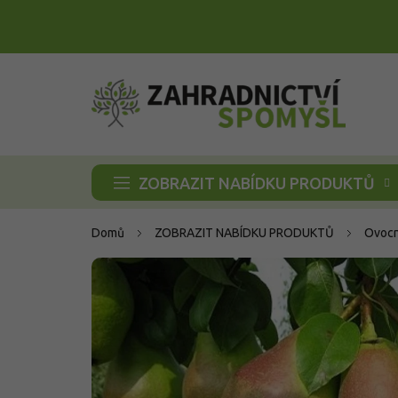
Přejít
na
obsah
ZOBRAZIT NABÍDKU PRODUKTŮ
Domů
ZOBRAZIT NABÍDKU PRODUKTŮ
Ovocn