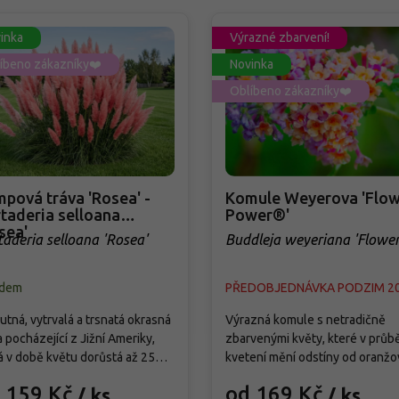
inka
Výrazné zbarvení!
íbeno zákazníky❤️
Novinka
Oblíbeno zákazníky❤️
pová tráva 'Rosea' -
Komule Weyerova 'Flow
taderia selloana
Power®'
sea'
taderia selloana 'Rosea'
Buddleja weyeriana 'Flowe
Power®'
adem
PŘEDOBJEDNÁVKA PODZIM 2
tná, vytrvalá a trsnatá okrasná
Výrazná komule s netradičně
a pocházející z Jižní Ameriky,
zbarvenými květy, které v průb
á v době květu dorůstá až 250
kvetení mění odstíny od oranžo
Od září vytváří bohatá,
přes růžovou až po fialovou. Kv
 159 Kč
od 169 Kč
/ ks
/ ks
holatá květenství světle
od července do září a pravideln