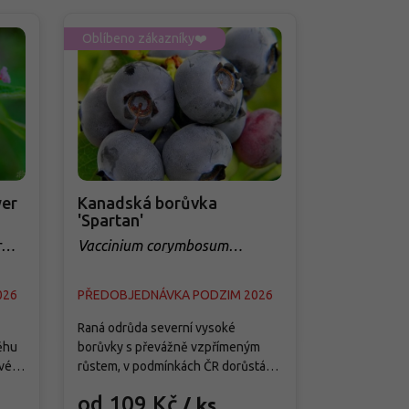
Oblíbeno zákazníky❤️
Oblíbeno zá
er
Kanadská borůvka
Třešeň 'Q
'Spartan'
sloupovit
r
Vaccinium corymbosum
Prunus avi
'Spartan'
026
PŘEDOBJEDNÁVKA PODZIM 2026
PŘEDOBJED
Raná odrůda severní vysoké
Tato moderní
ěhu
borůvky s převážně vzpřímeným
je splněným 
vé
růstem, v podmínkách ČR dorůstá
menších zahra
ete
asi 1,5–1,8 m výšky a 1–1,3 m šířky a
předností je j
od 109 Kč
od 299
/ ks
ě
vytváří středně hustý keř s pevnými
samosprašnos