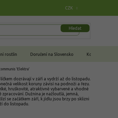
CZK
Hledat
í rostlin
Doručení na Slovensko
Kontakt
communis 'Elektra'
líčkem dozrávají v září a vydrží až do listopadu.
nečná velikost koruny závisí na podnoži a řezu.
elké, hruškovité, atraktivně vybarvené a vhodné
 zpracování. Dužnina je nažloutlá, jemná,
ízí se začátkem září, k jídlu jsou brzy po sklizni
í do listopadu.