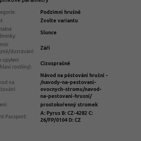
egorie
:
Podzimní hrušně
N
:
Zvolte variantu
telné
Slunce
dmínky
:
rmín
Září
izně/dozrávání
:
 opylení
Cizosprašné
hlaví rostliny)
:
Návod na pěstování hrušní -
vod na
/navody-na-pestovani-
tování
:
ovocnych-stromu/navod-
na-pestovani-hrusni/
ení
:
prostokořenný stromek
A: Pyrus B: CZ-4282 C:
nt Passport
:
26/FP/0104 D: CZ