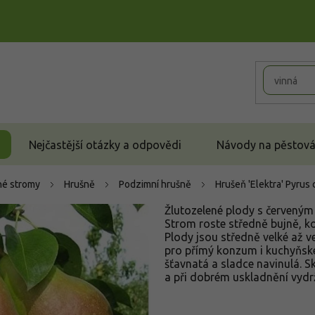
Nejčastější otázky a odpovědi
Návody na pěstován
é stromy
Hrušně
Podzimní hrušně
Hrušeň 'Elektra'
Pyrus 
Žlutozelené plody s červeným 
Strom roste středně bujně, ko
Plody jsou středně velké až v
pro přímý konzum i kuchyňské
šťavnatá a sladce navinulá. Skl
a při dobrém uskladnění vydrž