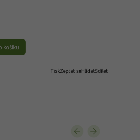
o košíku
Tisk
Zeptat se
Hlídat
Sdílet