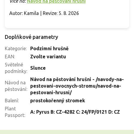
Více na:
Návod na pěstování hrušní
Autor: Kamila | Revize: 5. 8. 2026
Doplňkové parametry
Kategorie
:
Podzimní hrušně
EAN
:
Zvolte variantu
Světelné
Slunce
podmínky
:
Návod na pěstování hrušní - /navody-na-
Návod na
pestovani-ovocnych-stromu/navod-na-
pěstování
:
pestovani-hrusni/
Balení
:
prostokořenný stromek
Plant
A: Pyrus B: CZ-4282 C: 24/FP/0121 D: CZ
Passport
:
Z