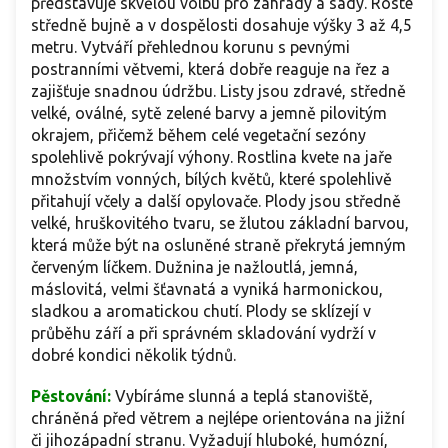
představuje skvělou volbu pro zahrady a sady. Roste
středně bujně a v dospělosti dosahuje výšky 3 až 4,5
metru. Vytváří přehlednou korunu s pevnými
postranními větvemi, která dobře reaguje na řez a
zajišťuje snadnou údržbu. Listy jsou zdravé, středně
velké, oválné, sytě zelené barvy a jemně pilovitým
okrajem, přičemž během celé vegetační sezóny
spolehlivě pokrývají výhony. Rostlina kvete na jaře
množstvím vonných, bílých květů, které spolehlivě
přitahují včely a další opylovače. Plody jsou středně
velké, hruškovitého tvaru, se žlutou základní barvou,
která může být na osluněné straně překrytá jemným
červeným líčkem. Dužnina je nažloutlá, jemná,
máslovitá, velmi šťavnatá a vyniká harmonickou,
sladkou a aromatickou chutí. Plody se sklízejí v
průběhu září a při správném skladování vydrží v
dobré kondici několik týdnů.
Pěstování:
Vybíráme slunná a teplá stanoviště,
chráněná před větrem a nejlépe orientována na jižní
či jihozápadní stranu. Vyžadují hluboké, humózní,