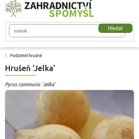
Přejít
na
obsah
Hledat
Podzimní hrušně
Hrušeň 'Jelka'
Pyrus communis 'Jelka'