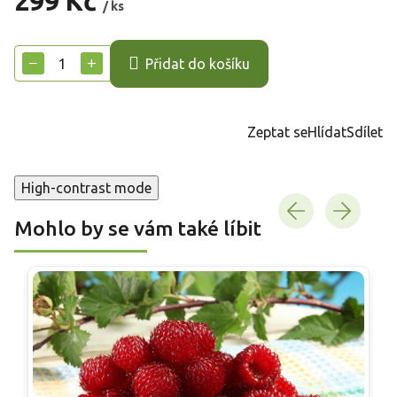
299 Kč
/ ks
Měrná
cena:
−
+
Přidat do košíku
Zeptat se
Hlídat
Sdílet
High-contrast mode
Mohlo by se vám také líbit