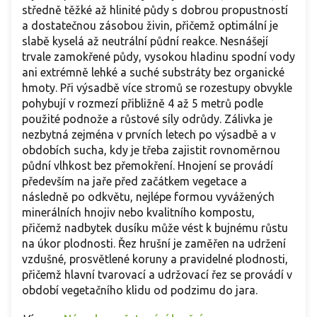
středně těžké až hlinité půdy s dobrou propustností
a dostatečnou zásobou živin, přičemž optimální je
slabě kyselá až neutrální půdní reakce. Nesnášejí
trvale zamokřené půdy, vysokou hladinu spodní vody
ani extrémně lehké a suché substráty bez organické
hmoty. Při výsadbě více stromů se rozestupy obvykle
pohybují v rozmezí přibližně 4 až 5 metrů podle
použité podnože a růstové síly odrůdy. Zálivka je
nezbytná zejména v prvních letech po výsadbě a v
obdobích sucha, kdy je třeba zajistit rovnoměrnou
půdní vlhkost bez přemokření. Hnojení se provádí
především na jaře před začátkem vegetace a
následně po odkvětu, nejlépe formou vyvážených
minerálních hnojiv nebo kvalitního kompostu,
přičemž nadbytek dusíku může vést k bujnému růstu
na úkor plodnosti. Řez hrušní je zaměřen na udržení
vzdušné, prosvětlené koruny a pravidelné plodnosti,
přičemž hlavní tvarovací a udržovací řez se provádí v
období vegetačního klidu od podzimu do jara.