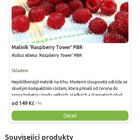
Maliník 'Raspberry Tower' PBR
P
'
Rubus idaeus 'Raspberry Tower' PBR
C
Skladem
S
Nejoblíbenější maliník na trhu. Moderní sloupovitá odrůda se
M
skvělým kompaktním růstem, která přináší od června do
A
srpna bohatou úrodu velkých, sladkých a šťavnatých plodů.
v
Pevné vzpřímené výhony tvoří elegantní habitus bez
j
od 149 Kč
o
/ ks
nutnosti opory, ideální pro nádoby, balkony i malé zahrady.
n
Mrazuvzdornost do −25 °C a spolehlivá vitalita z něj dělají
V
Detail
skvělou volbu pro každého pěstitele.
Související produkty