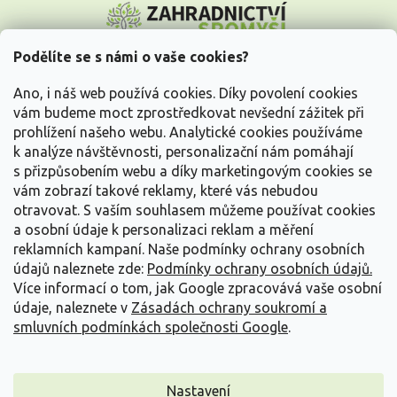
á
p
a
Podělíte se s námi o vaše cookies?
t
Vše o nákupu
í
Ano, i náš web používá cookies. Díky povolení cookies
vám budeme moct zprostředkovat nevšední zážitek při
prohlížení našeho webu. Analytické cookies používáme
Informace pro Vás
k analýze návštěvnosti, personalizační nám pomáhají
s přizpůsobením webu a díky marketingovým cookies se
Kontakujte nás
vám zobrazí takové reklamy, které vás nebudou
otravovat.
S vaším souhlasem můžeme používat cookies
a osobní údaje k personalizaci reklam a měření
reklamních kampaní. Naše podmínky ochrany osobních
údajů naleznete zde:
Podmínky ochrany osobních údajů.
Více informací o tom, jak Google zpracovává vaše osobní
údaje, naleznete v
Zásadách ochrany soukromí a
smluvních podmínkách společnosti Google
.
Vytvořil Shoptet
Nastavení