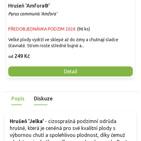
Hrušeň 'Amfora®'
Pyrus communis 'Amfora'
PŘEDOBJEDNÁVKA PODZIM 2026
(
96 ks
)
Velké plody vydrží ve sklepě až do zimy a chutnají sladce
šťavnatě. Strom roste středně bujně a...
249 Kč
od
Detail
Popis
Diskuze
Hrušeň 'Jelka'
- cizosprašná podzimní odrůda
hrušně, která je ceněná pro své kvalitní plody s
výbornou chutí a spolehlivou plodnost, díky čemuž