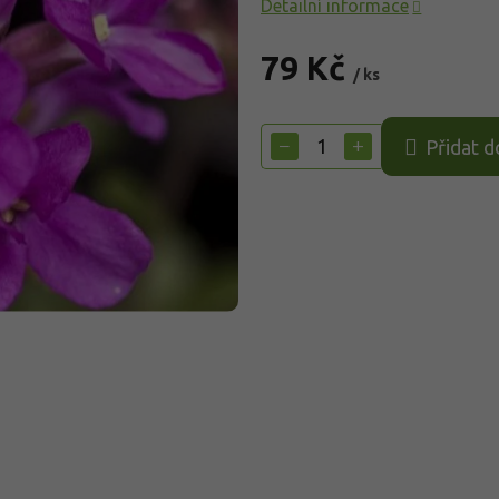
Detailní informace
79 Kč
/ ks
Měrná
cena:
−
+
Přidat d