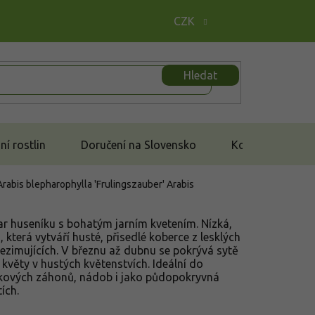
CZK
Hledat
í rostlin
Doručení na Slovensko
Kontakt
 Arabis blepharophylla 'Frulingszauber'
Arabis
ar huseníku s bohatým jarním kvetením. Nízká,
která vytváří husté, přisedlé koberce z lesklých
řezimujících. V březnu až dubnu se pokrývá sytě
květy v hustých květenstvích. Ideální do
ěrkových záhonů, nádob i jako půdopokryvná
ích.