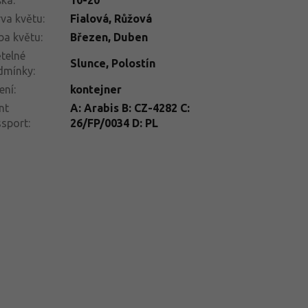
va květu
:
Fialová
,
Růžová
ba květu
:
Březen
,
Duben
telné
Slunce
,
Polostín
dmínky
:
ení
:
kontejner
nt
A: Arabis B: CZ-4282 C:
ssport
:
26/FP/0034 D: PL