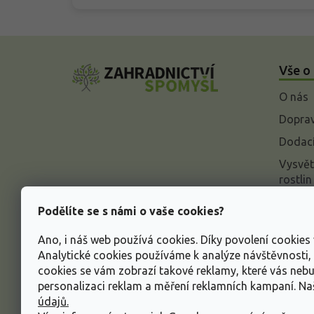
Z
á
Vše o
p
a
O nás
t
í
Doprav
Dodací
Vysvět
rostlin
Odstou
Podělíte se s námi o vaše cookies?
Rekla
Ano, i náš web používá cookies. Díky povolení cookie
Inform
Analytické cookies používáme k analýze návštěvnosti
údajů
cookies se vám zobrazí takové reklamy, které vás neb
Obcho
personalizaci reklam a měření reklamních kampaní. N
údajů.