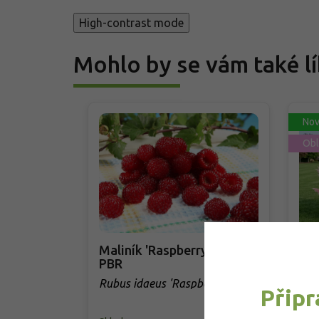
High-contrast mode
Mohlo by se vám také lí
Nov
Obl
Maliník 'Raspberry Tower'
Pam
PBR
Cor
'Ro
Rubus idaeus 'Raspberry
Cor
Připr
Tower' PBR