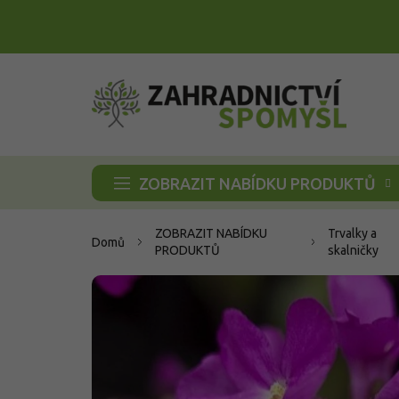
Přejít
na
obsah
ZOBRAZIT NABÍDKU PRODUKTŮ
ZOBRAZIT NABÍDKU
Trvalky a
Domů
PRODUKTŮ
skalničky