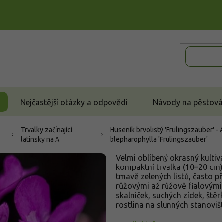
Nejčastější otázky a odpovědi
Návody na pěstován
Trvalky začínající
Huseník brvolistý 'Frulingszauber' -
latinsky na A
blepharophylla 'Frulingszauber'
Velmi oblíbený okrasný kultiv
kompaktní trvalka (10–20 cm), 
tmavě zelených listů, často p
růžovými až růžově fialovými 
skalniček, suchých zídek, št
rostlina na slunných stanovišt