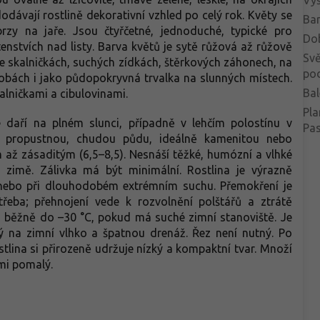
dodávají rostlině dekorativní vzhled po celý rok. Květy se
Bar
rzy na jaře. Jsou čtyřčetné, jednoduché, typické pro
Do
tenstvích nad listy. Barva květů je sytě růžová až růžově
Svě
ve skalničkách, suchých zídkách, štěrkových záhonech, na
po
dobách i jako půdopokryvná trvalka na slunných místech.
Bal
alničkami a cibulovinami.
Pla
e daří na plném slunci, případně v lehčím polostínu v
Pa
ře propustnou, chudou půdu, ideálně kamenitou nebo
m až zásaditým (6,5–8,5). Nesnáší těžké, humózní a vlhké
 zimě. Zálivka má být minimální. Rostlina je výrazně
nebo při dlouhodobém extrémním suchu. Přemokření je
otřeba; přehnojení vede k rozvolnění polštářů a ztrátě
 běžně do –30 °C, pokud má suché zimní stanoviště. Je
ý na zimní vlhko a špatnou drenáž. Řez není nutný. Po
stlina si přirozeně udržuje nízký a kompaktní tvar. Množí
lmi pomalý.