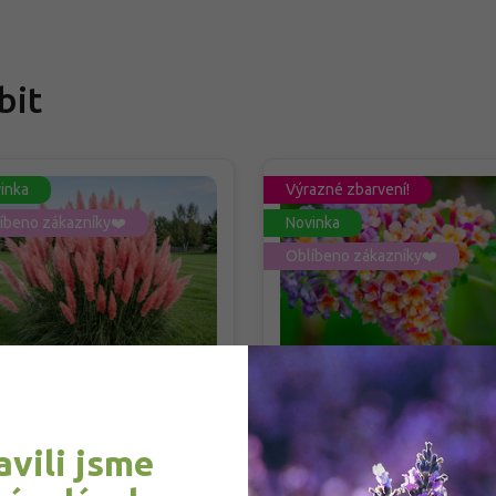
bit
inka
Výrazné zbarvení!
íbeno zákazníky❤️
Novinka
Oblíbeno zákazníky❤️
pová tráva 'Rosea' -
Komule Weyerova 'Flow
taderia selloana
Power®'
sea'
taderia selloana 'Rosea'
Buddleja weyeriana 'Flowe
avili jsme
Power®'