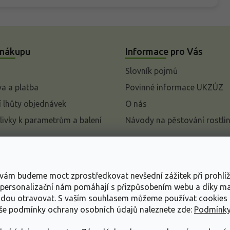
 nákupu
Informace pro Vás
Slovník pojmů
a a platba
Povinné informace UKZÚZ
 lhůty objednávek
O nás
livky k parametrům a balení
Návody na pěstování rostli
pení od kupní smlouvy
mace
s vám budeme moct zprostředkovat nevšední zážitek při prohlí
ace o ochraně osobních
, personalizační nám pomáhají s přizpůsobením webu a díky 
udou otravovat.
S vaším souhlasem můžeme používat cookies 
dní podmínky
aše podmínky ochrany osobních údajů naleznete zde:
Podmínky