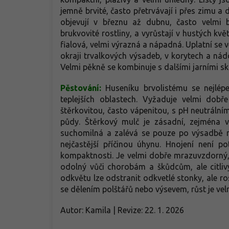
jemně brvité, často přetrvávají i přes zimu a 
objevují v březnu až dubnu, často velmi b
brukvovité rostliny, a vyrůstají v hustých kvě
fialová, velmi výrazná a nápadná. Uplatní se 
okraji trvalkových výsadeb, v korytech a ná
Velmi pěkně se kombinuje s dalšími jarními sk
Pěstování:
Huseníku brvolistému se nejlép
teplejších oblastech. Vyžaduje velmi dob
štěrkovitou, často vápenitou, s pH neutrální
půdy. Štěrkový mulč je zásadní, zejména v
suchomilná a zalévá se pouze po výsadbě 
nejčastější příčinou úhynu. Hnojení není p
kompaktnosti. Je velmi dobře mrazuvzdorný,
odolný vůči chorobám a škůdcům, ale citliv
odkvětu lze odstranit odkvetlé stonky, ale ro
se dělením polštářů nebo výsevem, růst je ve
Autor: Kamila | Revize: 22. 1. 2026