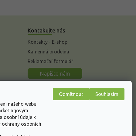
Kontakujte nás
Kontakty - E-shop
Kamenná prodejna
Reklamační formulář
n
Napište nám
Odmítnout
Souhlasím
žení našeho webu.
marketingovým
a osobní údaje k
 ochrany osobních