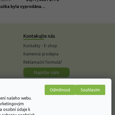
ložka byla vyprodána…
Kontakujte nás
Kontakty - E-shop
Kamenná prodejna
Reklamační formulář
n
Napište nám
Odmítnout
Souhlasím
žení našeho webu.
marketingovým
a osobní údaje k