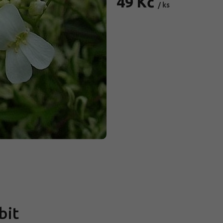
49 Kč
/ ks
Měrná
cena:
bit