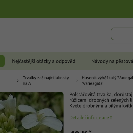
Nejčastější otázky a odpovědi
Návody na pěstován
Trvalky začínající latinsky
Huseník výběžkatý 'Variegat
na A
'Varieagata'
Polštářovitá trvalka, dorůstaj
růžicemi drobných zelených li
Kvete drobnými a bílými kvítk
Detailní informace