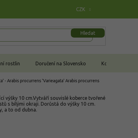
CZK
Hledat
í rostlin
Doručení na Slovensko
Kontakt
a' - Arabis procurrens 'Varieagata'
Arabis procurrens
ící výšky 10 cm.Vytváří souvislé koberce tvořené
stů s bílými okraji. Dorůstá do výšky 10 cm.
y, a to od dubna.