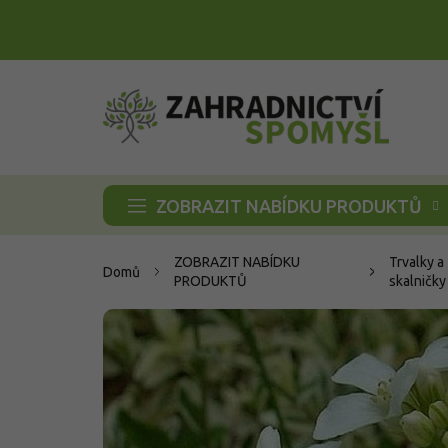
Přejít
na
obsah
ZOBRAZIT NABÍDKU PRODUKTŮ
ZOBRAZIT NABÍDKU
Trvalky a
Domů
PRODUKTŮ
skalničky