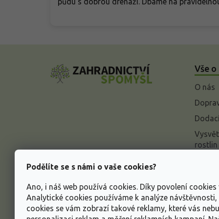
půdu s dobrou drenáží. Dbáme na pravidelnou
Z
á
Vše o
p
a
O nás
t
í
Doprav
Dodací
Vysvět
rostlin
Odstou
Podělíte se s námi o vaše cookies?
Rekla
Ano, i náš web používá cookies. Díky povolení cookie
Inform
Analytické cookies používáme k analýze návštěvnosti
údajů
cookies se vám zobrazí takové reklamy, které vás neb
Obcho