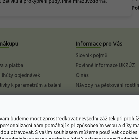
 zálivku a prokypření půdy. Plně mrazuvzdorná.
Po
 nákupu
Informace pro Vás
Slovník pojmů
a a platba
Povinné informace UKZÚZ
 lhůty objednávek
O nás
livky k parametrům a balení
Návody na pěstování rostli
pení od kupní smlouvy
mace
s vám budeme moct zprostředkovat nevšední zážitek při prohlí
ace o ochraně osobních
, personalizační nám pomáhají s přizpůsobením webu a díky 
udou otravovat.
S vaším souhlasem můžeme používat cookies 
dní podmínky