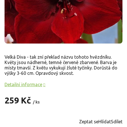
Velká Diva - tak zní překlad názvu tohoto hvězdníku.
Květy jsou nádherné, temně červeně zbarvené. Barva je
místy tmavší. Z květu vykukují žluté tyčinky. Dorůstá do
výšky 3-60 cm. Opravdový skvost.
Detailní informace
259 Kč
/ ks
Měrná
cena:
Zeptat se
Hlídat
Sdílet