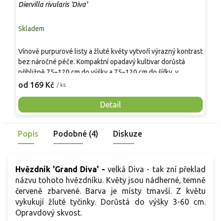
Diervilla rivularis 'Diva'
C
Skladem
P
V
Vínově purpurové listy a žluté květy vytvoří výrazný kontrast
t
bez náročné péče. Kompaktní opadavý kultivar dorůstá
1
přibližně 75–120 cm do výšky a 75–120 cm do šířky, v
p
1
teplejších a živnějších půdách může být bujnější. Tvoří hustý,
od 169 Kč
/ ks
f
zaoblený až mírně rozložitý keř. Listy raší vínově purpurově,
s
během léta tmavnou do zelenopurpurových tónů a na
Detail
d
podzim se zbarvují červeně. Od června do září nese žluté
t
trubkovité květy, které lákají opylovače. Hodí se do svahů,
m
Popis
Podobné (4)
Diskuze
skupin, lemů i nádob.
Hvězdník 'Grand Diva' -
velká Diva - tak zní překlad
názvu tohoto hvězdníku. Květy jsou nádherné, temně
červeně zbarvené. Barva je místy tmavší. Z květu
vykukují žluté tyčinky. Dorůstá do výšky 3-60 cm.
Opravdový skvost.