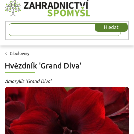
Přejít
na
obsah
Hledat
Cibuloviny
Hvězdník 'Grand Diva'
Amaryllis 'Grand Diva'