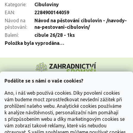
Kategorie
:
Cibuloviny
EAN
:
2284900144059
Návod na
Návod na pěstování cibulovin - /navody-
pěstování
:
na-pestovani-cibulovin/
Balení
:
cibule 26/28 - 1ks
Položka byla vyprodána…
Z
á
p
a
Podělíte se s námi o vaše cookies?
t
Vše o nákupu
í
Ano, i náš web používá cookies. Díky povolení cookies
vám budeme moct zprostředkovat nevšední zážitek při
prohlížení našeho webu. Analytické cookies používáme
Informace pro Vás
k analýze návštěvnosti, personalizační nám pomáhají
s přizpůsobením webu a díky marketingovým cookies se
Kontakujte nás
vám zobrazí takové reklamy, které vás nebudou
otravovat.
S vaším souhlasem můžeme používat cookies