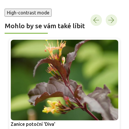
High-contrast mode
Mohlo by se vám také líbit
Zanice potoční 'Diva'
K