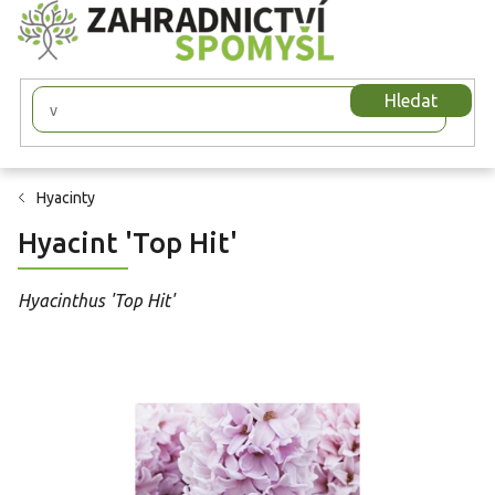
Přejít
na
obsah
Hledat
Hyacinty
Hyacint 'Top Hit'
Hyacinthus 'Top Hit'