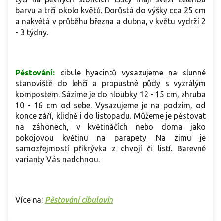
barvu a trčí okolo květů. Dorůstá do výšky cca 25 cm
a nakvétá v průběhu března a dubna, v květu vydrží 2
- 3 týdny.
Pěstování:
cibule hyacintů vysazujeme na slunné
stanoviště do lehčí a propustné půdy s vyzrálým
kompostem. Sázíme je do hloubky 12 - 15 cm, zhruba
10 - 16 cm od sebe. Vysazujeme je na podzim, od
konce září, klidně i do listopadu. Můžeme je pěstovat
na záhonech, v květináčích nebo doma jako
pokojovou květinu na parapety. Na zimu je
samozřejmostí přikrývka z chvojí či listí. Barevné
varianty Vás nadchnou.
Více na:
Pěstování cibulovin