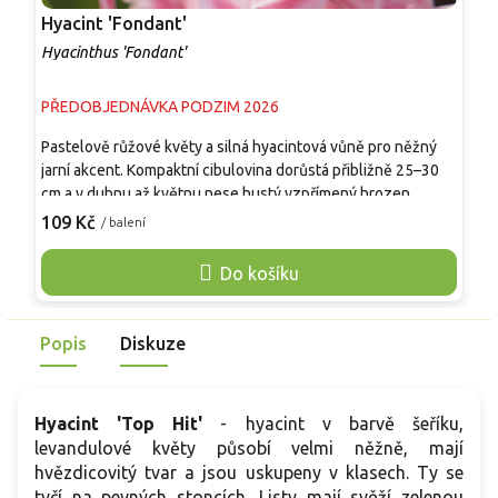
Hyacint 'Fondant'
H
Hyacinthus 'Fondant'
H
PŘEDOBJEDNÁVKA PODZIM 2026
P
Pastelově růžové květy a silná hyacintová vůně pro něžný
V
jarní akcent. Kompaktní cibulovina dorůstá přibližně 25–30
h
cm a v dubnu až květnu nese hustý vzpřímený hrozen
c
hvězdicovitých květů. Barva se pohybuje od jemně růžové
h
109 Kč
1
/ balení
po sytější růžový střed se světlejšími okraji okvětních lístků.
s
Vynikne v jarních záhonech, nádobách, miskách i jako
k
Do košíku
kontrast k bílým narcisům, modřencům, fialovým hyacintům a
m
světlým tulipánům. Květy se hodí také k řezu a k rychlení v
v
interiéru.
m
Popis
Diskuze
Hyacint 'Top Hit'
- hyacint v barvě šeříku,
levandulové květy působí velmi něžně, mají
hvězdicovitý tvar a jsou uskupeny v klasech. Ty se
tyčí na pevných stoncích. Listy mají svěží zelenou