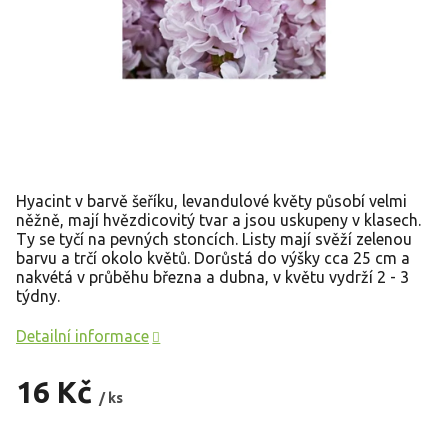
Hyacint v barvě šeříku, levandulové květy působí velmi
něžně, mají hvězdicovitý tvar a jsou uskupeny v klasech.
Ty se tyčí na pevných stoncích. Listy mají svěží zelenou
barvu a trčí okolo květů. Dorůstá do výšky cca 25 cm a
nakvétá v průběhu března a dubna, v květu vydrží 2 - 3
týdny.
Detailní informace
16 Kč
/ ks
Měrná