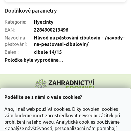
Doplňkové parametry
Kategorie
:
Hyacinty
EAN
:
2284900213496
Návod na
Návod na pěstování cibulovin - /navody-
pěstování
:
na-pestovani-cibulovin/
Balení
:
cibule 14/15
Položka byla vyprodána…
Z
á
p
a
Podělíte se s námi o vaše cookies?
t
Vše o nákupu
í
Ano, i náš web používá cookies. Díky povolení cookies
vám budeme moct zprostředkovat nevšední zážitek při
prohlížení našeho webu. Analytické cookies používáme
Informace pro Vás
k analýze návštěvnosti, personalizační nám pomáhají