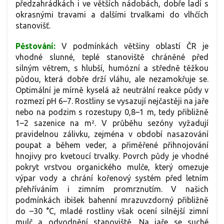
předzahrádkách i ve větších nádobách, dobře ladí s
okrasnými travami a dalšími trvalkami do vlhčích
stanovišť.
Pěstování:
V podmínkách většiny oblastí ČR je
vhodné slunné, teplé stanoviště chráněné před
silným větrem, s hlubší, humózní a středně těžkou
půdou, která dobře drží vláhu, ale nezamokřuje se.
Optimální je mírně kyselá až neutrální reakce půdy v
rozmezí pH 6–7. Rostliny se vysazují nejčastěji na jaře
nebo na podzim s rozestupy 0,8–1 m, tedy přibližně
1–2 sazenice na m². V průběhu sezóny vyžadují
pravidelnou zálivku, zejména v období nasazování
poupat a během veder, a přiměřené přihnojování
hnojivy pro kvetoucí trvalky. Povrch půdy je vhodné
pokryt vrstvou organického mulče, který omezuje
výpar vody a chrání kořenový systém před letním
přehříváním i zimním promrznutím. V našich
podmínkách ibišek bahenní mrazuvzdorný přibližně
do –30 °C, mladé rostliny však ocení silnější zimní
mulč a odvodnění stanoviště. Na jaře se suché