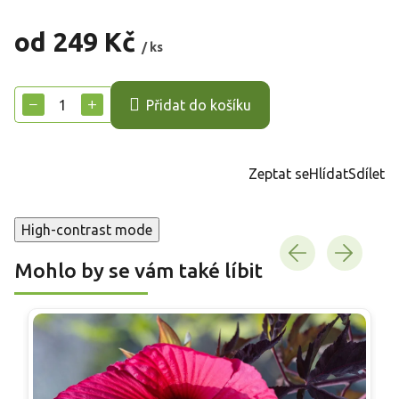
od
249 Kč
/ ks
Měrná
cena:
−
+
Přidat do košíku
Zeptat se
Hlídat
Sdílet
High-contrast mode
Mohlo by se vám také líbit