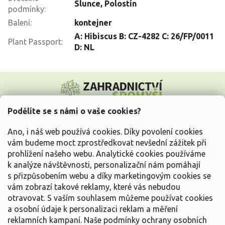
Slunce
,
Polostín
podmínky
:
Balení
:
kontejner
A: Hibiscus B: CZ-4282 C: 26/FP/0011
Plant Passport
:
D: NL
Z
á
p
a
Podělíte se s námi o vaše cookies?
t
Vše o nákupu
í
Ano, i náš web používá cookies. Díky povolení cookies
vám budeme moct zprostředkovat nevšední zážitek při
prohlížení našeho webu. Analytické cookies používáme
Informace pro Vás
k analýze návštěvnosti, personalizační nám pomáhají
s přizpůsobením webu a díky marketingovým cookies se
Kontakujte nás
vám zobrazí takové reklamy, které vás nebudou
otravovat.
S vaším souhlasem můžeme používat cookies
a osobní údaje k personalizaci reklam a měření
reklamních kampaní. Naše podmínky ochrany osobních