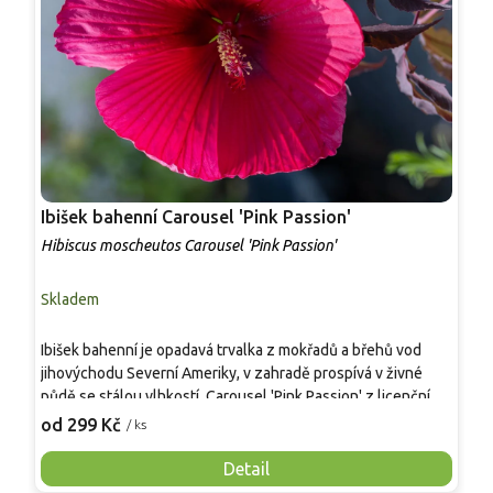
Ibišek bahenní Carousel 'Pink Passion'
I
Hibiscus moscheutos Carousel 'Pink Passion'
H
Skladem
S
O
Ibišek bahenní je opadavá trvalka z mokřadů a břehů vod
b
jihovýchodu Severní Ameriky, v zahradě prospívá v živné
v
půdě se stálou vlhkostí. Carousel 'Pink Passion' z licenční
l
2
série vyšlechtěné Alainem Tanem tvoří vzpřímené, větvené
od 299 Kč
/ ks
t
trsy 1,0–1,2 m × 0,8–1,2 m a na zimu zatahuje. Tmavě
p
purpurové, hluboce laločnaté listy zvýrazňují květy 15–18
Detail
k
cm, růžovočervené s tmavším okem, kvetoucí červenec–září.