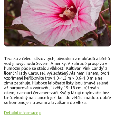
Trvalka z čeledi slézovitých, původem z mokřadů a břehů
vod jihovýchodu Severní Ameriky. V zahradě prospívá v
humózní půdě se stálou vlhkostí. Kultivar 'Pink Candy' z
licenční řady Carousel, vyšlechtěný Alainem Tanem, tvoří
vzpřímené keříčkovité trsy 1,0–1,2 m × 0,6–1,0 m a na
zimu zatahuje. Hluboce laločnaté listy jsou tmavě zelené
až purpurové a zvýrazňují květy 15–18 cm, růžové s
okem, kvetoucí červenec–září. Květy lákají opylovače, bez
trnů, vhodný na slunce k jezírku i do větších nádob, dobře
se kombinuje s travami a trvalkami do vlhka.
Detailní informace