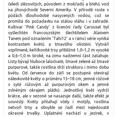
čeledi slézovitých, původem z mokřadů a břehů vod
na jihovýchodě Severní Ameriky. V přírodě roste v
půdách dlouhodobě nasycených vodou, což se
promítá do požadavku na stálou vláhu i v zahradě.
Kultivar 'Pink Candy' z licenční řady Carousel byl
vyšlechtěn francouzským šlechtitelem Alainem
Tanem pod označením 'Tahi12' a v rámci série vyniká
kontrastem květů a tmavšího olistění. Vytváří
vzpřímené, keříčkovité trsy přibližně 1,0–1,2 m vysoké
a 0,6–1,0 m široké, na zimu nadzemní část zatahuje.
Listy bývají hluboce laločnaté, tmavě zelené až tmavě
purpurové, takže rostlina drží strukturu i mimo dobu
květu. Od července do září se postupně otevírají
nálevkovité květy o průměru 15–18 cm, jemně růžové
s sytě růžovým až purpurovým okem a jemně
zvlněným okrajem plátků. Jednotlivý květ vydrží
krátce, ale v sezoně se nasazuje další, takže efekt je
souvislý. Květy přitahují včely i motýly, rostlina
netvoří trny a obvykle se řadí mezi nejedovaté
okrasné trvalky. Uplatnění nachází u jezírek, v