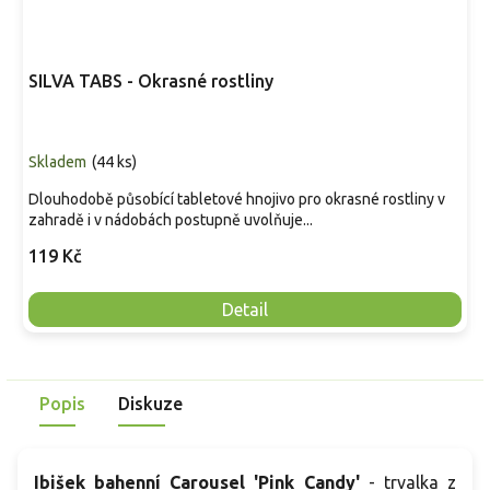
SILVA TABS - Okrasné rostliny
Skladem
(
44 ks
)
Dlouhodobě působící tabletové hnojivo pro okrasné rostliny v
zahradě i v nádobách postupně uvolňuje...
119 Kč
Detail
Popis
Diskuze
Ibišek bahenní Carousel 'Pink Candy'
- trvalka z