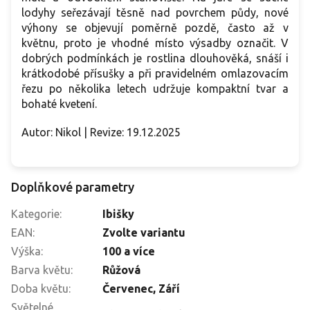
lodyhy seřezávají těsně nad povrchem půdy, nové
výhony se objevují poměrně pozdě, často až v
květnu, proto je vhodné místo výsadby označit. V
dobrých podmínkách je rostlina dlouhověká, snáší i
krátkodobé přísušky a při pravidelném omlazovacím
řezu po několika letech udržuje kompaktní tvar a
bohaté kvetení.
Autor: Nikol | Revize: 19.12.2025
Doplňkové parametry
Kategorie
:
Ibišky
EAN
:
Zvolte variantu
Výška
:
100 a více
Barva květu
:
Růžová
Doba květu
:
Červenec
,
Září
Světelné