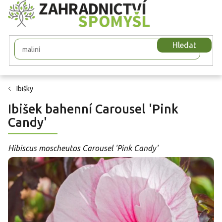
Přejít
na
obsah
Hledat
Ibišky
Ibišek bahenní Carousel 'Pink
Candy'
Hibiscus moscheutos Carousel 'Pink Candy'