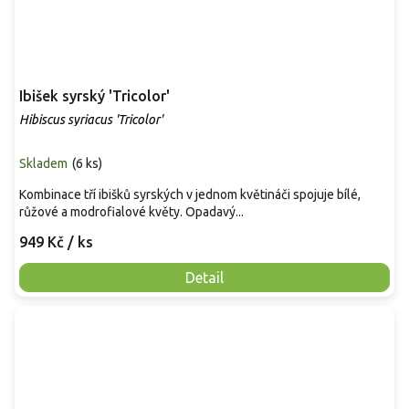
Ibišek syrský 'Tricolor'
Hibiscus syriacus 'Tricolor'
Skladem
(
6 ks
)
Kombinace tří ibišků syrských v jednom květináči spojuje bílé,
růžové a modrofialové květy. Opadavý...
949 Kč
/ ks
Detail