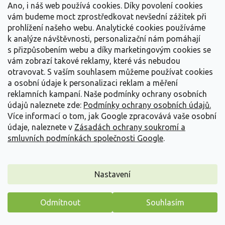
Novinka
Ano, i náš web používá cookies. Díky povolení cookies
vám budeme moct zprostředkovat nevšední zážitek při
prohlížení našeho webu. Analytické cookies používáme
k analýze návštěvnosti, personalizační nám pomáhají
s přizpůsobením webu a díky marketingovým cookies se
vám zobrazí takové reklamy, které vás nebudou
otravovat.
S vaším souhlasem můžeme používat cookies
a osobní údaje k personalizaci reklam a měření
reklamních kampaní. Naše podmínky ochrany osobních
údajů naleznete zde:
Podmínky ochrany osobních údajů.
Více informací o tom, jak Google zpracovává vaše osobní
údaje, naleznete v
Zásadách ochrany soukromí a
smluvních podmínkách společnosti Google
.
Ibišek syrský 'Hamabo'
Hibiscus syriacus 'Hamabo'
Nastavení
Skladem
(
7 ks
)
Odmítnout
Souhlasím
Velmi oblíbený kultivar nenáročného ibišku, který Vás okouzlí
Máme pro vás malý dárek
svým zajímavým květem. Kultivar 'Hamabo'...