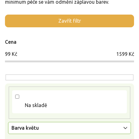
minimum péče se vám odmění záplavou barev.
V
Zavřít filtr
ý
p
i
Cena
s
p
99
Kč
1599
Kč
r
o
d
u
k
t
ů
Na skladě
Barva květu