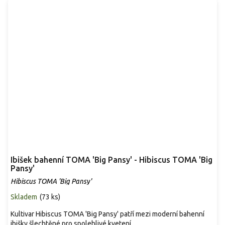
Ibišek bahenní TOMA 'Big Pansy' - Hibiscus TOMA 'Big
Pansy'
Hibiscus TOMA 'Big Pansy'
Skladem
(
73 ks
)
Kultivar Hibiscus TOMA 'Big Pansy' patří mezi moderní bahenní
ibišky šlechtěné pro spolehlivé kvetení...