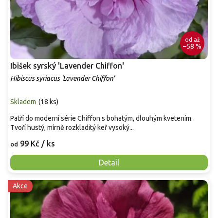
od
až
–58 %
Ibišek syrský 'Lavender Chiffon'
Hibiscus syriacus 'Lavender Chiffon'
Skladem
(
18 ks
)
Patří do moderní série Chiffon s bohatým, dlouhým kvetením.
Tvoří hustý, mírně rozkladitý keř vysoký...
99 Kč
/ ks
od
Detail
Akce