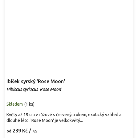
Ibišek syrský 'Rose Moon'
Hibiscus syriacus 'Rose Moon'
Skladem
(
1 ks
)
Květy až 19 cm v růžové s červeným okem, exotický vzhled a
dlouhé léto. 'Rose Moon' je velkokvětý...
239 Kč
/ ks
od