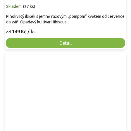
Skladem
(
27 ks
)
Plnokvětý ibišek s jemně růžovým „pompom“ květem od července
do září. Opadavý kultivar Hibiscus...
149 Kč
/ ks
od
Detail