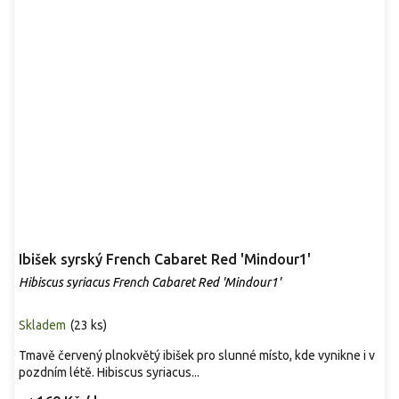
Ibišek syrský French Cabaret Red 'Mindour1'
Hibiscus syriacus French Cabaret Red 'Mindour1'
Skladem
(
23 ks
)
Tmavě červený plnokvětý ibišek pro slunné místo, kde vynikne i v
pozdním létě. Hibiscus syriacus...