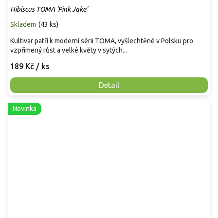
Hibiscus TOMA 'Pink Jake'
Skladem
(
43 ks
)
Kultivar patří k moderní sérii TOMA, vyšlechtěné v Polsku pro
vzpřímený růst a velké květy v sytých...
189 Kč
/ ks
Detail
Novinka