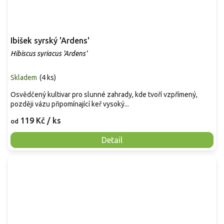
Ibišek syrský 'Ardens'
Hibiscus syriacus 'Ardens'
Skladem
(
4 ks
)
Osvědčený kultivar pro slunné zahrady, kde tvoří vzpřímený,
později vázu připomínající keř vysoký...
119 Kč
/ ks
od
Detail