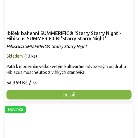
Ibišek bahenní SUMMERIFIC® 'Starry Starry Night'-
Hibiscus SUMMERIFIC® 'Starry Starry Night'
HibiscusSUMMERIFIC® 'Starry Starry Night'
Skladem
(
13 ks
)
Patří k moderním velkokvětým kultivarům odvozeným od druhu
Hibiscus moscheutos z vlhkých stanovišť...
359 Kč
/ ks
od
Detail
Novinka