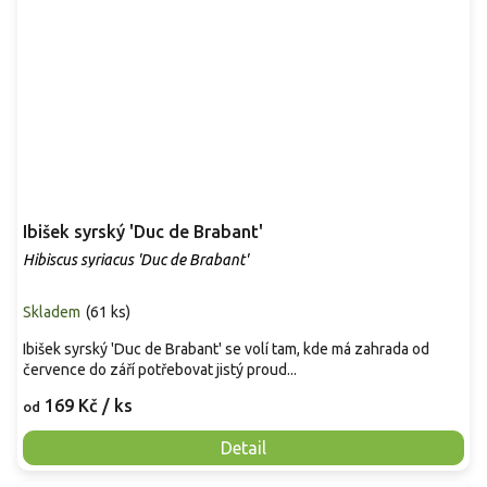
Ibišek syrský 'Duc de Brabant'
Hibiscus syriacus 'Duc de Brabant'
Skladem
(
61 ks
)
Ibišek syrský 'Duc de Brabant' se volí tam, kde má zahrada od
července do září potřebovat jistý proud...
169 Kč
/ ks
od
Detail