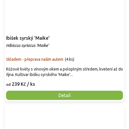
Ibišek syrský 'Maike'
Hibiscus syriacus 'Maike'
Skladem - přeprava naším autem
(
4 ks
)
Růžové květy s vínovým okem a poloplným středem, kvetení až do
října. Kultivar ibišku syrského 'Maike'...
239 Kč
/ ks
od
Detail