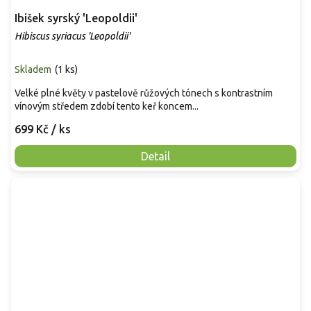
Ibišek syrský 'Leopoldii'
Hibiscus syriacus 'Leopoldii'
Skladem
(
1 ks
)
Velké plné květy v pastelově růžových tónech s kontrastním
vínovým středem zdobí tento keř koncem...
699 Kč
/ ks
Detail