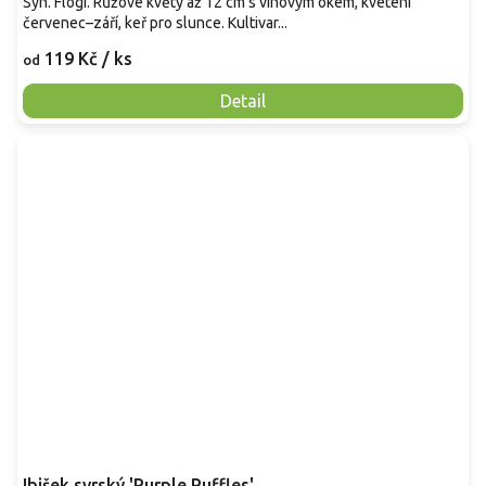
Syn. Flogi. Růžové květy až 12 cm s vínovým okem, kvetení
červenec–září, keř pro slunce. Kultivar...
119 Kč
/ ks
od
Detail
Ibišek syrský 'Purple Ruffles'