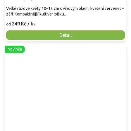
Velké růžové květy 10–13 cm s vínovým okem, kvetení červenec–
září. Kompaktnější kultivar ibišku...
249 Kč
/ ks
od
Detail
Novinka