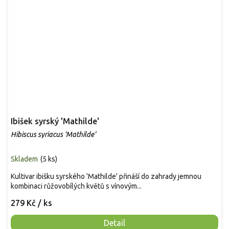
Ibišek syrský 'Mathilde'
Hibiscus syriacus 'Mathilde'
Skladem
(
5 ks
)
Kultivar ibišku syrského 'Mathilde' přináší do zahrady jemnou
kombinaci růžovobílých květů s vínovým...
279 Kč
/ ks
Detail