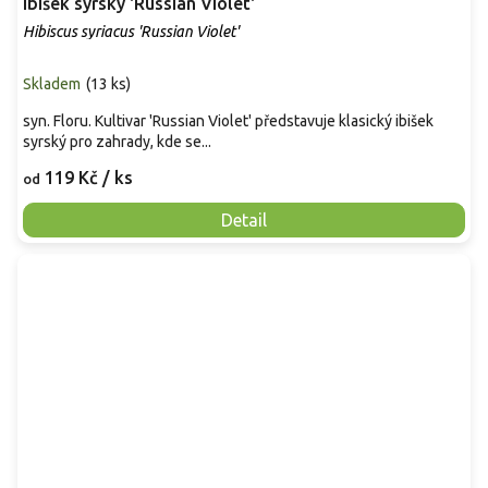
Ibišek syrský 'Russian Violet'
Hibiscus syriacus 'Russian Violet'
Skladem
(
13 ks
)
syn. Floru. Kultivar 'Russian Violet' představuje klasický ibišek
syrský pro zahrady, kde se...
119 Kč
/ ks
od
Detail