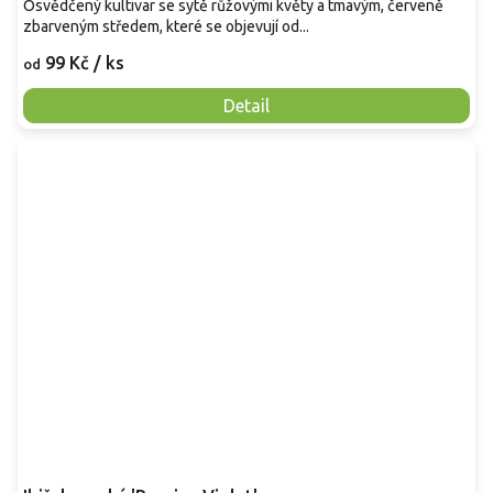
Osvědčený kultivar se sytě růžovými květy a tmavým, červeně
zbarveným středem, které se objevují od...
99 Kč
/ ks
od
Detail