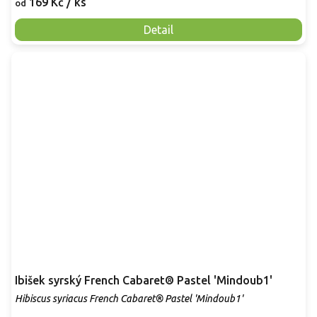
169 Kč
/ ks
od
Detail
Ibišek syrský French Cabaret® Pastel 'Mindoub1'
Hibiscus syriacus French Cabaret® Pastel 'Mindoub1'