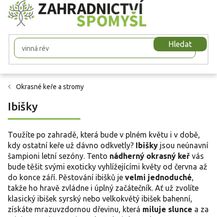
Přejít
na
obsah
Hledat
Okrasné keře a stromy
Ibišky
Toužíte po zahradě, která bude v plném květu i v době,
kdy ostatní keře už dávno odkvetly?
Ibišky
jsou neúnavní
šampioni letní sezóny. Tento
nádherný okrasný keř
vás
bude těšit svými exoticky vyhlížejícími květy od června až
do konce září. Pěstování ibišků je
velmi jednoduché
,
takže ho hravě zvládne i úplný začátečník. Ať už zvolíte
klasický ibišek syrský nebo velkokvětý ibišek bahenní,
získáte mrazuvzdornou dřevinu, která
miluje slunce
a za