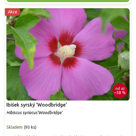
Akce
od
až
–58 %
Ibišek syrský 'Woodbridge'
Hibiscus syriacus'Woodbridge'
Skladem
(
93 ks
)