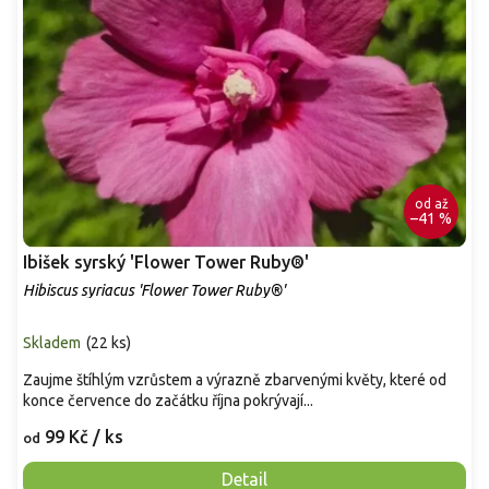
od
až
–41 %
Ibišek syrský 'Flower Tower Ruby®'
Hibiscus syriacus 'Flower Tower Ruby®'
Skladem
(
22 ks
)
Zaujme štíhlým vzrůstem a výrazně zbarvenými květy, které od
konce července do začátku října pokrývají...
99 Kč
/ ks
od
Detail