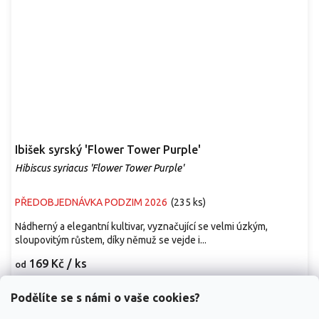
Ibišek syrský 'Flower Tower Purple'
Hibiscus syriacus 'Flower Tower Purple'
PŘEDOBJEDNÁVKA PODZIM 2026
(
235 ks
)
Nádherný a elegantní kultivar, vyznačující se velmi úzkým,
sloupovitým růstem, díky němuž se vejde i...
169 Kč
/ ks
od
Detail
Podělíte se s námi o vaše cookies?