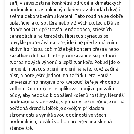
září, v závislosti na konkrétní odrůdě a klimatických
podmínkách. Je oblíbeným keřem v zahradách kvůli
svému dekorativnímu kvetení. Tato rostlina se dobře
uplatňuje jako solitéra nebo v živých plotech. Dá se
dobře použít k pěstování v nádobách, střešních
zahradách a na terasách. Hibiscus syriacus se
obvykle prořezává na jaře, ideálně před zahájením
aktivního růstu, což může být koncem března nebo
začátkem dubna. Tímto prořezáváním se podpoří
tvorba nových výhonů a lepší tvar keře. Pokud jde o
hnojení, hibiscus ocení hnojení na jaře, když začíná
růst, a poté ještě jednou na začátku léta. Použití
univerzálního hnojiva pro kvetoucí keře je vhodnou
volbou. Doporučuje se aplikovat hnojivo po zalití
půdy, aby nedošlo k popálení kořenů rostliny. Nesnáší
podmáčená stanoviště, v případě těžké půdy je nutná
pořádná drenáž. Ibišek je skvělým příkladem
skromnosti a vyniká svou odolností ve všech
podmínkách, ideální volbou pro všechna slunná
stanoviště.