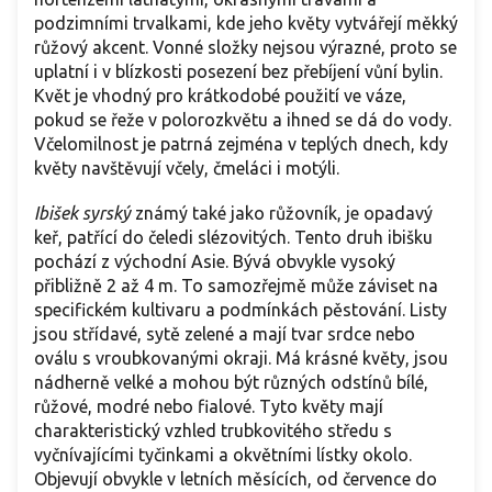
podzimními trvalkami, kde jeho květy vytvářejí měkký
růžový akcent. Vonné složky nejsou výrazné, proto se
uplatní i v blízkosti posezení bez přebíjení vůní bylin.
Květ je vhodný pro krátkodobé použití ve váze,
pokud se řeže v polorozkvětu a ihned se dá do vody.
Včelomilnost je patrná zejména v teplých dnech, kdy
květy navštěvují včely, čmeláci i motýli.
Ibišek syrský
známý také jako růžovník, je opadavý
keř, patřící do čeledi slézovitých. Tento druh ibišku
pochází z východní Asie. Bývá obvykle vysoký
přibližně 2 až 4 m. To samozřejmě může záviset na
specifickém kultivaru a podmínkách pěstování. Listy
jsou střídavé, sytě zelené a mají tvar srdce nebo
oválu s vroubkovanými okraji. Má krásné květy, jsou
nádherně velké a mohou být různých odstínů bílé,
růžové, modré nebo fialové. Tyto květy mají
charakteristický vzhled trubkovitého středu s
vyčnívajícími tyčinkami a okvětními lístky okolo.
Objevují obvykle v letních měsících, od července do