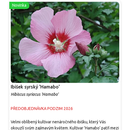
Novinka
Ibišek syrský 'Hamabo'
I
Hibiscus syriacus 'Hamabo'
H
PŘEDOBJEDNÁVKA PODZIM 2026
S
Velmi oblíbený kultivar nenáročného ibišku, který Vás
O
okouzlí svým zajímavým květem. Kultivar 'Hamabo' patří mezi
p