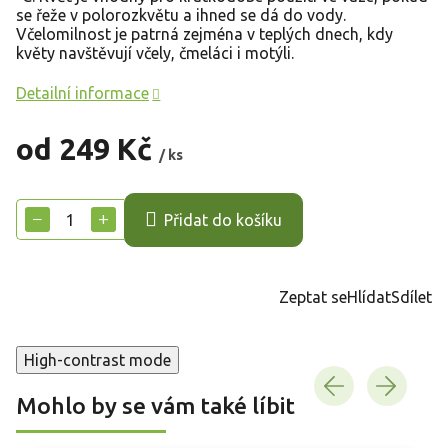
se řeže v polorozkvětu a ihned se dá do vody.
Včelomilnost je patrná zejména v teplých dnech, kdy
květy navštěvují včely, čmeláci i motýli.
Detailní informace
od
249 Kč
/ ks
Měrná
cena:
−
+
Přidat do košíku
Zeptat se
Hlídat
Sdílet
High-contrast mode
Mohlo by se vám také líbit