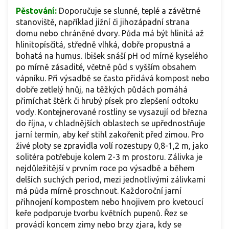
Pěstování:
Doporučuje se slunné, teplé a závětrné
stanoviště, například jižní či jihozápadní strana
domu nebo chráněné dvory. Půda má být hlinitá až
hlinitopísčitá, středně vlhká, dobře propustná a
bohatá na humus. Ibišek snáší pH od mírně kyselého
po mírně zásadité, včetně půd s vyšším obsahem
vápníku. Při výsadbě se často přidává kompost nebo
dobře zetlelý hnůj, na těžkých půdách pomáhá
přimíchat štěrk či hrubý písek pro zlepšení odtoku
vody. Kontejnerované rostliny se vysazují od března
do října, v chladnějších oblastech se upřednostňuje
jarní termín, aby keř stihl zakořenit před zimou. Pro
živé ploty se zpravidla volí rozestupy 0,8-1,2 m, jako
solitéra potřebuje kolem 2-3 m prostoru. Zálivka je
nejdůležitější v prvním roce po výsadbě a během
delších suchých period, mezi jednotlivými zálivkami
má půda mírně proschnout. Každoroční jarní
přihnojení kompostem nebo hnojivem pro kvetoucí
keře podporuje tvorbu květních pupenů. Řez se
provádí koncem zimy nebo brzy zjara, kdy se