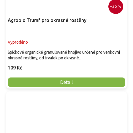
–35 %
Agrobio Trumf pro okrasné rostliny
Vyprodáno
Špičkové organické granulované hnojivo určené pro venkovní
okrasné rostliny, od trvalek po okrasné...
109 Kč
Detail