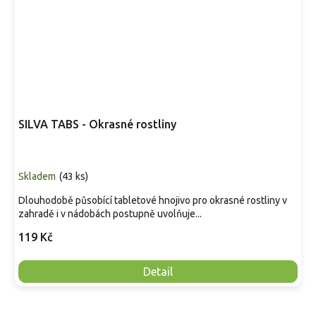
SILVA TABS - Okrasné rostliny
Skladem
(
43 ks
)
Dlouhodobě působící tabletové hnojivo pro okrasné rostliny v
zahradě i v nádobách postupně uvolňuje...
119 Kč
Detail