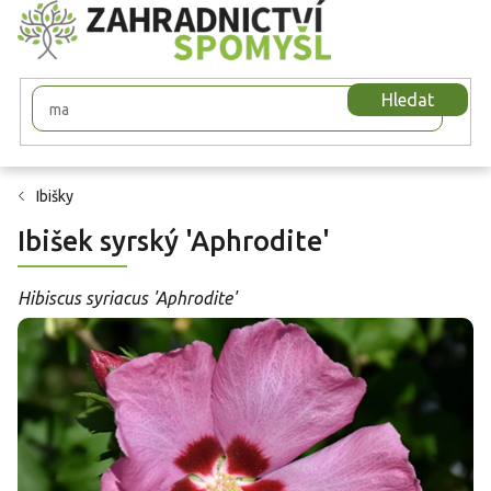
Přejít
na
obsah
Hledat
Ibišky
Ibišek syrský 'Aphrodite'
Hibiscus syriacus 'Aphrodite'