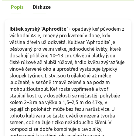
Popis
Diskuze
Ibišek syrský 'Aphrodite'
- opadavý keř původem z
východní Asie, ceněný pro kvetení v době, kdy
většina dřevin už odkvétá. Kultivar 'Aphrodite' je
pěstovaný pro velmi velké, jednoduché květy, které
dosahují přibližně 10–13 cm. Okvětní plátky jsou
čistě růžové až hlubší růžové, hrdlo květu zvýrazňuje
vínově červené oko a uprostřed vystupuje typický
sloupek tyčinek. Listy jsou trojlaločné až mělce
laločnaté, v sezóně tmavě zelené a na podzim
mohou žloutnout. Keř roste vzpřímeně a tvoří
stabilní kostru, v dospělosti se nejčastěji pohybuje
kolem 2–3 m na výšku a 1,5–2,5 m do šířky, v
teplejších polohách může bez řezu narůst více. U
tohoto kultivaru se často uvádí omezená tvorba
semen, což snižuje riziko nežádoucího šíření. V
kompozici se dobře kombinuje s tavolníky,
hortenzemi latnatými, okrasnými travami a