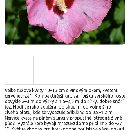
Velké růžové květy 10–13 cm s vínovým okem, kvetení
červenec–září. Kompaktnější kultivar ibišku syrského roste
obvykle 2–3 m do výšky a 1,5–2,5 m do šířky, dobře snáší
řez. Hodí se jako solitéra, do skupin i do volnějšího
živého plotu, kde se vysazuje přibližně po 0,8–1,2 m.
Nejvíce kvete na plném slunci v propustné, středně živné
půdě. Vyzrálé keře bývají mrazuvzdorné přibližně do -27
°C. Květ je vhodný pro krátkodobé použití ve váze, pokud