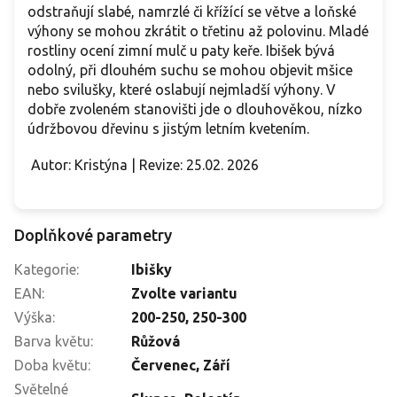
odstraňují slabé, namrzlé či křížící se větve a loňské
výhony se mohou zkrátit o třetinu až polovinu. Mladé
rostliny ocení zimní mulč u paty keře. Ibišek bývá
odolný, při dlouhém suchu se mohou objevit mšice
nebo svilušky, které oslabují nejmladší výhony. V
dobře zvoleném stanovišti jde o dlouhověkou, nízko
údržbovou dřevinu s jistým letním kvetením.
Autor: Kristýna | Revize: 25.02. 2026
Doplňkové parametry
Kategorie
:
Ibišky
EAN
:
Zvolte variantu
Výška
:
200-250
,
250-300
Barva květu
:
Růžová
Doba květu
:
Červenec
,
Září
Světelné