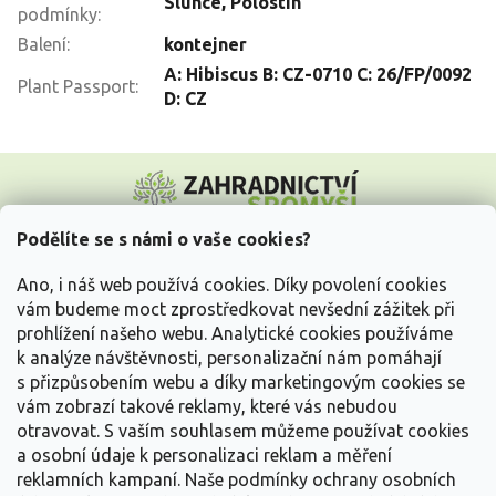
Slunce
,
Polostín
podmínky
:
Balení
:
kontejner
A: Hibiscus B: CZ-0710 C: 26/FP/0092
Plant Passport
:
D: CZ
Z
á
p
a
Podělíte se s námi o vaše cookies?
t
Vše o nákupu
í
Ano, i náš web používá cookies. Díky povolení cookies
vám budeme moct zprostředkovat nevšední zážitek při
prohlížení našeho webu. Analytické cookies používáme
Informace pro Vás
k analýze návštěvnosti, personalizační nám pomáhají
s přizpůsobením webu a díky marketingovým cookies se
Kontakujte nás
vám zobrazí takové reklamy, které vás nebudou
otravovat.
S vaším souhlasem můžeme používat cookies
a osobní údaje k personalizaci reklam a měření
reklamních kampaní. Naše podmínky ochrany osobních