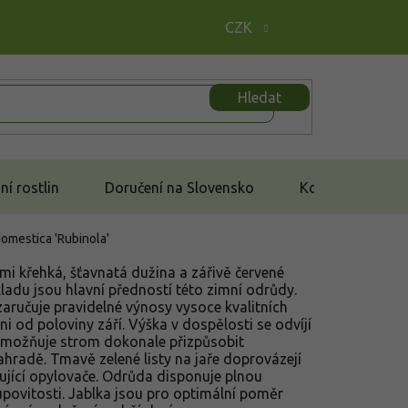
CZK
Hledat
í rostlin
Doručení na Slovensko
Kontakt
omestica 'Rubinola'
mi křehká, šťavnatá dužina a zářivě červené
du jsou hlavní předností této zimní odrůdy.
ručuje pravidelné výnosy vysoce kvalitních
zni od poloviny září. Výška v dospělosti se odvíjí
umožňuje strom dokonale přizpůsobit
radě. Tmavě zelené listy na jaře doprovázejí
hující opylovače. Odrůda disponuje plnou
rupovitosti. Jablka jsou pro optimální poměr