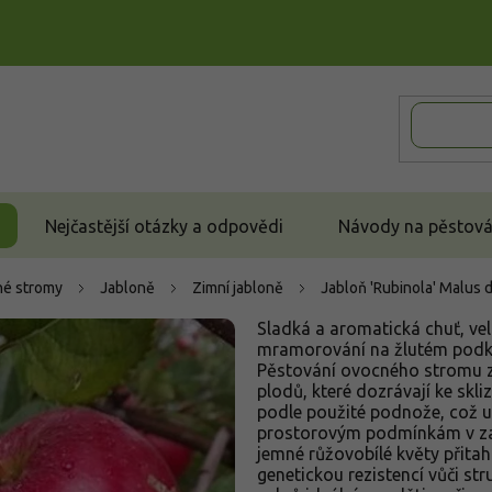
Nejčastější otázky a odpovědi
Návody na pěstován
é stromy
Jabloně
Zimní jabloně
Jabloň 'Rubinola'
Malus d
Sladká a aromatická chuť, vel
mramorování na žlutém podkla
Pěstování ovocného stromu za
plodů, které dozrávají ke skli
podle použité podnože, což 
prostorovým podmínkám v zah
jemné růžovobílé květy přita
genetickou rezistencí vůči st