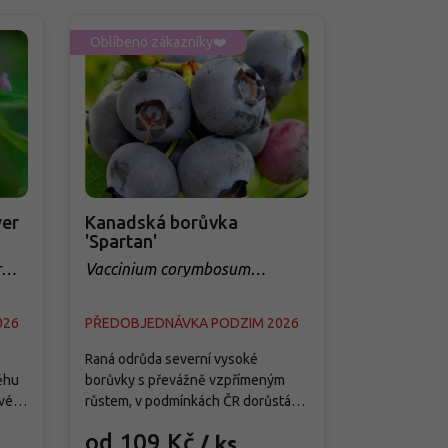
Oblíbeno zákazníky❤️
Oblíbeno zá
er
Kanadská borůvka
Třešeň 'Q
'Spartan'
sloupovit
r
Vaccinium corymbosum
Prunus avi
'Spartan'
026
PŘEDOBJEDNÁVKA PODZIM 2026
PŘEDOBJED
Raná odrůda severní vysoké
Tato moderní
ěhu
borůvky s převážně vzpřímeným
je splněným 
vé
růstem, v podmínkách ČR dorůstá
menších zahra
ete
asi 1,5–1,8 m výšky a 1–1,3 m šířky a
předností je j
od 109 Kč
od 299
/ ks
ě
vytváří středně hustý keř s pevnými
samosprašnos