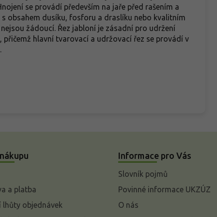
Hnojení se provádí především na jaře před rašením a
 s obsahem dusíku, fosforu a draslíku nebo kvalitním
jsou žádoucí. Řez jabloní je zásadní pro udržení
 přičemž hlavní tvarovací a udržovací řez se provádí v
.
 nákupu
Informace pro Vás
Slovník pojmů
a a platba
Povinné informace UKZÚZ
 lhůty objednávek
O nás