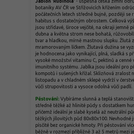
Jabloň 'Rubinola'
- úspěšná česká zimní odrů
botaniky AV ČR ve Střížovicích křížením odrůd
počátečních letech středně bujně, později se r
habitus s dostatečným obrostem. Celková výšk
jsou střídavé, široce vejčité, na okraji jemně
dubna a května strom nese bohatá, růžovobílá 
tvar a hladkou, mírně mastnou slupku. Žlutá z
mramorovaným líčkem. Žlutavá dužina se vyzn
je hodnocena jako vynikající, plná, sladká s 
vysoké množství vitaminu C, pektinů a cenné
imunitního systému. Jablka jsou ideální pro
kompotů i sušených křížal. Sklizňová zralost 
listopadu a v chladném sklepě vydrží v čerstv
vůči strupovitosti a vysoce odolná vůči padlí.
Pěstování:
Vybíráme slunná a teplá stanoviště
středně těžké až hlinité půdy s dostatkem h
přičemž ideální je slabě kyselá až neutrální
těžkých jílovitých půd 80x80x100. Nevhodné 
písčité bez organické hmoty. Při pěstování ví
běžně v rozmezí přibližně 3 až 5 metrů mezi j