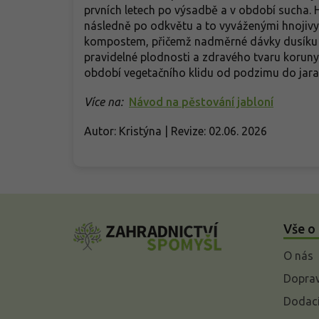
prvních letech po výsadbě a v období sucha. 
následně po odkvětu a to vyváženými hnojivy
kompostem, přičemž nadměrné dávky dusíku ne
pravidelné plodnosti a zdravého tvaru koruny,
období vegetačního klidu od podzimu do jara
Více na:
Návod na pěstování jabloní
Autor: Kristýna | Revize: 02.06. 2026
Z
á
Vše o
p
a
O nás
t
í
Doprav
Dodací