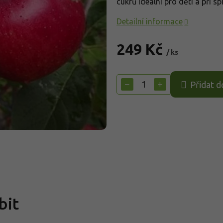
cukrů ideální pro děti a při 
Detailní informace
249 Kč
/ ks
Měrná
cena:
−
+
Přidat d
bit