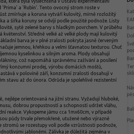
da, která byla vyšlechtěna v Ústavu experimentální
 'Prima' a 'Rubín'. Tento ovocný strom roste v
Kat
ůst zmírňuje a koruna vytváří kulovitý, mírně rozložitý
EA
a a šířka koruny se odvíjí podle použité podnože. Listy
 pilovité, sytě zelené barvy s hladkým povrchem. V průběhu
Bar
květenství. Středně velké až velké plody mají kulovitý
Do
ákladní barva je v plné zralosti pokryta jasně červeným
Svě
ačuje jemnou, křehkou a velmi šťavnatou texturou. Chuť
po
příjemnou kyselinkou a silným aroma. Plody obsahují
Bar
 vlákniny, což napomáhá správnému zažívání a posílení
Te
 přímý konzumní prodej, výrobu domácích moštů,
skl
nastává v polovině září, konzumní zralosti dosahují v
ém stavu až do února. Odrůda je spolehlivě rezistentní
Ná
pěs
, nejlépe orientovaná na jižní stranu. Vyžadují hluboké,
umusu, dobrou propustností a schopností udržet vláhu,
Bal
 půdní reakce. Vykopeme jámu cca 1mx60cm, v případě
jsou půdy trvale přemokřené, utužené nebo výrazně
Pla
ce stromů se rozestupy volí podle vzrůstnosti podnože,
ednotlivými jabloněmi. Zálivka je důležitá zejména v