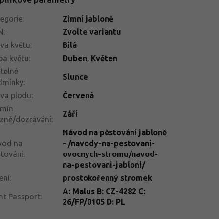
egorie
:
Zimní jabloně
N
:
Zvolte variantu
va květu
:
Bílá
ba květu
:
Duben, Květen
telné
Slunce
dmínky
:
va plodu
:
Červená
rmín
Září
izně/dozrávání
:
Návod na pěstování jabloně
vod na
- /navody-na-pestovani-
tování
:
ovocnych-stromu/navod-
na-pestovani-jabloni/
ení
:
prostokořenný stromek
A: Malus B: CZ-4282 C:
nt Passport
:
26/FP/0105 D: PL