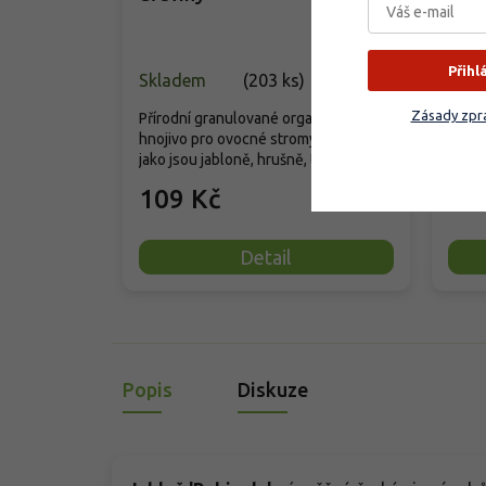
Přihl
Skladem
(
203 ks
)
Skla
Zásady zpra
Přírodní granulované organické
Zásob
hnojivo pro ovocné stromy a keře,
strom
jako jsou jabloně, hrušně, třešně či...
výživu
109 Kč
11
Detail
Popis
Diskuze