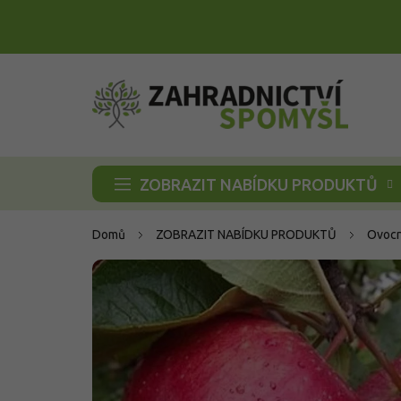
Přejít
na
obsah
ZOBRAZIT NABÍDKU PRODUKTŮ
Domů
ZOBRAZIT NABÍDKU PRODUKTŮ
Ovocn