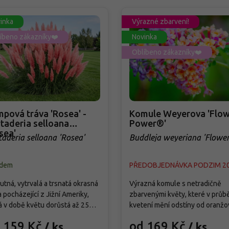
inka
Výrazné zbarvení!
íbeno zákazníky❤️
Novinka
Oblíbeno zákazníky❤️
pová tráva 'Rosea' -
Komule Weyerova 'Flow
taderia selloana
Power®'
sea'
taderia selloana 'Rosea'
Buddleja weyeriana 'Flowe
Power®'
adem
PŘEDOBJEDNÁVKA PODZIM 2
tná, vytrvalá a trsnatá okrasná
Výrazná komule s netradičně
a pocházející z Jižní Ameriky,
zbarvenými květy, které v průb
á v době květu dorůstá až 250
kvetení mění odstíny od oranžo
Od září vytváří bohatá,
přes růžovou až po fialovou. Kv
 159 Kč
od 169 Kč
/ ks
/ ks
holatá květenství světle
od července do září a pravideln