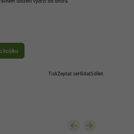
správném uložení vydrží do února.
o košíku
Tisk
Zeptat se
Hlídat
Sdílet