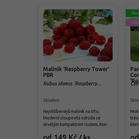
Nov
Obl
Maliník 'Raspberry Tower'
Pam
PBR
Cor
'Ro
Rubus idaeus 'Raspberry
Cor
Tower' PBR
Skladem
Skl
Nejoblíbenější maliník na trhu.
Mohu
Moderní sloupovitá odrůda se
tráv
skvělým kompaktním růstem, která
kter
přináší od června do srpna bohatou
cm. 
od 149 Kč
od
/ ks
úrodu velkých, sladkých a
choc