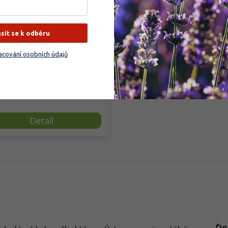
ásit se k odběru
dem
(
35 ks
)
cování osobních údajů
ní tabletové hnojivo pro ovocné
y a keře zajišťuje dlouhodobou
 až 12 měsíců díky...
9 Kč
Detail
Do