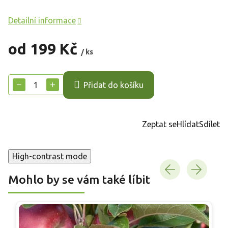
Detailní informace
od
199 Kč
/ ks
Měrná
cena:
−
+
Přidat do košíku
Zeptat se
Hlídat
Sdílet
High-contrast mode
Mohlo by se vám také líbit