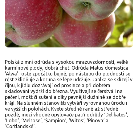
Polská zimní odrůda s vysokou mrazuvzdorností, velké
karmínové plody, dobrá chuť. Odrůda Malus domestica
'Alwa' roste zpočátku bujně, po nástupu do plodnosti se
růst zklidňuje a koruna se lépe udržuje. Jablka se sklízejí v
říjnu, k jídlu dozrávají od prosince a při dobrém
skladování vydrží do března. Využívají se čerstvá i na
pečení, mošt či sušení a díky pevnější dužnině se dobře
krájí. Na slunném stanovišti vytváří vyrovnanou úrodu i
ve vyšších polohách. Kvete středně raně až středně
pozdě, mezi vhodné opylovače patří odrůdy ‘Delikates‘,
‘Lobo‘, ‘Melrose‘, ‘Šampion‘, ‘Witos‘, ‘Pinova‘ a
‘Cortlandské‘.