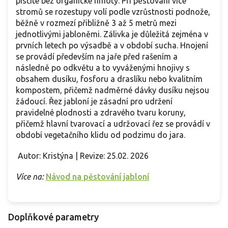
písčité bez organické hmoty. Při pěstování více
stromů se rozestupy volí podle vzrůstnosti podnože,
běžně v rozmezí přibližně 3 až 5 metrů mezi
jednotlivými jabloněmi. Zálivka je důležitá zejména v
prvních letech po výsadbě a v období sucha. Hnojení
se provádí především na jaře před rašením a
následně po odkvětu a to vyváženými hnojivy s
obsahem dusíku, fosforu a draslíku nebo kvalitním
kompostem, přičemž nadměrné dávky dusíku nejsou
žádoucí. Řez jabloní je zásadní pro udržení
pravidelné plodnosti a zdravého tvaru koruny,
přičemž hlavní tvarovací a udržovací řez se provádí v
období vegetačního klidu od podzimu do jara.
Autor: Kristýna | Revize: 25.02. 2026
Více na:
Návod na pěstování jabloní
Doplňkové parametry