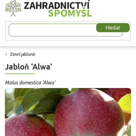
Přejít
na
obsah
Hledat
Zimní jabloně
Jabloň 'Alwa'
Malus domestica 'Alwa'