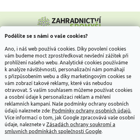
Z
á
p
a
Podělíte se s námi o vaše cookies?
t
Vše o nákupu
í
Ano, i náš web používá cookies. Díky povolení cookies
vám budeme moct zprostředkovat nevšední zážitek při
prohlížení našeho webu. Analytické cookies používáme
Informace pro Vás
k analýze návštěvnosti, personalizační nám pomáhají
s přizpůsobením webu a díky marketingovým cookies se
Kontakujte nás
vám zobrazí takové reklamy, které vás nebudou
otravovat.
S vaším souhlasem můžeme používat cookies
a osobní údaje k personalizaci reklam a měření
reklamních kampaní. Naše podmínky ochrany osobních
údajů naleznete zde:
Podmínky ochrany osobních údajů.
Více informací o tom, jak Google zpracovává vaše osobní
údaje, naleznete v
Zásadách ochrany soukromí a
smluvních podmínkách společnosti Google
.