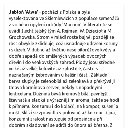
Jabloň 'Alwa'
- pochází z Polska a byla
vyselektována ve Skierniewicích z populace semenáčů
z volného opylení odrůdy 'Macoun'. V literatuře se
uvádí šlechtitelský tým A. Rejman, W. Dzięcioł a M.
Grochowska. Strom v mládí roste bujně, později se
růst obvykle zklidňuje, což usnadňuje udržení koruny
i sklizeň. V dubnu až květnu nese bílorůžové květy a
dobře zapadá do smíšených výsadeb ovocných
dřevin i do venkovských zahrad. Plody jsou středně
velké až velké, kulovité až zploštělé, často s
naznačeným žebrováním u kališní části. Základní
barva slupky je zelenobílá až zelenkavá a překrývá ji
tmavá karmínová červeň, někdy s nápadnými
lenticelami. Dužnina bývá krémově bílá, pevnější,
šťavnatá a sladká s výraznějším aroma, takže se hodí
k přímému konzumu i do koláčů, na kompot, sušení a
mošt. Sklízí se zpravidla v polovině až ke konci října,
konzumní zralost nastupuje od prosince a při
dobrém skladování se udrží do února až března. Z