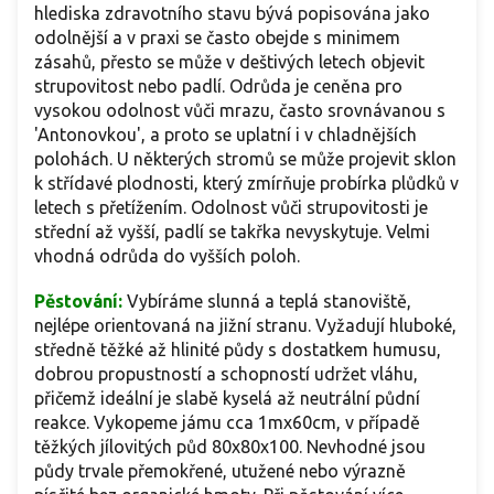
hlediska zdravotního stavu bývá popisována jako
odolnější a v praxi se často obejde s minimem
zásahů, přesto se může v deštivých letech objevit
strupovitost nebo padlí. Odrůda je ceněna pro
vysokou odolnost vůči mrazu, často srovnávanou s
'Antonovkou', a proto se uplatní i v chladnějších
polohách. U některých stromů se může projevit sklon
k střídavé plodnosti, který zmírňuje probírka plůdků v
letech s přetížením. Odolnost vůči strupovitosti je
střední až vyšší, padlí se takřka nevyskytuje. Velmi
vhodná odrůda do vyšších poloh.
Pěstování:
Vybíráme slunná a teplá stanoviště,
nejlépe orientovaná na jižní stranu. Vyžadují hluboké,
středně těžké až hlinité půdy s dostatkem humusu,
dobrou propustností a schopností udržet vláhu,
přičemž ideální je slabě kyselá až neutrální půdní
reakce. Vykopeme jámu cca 1mx60cm, v případě
těžkých jílovitých půd 80x80x100. Nevhodné jsou
půdy trvale přemokřené, utužené nebo výrazně