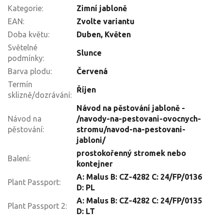
Kategorie
:
Zimní jabloně
EAN
:
Zvolte variantu
Doba květu
:
Duben, Květen
Světelné
Slunce
podmínky
:
Barva plodu
:
Červená
Termín
Říjen
sklizně/dozrávání
:
Návod na pěstování jabloně -
Návod na
/navody-na-pestovani-ovocnych-
pěstování
:
stromu/navod-na-pestovani-
jabloni/
prostokořenný stromek nebo
Balení
:
kontejner
A: Malus B: CZ-4282 C: 24/FP/0136
Plant Passport
:
D: PL
A: Malus B: CZ-4282 C: 24/FP/0135
Plant Passport 2
:
D: LT