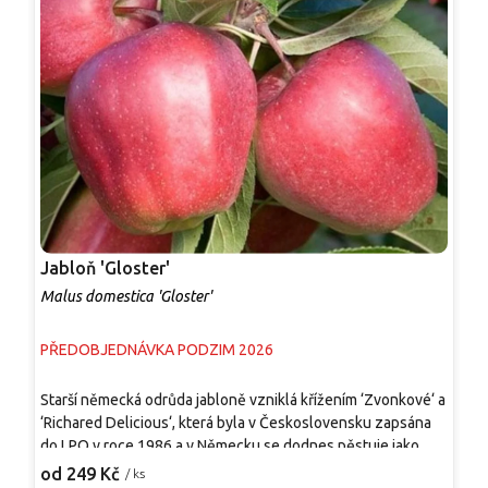
Jabloň 'Gloster'
J
Malus domestica 'Gloster'
M
PŘEDOBJEDNÁVKA PODZIM 2026
P
Starší německá odrůda jabloně vzniklá křížením ‘Zvonkové‘ a
V
‘Richared Delicious‘, která byla v Československu zapsána
d
do LPO v roce 1986 a v Německu se dodnes pěstuje jako
s
významná tržní odrůda. Roste bujně, vytváří užší pyramidální
d
od 249 Kč
o
/ ks