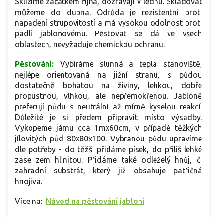
Sklízíme začátkem října, dozrávají v lednu. Skladovat
můžeme do dubna. Odrůda je rezistentní proti
napadení strupovitostí a má vysokou odolnost proti
padlí jabloňovému. Pěstovat se dá ve všech
oblastech, nevyžaduje chemickou ochranu.
Pěstování:
Vybíráme slunná a teplá stanoviště,
nejlépe orientovaná na jižní stranu, s půdou
dostatečně bohatou na živiny, lehkou, dobře
propustnou, vlhkou, ale nepřemokřenou. Jabloně
preferují půdu s neutrální až mírně kyselou reakcí.
Důležité je si předem připravit místo výsadby.
Vykopeme jámu cca 1mx60cm, v případě těžkých
jílovitých půd 80x80x100. Vybranou půdu upravíme
dle potřeby - do těžší přidáme písek, do příliš lehké
zase zem hlinitou. Přidáme také odleželý hnůj, či
zahradní substrát, který již obsahuje patřičná
hnojiva.
Více na:
Návod na pěstování jabloní