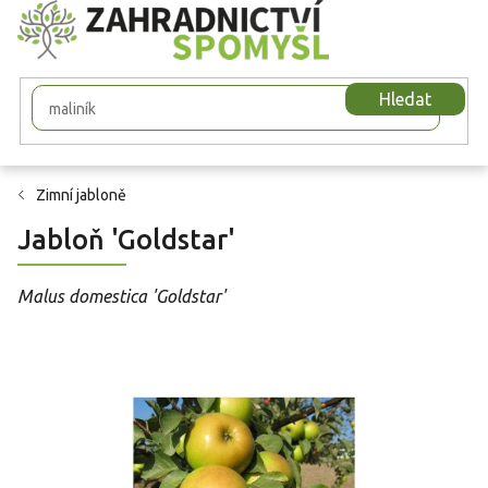
Přejít
na
obsah
Hledat
Zimní jabloně
Jabloň 'Goldstar'
Malus domestica 'Goldstar'