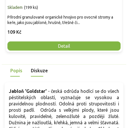
Skladem
(
199 ks
)
Přírodní granulované organické hnojivo pro ovocné stromy a
keře, jako jsou jabloně, hrušně, třešně či...
109 Kč
Detail
Popis
Diskuze
Jabloň 'Goldstar'
- česká odrůda hodící se do všech
pěstitelských oblastí, vyznačuje se vysokou a
pravidelnou plodností. Odolná proti strupovitosti i
prosti padlí. Odrůda s velkými plody, které jsou
kulovité, pravidelné, zelenožluté a později žluté.
Dužnina je nažloutlá, křehká, jemná a velmi šťavnatá.