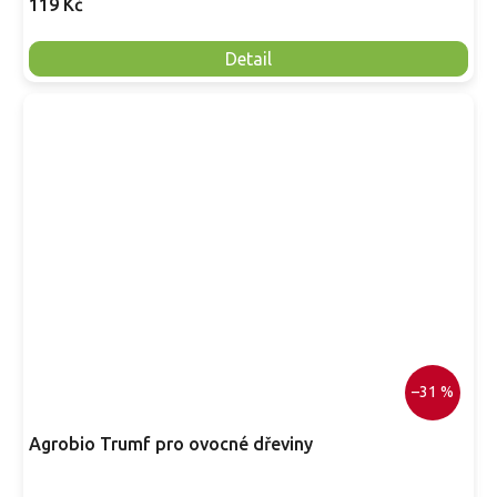
119 Kč
Detail
–31 %
Agrobio Trumf pro ovocné dřeviny