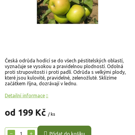
Česká odrůda hodící se do všech pěstitelských oblastí,
vyznačuje se vysokou a pravidelnou plodností. Odolná
proti strupovitosti i proti padlí. Odrůda s velkými plody,
které jsou kulovité, pravidelné, zelenožluté. Sklízíme
začátkem října, dozrávají v lednu.
Detailní informace
od
199 Kč
/ ks
Měrná
cena:
−
+
Přidat do košíku