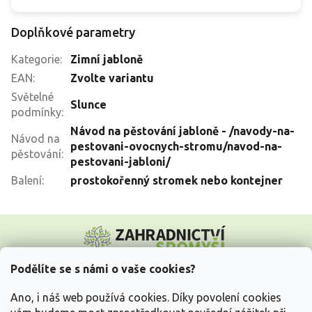
Doplňkové parametry
Kategorie
:
Zimní jabloně
EAN
:
Zvolte variantu
Světelné
Slunce
podmínky
:
Návod na pěstování jabloně - /navody-na-
Návod na
pestovani-ovocnych-stromu/navod-na-
pěstování
:
pestovani-jabloni/
Balení
:
prostokořenný stromek nebo kontejner
Z
á
p
a
Podělíte se s námi o vaše cookies?
t
Vše o nákupu
í
Ano, i náš web používá cookies. Díky povolení cookies