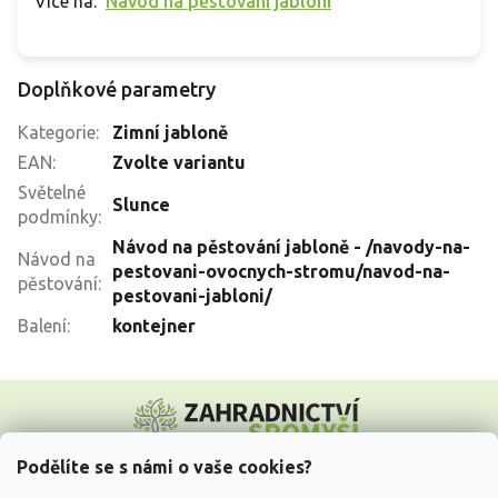
Více na:
Návod na pěstování jabloní
Doplňkové parametry
Kategorie
:
Zimní jabloně
EAN
:
Zvolte variantu
Světelné
Slunce
podmínky
:
Návod na pěstování jabloně - /navody-na-
Návod na
pestovani-ovocnych-stromu/navod-na-
pěstování
:
pestovani-jabloni/
Balení
:
kontejner
Z
á
p
a
Podělíte se s námi o vaše cookies?
t