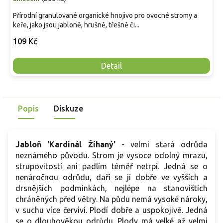
Přírodní granulované organické hnojivo pro ovocné stromy a
keře, jako jsou jabloně, hrušně, třešně či...
109 Kč
Detail
Popis
Diskuze
Jabloň 'Kardinál Žíhaný'
- velmi stará odrůda
neznámého původu. Strom je vysoce odolný mrazu,
strupovitostí ani padlím téměř netrpí. Jedná se o
nenáročnou odrůdu, daří se jí dobře ve vyšších a
drsnějších podmínkách, nejlépe na stanovištích
chráněných před větry. Na půdu nemá vysoké nároky,
v suchu více červiví. Plodí dobře a uspokojivě. Jedná
se o dlouhověkou odrůdu. Plody má velké až velmi