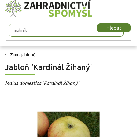
Přejít
na
obsah
Hledat
Zimní jabloně
Jabloň 'Kardinál Žíhaný'
Malus domestica 'Kardinál Žíhaný'