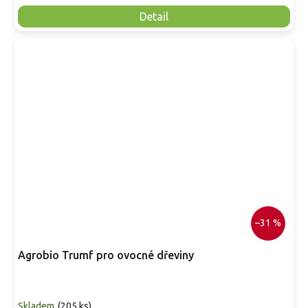
Detail
–31 %
Agrobio Trumf pro ovocné dřeviny
Skladem
(
205 ks
)