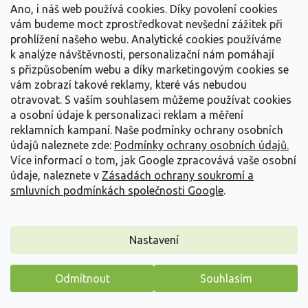
Vše o nákupu
í
Ano, i náš web používá cookies. Díky povolení cookies
vám budeme moct zprostředkovat nevšední zážitek při
prohlížení našeho webu. Analytické cookies používáme
Informace pro Vás
k analýze návštěvnosti, personalizační nám pomáhají
s přizpůsobením webu a díky marketingovým cookies se
Kontakujte nás
vám zobrazí takové reklamy, které vás nebudou
otravovat.
S vaším souhlasem můžeme používat cookies
a osobní údaje k personalizaci reklam a měření
reklamních kampaní. Naše podmínky ochrany osobních
údajů naleznete zde:
Podmínky ochrany osobních údajů.
Více informací o tom, jak Google zpracovává vaše osobní
údaje, naleznete v
Zásadách ochrany soukromí a
smluvních podmínkách společnosti Google
.
Vytvořil Shoptet
Nastavení
Copyright 2026
Zahradnictví Spomyšl
. Všechna práva
Odmítnout
Souhlasím
vyhrazena.
Máme pro vás malý dárek