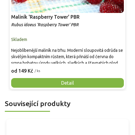
Maliník 'Raspberry Tower' PBR
P
'
Rubus idaeus 'Raspberry Tower' PBR
C
Skladem
S
Nejoblíbenější maliník na trhu. Moderní sloupovitá odrůda se
M
skvělým kompaktním růstem, která přináší od června do
A
srpna bohatou úrodu velkých, sladkých a šťavnatých plodů.
v
Pevné vzpřímené výhony tvoří elegantní habitus bez
j
od 149 Kč
o
/ ks
nutnosti opory, ideální pro nádoby, balkony i malé zahrady.
n
Mrazuvzdornost do −25 °C a spolehlivá vitalita z něj dělají
V
Detail
skvělou volbu pro každého pěstitele.
Související produkty