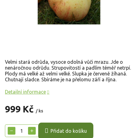
Velmi stará odrůda, vysoce odolná vůči mrazu. Jde o
nenáročnou odrůdu. Strupovitostí a padlím téměř netrpí.
Plody má velké až velmi velké. Slupka je červeně žíhaná.
Chutnají sladce. Sbíráme je na přelomu září a října.
Detailní informace
999 Kč
/ ks
Měrná
cena:
−
+
Přidat do košíku