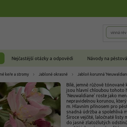
Nejčastější otázky a odpovědi
Návody na pěstován
né keře a stromy
Jabloně okrasné
Jabloň korunná 'Neuwaldian
Bílé, jemně růžově tónované 
jsou hlavní chloubou tohoto 
'Neuwaldiane' roste jako menš
nepravidelnou korunou, který
m. Hlavním přínosem pro pěsti
snadná údržba a spolehlivá 
Široce vejčité, laločnaté list
do jasně zlatožlutých odstín