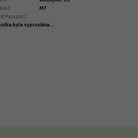
dnož
:
M7
nt Passport
:
ložka byla vyprodána…