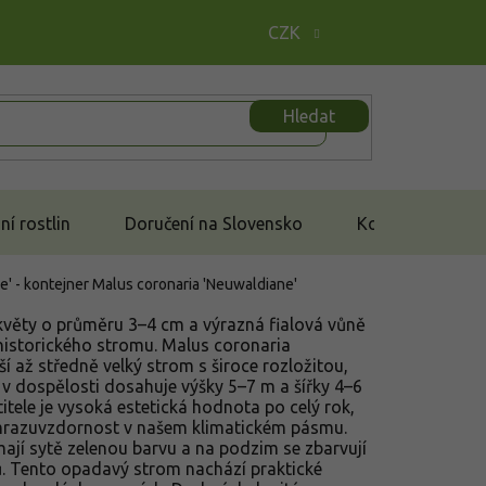
CZK
Hledat
í rostlin
Doručení na Slovensko
Kontakt
e' - kontejner
Malus coronaria 'Neuwaldiane'
květy o průměru 3–4 cm a výrazná fialová vůně
historického stromu. Malus coronaria
í až středně velký strom s široce rozložitou,
 v dospělosti dosahuje výšky 5–7 m a šířky 4–6
tele je vysoká estetická hodnota po celý rok,
mrazuvzdornost v našem klimatickém pásmu.
y mají sytě zelenou barvu a na podzim se zbarvují
ů. Tento opadavý strom nachází praktické