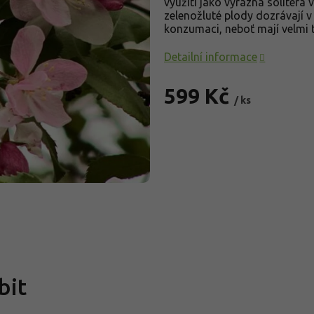
využití jako výrazná solitéra 
zelenožluté plody dozrávají v
konzumaci, neboť mají velmi 
Detailní informace
599 Kč
/ ks
Měrná
cena:
bit