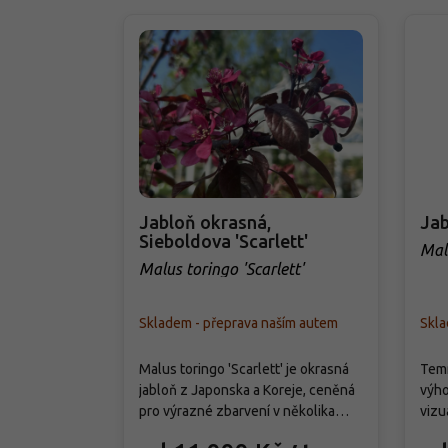
Jabloň okrasná,
Jab
Sieboldova 'Scarlett'
Mal
Malus toringo 'Scarlett'
Skladem - přeprava naším autem
Skla
Malus toringo 'Scarlett' je okrasná
Temn
jabloň z Japonska a Koreje, ceněná
výho
pro výrazné zbarvení v několika
vizu
obdobích roku. Roste jako menší
Malu