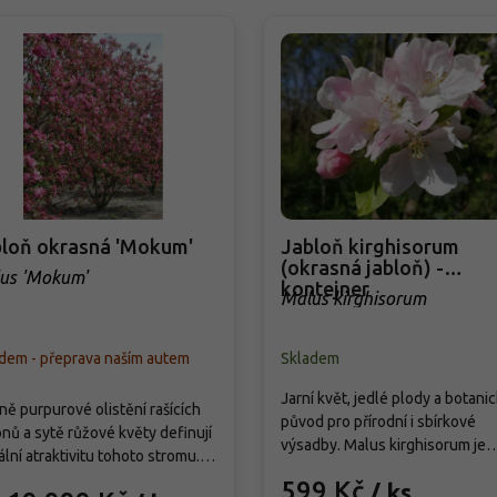
loň okrasná 'Mokum'
Jabloň kirghisorum
(okrasná jabloň) -
us 'Mokum'
kontejner
Malus kirghisorum
dem - přeprava naším autem
Skladem
Jarní květ, jedlé plody a botani
ě purpurové olistění rašících
původ pro přírodní i sbírkové
nů a sytě růžové květy definují
výsadby. Malus kirghisorum je
ální atraktivitu tohoto stromu.
druhová jabloň ze Střední Asie,
s 'Mokum' roste středně bujně
599 Kč
/ ks
která vytváří menší strom nebo 