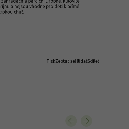
v zahradách a parcích. Drobné, kulovité,
 říjnu a nejsou vhodné pro děti k přímé
trpkou chuť.
Tisk
Zeptat se
Hlídat
Sdílet