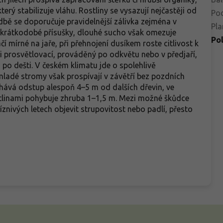
rý stabilizuje vláhu. Rostliny se vysazují nejčastěji od
Po
dbě se doporučuje pravidelnější zálivka zejména v
Pla
í krátkodobé přísušky, dlouhé sucho však omezuje
Po
čí mírné na jaře, při přehnojení dusíkem roste citlivost k
 prosvětlovací, prováděný po odkvětu nebo v předjaří,
po dešti. V českém klimatu jde o spolehlivě
ladé stromy však prospívají v závětří bez pozdních
chává odstup alespoň 4–5 m od dalších dřevin, ve
stlinami pohybuje zhruba 1–1,5 m. Mezi možné škůdce
íznivých letech objevit strupovitost nebo padlí, přesto