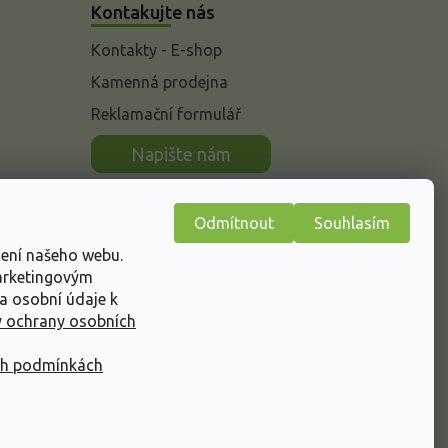
Kontakujte nás
Kontakty - E-shop
Kamenná prodejna
Reklamační formulář
n
Napište nám
Odmítnout
Souhlasím
žení našeho webu.
marketingovým
a osobní údaje k
 ochrany osobních
ch podmínkách