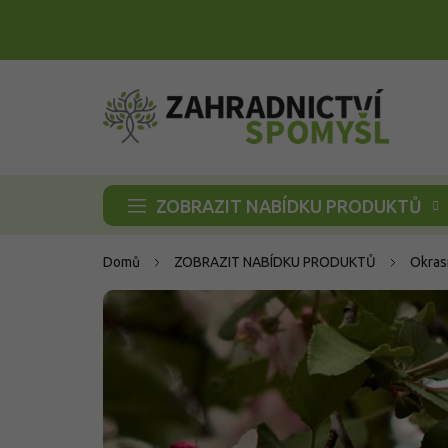
Přejít
na
obsah
ZOBRAZIT NABÍDKU PRODUKTŮ
Domů
ZOBRAZIT NABÍDKU PRODUKTŮ
Okras