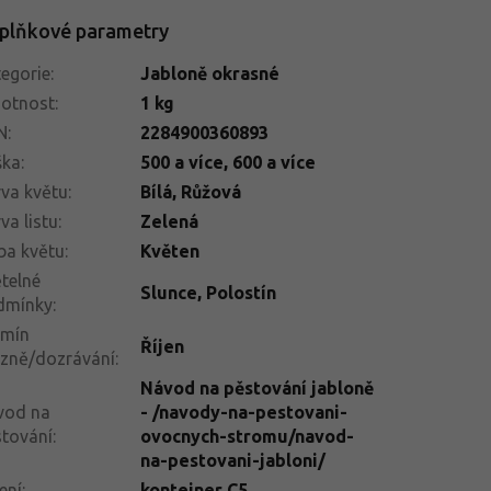
plňkové parametry
egorie
:
Jabloně okrasné
otnost
:
1 kg
N
:
2284900360893
ška
:
500 a více
,
600 a více
va květu
:
Bílá
,
Růžová
va listu
:
Zelená
ba květu
:
Květen
telné
Slunce
,
Polostín
dmínky
:
rmín
Říjen
izně/dozrávání
:
Návod na pěstování jabloně
vod na
- /navody-na-pestovani-
tování
:
ovocnych-stromu/navod-
na-pestovani-jabloni/
ení
:
kontejner C5