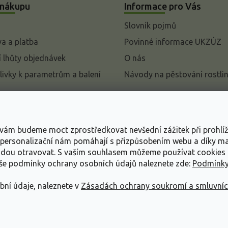
 nákupu
Informace pro Vás
Slovník pojmů
a a platba
Povinné informace UKZÚZ
 lhůty objednávek
O nás
livky k parametrům a balení
Návody na pěstování rostli
pení od kupní smlouvy
mace
s vám budeme moct zprostředkovat nevšední zážitek při prohlí
ace o ochraně osobních
, personalizační nám pomáhají s přizpůsobením webu a díky 
udou otravovat.
S vaším souhlasem můžeme používat cookies 
dní podmínky
aše podmínky ochrany osobních údajů naleznete zde:
Podmínky
bní údaje, naleznete v
Zásadách ochrany soukromí a smluvní