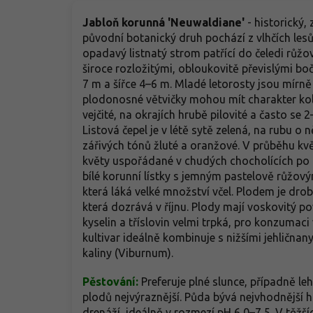
Jabloň korunná 'Neuwaldiane'
- historický,
původní botanický druh pochází z vlhčích lesů
opadavý listnatý strom patřící do čeledi růž
široce rozložitými, obloukovitě převislými bo
7 m a šířce 4–6 m. Mladé letorosty jsou mírně 
plodonosné větvičky mohou mít charakter kolců.
vejčité, na okrajích hrubě pilovité a často se 
Listová čepel je v létě sytě zelená, na rubu o
zářivých tónů žluté a oranžové. V průběhu kvě
květy uspořádané v chudých chocholících po 3
bílé korunní lístky s jemným pastelově růžový
která láká velké množství včel. Plodem je dro
která dozrává v říjnu. Plody mají voskovitý p
kyselin a tříslovin velmi trpká, pro konzuma
kultivar ideálně kombinuje s nižšími jehličnany
kaliny (Viburnum).
Pěstování:
Preferuje plné slunce, případně le
plodů nejvýraznější. Půda bývá nejvhodnější h
drenáží, ideálně v rozmezí pH 6,0–7,5. V těžší