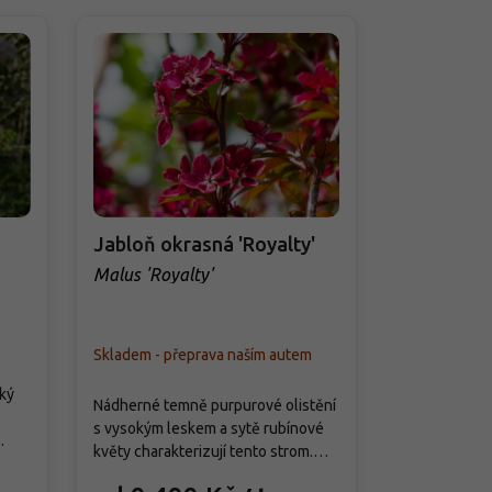
Jabloň okrasná 'Royalty'
Jabloň ok
Rouge'
Malus 'Royalty'
Malus 'Diab
Skladem - přeprava naším autem
Skladem - př
cký
Nádherné temně purpurové olistění
Tmavě červen
s vysokým leskem a sytě rubínové
listy a dekora
květy charakterizují tento strom.
okrasné jabl
Malus 'Royalty' roste pomaleji a v
s pravidelno
silný