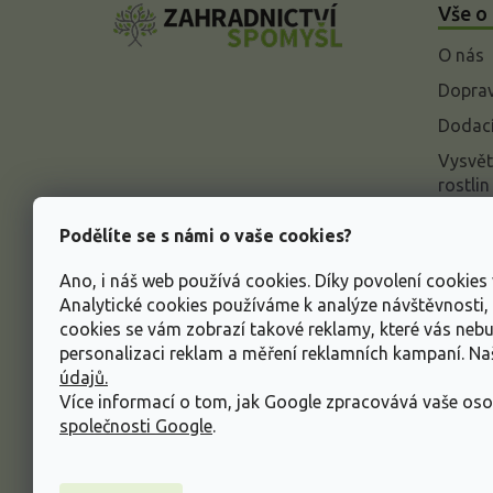
Vše o
p
a
O nás
t
í
Doprav
Dodací
Vysvět
rostlin
Odstou
Podělíte se s námi o vaše cookies?
Rekla
Ano, i náš web používá cookies. Díky povolení cookie
Inform
Analytické cookies používáme k analýze návštěvnosti
údajů
cookies se vám zobrazí takové reklamy, které vás neb
Obcho
personalizaci reklam a měření reklamních kampaní. N
údajů.
Více informací o tom, jak Google zpracovává vaše oso
společnosti Google
.