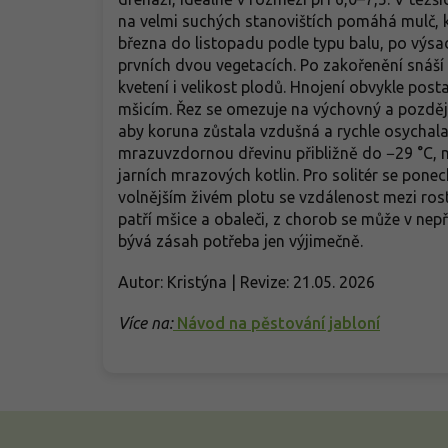
na velmi suchých stanovištích pomáhá mulč, kte
března do listopadu podle typu balu, po výsa
prvních dvou vegetacích. Po zakořenění snáš
kvetení i velikost plodů. Hnojení obvykle posta
mšicím. Řez se omezuje na výchovný a později
aby koruna zůstala vzdušná a rychle osychala 
mrazuvzdornou dřevinu přibližně do −29 °C, m
jarních mrazových kotlin. Pro solitér se pone
volnějším živém plotu se vzdálenost mezi ro
patří mšice a obaleči, z chorob se může v nepř
bývá zásah potřeba jen výjimečně.
Autor: Kristýna | Revize: 21.05. 2026
Více na:
Návod na pěstování jabloní
Z
á