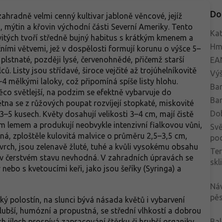
Do
 zahradně velmi cenný kultivar jabloně věncové, jejíž
, mýtin a křovin východní části Severní Ameriky. Tento
Kat
ovitých tvoří středně bujný habitus s krátkým kmenem a
Hm
čními větvemi, jež v dospělosti formují korunu o výšce 5–
plstnaté, později lysé, červenohnědé, přičemž starší
EA
 Listy jsou střídavé, široce vejčité až trojúhelníkovitě
Vý
2–4 mělkými laloky, což připomíná spíše listy hlohu.
Bar
 něco světlejší, na podzim se efektně vybarvuje do
Bar
tna se z růžových poupat rozvíjejí stopkaté, miskovité
Do
–5 kusech. Květy dosahují velikosti 3–4 cm, mají čistě
m lemem a produkují neobvykle intenzivní fialkovou vůni,
Svě
bná, zploštěle kulovitá malvice o průměru 2,5–3,5 cm,
po
ovrch, jsou zelenavě žluté, tuhé a kvůli vysokému obsahu
Te
ci v čerstvém stavu nevhodná. V zahradních úpravách se
skl
 nebo s kvetoucími keři, jako jsou šeříky (Syringa) a
Ná
pěs
hký polostín, na slunci bývá násada květů i vybarvení
lubší, humózní a propustná, se střední vlhkostí a dobrou
ch jílech prospívá zapracování štěrku či hrubší organiky,
Bal