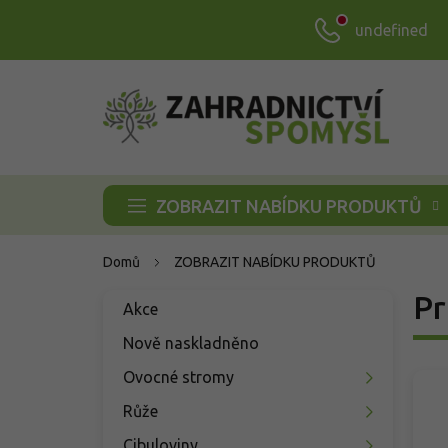
Přejít
undefined
na
obsah
ZOBRAZIT NABÍDKU PRODUKTŮ
Domů
ZOBRAZIT NABÍDKU PRODUKTŮ
P
Pr
Přeskočit
Akce
o
kategorie
s
Nově naskladněno
t
Ovocné stromy
r
a
Růže
n
Cibuloviny