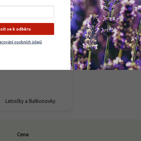
Balkóny a terasy
Vřesy a vřesovce
ásit se k odběru
cování osobních údajů
Hnojiva
Dárkové poukazy
Letničky a Balkonovky
Cena