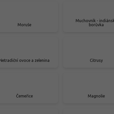
Muchovník - indiáns
Moruše
borůvka
Netradiční ovoce a zelenina
Citrusy
Čemeřice
Magnolie