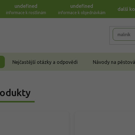
undefined
undefined
další k
informace k rostlinám
informace k objednávkám
Nejčastější otázky a odpovědi
Návody na pěstován
odukty