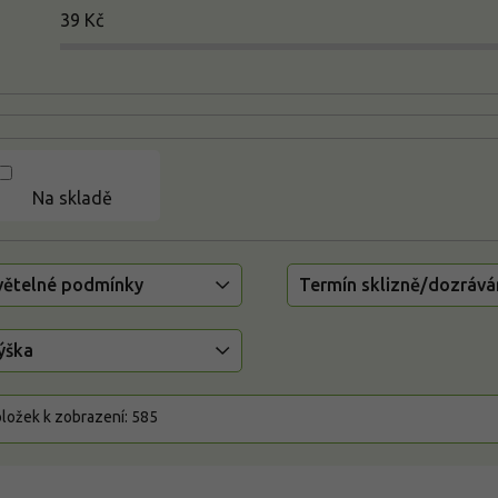
39
Kč
Na skladě
větelné podmínky
Termín sklizně/dozrává
ýška
ložek k zobrazení:
585