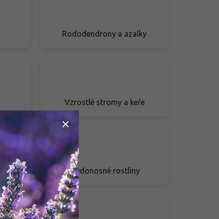
Rododendrony a azalky
Vzrostlé stromy a keře
y
Medonosné rostliny