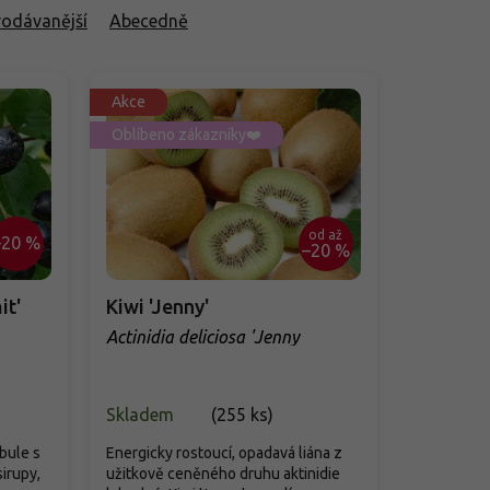
rodávanější
Abecedně
Akce
Oblíbeno zákazníky❤️
od
až
–20 %
–20 %
it'
Kiwi 'Jenny'
Actinidia deliciosa 'Jenny
Skladem
(
255 ks
)
bule s
Energicky rostoucí, opadavá liána z
sirupy,
užitkově ceněného druhu aktinidie