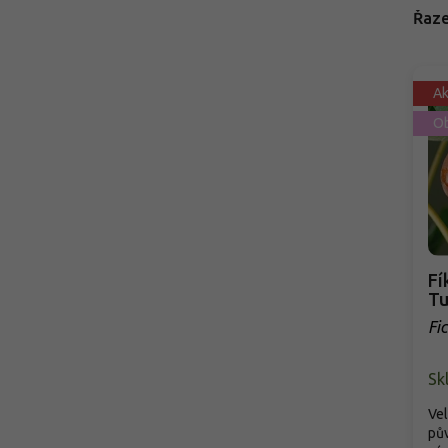
Řaze
A
Ob
Fí
Tu
Fi
Sk
Vel
pů