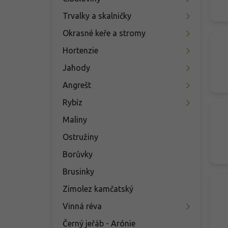
n
í
Trvalky a skalničky
p
Okrasné keře a stromy
a
n
Hortenzie
e
Jahody
l
Angrešt
Rybíz
Maliny
Ostružiny
Borůvky
Brusinky
Zimolez kamčatský
Vinná réva
Černý jeřáb - Arónie