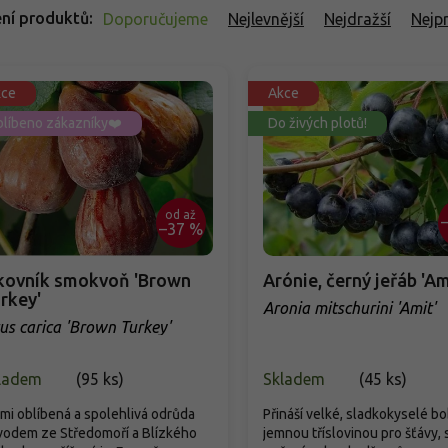
ní produktů
Doporučujeme
Nejlevnější
Nejdražší
Nejp
kce
Akce
líbeno zákazníky❤️
Do živých plotů!
od
až
–37 %
kovník smokvoň 'Brown
Arónie, černý jeřáb 'Am
rkey'
Aronia mitschurini 'Amit'
cus carica 'Brown Turkey'
ladem
(
95 ks
)
Skladem
(
45 ks
)
mi oblíbená a spolehlivá odrůda
Přináší velké, sladkokyselé bo
vodem ze Středomoří a Blízkého
jemnou tříslovinou pro šťávy, 