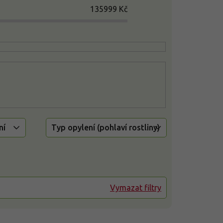
135999
Kč
ní
Typ opylení (pohlaví rostliny)
Vymazat filtry