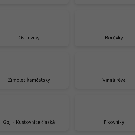
Ostružiny
Borůvky
Zimolez kamčatský
Vinná réva
Goji - Kustovnice čínská
Fíkovníky