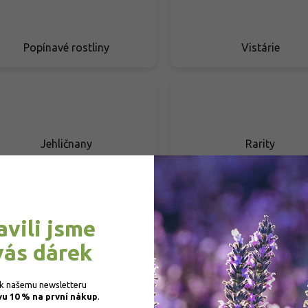
Popínavé rostliny
Vistárie
Jehličnany
Rarity
avili jsme
Živé ploty
Stálezelené rostlin
vás dárek
 k našemu newsletteru 
vu 10 % na první nákup
.