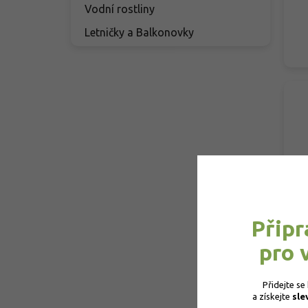
Vodní rostliny
Letničky a Balkonovky
Připr
pro 
Přidejte se
a získejte 
sle