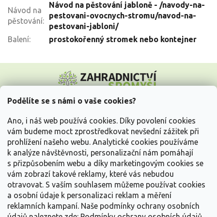
Návod na pěstování jabloně - /navody-na-
Návod na
pestovani-ovocnych-stromu/navod-na-
pěstování
:
pestovani-jabloni/
Balení
:
prostokořenný stromek nebo kontejner
Z
á
p
a
Podělíte se s námi o vaše cookies?
t
Vše o nákupu
í
Ano, i náš web používá cookies. Díky povolení cookies
vám budeme moct zprostředkovat nevšední zážitek při
prohlížení našeho webu. Analytické cookies používáme
Informace pro Vás
k analýze návštěvnosti, personalizační nám pomáhají
s přizpůsobením webu a díky marketingovým cookies se
Kontakujte nás
vám zobrazí takové reklamy, které vás nebudou
otravovat.
S vaším souhlasem můžeme používat cookies
a osobní údaje k personalizaci reklam a měření
reklamních kampaní. Naše podmínky ochrany osobních
údajů naleznete zde:
Podmínky ochrany osobních údajů.