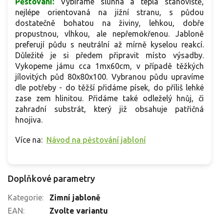
Pěstování:
Vybíráme slunná a teplá stanoviště,
nejlépe orientovaná na jižní stranu, s půdou
dostatečně bohatou na živiny, lehkou, dobře
propustnou, vlhkou, ale nepřemokřenou. Jabloně
preferují půdu s neutrální až mírně kyselou reakcí.
Důležité je si předem připravit místo výsadby.
Vykopeme jámu cca 1mx60cm, v případě těžkých
jílovitých půd 80x80x100. Vybranou půdu upravíme
dle potřeby - do těžší přidáme písek, do příliš lehké
zase zem hlinitou. Přidáme také odleželý hnůj, či
zahradní substrát, který již obsahuje patřičná
hnojiva.
Více na:
Návod na pěstování jabloní
Doplňkové parametry
Kategorie
:
Zimní jabloně
EAN
:
Zvolte variantu