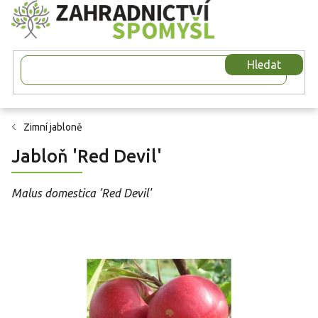
Přejít
na
obsah
Hledat
Zimní jabloně
Jabloň 'Red Devil'
Malus domestica 'Red Devil'