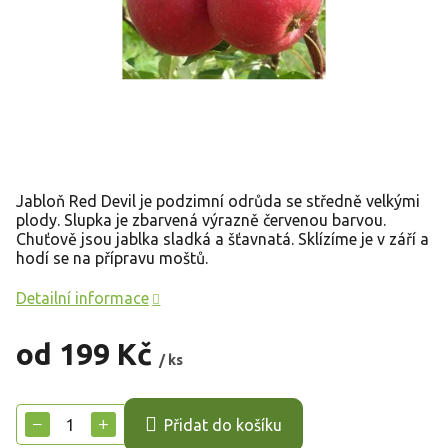
Jabloň Red Devil je podzimní odrůda se středně velkými
plody. Slupka je zbarvená výrazně červenou barvou.
Chuťově jsou jablka sladká a šťavnatá. Sklízíme je v září a
hodí se na přípravu moštů.
Detailní informace
od
199 Kč
/ ks
Měrná
cena:
−
+
Přidat do košíku