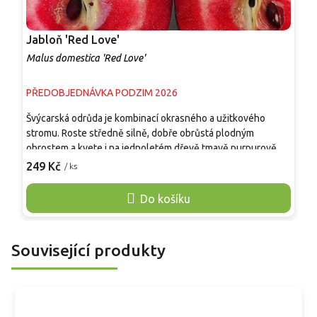
Jabloň 'Red Love'
J
Malus domestica 'Red Love'
M
PŘEDOBJEDNÁVKA PODZIM 2026
P
Švýcarská odrůda je kombinací okrasného a užitkového
H
stromu. Roste středně silně, dobře obrůstá plodným
v
obrostem a kvete i na jednoletém dřevě tmavě purpurově
v
červenými poupata s korunními plátky růžových odstínů.
249 Kč
/ ks
p
o
Jablka jsou velká, ploše kulovitá, tmavě vínově červená s
p
bílými lenticely, dužnina červená s růžovým mramorováním,
Do košíku
p
sladce nakyslá. Sklizeň je možná koncem září,
n
skladovatelnost až do prosince a ledna. Je odolná proti
p
strupovitosti a padlí.
O
Související produkty
n