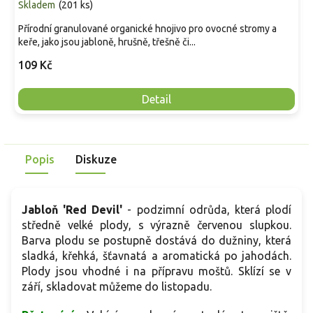
Skladem
(
201 ks
)
Přírodní granulované organické hnojivo pro ovocné stromy a
keře, jako jsou jabloně, hrušně, třešně či...
109 Kč
Detail
Popis
Diskuze
Jabloň 'Red Devil'
- podzimní odrůda, která plodí
středně velké plody, s výrazně červenou slupkou.
Barva plodu se postupně dostává do dužniny, která
sladká, křehká, šťavnatá a aromatická po jahodách.
Plody jsou vhodné i na přípravu moštů. Sklízí se v
září, skladovat můžeme do listopadu.