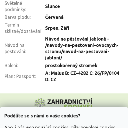
Světelné
Slunce
podmínky
:
Barva plodu
:
Červená
Termín
Srpen
,
Září
sklizně/dozrávání
:
Návod na pěstování jabloně -
Návod na
/navody-na-pestovani-ovocnych-
pěstování
:
stromu/navod-na-pestovani-
jabloni/
Balení
:
prostokořenný stromek
A: Malus B: CZ-4282 C: 26/FP/0104
Plant Passport
:
D: CZ
Z
á
p
a
Podělíte se s námi o vaše cookies?
t
Vše o nákupu
í
Ano, i náš web používá cookies. Díky povolení cookies