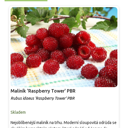
Maliník 'Raspberry Tower' PBR
P
'
Rubus idaeus 'Raspberry Tower' PBR
C
Skladem
S
Nejoblíbenější maliník na trhu. Moderní sloupovitá odrůda se
M