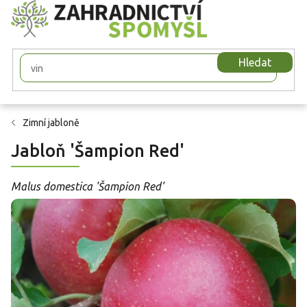
Přejít
na
obsah
Hledat
Zimní jabloně
Jabloň 'Šampion Red'
Malus domestica 'Šampion Red'