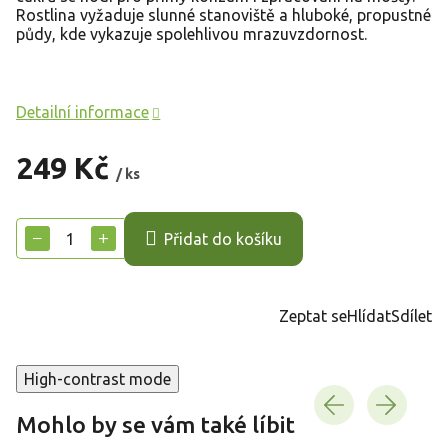
Rostlina vyžaduje slunné stanoviště a hluboké, propustné
půdy, kde vykazuje spolehlivou mrazuvzdornost.
Detailní informace
249 Kč
/ ks
Měrná
cena:
−
+
Přidat do košíku
Zeptat se
Hlídat
Sdílet
High-contrast mode
Mohlo by se vám také líbit