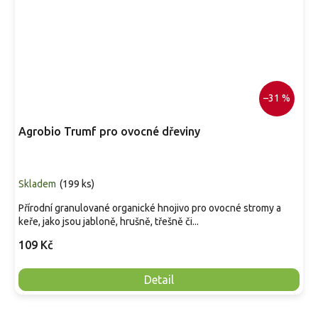
–31 %
Agrobio Trumf pro ovocné dřeviny
Skladem
(
199 ks
)
Přírodní granulované organické hnojivo pro ovocné stromy a
keře, jako jsou jabloně, hrušně, třešně či...
109 Kč
Detail