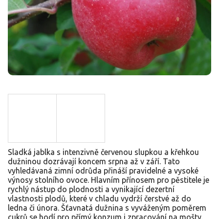
Sladká jablka s intenzivně červenou slupkou a křehkou
dužninou dozrávají koncem srpna až v září. Tato
vyhledávaná zimní odrůda přináší pravidelné a vysoké
výnosy stolního ovoce. Hlavním přínosem pro pěstitele je
rychlý nástup do plodnosti a vynikající dezertní
vlastnosti plodů, které v chladu vydrží čerstvé až do
ledna či února. Šťavnatá dužnina s vyváženým poměrem
cukrů se hodí pro přímý konzum i zpracování na mošty.