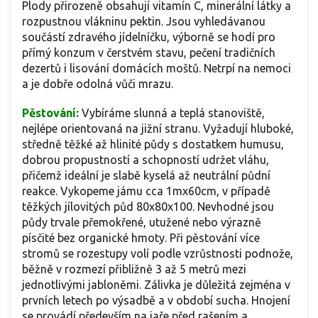
Plody přirozeně obsahují vitamín C, minerální látky a
rozpustnou vlákninu pektin. Jsou vyhledávanou
součástí zdravého jídelníčku, výborně se hodí pro
přímý konzum v čerstvém stavu, pečení tradičních
dezertů i lisování domácích moštů. Netrpí na nemoci
a je dobře odolná vůči mrazu.
Pěstování:
Vybíráme slunná a teplá stanoviště,
nejlépe orientovaná na jižní stranu. Vyžadují hluboké,
středně těžké až hlinité půdy s dostatkem humusu,
dobrou propustností a schopností udržet vláhu,
přičemž ideální je slabě kyselá až neutrální půdní
reakce. Vykopeme jámu cca 1mx60cm, v případě
těžkých jílovitých půd 80x80x100. Nevhodné jsou
půdy trvale přemokřené, utužené nebo výrazně
písčité bez organické hmoty. Při pěstování více
stromů se rozestupy volí podle vzrůstnosti podnože,
běžně v rozmezí přibližně 3 až 5 metrů mezi
jednotlivými jabloněmi. Zálivka je důležitá zejména v
prvních letech po výsadbě a v období sucha. Hnojení
se provádí především na jaře před rašením a