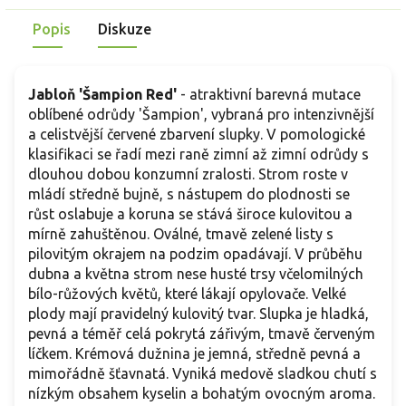
Popis
Diskuze
Jabloň 'Šampion Red'
- atraktivní barevná mutace
oblíbené odrůdy 'Šampion', vybraná pro intenzivnější
a celistvější červené zbarvení slupky. V pomologické
klasifikaci se řadí mezi raně zimní až zimní odrůdy s
dlouhou dobou konzumní zralosti. Strom roste v
mládí středně bujně, s nástupem do plodnosti se
růst oslabuje a koruna se stává široce kulovitou a
mírně zahuštěnou. Oválné, tmavě zelené listy s
pilovitým okrajem na podzim opadávají. V průběhu
dubna a května strom nese husté trsy včelomilných
bílo-růžových květů, které lákají opylovače. Velké
plody mají pravidelný kulovitý tvar. Slupka je hladká,
pevná a téměř celá pokrytá zářivým, tmavě červeným
líčkem. Krémová dužnina je jemná, středně pevná a
mimořádně šťavnatá. Vyniká medově sladkou chutí s
nízkým obsahem kyselin a bohatým ovocným aroma.