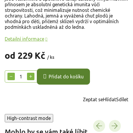
přínosem je absolutní genetická imunita vůči
strupovitosti, což minimalizuje nutnost chemické
ochrany. Lahodná, jemná a vyvážená chuť plodů je
vhodná pro děti, přičemž sklizeň vydrží v optimálních
podmínkách uskladněná až do ledna.
Detailní informace
od
229 Kč
/ ks
Měrná
cena:
−
+
Přidat do košíku
Zeptat se
Hlídat
Sdílet
High-contrast mode
Mohlo by se vám také líbit