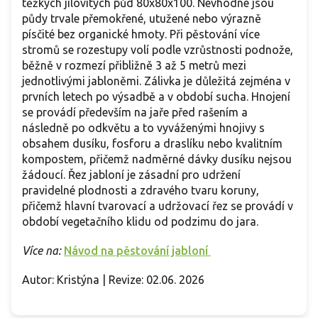
těžkých jílovitých půd 80x80x100. Nevhodné jsou
půdy trvale přemokřené, utužené nebo výrazně
písčité bez organické hmoty. Při pěstování více
stromů se rozestupy volí podle vzrůstnosti podnože,
běžně v rozmezí přibližně 3 až 5 metrů mezi
jednotlivými jabloněmi. Zálivka je důležitá zejména v
prvních letech po výsadbě a v období sucha. Hnojení
se provádí především na jaře před rašením a
následně po odkvětu a to vyváženými hnojivy s
obsahem dusíku, fosforu a draslíku nebo kvalitním
kompostem, přičemž nadměrné dávky dusíku nejsou
žádoucí. Řez jabloní je zásadní pro udržení
pravidelné plodnosti a zdravého tvaru koruny,
přičemž hlavní tvarovací a udržovací řez se provádí v
období vegetačního klidu od podzimu do jara.
Více na:
Návod na pěstování jabloní
Autor: Kristýna | Revize: 02.06. 2026