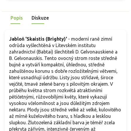
Popis
Diskuze
Jabloň 'Skaistis (Brighty)'
- moderní raně zimní
odrůda vyšlechtěná v Litevském institutu
zahradnictví (Babtai) šlechtiteli D. Gelvonauskienė a
B. Gelvonauskis. Tento ovocný strom roste středně
bujně a vytváří kompaktní, úhlednou, středně
zahuštěnou korunu s dobře rozložitelnými větvemi,
které usnadňují údržbu. Listy jsou střídavé, široce
vejčité, tmavě zelené barvy s pilovitým okrajem. V
průběhu května strom rozkvétá atraktivními
pětičetnými, růžovobílými květy, které vykazují
vysokou včelomilnost a jsou důležitým zdrojem
nektaru. Plody jsou středně velké až velké, kulovitého
až mírně kuželovitého tvaru, s hladkou a lesklou
slupkou. Žlutozelená základní barva je téměř zcela
překryta zářivým, intenzivně červeným až