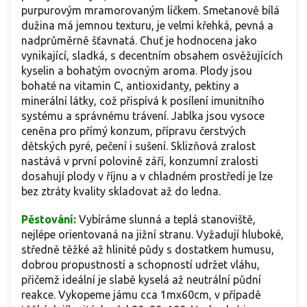
purpurovým mramorovaným líčkem. Smetanově bílá
dužina má jemnou texturu, je velmi křehká, pevná a
nadprůměrně šťavnatá. Chuť je hodnocena jako
vynikající, sladká, s decentním obsahem osvěžujících
kyselin a bohatým ovocným aroma. Plody jsou
bohaté na vitamin C, antioxidanty, pektiny a
minerální látky, což přispívá k posílení imunitního
systému a správnému trávení. Jablka jsou vysoce
ceněna pro přímý konzum, přípravu čerstvých
dětských pyré, pečení i sušení. Sklizňová zralost
nastává v první polovině září, konzumní zralosti
dosahují plody v říjnu a v chladném prostředí je lze
bez ztráty kvality skladovat až do ledna.
Pěstování:
Vybíráme slunná a teplá stanoviště,
nejlépe orientovaná na jižní stranu. Vyžadují hluboké,
středně těžké až hlinité půdy s dostatkem humusu,
dobrou propustností a schopností udržet vláhu,
přičemž ideální je slabě kyselá až neutrální půdní
reakce. Vykopeme jámu cca 1mx60cm, v případě