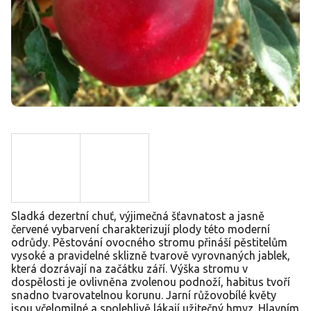
Sladká dezertní chuť, výjimečná šťavnatost a jasně
červené vybarvení charakterizují plody této moderní
odrůdy. Pěstování ovocného stromu přináší pěstitelům
vysoké a pravidelné sklizně tvarově vyrovnaných jablek,
která dozrávají na začátku září. Výška stromu v
dospělosti je ovlivněna zvolenou podnoží, habitus tvoří
snadno tvarovatelnou korunu. Jarní růžovobílé květy
jsou včelomilné a spolehlivě lákají užitečný hmyz. Hlavním