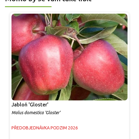
Jabloň 'Gloster'
J
Malus domestica 'Gloster'
M
PŘEDOBJEDNÁVKA PODZIM 2026
P