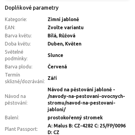
Doplňkové parametry
Kategorie
:
Zimní jabloně
EAN
:
Zvolte variantu
Barva květu
:
Bílá, Růžová
Doba květu
:
Duben, Květen
Světelné
Slunce
podmínky
:
Barva plodu
:
Červená
Termín
Září
sklizně/dozrávání
:
Návod na pěstování jabloně -
Návod na
/navody-na-pestovani-ovocnych-
pěstování
:
stromu/navod-na-pestovani-
jabloni/
Balení
:
prostokořenný stromek
A: Malus B: CZ-4282 C: 25/FP/0096
Plant Passport
:
D: CZ