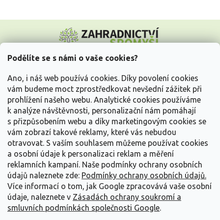
Z
á
p
a
Podělíte se s námi o vaše cookies?
t
Vše o nákupu
í
Ano, i náš web používá cookies. Díky povolení cookies
vám budeme moct zprostředkovat nevšední zážitek při
prohlížení našeho webu. Analytické cookies používáme
Informace pro Vás
k analýze návštěvnosti, personalizační nám pomáhají
s přizpůsobením webu a díky marketingovým cookies se
Kontakujte nás
vám zobrazí takové reklamy, které vás nebudou
otravovat.
S vaším souhlasem můžeme používat cookies
a osobní údaje k personalizaci reklam a měření
reklamních kampaní. Naše podmínky ochrany osobních
údajů naleznete zde:
Podmínky ochrany osobních údajů.
Více informací o tom, jak Google zpracovává vaše osobní
údaje, naleznete v
Zásadách ochrany soukromí a
smluvních podmínkách společnosti Google
.