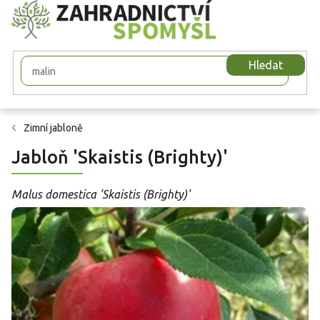
Přejít
na
obsah
Hledat
Zimní jabloně
Jabloň 'Skaistis (Brighty)'
Malus domestica 'Skaistis (Brighty)'