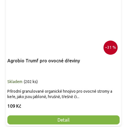
–31 %
Agrobio Trumf pro ovocné dřeviny
Skladem
(
202 ks
)
Přírodní granulované organické hnojivo pro ovocné stromy a
keře, jako jsou jabloně, hrušně, třešně či...
109 Kč
Detail