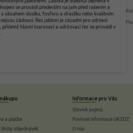
ednotlivými jabloněmi. Zálivka je důležitá zejména v
Hnojení se provádí především na jaře před rašením a
Bal
 s obsahem dusíku, fosforu a draslíku nebo kvalitním
jsou žádoucí. Řez jabloní je zásadní pro udržení
Pla
 přičemž hlavní tvarovací a udržovací řez se provádí v
.
 nákupu
Informace pro Vás
Slovník pojmů
a a platba
Povinné informace UKZÚZ
 lhůty objednávek
O nás