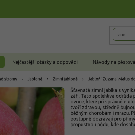
Nejčastější otázky a odpovědi
Návody na pěstován
é stromy
Jabloně
Zimní jabloně
Jabloň 'Zuzana'
Malus do
Šťavnatá zimní jablka s vynika
září. Tato spolehlivá odrůda p
ovoce, které při správném ul
tvoří zdravou, středně bujno
běžným chorobám i mrazu. Pl
postupně dozrávají pro přímý
propustnou půdu, kde dosahuj