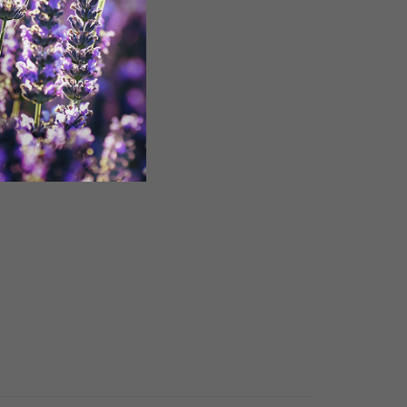
mnou
k
pro
štů,
ů.