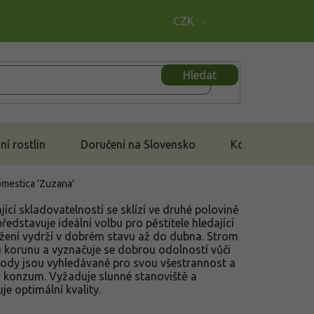
CZK
Hledat
í rostlin
Doručení na Slovensko
Kontakt
mestica 'Zuzana'
jící skladovatelností se sklízí ve druhé polovině
ředstavuje ideální volbu pro pěstitele hledající
ožení vydrží v dobrém stavu až do dubna. Strom
u korunu a vyznačuje se dobrou odolností vůči
ody jsou vyhledávané pro svou všestrannost a
 konzum. Vyžaduje slunné stanoviště a
e optimální kvality.