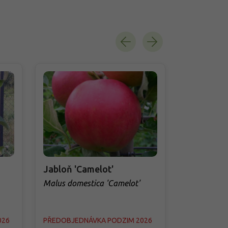
Jabloň 'Camelot'
Jabloň 'Te
Malus domestica 'Camelot'
Malus domes
026
PŘEDOBJEDNÁVKA PODZIM 2026
PŘEDOBJED