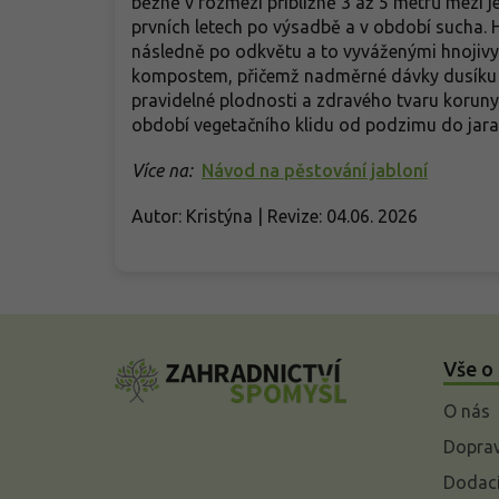
běžně v rozmezí přibližně 3 až 5 metrů mezi j
prvních letech po výsadbě a v období sucha. 
následně po odkvětu a to vyváženými hnojivy
kompostem, přičemž nadměrné dávky dusíku ne
pravidelné plodnosti a zdravého tvaru koruny,
období vegetačního klidu od podzimu do jara
Více na:
Návod na pěstování jabloní
Autor: Kristýna | Revize: 04.06. 2026
Z
á
Vše o
p
a
O nás
t
í
Doprav
Dodací