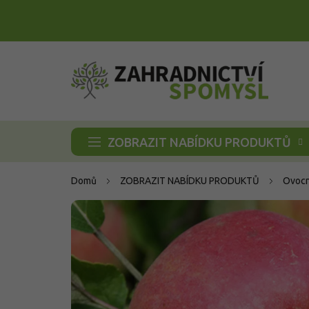
Přejít
na
obsah
ZOBRAZIT NABÍDKU PRODUKTŮ
Domů
ZOBRAZIT NABÍDKU PRODUKTŮ
Ovocn