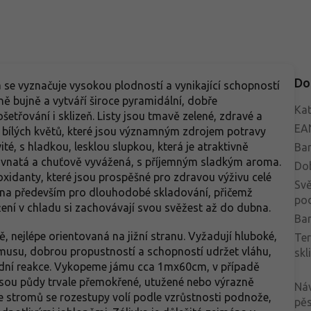
Do
á se vyznačuje vysokou plodností a vynikající schopností
 bujně a vytváří široce pyramidální, dobře
Kat
etřování i sklizeň. Listy jsou tmavě zelené, zdravé a
EA
y bílých květů, které jsou významným zdrojem potravy
té, s hladkou, lesklou slupkou, která je atraktivně
Bar
ťavnatá a chuťově vyvážená, s příjemným sladkým aroma.
Do
oxidanty, které jsou prospěšné pro zdravou výživu celé
Svě
ena především pro dlouhodobé skladování, přičemž
po
ení v chladu si zachovávají svou svěžest až do dubna.
Bar
, nejlépe orientovaná na jižní stranu. Vyžadují hluboké,
Te
umusu, dobrou propustností a schopností udržet vláhu,
skl
 půdní reakce. Vykopeme jámu cca 1mx60cm, v případě
jsou půdy trvale přemokřené, utužené nebo výrazně
Ná
ce stromů se rozestupy volí podle vzrůstnosti podnože,
pěs