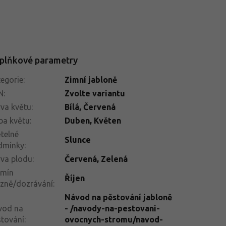
plňkové parametry
egorie
:
Zimní jabloně
N
:
Zvolte variantu
va květu
:
Bílá, Červená
ba květu
:
Duben, Květen
telné
Slunce
dmínky
:
va plodu
:
Červená, Zelená
rmín
Říjen
izně/dozrávání
:
Návod na pěstování jabloně
vod na
- /navody-na-pestovani-
tování
:
ovocnych-stromu/navod-