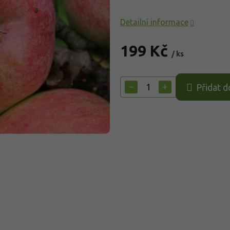
Detailní informace
199 Kč
/ ks
Měrná
cena:
−
+
Přidat d