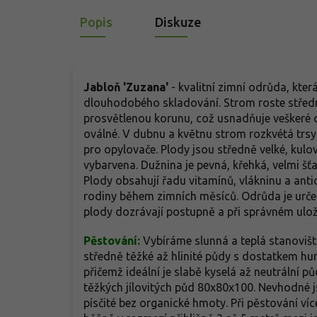
Popis
Diskuze
Jabloň 'Zuzana'
- kvalitní zimní odrůda, kter
dlouhodobého skladování. Strom roste středně
prosvětlenou korunu, což usnadňuje veškeré oš
oválné. V dubnu a květnu strom rozkvétá trs
pro opylovače. Plody jsou středně velké, kulovi
vybarvena. Dužnina je pevná, křehká, velmi š
Plody obsahují řadu vitamínů, vlákninu a anti
rodiny během zimních měsíců. Odrůda je urč
plody dozrávají postupně a při správném ulož
Pěstování:
Vybíráme slunná a teplá stanoviště
středně těžké až hlinité půdy s dostatkem h
přičemž ideální je slabě kyselá až neutrální
těžkých jílovitých půd 80x80x100. Nevhodné 
písčité bez organické hmoty. Při pěstování ví