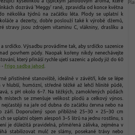
svěžující kyselinkou a typickým jahodovým aroma, které
Pla
mínkách dozrává 'Meggy' raně, zpravidla od konce května
do několika týdnů na začátku léta. Plody se uplatní k
oláče a dezerty, dobře poslouží také k výrobě džemů,
é stravy jsou zdrojem vitaminu C, vlákniny, draslíku a
 a srdíčko. Výsadbu provádíme tak, aby srdíčko sazenice
 nad povrhem půdy. Naopak kořeny nikdy nenechávejte
vání, který přináší rychle ujetí sazenic a plody již do 60
 -
frigo sadba jahod
.
ě přistíněné stanoviště, ideálně v závětří, kde se lépe
 v hlubší, humózní, středně těžké až lehčí hlinité půdě,
havá, s pH okolo 6–7. Na těžkých, zamokřených půdách
h místech se zmenšuje velikost plodů a celkový výnos.
 nejčastěji na jaře od dubna do začátku června nebo na
o září. Doporučený spon přibližně 25–30 × 25–30 cm
 se uplatní objem alespoň 3–5 litrů na jednu rostlinu, s
ení je důležitá pravidelná, přiměřená zálivka, zejména v
á stabilizovat mulč ze slámy, posekané trávy nebo