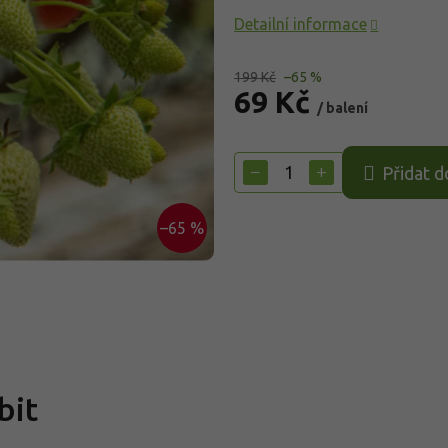
Detailní informace
199 Kč
–65 %
69 Kč
/ balení
Měrná
cena:
−
+
Přidat d
–65 %
bit