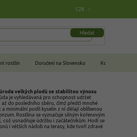
CZK
Hledat
í rostlin
Doručení na Slovensko
Kontakt
úroda velkých plodů se stabilitou výnosu
da je vyhledávaná pro schopnost udržet
 až do posledního sběru, čímž předčí mnohé
a minimální podíl kyselin z ní dělají oblíbenou
onzum. Rostlina se vyznačuje silným kořenovým
 což usnadňuje údržbu i začátečníkům. Hodí se
nů i větších nádob na terasy, kde tvoří zdravé