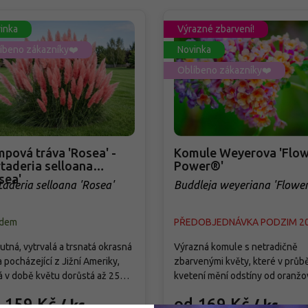
inka
Výrazné zbarvení!
íbeno zákazníky❤️
Novinka
Oblíbeno zákazníky❤️
pová tráva 'Rosea' -
Komule Weyerova 'Flow
taderia selloana
Power®'
sea'
taderia selloana 'Rosea'
Buddleja weyeriana 'Flowe
Power®'
adem
PŘEDOBJEDNÁVKA PODZIM 2
tná, vytrvalá a trsnatá okrasná
Výrazná komule s netradičně
a pocházející z Jižní Ameriky,
zbarvenými květy, které v průb
á v době květu dorůstá až 250
kvetení mění odstíny od oranžo
Od září vytváří bohatá,
přes růžovou až po fialovou. Kv
 159 Kč
od 169 Kč
/ ks
/ ks
holatá květenství světle
od července do září a pravideln