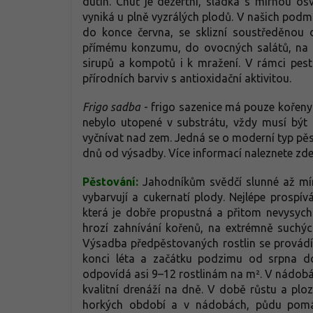
dutin. Chuť je dezertní, sladká s mírnou o
vyniká u plně vyzrálých plodů. V našich pod
do konce června, se sklizní soustředěnou 
přímému konzumu, do ovocných salátů, na k
sirupů a kompotů i k mražení. V rámci pestr
přírodních barviv s antioxidační aktivitou.
Frigo sadba
- frigo sazenice má pouze kořeny
nebylo utopené v substrátu, vždy musí být
vyčnívat nad zem. Jedná se o moderní typ pěsto
dnů od výsadby. Více informací naleznete zde
Pěstování:
Jahodníkům svědčí slunné až mírn
vybarvují a cukernatí plody. Nejlépe prospívá
která je dobře propustná a přitom nevysyc
hrozí zahnívání kořenů, na extrémně suchýc
Výsadba předpěstovaných rostlin se provádí
konci léta a začátku podzimu od srpna d
odpovídá asi 9–12 rostlinám na m². V nádobách
kvalitní drenáží na dně. V době růstu a ploz
horkých období a v nádobách, půdu pomáh