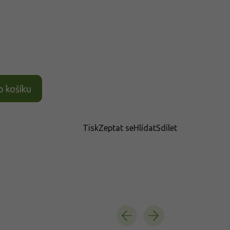
o košíku
Tisk
Zeptat se
Hlídat
Sdílet