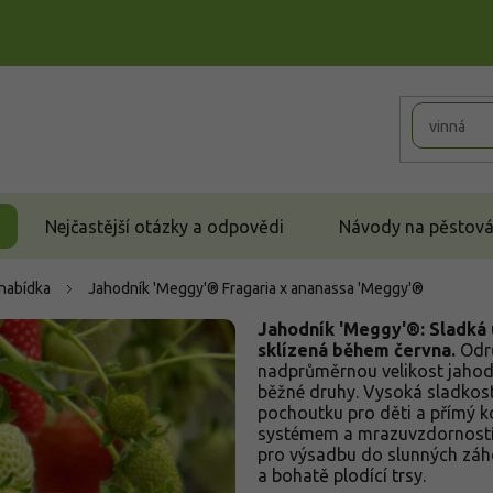
Nejčastější otázky a odpovědi
Návody na pěstován
 nabídka
Jahodník 'Meggy'®
Fragaria x ananassa 'Meggy'®
Jahodník 'Meggy'®: Sladká 
sklízená během června.
Odrů
nadprůměrnou velikost jahod
běžné druhy. Vysoká sladkost 
pochoutku pro děti a přímý k
systémem a mrazuvzdorností,
pro výsadbu do slunných záho
a bohatě plodící trsy.