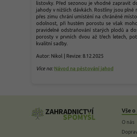
listovky. Před sezonou je vhodné zapravit 
jahody v nižších dávkách. Rostliny jsou plně
přes zimu chrání umístění na chráněné místo
odolnost, při hustém porostu se však mohou
pravidelné odstraňování starých plodů a do
porosty v prvních dvou až třech letech, p
kvalitní sadby.
Autor: Nikol | Revize: 8.12.2025
Více na:
Návod na pěstování jahod
Z
á
Vše o
p
a
O nás
t
í
Doprav