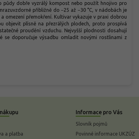
do půdy dobře vyzrálý kompost nebo použít hnojivo pro
 mrazuvzdorné přibližně do −25 až −30 °C, v nádobách je
 a omezení přemokření. Kultivar vykazuje v praxi dobrou
 objevit plísně na přezrálých plodech, proto prospívá
statečné proudění vzduchu. Nejvyšší plodnosti dosahují
oté se doporučuje výsadbu omladit novými rostlinami z
 nákupu
Informace pro Vás
Slovník pojmů
a a platba
Povinné informace UKZÚZ