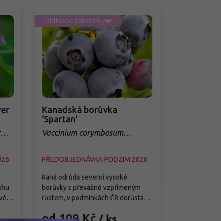
Oblíbeno zákazníky❤️
Oblíbeno zá
er
Kanadská borůvka
Třešeň 'Q
'Spartan'
sloupovit
r
Vaccinium corymbosum
Prunus avi
'Spartan'
026
PŘEDOBJEDNÁVKA PODZIM 2026
PŘEDOBJED
Raná odrůda severní vysoké
Tato moderní
ěhu
borůvky s převážně vzpřímeným
je splněným 
vé
růstem, v podmínkách ČR dorůstá
menších zahra
ete
asi 1,5–1,8 m výšky a 1–1,3 m šířky a
předností je j
od 109 Kč
od 299
/ ks
ě
vytváří středně hustý keř s pevnými
samosprašnos