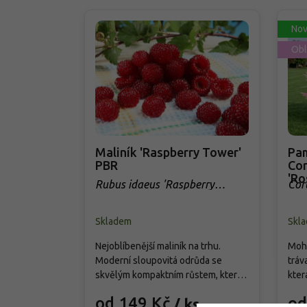
Nov
Obl
Maliník 'Raspberry Tower'
Pam
PBR
Cor
'Ro
Rubus idaeus 'Raspberry
Cor
Tower' PBR
Skladem
Skl
Nejoblíbenější maliník na trhu.
Mohu
Moderní sloupovitá odrůda se
tráv
skvělým kompaktním růstem, která
kter
přináší od června do srpna bohatou
cm. 
od 149 Kč
od
/ ks
úrodu velkých, sladkých a
choc