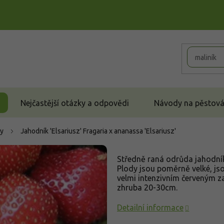
Nejčastější otázky a odpovědi
Návody na pěstován
y
Jahodník 'Elsariusz'
Fragaria x ananassa 'Elsariusz'
Středně raná odrůda jahodníku
Plody jsou poměrně velké, js
velmi intenzivním červeným 
zhruba 20-30cm.
Detailní informace