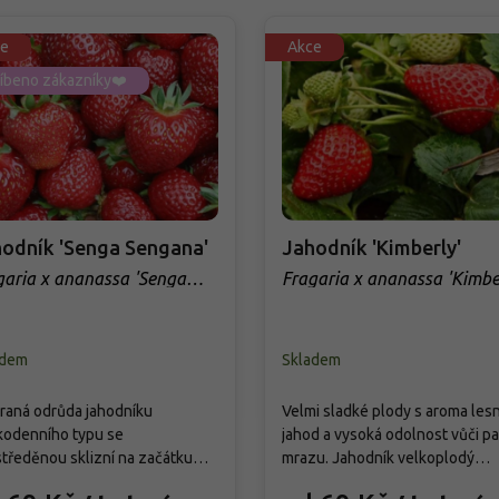
e
Akce
íbeno zákazníky❤️
odník 'Senga Sengana'
Jahodník 'Kimberly'
garia x ananassa 'Senga
Fragaria x ananassa 'Kimbe
gana'
adem
Skladem
raná odrůda jahodníku
Velmi sladké plody s aroma les
kodenního typu se
jahod a vysoká odolnost vůči pad
tředěnou sklizní na začátku
mrazu. Jahodník velkoplodý
, oblíbená ve střední Evropě pro
'Kimberly' představuje jednu z