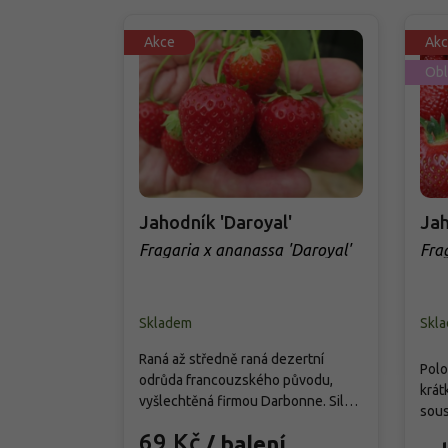
Akce
Akc
Obl
Jahodník 'Daroyal'
Jah
Fragaria x ananassa 'Daroyal'
Fra
Sen
Skladem
Skl
Raná až středně raná dezertní
Polo
odrůda francouzského původu,
krát
vyšlechtěná firmou Darbonne. Silně
sous
rostoucí rostliny tvoří robustní trsy
léta
69 Kč
/ balení
vysoké 20–30 cm a široké 30–40 cm