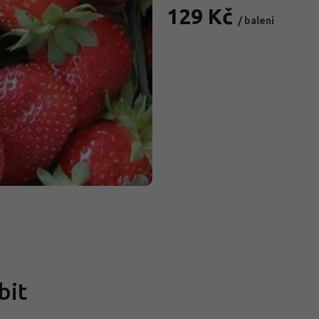
129 Kč
/ balení
Měrná
cena:
bit