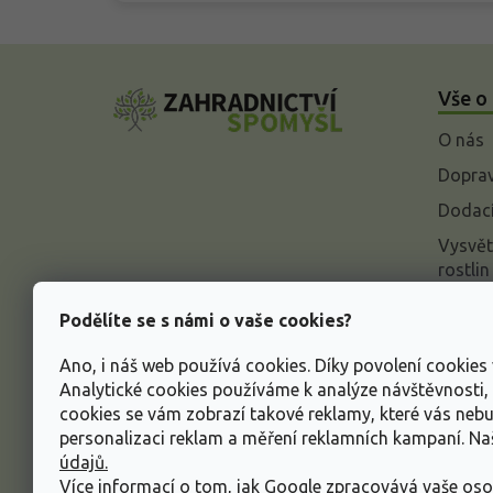
Z
á
Vše o
p
a
O nás
t
í
Doprav
Dodací
Vysvět
rostlin
Odstou
Podělíte se s námi o vaše cookies?
Rekla
Ano, i náš web používá cookies. Díky povolení cookie
Inform
Analytické cookies používáme k analýze návštěvnosti
údajů
cookies se vám zobrazí takové reklamy, které vás neb
Obcho
personalizaci reklam a měření reklamních kampaní. N
údajů.
Více informací o tom, jak Google zpracovává vaše oso