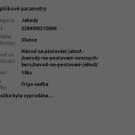
plňkové parametry
egorie
:
Jahody
N
:
2284900210006
telné
Slunce
dmínky
:
Návod na pěstování jahod -
vod na
/navody-na-pestovani-ovocnych-
tování
:
keru/navod-na-pestovani-jahod/
ení
:
10ks
p
frigo sadba
dby
:
ložka byla vyprodána…