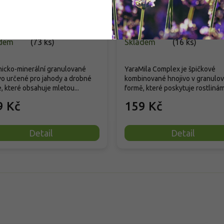
mikroprvky 1kg
ll-anchor="true" data-
="assistant" tabindex="-1">
dem
(
73 ks
)
Skladem
(
16 ks
)
icko-minerální granulované
YaraMila Complex je špičkové
vo určené pro jahody a drobné
kombinované hnojivo v granulo
, které obsahuje mletou...
formě, které poskytuje rostlinám.
9 Kč
159 Kč
Detail
Detail