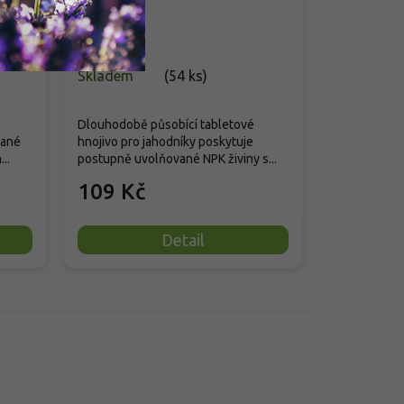
Skladem
(
54 ks
)
Dlouhodobě působící tabletové
vané
hnojivo pro jahodníky poskytuje
..
postupně uvolňované NPK živiny s...
109 Kč
Detail