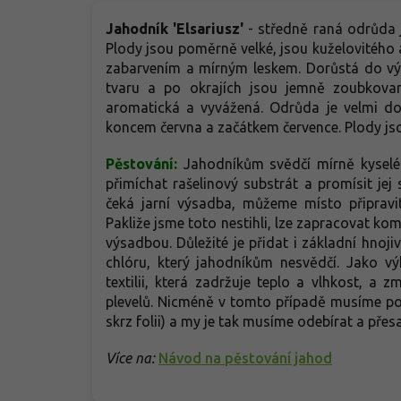
Jahodník 'Elsariusz'
- s
tředně raná odrůda j
Plody jsou poměrně velké, jsou kuželovitého 
zabarvením a mírným leskem. Dorůstá do výš
tvaru a po okrajích jsou jemně zoubkovan
aromatická a vyvážená. Odrůda je velmi 
koncem června a začátkem července. Plody jso
Pěstování:
Jahodníkům svědčí mírně kyselé
přimíchat rašelinový substrát a promísit jej
čeká jarní výsadba, můžeme místo připravi
Pakliže jsme toto nestihli, lze zapracovat kom
výsadbou. Důležité je přidat i základní hno
chlóru, který jahodníkům nesvědčí. Jako vý
textilii, která zadržuje teplo a vlhkost, a 
plevelů. Nicméně v tomto případě musíme po
skrz folii) a my je tak musíme odebírat a p
Více na:
Návod na pěstování jahod