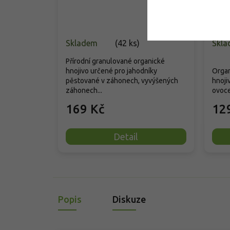
scro
turn
Skladem
(
42 ks
)
Skla
Přírodní granulované organické
hnojivo určené pro jahodníky
Organ
pěstované v záhonech, vyvýšených
hnoji
záhonech...
ovoce
169 Kč
12
Detail
Popis
Diskuze