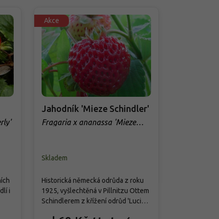
Akce
Akce
Jahodník 'Mieze Schindler'
Jahodník 
rly'
Fragaria x ananassa 'Mieze
Fragaria x 
Schindler'
Skladem
Skladem
ních
Historická německá odrůda z roku
Nová raná od
lí i
1925, vyšlechtěná v Pillnitzu Ottem
silně rostoucí
Schindlerem z křížení odrůd 'Lucida
vysoké 20–25
Perfecta' a 'Johannes Müller'. Patří
se sytě zelen