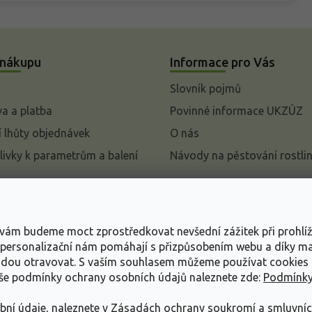
 nákupu
Informace pro Vás
Slovník pojmů
a a platba
Povinné informace UKZÚZ
 lhůty objednávek
O nás
livky k parametrům a balení
Návody na pěstování rostli
pení od kupní smlouvy
mace
s vám budeme moct zprostředkovat nevšední zážitek při prohlí
ace o ochraně osobních
, personalizační nám pomáhají s přizpůsobením webu a díky 
udou otravovat.
S vaším souhlasem můžeme používat cookies 
dní podmínky
aše podmínky ochrany osobních údajů naleznete zde:
Podmínky
bní údaje, naleznete v
Zásadách ochrany soukromí a smluvní