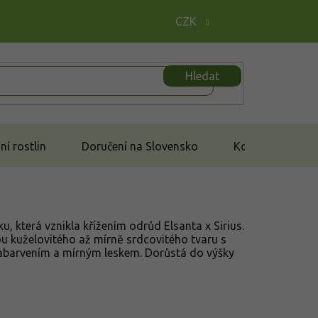
CZK
Hledat
í rostlin
Doručení na Slovensko
Kontakt
, která vznikla křížením odrůd Elsanta x Sirius.
ou kuželovitého až mírně srdcovitého tvaru s
zabarvením a mírným leskem. Dorůstá do výšky