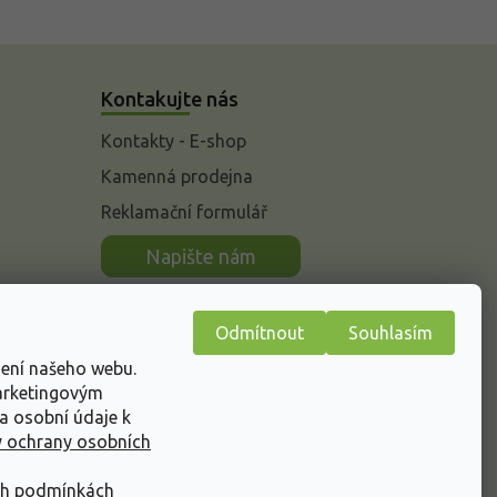
Kontakujte nás
Kontakty - E-shop
Kamenná prodejna
Reklamační formulář
n
Napište nám
Odmítnout
Souhlasím
žení našeho webu.
marketingovým
a osobní údaje k
 ochrany osobních
ch podmínkách