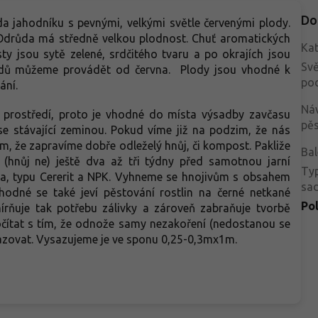
Do
a jahodníku s pevnými, velkými světle červenými plody.
 Odrůda má středně velkou plodnost. Chuť aromatických
Kat
sty jsou sytě zelené, srdčitého tvaru a po okrajích jsou
Svě
lodů můžeme provádět od června. Plody jsou vhodné k
po
ání.
Ná
prostředí, proto je vhodné do místa výsadby zavčasu
pěs
 se stávající zeminou. Pokud víme již na podzim, že nás
m, že zapravíme dobře odleželý hnůj, či kompost. Pakliže
Bal
 (hnůj ne) ještě dva až tři týdny před samotnou jarní
Ty
jiva, typu Cererit a NPK. Vyhneme se hnojivům s obsahem
sa
hodné se také jeví pěstování rostlin na černé netkané
Po
zmírňuje tak potřebu zálivky a zároveň zabraňuje tvorbě
čítat s tím, že odnože samy nezakoření (nedostanou se
řesazovat. Vysazujeme je ve sponu 0,25-0,3mx1m.