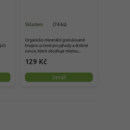
Skladem
(
74 ks
)
Organicko-minerální granulované
ých
hnojivo určené pro jahody a drobné
ovoce, které obsahuje mletou...
129 Kč
Detail