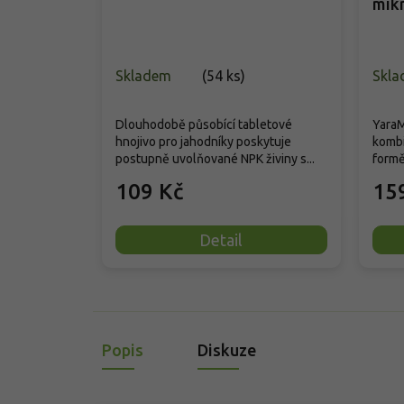
mik
Skladem
(
54 ks
)
Skla
Dlouhodobě působící tabletové
YaraM
hnojivo pro jahodníky poskytuje
kombi
postupně uvolňované NPK živiny s...
formě
109 Kč
15
Detail
Popis
Diskuze