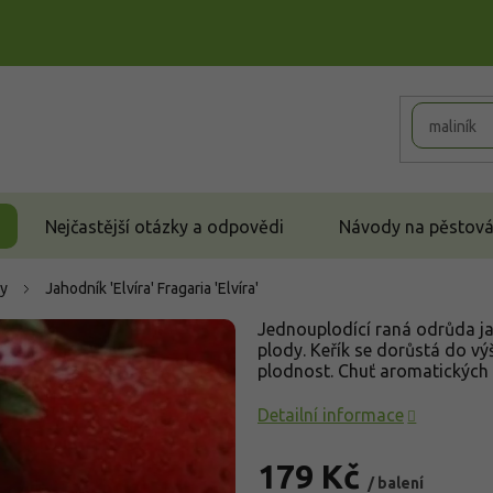
Nejčastější otázky a odpovědi
Návody na pěstován
y
Jahodník 'Elvíra'
Fragaria 'Elvíra'
Jednouplodící raná odrůda ja
plody. Keřík se dorůstá do v
plodnost. Chuť aromatických p
Detailní informace
179 Kč
/ balení