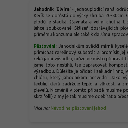
Jahodník 'Elvíra'
- jednouplodící raná odrůd
Keřík se dorůstá do výšky zhruba 20-30cm.
plodů je sladká, šťavnatá a velmi chutná. Li
lehce zoubkované. Sklizeň dozrávajících p
přímému konzumu ale také k dalšímu zpracov
Pěstování:
Jahodníkům svědčí mírně kyselé 
přimíchat rašelinový substrát a promísit jej
čeká jarní výsadba, můžeme místo připravit tí
jsme toto nestihli, lze zapracovat kompost
výsadbou. Důležité je přidat i základní hno
chlóru, který jahodníkům nesvědčí. Jako vý
textilii, která zadržuje teplo a vlhkost, a 
plevelů. Nicméně v tomto případě musíme po
skrz folii) a my je tak musíme odebírat a p
Více na:
Návod na pěstování jahod