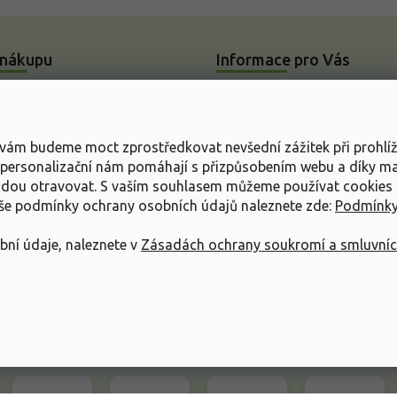
 nákupu
Informace pro Vás
Slovník pojmů
a a platba
Povinné informace UKZÚZ
s vám budeme moct zprostředkovat nevšední zážitek při prohlí
 lhůty objednávek
O nás
, personalizační nám pomáhají s přizpůsobením webu a díky 
livky k parametrům a balení
Návody na pěstování rostli
udou otravovat.
S vaším souhlasem můžeme používat cookies 
aše podmínky ochrany osobních údajů naleznete zde:
Podmínky
pení od kupní smlouvy
bní údaje, naleznete v
Zásadách ochrany soukromí a smluvní
mace
ace o ochraně osobních
dní podmínky