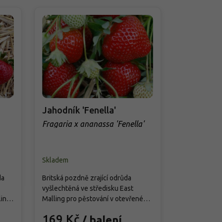
Jahodník 'Fenella'
Fragaria x ananassa 'Fenella'
Fragaria ve
Skladem
Skladem
da
Britská pozdně zrající odrůda
Odrůda 'White
vyšlechtěná ve středisku East
měsíční jaho
liny
Malling pro pěstování v otevřeném
plodností. N
é 20–
terénu bez fólií. Dorůstá asi 20–30
drobné a aro
169 Kč
269 Kč
/ balení
ě
cm výšky a 30–40 cm šířky, tvoří
lesních jahůd