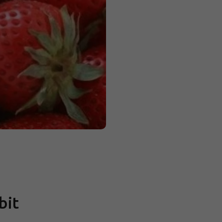
Měrná
cena:
bit