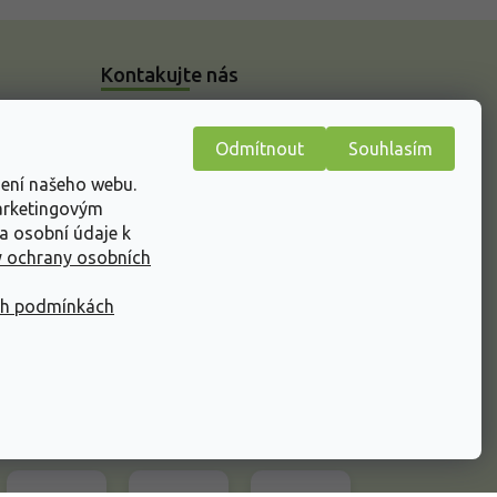
Kontakujte nás
Kontakty - E-shop
Odmítnout
Souhlasím
Kamenná prodejna
žení našeho webu.
Reklamační formulář
marketingovým
n
Napište nám
a osobní údaje k
 ochrany osobních
ch podmínkách