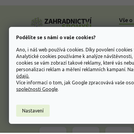
Z
á
Vše o
p
a
O nás
t
Podělíte se s námi o vaše cookies?
í
Doprav
Ano, i náš web používá cookies. Díky povolení cookie
Dodací
Analytické cookies používáme k analýze návštěvnosti
Vysvět
cookies se vám zobrazí takové reklamy, které vás neb
rostlin
personalizaci reklam a měření reklamních kampaní. N
údajů.
Odstou
Více informací o tom, jak Google zpracovává vaše oso
Rekla
společnosti Google
.
Inform
údajů
Nastavení
Obcho