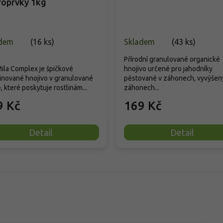
roprvky 1kg
dem
(
16 ks
)
Skladem
(
43 ks
)
Přírodní granulované organické
ila Complex je špičkové
hnojivo určené pro jahodníky
nované hnojivo v granulované
pěstované v záhonech, vyvýšen
, které poskytuje rostlinám...
záhonech...
9 Kč
169 Kč
Detail
Detail