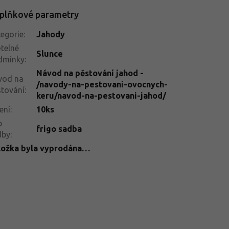
plňkové parametry
egorie
:
Jahody
telné
Slunce
dmínky
:
Návod na pěstování jahod -
vod na
/navody-na-pestovani-ovocnych-
tování
:
keru/navod-na-pestovani-jahod/
ení
:
10ks
p
frigo sadba
dby
:
ložka byla vyprodána…