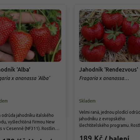
odník 'Alba'
Jahodník 'Rendezvous'
garia x ananassa 'Alba'
Fragaria x ananassa
'Rendezvous'
adem
Skladem
Velmi raná, jednou plodící odrů
 odrůda jahodníku italského
jahodníku z evropského
du, vyšlechtěná firmou New
šlechtitelského programu. Rost
ts v Cesenně (NF311). Rostliny
tvoří nízké, robustní trsy vysok
 silně rostoucí, tvoří robustní
189 Kč
/ balení
25 cm a široké 30–40 cm s tmav