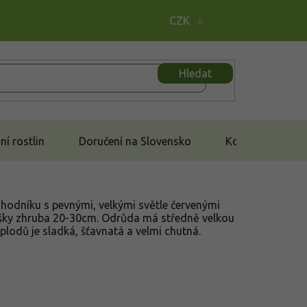
CZK
Hledat
í rostlin
Doručení na Slovensko
Kontakt
hodníku s pevnými, velkými světle červenými
ýšky zhruba 20-30cm. Odrůda má středně velkou
lodů je sladká, šťavnatá a velmi chutná.