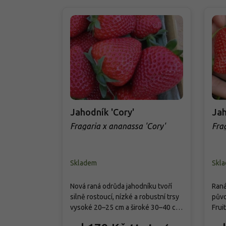
Jahodník 'Cory'
Jah
Fragaria x ananassa 'Cory'
Fra
Skladem
Skl
Nová raná odrůda jahodníku tvoří
Raná
silně rostoucí, nízké a robustní trsy
půvo
vysoké 20–25 cm a široké 30–40 cm
Frui
se sytě zelenými trojčetnými listy,
jsou