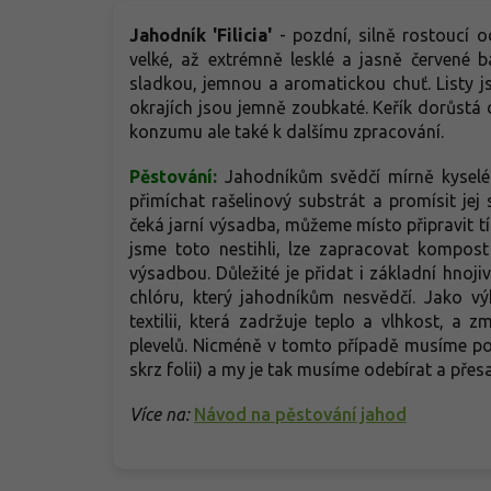
Jahodník 'Filicia'
- pozdní, silně rostoucí o
velké, až extrémně lesklé a jasně červené
sladkou, jemnou a aromatickou chuť. Listy js
okrajích jsou jemně zoubkaté. Keřík dorůst
konzumu ale také k dalšímu zpracování.
Pěstování:
Jahodníkům svědčí mírně kyselé 
přimíchat rašelinový substrát a promísit jej
čeká jarní výsadba, můžeme místo připravit tí
jsme toto nestihli, lze zapracovat kompost
výsadbou. Důležité je přidat i základní hno
chlóru, který jahodníkům nesvědčí. Jako vý
textilii, která zadržuje teplo a vlhkost, a 
plevelů. Nicméně v tomto případě musíme po
skrz folii) a my je tak musíme odebírat a p
Více na:
Návod na pěstování jahod