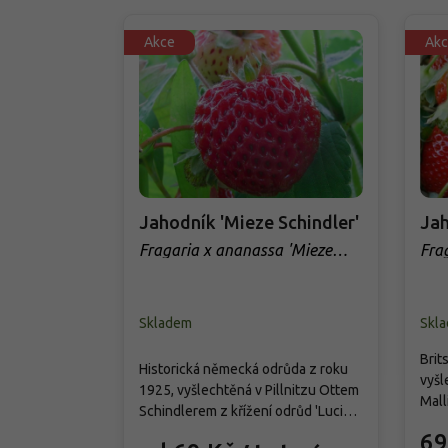
Akce
Akc
Jahodník 'Mieze Schindler'
Jah
Fragaria x ananassa 'Mieze
Fra
Schindler'
Skladem
Skl
Brit
Historická německá odrůda z roku
vyšl
1925, vyšlechtěná v Pillnitzu Ottem
Mall
Schindlerem z křížení odrůd 'Lucida
teré
Perfecta' a 'Johannes Müller'. Patří
69
cm v