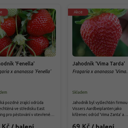
e
Akce
odník 'Fenella'
Jahodník 'Vima Tarda'
garia x ananassa 'Fenella'
Fragaria x ananassa 'Vima
Tarda'
adem
Skladem
ská pozdně zrající odrůda
Jahodník byl vyšlechtěn firmou
echtěná ve středisku East
Vissers Aardbeiplanten jako
ing pro pěstování v otevřeném
kříženec odrůd 'Vima Zanta' a
nu bez fólií. Dorůstá asi 20–30
'Vicoda'. Patří mezi pozdní,
 Kč
69 Kč
/ balení
/ balení
ýšky a 30–40 cm šířky, tvoří
jednouplodící odrůdy určené pr