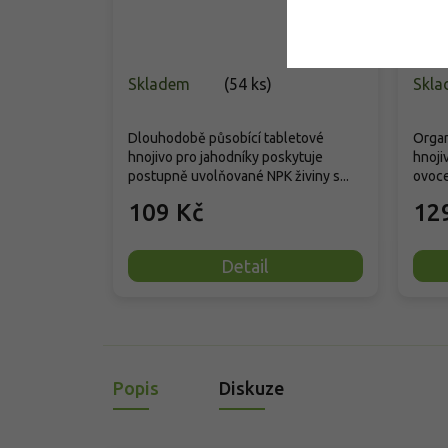
Skladem
(
54 ks
)
Skla
Dlouhodobě působící tabletové
Organ
hnojivo pro jahodníky poskytuje
hnoji
postupně uvolňované NPK živiny s...
ovoce
109 Kč
12
Detail
Popis
Diskuze