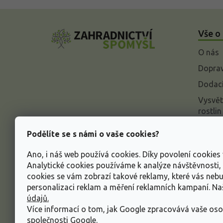
Z
á
Vše o
p
a
O nás
t
í
Doprav
Dodací
Vysvět
rostlin
Odstou
Podělíte se s námi o vaše cookies?
Rekla
Ano, i náš web používá cookies. Díky povolení cookie
Inform
Analytické cookies používáme k analýze návštěvnosti
údajů
cookies se vám zobrazí takové reklamy, které vás neb
Obcho
personalizaci reklam a měření reklamních kampaní. N
údajů.
Více informací o tom, jak Google zpracovává vaše oso
společnosti Google
.