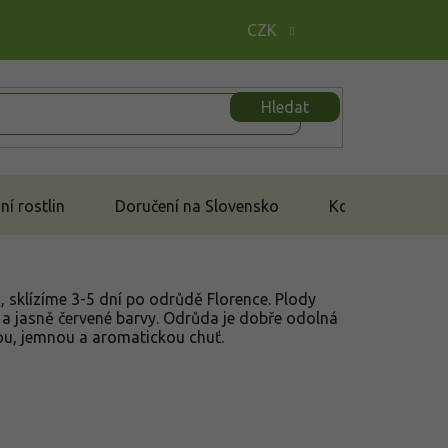
CZK
Hledat
í rostlin
Doručení na Slovensko
Kontakt
, sklízíme 3-5 dní po odrůdě Florence. Plody
é a jasně červené barvy. Odrůda je dobře odolná
ou, jemnou a aromatickou chuť.