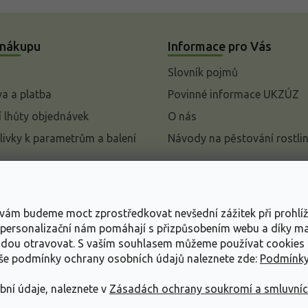
 nákupu
Informace pro Vás
Slovník pojmů
a a platba
Povinné informace UKZÚZ
 lhůty objednávek
O nás
livky k parametrům a balení
Návody na pěstování rostli
pení od kupní smlouvy
mace
s vám budeme moct zprostředkovat nevšední zážitek při prohlí
ace o ochraně osobních
, personalizační nám pomáhají s přizpůsobením webu a díky 
udou otravovat.
S vaším souhlasem můžeme používat cookies 
dní podmínky
aše podmínky ochrany osobních údajů naleznete zde:
Podmínky
bní údaje, naleznete v
Zásadách ochrany soukromí a smluvní