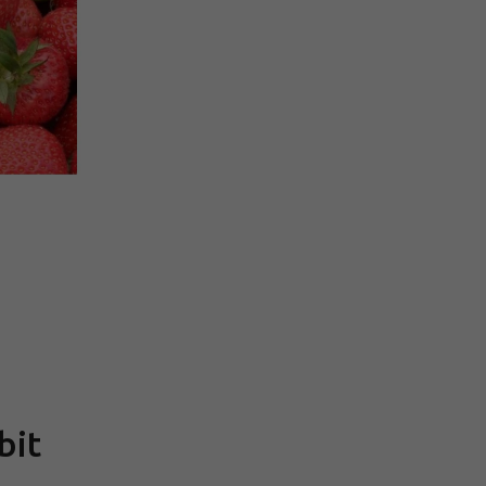
Měrná
cena:
bit