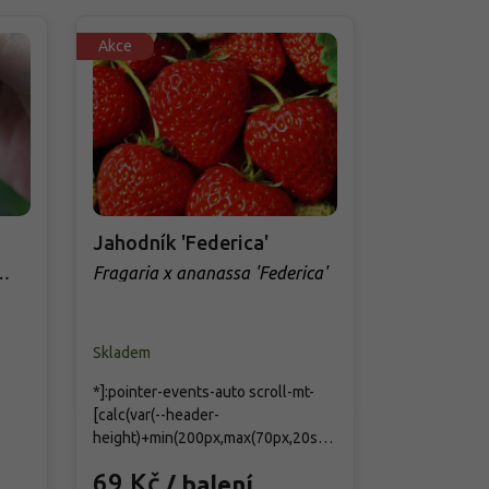
Akce
Akce
Jahodník 'Federica'
Jahodník 
Fragaria x ananassa 'Federica'
Fragaria x 
Skladem
Skladem
*]:pointer-events-auto scroll-mt-
*]:pointer-ev
[calc(var(--header-
[calc(var(--h
height)+min(200px,max(70px,20svh)))]"
height)+min(
dir="auto" data-turn-id="request-
dir="auto" da
69 Kč
69 Kč
/ balení
/
o
WEB:3fc1199b-ab14-40db-8530-
WEB:3fc1199