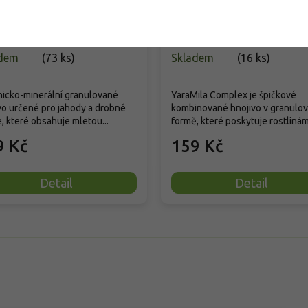
mikroprvky 1kg
dem
(
73 ks
)
Skladem
(
16 ks
)
icko-minerální granulované
YaraMila Complex je špičkové
vo určené pro jahody a drobné
kombinované hnojivo v granulo
, které obsahuje mletou...
formě, které poskytuje rostlinám.
9 Kč
159 Kč
Detail
Detail