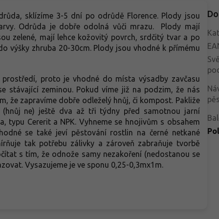
Do
drůda, sklízíme 3-5 dní po odrůdě Florence. Plody jsou
 barvy. Odrůda je dobře odolná vůči mrazu. Plody mají
Kat
ou zelené, mají lehce kožovitý povrch, srdčitý tvar a po
EA
á do výšky zhruba 20-30cm. Plody jsou vhodné k přímému
Svě
po
prostředí, proto je vhodné do místa výsadby zavčasu
Ná
 se stávající zeminou. Pokud víme již na podzim, že nás
pěs
m, že zapravíme dobře odleželý hnůj, či kompost. Pakliže
 (hnůj ne) ještě dva až tři týdny před samotnou jarní
Bal
jiva, typu Cererit a NPK. Vyhneme se hnojivům s obsahem
Po
hodné se také jeví pěstování rostlin na černé netkané
zmírňuje tak potřebu zálivky a zároveň zabraňuje tvorbě
čítat s tím, že odnože samy nezakoření (nedostanou se
řesazovat. Vysazujeme je ve sponu 0,25-0,3mx1m.