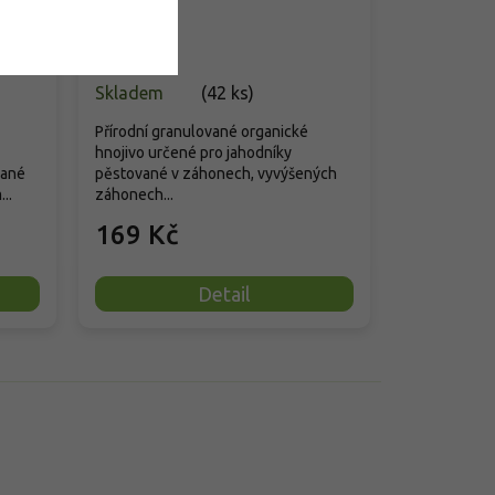
vhodné k dezertnímu využití.
Skladem
(
42 ks
)
Přírodní granulované organické
hnojivo určené pro jahodníky
vané
pěstované v záhonech, vyvýšených
..
záhonech...
169 Kč
Detail