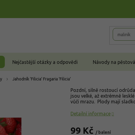
Nejčastější otázky a odpovědi
Návody na pěstován
y
Jahodník 'Filicia'
Fragaria 'Filicia'
Pozdní, silně rostoucí odrůda
jsou velké, až extrémně leskl
vůči mrazu. Plody mají sladk
Detailní informace
99 Kč
/ balení