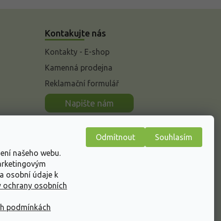
Kontakujte nás
Kontakty - E-shop
Kamenná prodejna
Reklamační formulář
n
Napište nám
Odmítnout
Souhlasím
žení našeho webu.
marketingovým
a osobní údaje k
 ochrany osobních
ch podmínkách