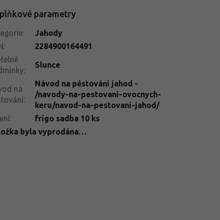
plňkové parametry
egorie
:
Jahody
N
:
2284900164491
telné
Slunce
dmínky
:
Návod na pěstování jahod -
vod na
/navody-na-pestovani-ovocnych-
tování
:
keru/navod-na-pestovani-jahod/
ení
:
frigo sadba 10 ks
ložka byla vyprodána…