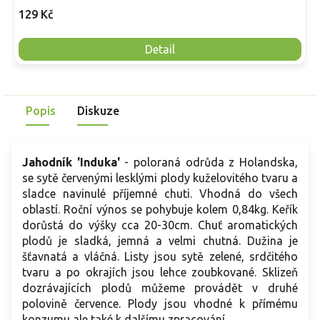
129 Kč
Detail
Popis
Diskuze
Jahodník 'Induka'
- poloraná odrůda z Holandska,
se sytě červenými lesklými plody kuželovitého tvaru a
sladce navinulé příjemné chuti. Vhodná do všech
oblastí. Roční výnos se pohybuje kolem 0,84kg. Keřík
dorůstá do výšky cca 20-30cm. Chuť aromatických
plodů je sladká, jemná a velmi chutná. Dužina je
šťavnatá a vláčná. Listy jsou sytě zelené, srdčitého
tvaru a po okrajích jsou lehce zoubkované. Sklizeň
dozrávajících plodů můžeme provádět v druhé
polovině července. Plody jsou vhodné k přímému
konzumu ale také k dalšímu zpracování.