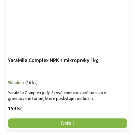
YaraMila Complex NPK s mikroprvky 1kg
Skladem
(
16 ks
)
YaraMila Complex je špičkové kombinované hnojivo v
granulované formě, které poskytuje rostlinám...
159 Kč
Detail