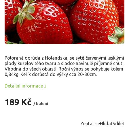
Poloraná odrůda z Holandska, se sytě červenými lesklými
plody kuželovitého tvaru a sladce navinulé příjemné chuti.
Vhodná do všech oblastí. Roční výnos se pohybuje kolem
0,84kg. Keřík dorůstá do výšky cca 20-30cm.
Detailní informace
189 Kč
/ balení
Měrná
cena:
Zeptat se
Hlídat
Sdílet