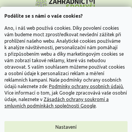
á
p
a
Podělíte se s námi o vaše cookies?
t
Vše o nákupu
í
Ano, i náš web používá cookies. Díky povolení cookies
vám budeme moct zprostředkovat nevšední zážitek při
prohlížení našeho webu. Analytické cookies používáme
Informace pro Vás
k analýze návštěvnosti, personalizační nám pomáhají
s přizpůsobením webu a díky marketingovým cookies se
Kontakujte nás
vám zobrazí takové reklamy, které vás nebudou
otravovat.
S vaším souhlasem můžeme používat cookies
a osobní údaje k personalizaci reklam a měření
reklamních kampaní. Naše podmínky ochrany osobních
údajů naleznete zde:
Podmínky ochrany osobních údajů.
Více informací o tom, jak Google zpracovává vaše osobní
údaje, naleznete v
Zásadách ochrany soukromí a
smluvních podmínkách společnosti Google
.
Vytvořil Shoptet
Nastavení