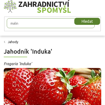
Přejít
na
obsah
Hledat
Jahody
Jahodník 'Induka'
Fragaria 'Induka'