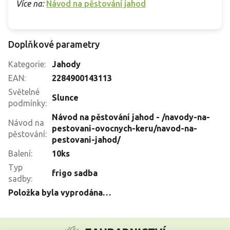
Více na:
Návod na pěstování jahod
Doplňkové parametry
Kategorie
:
Jahody
EAN
:
2284900143113
Světelné
Slunce
podmínky
:
Návod na pěstování jahod - /navody-na-
Návod na
pestovani-ovocnych-keru/navod-na-
pěstování
:
pestovani-jahod/
Balení
:
10ks
Typ
frigo sadba
sadby
:
Položka byla vyprodána…
Z