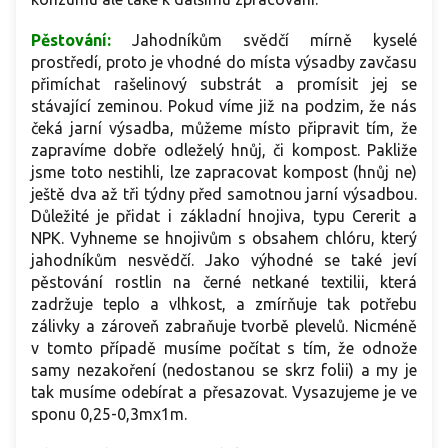
Pěstování:
Jahodníkům svědčí mírně kyselé
prostředí, proto je vhodné do místa výsadby zavčasu
přimíchat rašelinový substrát a promísit jej se
stávající zeminou. Pokud víme již na podzim, že nás
čeká jarní výsadba, můžeme místo připravit tím, že
zapravíme dobře odleželý hnůj, či kompost. Pakliže
jsme toto nestihli, lze zapracovat kompost (hnůj ne)
ještě dva až tři týdny před samotnou jarní výsadbou.
Důležité je přidat i základní hnojiva, typu Cererit a
NPK. Vyhneme se hnojivům s obsahem chlóru, který
jahodníkům nesvědčí. Jako výhodné se také jeví
pěstování rostlin na černé netkané textilii, která
zadržuje teplo a vlhkost, a zmírňuje tak potřebu
zálivky a zároveň zabraňuje tvorbě plevelů. Nicméně
v tomto případě musíme počítat s tím, že odnože
samy nezakoření (nedostanou se skrz folii) a my je
tak musíme odebírat a přesazovat. Vysazujeme je ve
sponu 0,25-0,3mx1m.