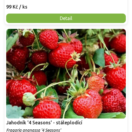
99 Kč
/ ks
Detail
Jahodník '4 Seasons' - stáleplodící
Fragaria ananassa '4 Seasons'