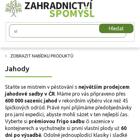
Přejít
na
obsah
Hledat
ZOBRAZIT NABÍDKU PRODUKTŮ
Jahody
Staňte se mistrem v pěstování s
největším prodejcem
jahodové sadby v ČR
. Máme pro vás připraveno přes
600 000 sazenic jahod
v rekordním výběru více než 45
špičkových odrůd. Právě nyní přijímáme předobjednávky
pro jarní expedici, abyste mohli sázet v ten nejlepší čas.
Vyberte si
prémiovou frigo sadbu
či sazenice v
kontejnerech a vychutnejte si první vlastní plody už
60
dní po výsadbě
. Odolné jednouplodící klasiky i sladké