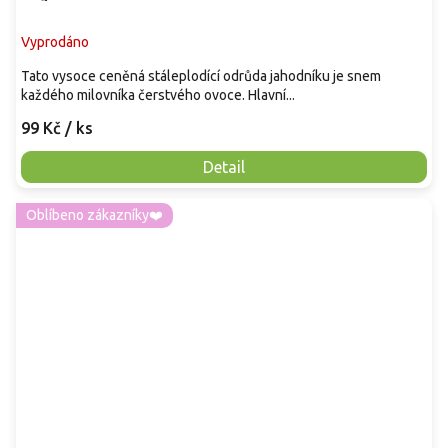
Vyprodáno
Tato vysoce ceněná stáleplodící odrůda jahodníku je snem
každého milovníka čerstvého ovoce. Hlavní...
99 Kč
/ ks
Detail
Oblíbeno zákazníky❤️