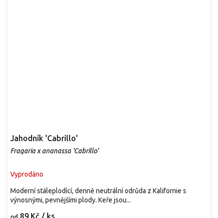
Jahodník 'Cabrillo'
Fragaria x ananassa 'Cabrillo'
Vyprodáno
Moderní stáleplodící, denně neutrální odrůda z Kalifornie s
výnosnými, pevnějšími plody. Keře jsou...
89 Kč
/ ks
od