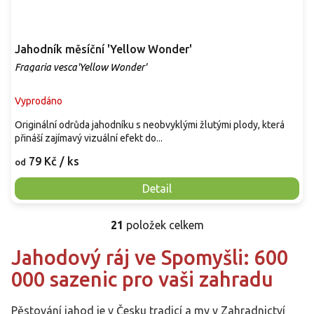
Jahodník měsíční 'Yellow Wonder'
Fragaria vesca'Yellow Wonder'
Vyprodáno
Originální odrůda jahodníku s neobvyklými žlutými plody, která
přináší zajímavý vizuální efekt do...
79 Kč
/ ks
od
Detail
21
položek celkem
O
v
Jahodový ráj ve Spomyšli: 600
l
á
000 sazenic pro vaši zahradu
d
a
c
Pěstování jahod je v Česku tradicí a my v Zahradnictví