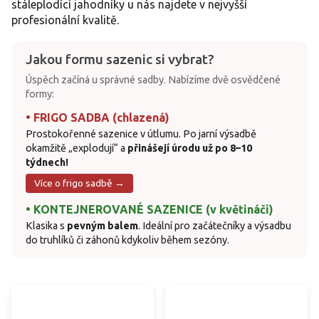
stáleplodící jahodníky u nás najdete v nejvyšší
profesionální kvalitě.
Jakou formu sazenic si vybrat?
Úspěch začíná u správné sadby. Nabízíme dvě osvědčené
formy:
• FRIGO SADBA (chlazená)
Prostokořenné sazenice v útlumu. Po jarní výsadbě
okamžitě „explodují“ a
přinášejí úrodu už po 8–10
týdnech!
Více o frigo sadbě →
• KONTEJNEROVANÉ SAZENICE (v květináči)
Klasika s
pevným balem
. Ideální pro začátečníky a výsadbu
do truhlíků či záhonů kdykoliv během sezóny.