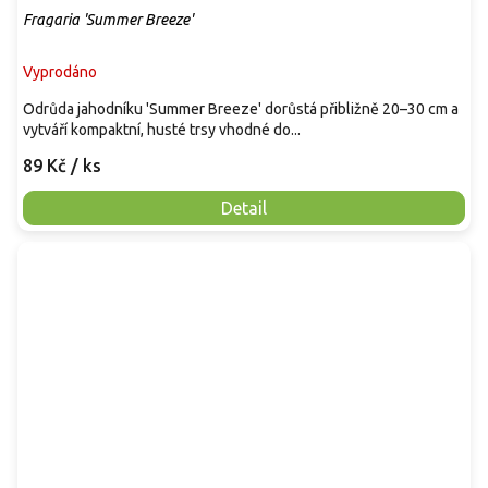
Fragaria 'Summer Breeze'
Vyprodáno
Odrůda jahodníku 'Summer Breeze' dorůstá přibližně 20–30 cm a
vytváří kompaktní, husté trsy vhodné do...
89 Kč
/ ks
Detail