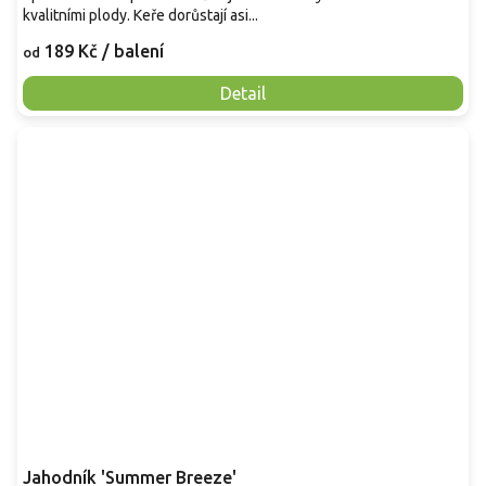
kvalitními plody. Keře dorůstají asi...
189 Kč
/ balení
od
Detail
Jahodník 'Summer Breeze'