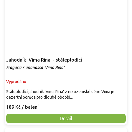
Jahodník 'Vima Rina' - stáleplodící
Fragaria x ananassa 'Vima Rina'
Vyprodáno
Stáleplodící jahodník 'Vima Rina' z nizozemské série Vima je
dezertní odrůda pro dlouhé období...
189 Kč
/ balení
Detail