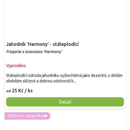
Jahodník 'Harmony' - stáleplodící
Fragaria x ananassa 'Harmony'
Vyprodáno
Stáleplodící odrůda jahodníku vyšlechtěná jako dezertní, s delším
obdobím sklizně a dobrou odolností k...
25 Kč
/ ks
od
Detail
Oblíbeno zákazníky❤️