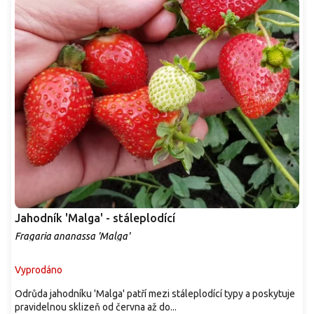
Jahodník 'Malga' - stáleplodící
Fragaria ananassa 'Malga'
Vyprodáno
Odrůda jahodníku 'Malga' patří mezi stáleplodící typy a poskytuje
pravidelnou sklizeň od června až do...