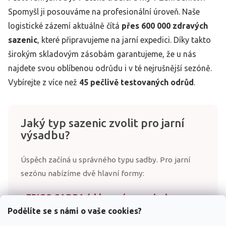
í
Spomyšl ji posouváme na profesionální úroveň. Naše
p
r
logistické zázemí aktuálně čítá
přes 600 000 zdravých
v
sazenic
, které připravujeme na jarní expedici. Díky takto
k
širokým skladovým zásobám garantujeme, že u nás
y
v
najdete svou oblíbenou odrůdu i v té nejrušnější sezóně.
ý
Vybírejte z více než
45 pečlivě testovaných odrůd
.
p
i
s
u
Jaký typ sazenic zvolit pro jarní
výsadbu?
Úspěch začíná u správného typu sadby. Pro jarní
sezónu nabízíme dvě hlavní formy:
• FRIGO SADBA (chlazené sazenice)
Podělíte se s námi o vaše cookies?
Jedná se o
prostokořenné sazenice v útlumu
.