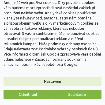
Po výsadbě do jarní půdy okamžitě „explodují“
Ano, i náš web používá cookies. Díky povolení cookies
vám budeme moct zprostředkovat nevšední zážitek při
růstem a přinášejí úrodu už po 8–10 týdnech. Je to
prohlížení našeho webu. Analytické cookies používáme
nejefektivnější cesta k rychlé sklizni bez čekání na
k analýze návštěvnosti, personalizační nám pomáhají
další rok.
s přizpůsobením webu a díky marketingovým cookies se
vám zobrazí takové reklamy, které vás nebudou
Více o frigo sadbě →
otravovat.
S vaším souhlasem můžeme používat cookies
a osobní údaje k personalizaci reklam a měření
reklamních kampaní. Naše podmínky ochrany osobních
• KONTEJNEROVANÉ SAZENICE (v
údajů naleznete zde:
Podmínky ochrany osobních údajů.
květináči)
Více informací o tom, jak Google zpracovává vaše osobní
údaje, naleznete v
Zásadách ochrany soukromí a
Klasika s
pevným kořenovým balem
. Tyto
smluvních podmínkách společnosti Google
.
sazenice můžete sázet prakticky kdykoliv během
sezóny. Jsou ideální pro začátečníky, děti a pro
výsadbu do truhlíků či vyvýšených záhonů, kde se
Nastavení
rychle uchytí.
Odmítnout
Souhlasím
Máme pro vás malý dárek
Průvodce odrůdami a jejich využití