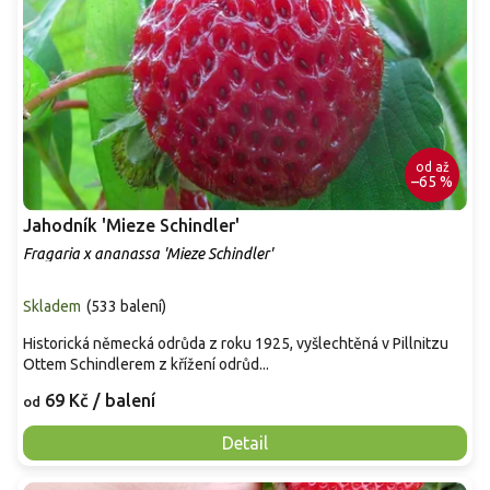
od
až
–65 %
Jahodník 'Mieze Schindler'
Fragaria x ananassa 'Mieze Schindler'
Skladem
(
533 balení
)
Historická německá odrůda z roku 1925, vyšlechtěná v Pillnitzu
Ottem Schindlerem z křížení odrůd...
69 Kč
/ balení
od
Detail