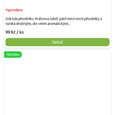
Vyprodáno
Odrůda jahodníku 'Královna údolí' patří mezi lesní jahodníky a
vyniká drobnými, ale velmi aromatickými...
99 Kč
/ ks
Detail
Novinka