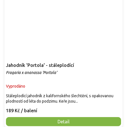
Jahodník 'Portola' - stáleplodící
Fragaria x ananassa 'Portola'
Vyprodáno
Stáleplodící jahodník z kalifornského šlechtění, s opakovanou
plodností od léta do podzimu. Keře jsou...
189 Kč
/ balení
Detail