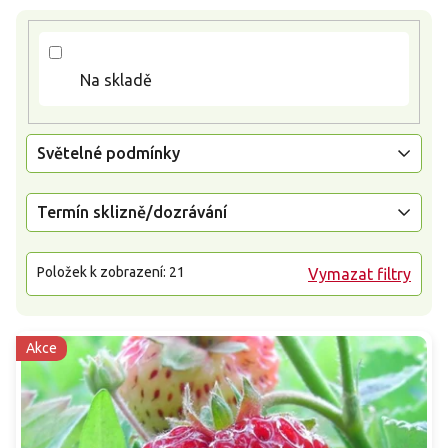
k
t
ů
Na skladě
Světelné podmínky
Termín sklizně/dozrávání
Položek k zobrazení:
21
Vymazat filtry
Akce