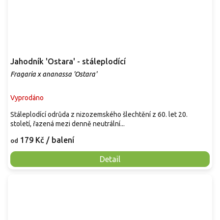
Jahodník 'Ostara' - stáleplodící
Fragaria x ananassa 'Ostara'
Vyprodáno
Stáleplodící odrůda z nizozemského šlechtění z 60. let 20.
století, řazená mezi denně neutrální...
179 Kč
/ balení
od
Detail