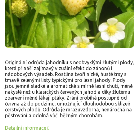
Originální odrůda jahodníku s neobvyklými žlutými plody,
která přináší zajímavý vizuální efekt do záhonů i
nádobových výsadeb. Rostlina tvoří nízké, husté trsy s
tmavě zelenými listy typickými pro lesní jahody. Plody
jsou jemně sladké a aromatické s mírně lesní chutí, méně
nakyslé než u klasických červených jahod a díky žlutému
zbarvení méně lákají ptáky. Zrání probíhá postupně od
června až do podzimu, umožňující dlouhodobou sklizeň
čerstvých plodů. Odrůda je mrazuvzdorná, nenáročná na
pěstování a odolná vůči běžným chorobám.
Detailní informace