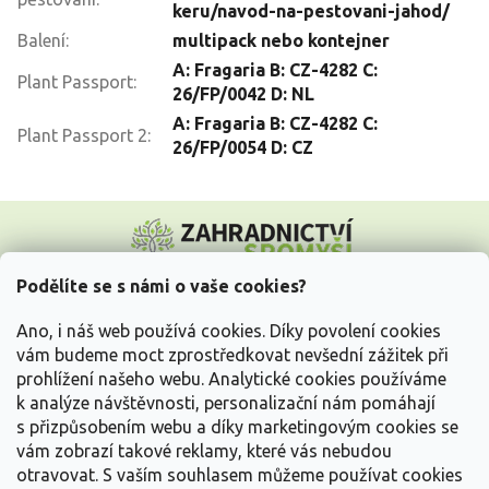
keru/navod-na-pestovani-jahod/
Balení
:
multipack nebo kontejner
A: Fragaria B: CZ-4282 C:
Plant Passport
:
26/FP/0042 D: NL
A: Fragaria B: CZ-4282 C:
Plant Passport 2
:
26/FP/0054 D: CZ
Z
á
p
a
Podělíte se s námi o vaše cookies?
t
Vše o nákupu
í
Ano, i náš web používá cookies. Díky povolení cookies
vám budeme moct zprostředkovat nevšední zážitek při
prohlížení našeho webu. Analytické cookies používáme
Informace pro Vás
k analýze návštěvnosti, personalizační nám pomáhají
s přizpůsobením webu a díky marketingovým cookies se
Kontakujte nás
vám zobrazí takové reklamy, které vás nebudou
otravovat.
S vaším souhlasem můžeme používat cookies