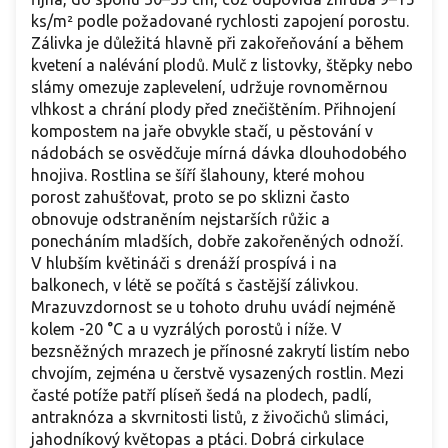
ks/m² podle požadované rychlosti zapojení porostu.
Zálivka je důležitá hlavně při zakořeňování a během
kvetení a nalévání plodů. Mulč z listovky, štěpky nebo
slámy omezuje zaplevelení, udržuje rovnoměrnou
vlhkost a chrání plody před znečištěním. Přihnojení
kompostem na jaře obvykle stačí, u pěstování v
nádobách se osvědčuje mírná dávka dlouhodobého
hnojiva. Rostlina se šíří šlahouny, které mohou
porost zahušťovat, proto se po sklizni často
obnovuje odstraněním nejstarších růžic a
ponecháním mladších, dobře zakořeněných odnoží.
V hlubším květináči s drenáží prospívá i na
balkonech, v létě se počítá s častější zálivkou.
Mrazuvzdornost se u tohoto druhu uvádí nejméně
kolem -20 °C a u vyzrálých porostů i níže. V
bezsněžných mrazech je přínosné zakrytí listím nebo
chvojím, zejména u čerstvě vysazených rostlin. Mezi
časté potíže patří plíseň šedá na plodech, padlí,
antraknóza a skvrnitosti listů, z živočichů slimáci,
jahodníkový květopas a ptáci. Dobrá cirkulace