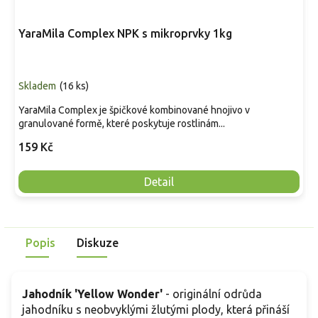
YaraMila Complex NPK s mikroprvky 1kg
Skladem
(
16 ks
)
YaraMila Complex je špičkové kombinované hnojivo v
granulované formě, které poskytuje rostlinám...
159 Kč
Detail
Popis
Diskuze
Jahodník 'Yellow Wonder'
- originální odrůda
jahodníku s neobvyklými žlutými plody, která přináší