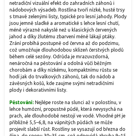
netradiční vizuální efekt do zahradních záhonů i
nádobových výsadeb. Rostlina tvoří nízké, husté trsy
s tmavě zelenými listy, typické pro lesní jahody. Plody
jsou jemně sladké a aromatické s lehce lesní chutí,
méně výrazně nakyslé než u klasických červených
jahod a díky žlutému zbarvení méně lákají ptáky.
Zrání probíhá postupně od června až do podzimu,
což umožňuje dlouhodobou sklizeň čerstvých plodů
během celé sezóny. Odrůda je mrazuvzdorná,
nenáročná na pěstování a odolná vůči běžným
chorobám a díky nízkému, kompaktnímu růstu se
hodí jak do trvalkových záhonů, tak do nádob a
závěsných košů, kde zaujme svými netradičními
plody i dekorativními listy.
Pěstování:
Nejlépe roste na slunci až v polostínu, v
lehce humózní, propustné půdě, která nevysychá na
prach, ale dlouhodobě nestojí ve vodě. Vhodné pH je
přibližně 5,5–6,8, na vápnitých půdách se může
projevit slabší růst. Rostliny se vysazují od března do
října, do sponu 30–35 cm, což odpovídá zhruba 9–15