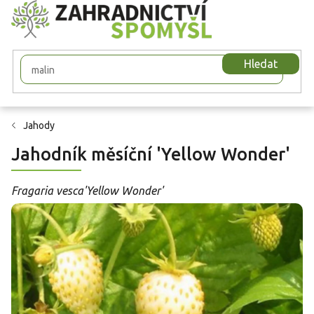
Přejít
na
obsah
Hledat
Jahody
Jahodník měsíční 'Yellow Wonder'
Fragaria vesca'Yellow Wonder'