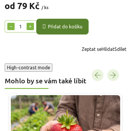
od
79 Kč
/ ks
Měrná
cena:
−
+
Přidat do košíku
Zeptat se
Hlídat
Sdílet
High-contrast mode
Mohlo by se vám také líbit