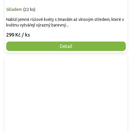
Skladem
(
22 ks
)
Nabízí jemně růžové květy s tmavším až vínovým středem, které v
květnu vytvářejí výrazný barevný...
299 Kč
/ ks
Detail