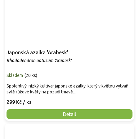
Japonská azalka 'Arabesk'
Rhododendron obtusum 'Arabesk'
Skladem
(
20 ks
)
Spolehlivý, nízký kultivar japonské azalky, který v květnu vytváří
sytě růžové květy na pozadí tmavě...
299 Kč
/ ks
Detail