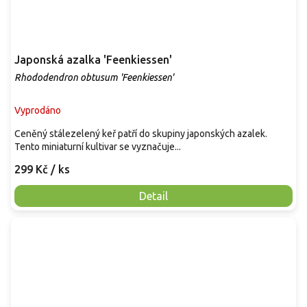
Japonská azalka 'Feenkiessen'
Rhododendron obtusum 'Feenkiessen'
Vyprodáno
Ceněný stálezelený keř patří do skupiny japonských azalek.
Tento miniaturní kultivar se vyznačuje...
299 Kč
/ ks
Detail