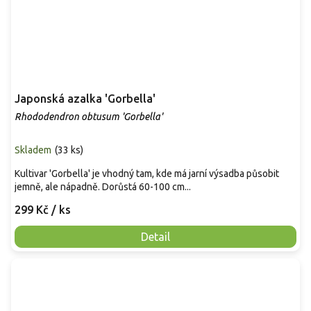
Japonská azalka 'Gorbella'
Rhododendron obtusum 'Gorbella'
Skladem
(
33 ks
)
Kultivar 'Gorbella' je vhodný tam, kde má jarní výsadba působit
jemně, ale nápadně. Dorůstá 60-100 cm...
299 Kč
/ ks
Detail