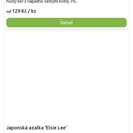
hustý keř s nápadně velkými květy. Po...
129 Kč
/ ks
od
Detail
Japonská azalka 'Elsie Lee'