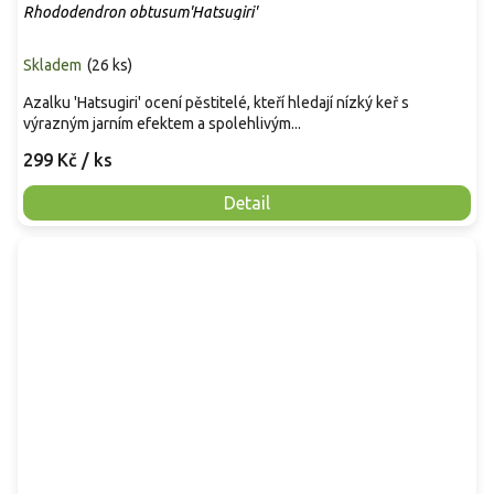
Rhododendron obtusum'Hatsugiri'
Skladem
(
26 ks
)
Azalku 'Hatsugiri' ocení pěstitelé, kteří hledají nízký keř s
výrazným jarním efektem a spolehlivým...
299 Kč
/ ks
Detail