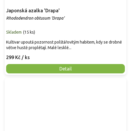
Japonská azalka 'Drapa'
Rhododendron obtusum 'Drapa'
Skladem
(
15 ks
)
Kultivar upoutá pozornost polštářovitým habitem, kdy se drobné
větve hustě proplétají. Malé lesklé...
299 Kč
/ ks
Detail