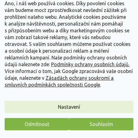
129 Kč
/ ks
Ano, i náš web používá cookies. Díky povolení cookies
od
vám budeme moct zprostředkovat nevšední zážitek při
Detail
prohlížení našeho webu. Analytické cookies používáme
k analýze návštěvnosti, personalizační nám pomáhají
s přizpůsobením webu a díky marketingovým cookies se
vám zobrazí takové reklamy, které vás nebudou
otravovat.
S vaším souhlasem můžeme používat cookies
a osobní údaje k personalizaci reklam a měření
reklamních kampaní. Naše podmínky ochrany osobních
údajů naleznete zde:
Podmínky ochrany osobních údajů.
Více informací o tom, jak Google zpracovává vaše osobní
údaje, naleznete v
Zásadách ochrany soukromí a
smluvních podmínkách společnosti Google
.
Nastavení
Odmítnout
Souhlasím
Japonská azalka 'Kalineczka'
Máme pro vás malý dárek
Rhododendron obtusum 'Kalineczka