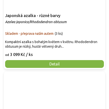
Japonská azalka - různé barvy
Azalea japonica/Rhododendron obtusum
Skladem - přeprava naším autem
(
3 ks
)
Kompaktní azalka s bohatým květem v květnu. Rhododendron
obtusum je nízký, hustě větvený druh...
3 099 Kč
/ ks
od
Detail