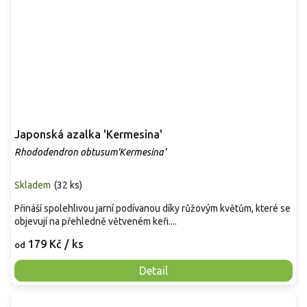
Japonská azalka 'Kermesina'
Rhododendron obtusum'Kermesina'
Skladem
(
32 ks
)
Přináší spolehlivou jarní podívanou díky růžovým květům, které se
objevují na přehledně větveném keři....
179 Kč
/ ks
od
Detail