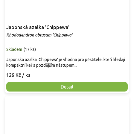
Japonská azalka 'Chippewa'
Rhododendron obtusum 'Chippewa'
Skladem
(
17 ks
)
Japonská azalka 'Chippewa' je vhodná pro pěstitele, kteří hledají
kompaktní keř s pozdějším nástupem...
129 Kč
/ ks
Detail