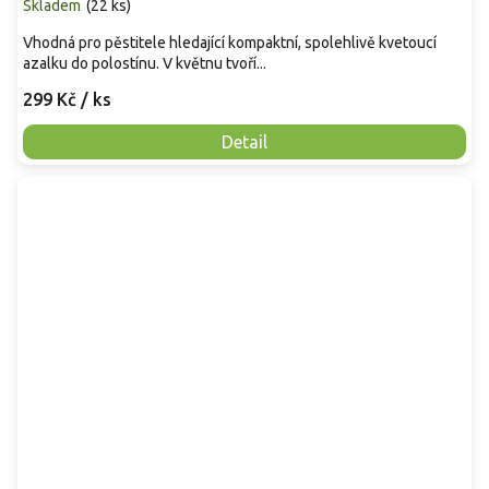
Skladem
(
22 ks
)
Vhodná pro pěstitele hledající kompaktní, spolehlivě kvetoucí
azalku do polostínu. V květnu tvoří...
299 Kč
/ ks
Detail