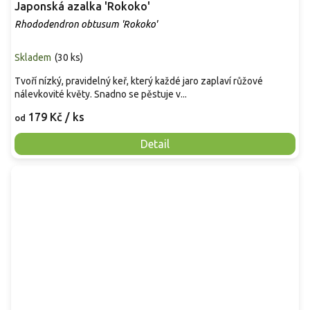
Japonská azalka 'Rokoko'
Rhododendron obtusum 'Rokoko'
Skladem
(
30 ks
)
Tvoří nízký, pravidelný keř, který každé jaro zaplaví růžové
nálevkovité květy. Snadno se pěstuje v...
179 Kč
/ ks
od
Detail