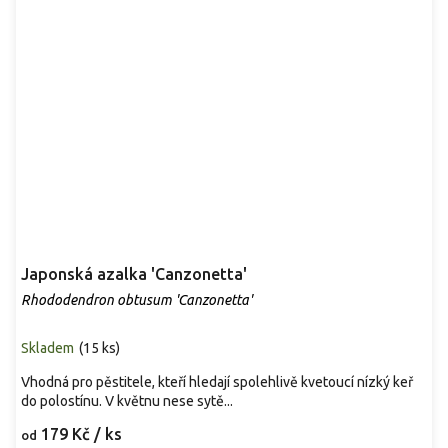
Japonská azalka 'Canzonetta'
Rhododendron obtusum 'Canzonetta'
Skladem
(
15 ks
)
Vhodná pro pěstitele, kteří hledají spolehlivě kvetoucí nízký keř
do polostínu. V květnu nese sytě...
179 Kč
/ ks
od