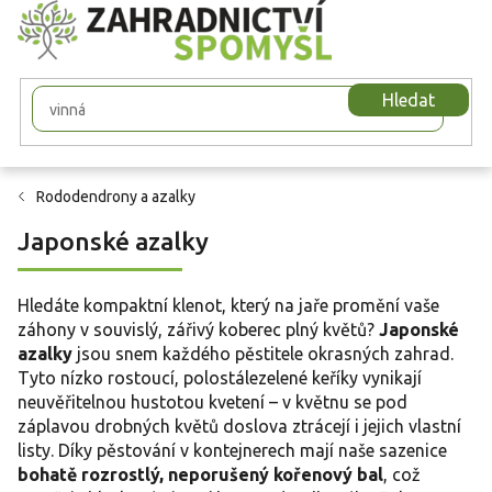
Přejít
na
obsah
Hledat
Rododendrony a azalky
Japonské azalky
Hledáte kompaktní klenot, který na jaře promění vaše
záhony v souvislý, zářivý koberec plný květů?
Japonské
azalky
jsou snem každého pěstitele okrasných zahrad.
Tyto nízko rostoucí, polostálezelené keříky vynikají
neuvěřitelnou hustotou kvetení – v květnu se pod
záplavou drobných květů doslova ztrácejí i jejich vlastní
listy. Díky pěstování v kontejnerech mají naše sazenice
bohatě rozrostlý, neporušený kořenový bal
, což