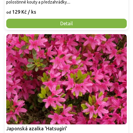
polostinné kouty a předzahrádky....
129 Kč
/ ks
od
Detail
Japonská azalka 'Hatsugiri'