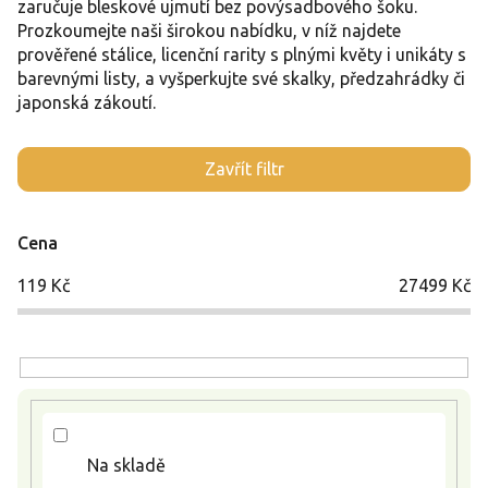
zaručuje bleskové ujmutí bez povýsadbového šoku.
Prozkoumejte naši širokou nabídku, v níž najdete
prověřené stálice, licenční rarity s plnými květy i unikáty s
barevnými listy, a vyšperkujte své skalky, předzahrádky či
japonská zákoutí.
V
Zavřít filtr
ý
p
i
Cena
s
p
119
Kč
27499
Kč
r
o
d
u
k
t
ů
Na skladě