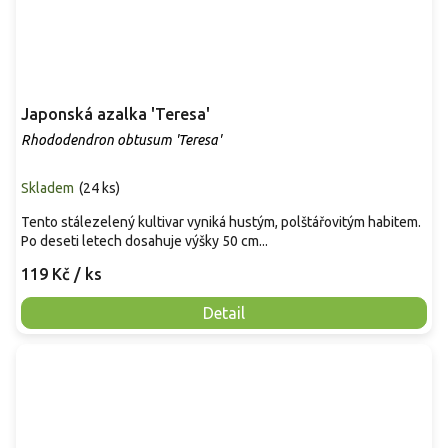
Japonská azalka 'Teresa'
Rhododendron obtusum 'Teresa'
Skladem
(
24 ks
)
Tento stálezelený kultivar vyniká hustým, polštářovitým habitem.
Po deseti letech dosahuje výšky 50 cm...
119 Kč
/ ks
Detail