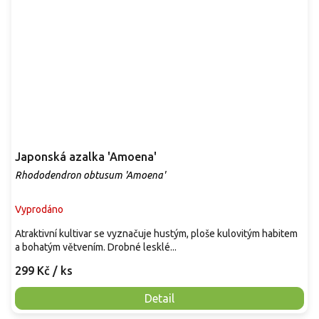
Japonská azalka 'Amoena'
Rhododendron obtusum 'Amoena'
Vyprodáno
Atraktivní kultivar se vyznačuje hustým, ploše kulovitým habitem
a bohatým větvením. Drobné lesklé...
299 Kč
/ ks
Detail