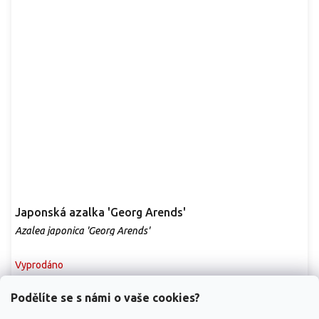
Japonská azalka 'Georg Arends'
Azalea japonica 'Georg Arends'
Vyprodáno
Nádherná azalka navazuje na tradici německého šlechtění azalek,
Podělíte se s námi o vaše cookies?
přináší velké květy v odstínu růžově...