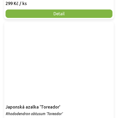
299 Kč
/ ks
Detail
Japonská azalka 'Toreador'
Rhododendron obtusum 'Toreador'