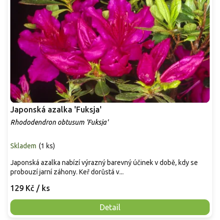
Japonská azalka 'Fuksja'
Rhododendron obtusum 'Fuksja'
Skladem
(
1 ks
)
Japonská azalka nabízí výrazný barevný účinek v době, kdy se
probouzí jarní záhony. Keř dorůstá v...
129 Kč
/ ks
Detail