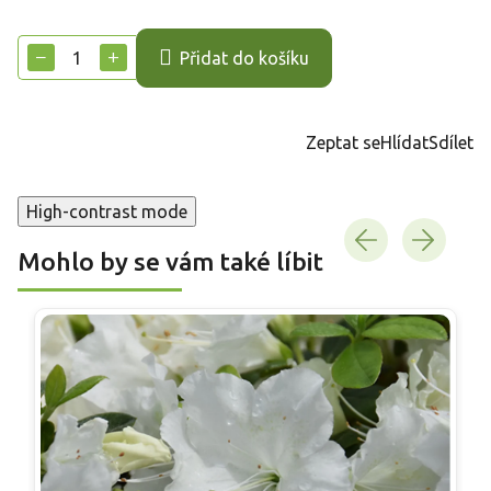
Měrná
cena:
−
+
Přidat do košíku
Zeptat se
Hlídat
Sdílet
High-contrast mode
Mohlo by se vám také líbit