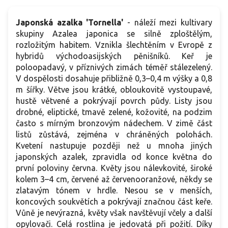
Japonská azalka 'Tornella'
- náleží mezi kultivary
skupiny Azalea japonica se silně zploštělým,
rozložitým habitem. Vznikla šlechtěním v Evropě z
hybridů východoasijských pěnišníků. Keř je
poloopadavý, v příznivých zimách téměř stálezelený.
V dospělosti dosahuje přibližně 0,3–0,4 m výšky a 0,8
m šířky. Větve jsou krátké, obloukovitě vystoupavé,
hustě větvené a pokrývají povrch půdy. Listy jsou
drobné, eliptické, tmavě zelené, kožovité, na podzim
často s mírným bronzovým nádechem. V zimě část
listů zůstává, zejména v chráněných polohách.
Kvetení nastupuje později než u mnoha jiných
japonských azalek, zpravidla od konce května do
první poloviny června. Květy jsou nálevkovité, široké
kolem 3–4 cm, červené až červenooranžové, někdy se
zlatavým tónem v hrdle. Nesou se v menších,
koncových soukvětích a pokrývají značnou část keře.
Vůně je nevýrazná, květy však navštěvují včely a další
opylovači. Celá rostlina je jedovatá při požití. Díky