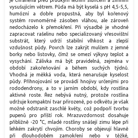
je chráněna před prudkým letním sluncem a zimním
vysušujícím větrem. Půda má být kyselá s pH 4,5-5,5,
humózní a dobře propustná, aby byl kořenový
systém rovnoměrně zásoben vláhou, ale zároveň
nedocházelo k přemokření. Při výsadbě je vhodné
zapracovat rašelinu nebo specializovaný vřesovištní
substrát, který udrží stabilní vlhkost a zlepší
vzdušnost půdy. Povrch lze zakrýt mulčem z jemné
borky nebo listovky, čímž se omezí výkyvy teplot a
vysychání. Zálivka má být pravidelná, zejména v
období zakořeňování a během suchých týdnů.
Vhodná je měkká voda, která nenarušuje kyselost
půdy. Přihnojování se provádí hnojivy určenými pro
rododendrony, a to v jarním období, kdy rostlina
aktivně roste. Řez nebývá nutný, protože rostlina
udržuje kompaktní tvar přirozeně, po odkvětu je však
možné odstranit zaschlé květy, což podpoří tvorbu
pupenů pro příští rok. Mrazuvzdornost dosahuje
přibližně -20 °C, mladé rostliny snášejí zimu lépe při
lehkém zakrytí chvojím. Choroby se objevují hlavně
při dlouhodobém zamokření nebo v těžké,