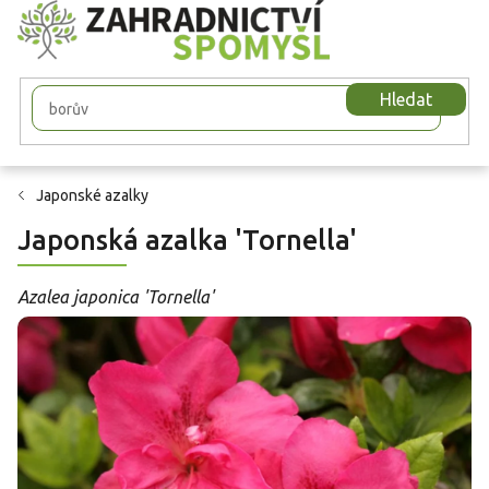
Přejít
na
obsah
Hledat
Japonské azalky
Japonská azalka 'Tornella'
Azalea japonica 'Tornella'