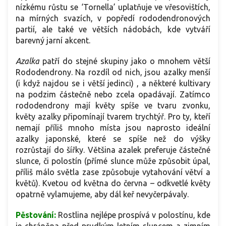
nízkému růstu se ‘Tornella’ uplatňuje ve vřesovištích,
na mírných svazích, v popředí rododendronových
partií, ale také ve větších nádobách, kde vytváří
barevný jarní akcent.
Azalka
patří do stejné skupiny jako o mnohem větší
Rododendrony. Na rozdíl od nich, jsou azalky menší
(i když najdou se i větší jedinci) , a některé kultivary
na podzim částečně nebo zcela opadávají. Zatímco
rododendrony mají květy spíše ve tvaru zvonku,
květy azalky připomínají tvarem trychtýř. Pro ty, kteří
nemají příliš mnoho místa jsou naprosto ideální
azalky japonské, které se spíše než do výšky
rozrůstají do šířky. Většina azalek preferuje částečné
slunce, či polostín (přímé slunce může způsobit úpal,
příliš málo světla zase způsobuje vytahování větví a
květů). Kvetou od května do června – odkvetlé květy
opatrně vylamujeme, aby dál keř nevyčerpávaly.
Pěstování:
Rostlina nejlépe prospívá v polostínu, kde