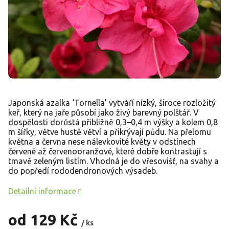
Japonská azalka ‘Tornella’ vytváří nízký, široce rozložitý
keř, který na jaře působí jako živý barevný polštář. V
dospělosti dorůstá přibližně 0,3–0,4 m výšky a kolem 0,8
m šířky, větve hustě větví a přikrývají půdu. Na přelomu
května a června nese nálevkovité květy v odstínech
červené až červenooranžové, které dobře kontrastují s
tmavě zeleným listím. Vhodná je do vřesovišť, na svahy a
do popředí rododendronových výsadeb.
Detailní informace
od
129 Kč
/ ks