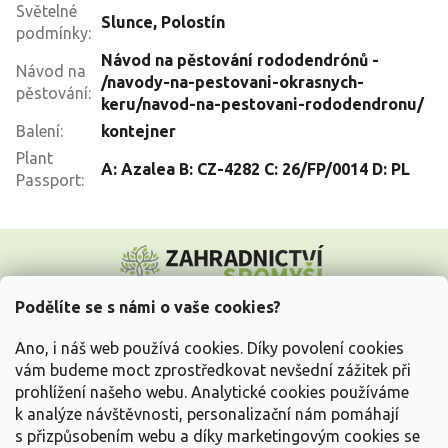
Světelné
Slunce
,
Polostín
podmínky
:
Návod na pěstování rododendrónů -
Návod na
/navody-na-pestovani-okrasnych-
pěstování
:
keru/navod-na-pestovani-rododendronu/
Balení
:
kontejner
Plant
A: Azalea B: CZ-4282 C: 26/FP/0014 D: PL
Passport
:
Z
á
p
a
Podělíte se s námi o vaše cookies?
t
Vše o nákupu
í
Ano, i náš web používá cookies. Díky povolení cookies
vám budeme moct zprostředkovat nevšední zážitek při
prohlížení našeho webu. Analytické cookies používáme
Informace pro Vás
k analýze návštěvnosti, personalizační nám pomáhají
s přizpůsobením webu a díky marketingovým cookies se
Kontakujte nás