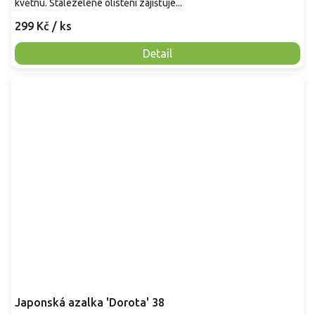
květnu. Stálezelené olistění zajišťuje...
299 Kč
/ ks
Detail
Japonská azalka 'Dorota' 38