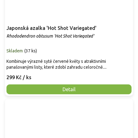
Japonská azalka 'Hot Shot Variegated'
Rhododendron obtusum 'Hot Shot Variegated'
Skladem
(
37 ks
)
Kombinuje výrazné sytě červené květy s atraktivními
panašovanými listy, které zdobí zahradu celoročně....
299 Kč
/ ks
Detail