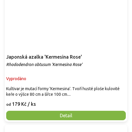
Japonská azalka 'Kermesina Rose'
Rhododendron obtusum 'Kermesina Rose'
Vyprodáno
Kultivar je mutací formy 'Kermesina'. Tvoří husté ploše kulovité
keře o výšce 80 cm a šířce 100 cm....
179 Kč
/ ks
od
Detail