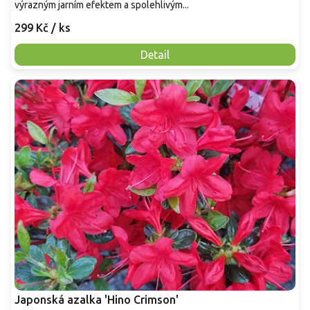
výrazným jarním efektem a spolehlivým...
299 Kč
/ ks
Detail
Japonská azalka 'Hino Crimson'