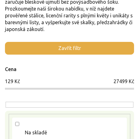
zaručuje bleskové ujmutí bez povýsadbového šoku.
Prozkoumejte naši širokou nabídku, v níž najdete
prověřené stálice, licenční rarity s plnými květy i unikáty s
barevnými listy, a vyšperkujte své skalky, předzahrádky či
japonská zákoutí.
V
Zavřít filtr
ý
p
i
Cena
s
p
129
Kč
27499
Kč
r
o
d
u
k
t
ů
Na skladě