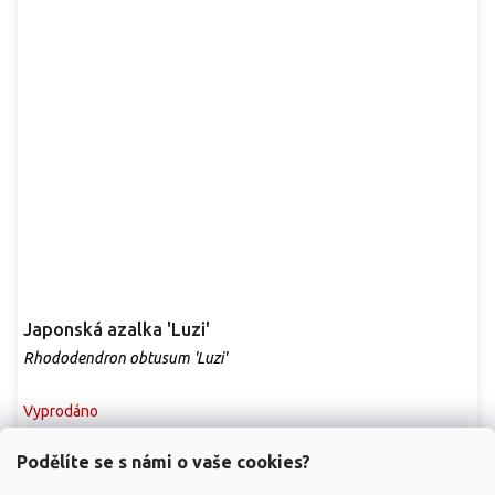
Japonská azalka 'Luzi'
Rhododendron obtusum 'Luzi'
Vyprodáno
Kompaktní azalka 'Luzi' nabízí jemné bílé květy, které v květnu
Podělíte se s námi o vaše cookies?
zvýrazní strukturu tmavého olistění....