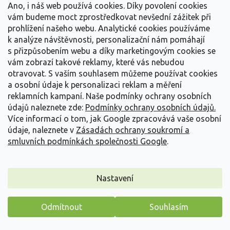
299 Kč
/ ks
Ano, i náš web používá cookies. Díky povolení cookies
vám budeme moct zprostředkovat nevšední zážitek při
Detail
prohlížení našeho webu. Analytické cookies používáme
k analýze návštěvnosti, personalizační nám pomáhají
s přizpůsobením webu a díky marketingovým cookies se
vám zobrazí takové reklamy, které vás nebudou
otravovat.
S vaším souhlasem můžeme používat cookies
a osobní údaje k personalizaci reklam a měření
reklamních kampaní. Naše podmínky ochrany osobních
údajů naleznete zde:
Podmínky ochrany osobních údajů.
Více informací o tom, jak Google zpracovává vaše osobní
údaje, naleznete v
Zásadách ochrany soukromí a
smluvních podmínkách společnosti Google
.
Nastavení
Odmítnout
Souhlasím
Japonská azalka 'Nuccio S Lucky Charme'
Máme pro vás malý dárek
Azalea japonica 'Nuccio S Lucky Charme'