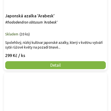
Japonská azalka 'Arabesk'
Rhododendron obtusum 'Arabesk'
Skladem
(
20 ks
)
Spolehlivý, nízký kultivar japonské azalky, který v květnu vytváří
sytě růžové květy na pozadí tmavě...
299 Kč
/ ks
Detail