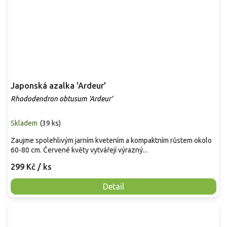
Japonská azalka 'Ardeur'
Rhododendron obtusum 'Ardeur'
Skladem
(
39 ks
)
Zaujme spolehlivým jarním kvetením a kompaktním růstem okolo
60-80 cm. Červené květy vytvářejí výrazný...
299 Kč
/ ks
Detail