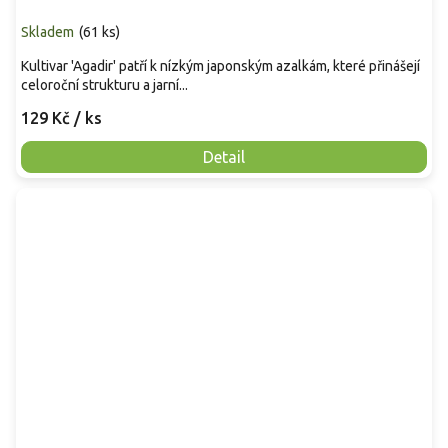
Skladem
(
61 ks
)
Kultivar 'Agadir' patří k nízkým japonským azalkám, které přinášejí
celoroční strukturu a jarní...
129 Kč
/ ks
Detail