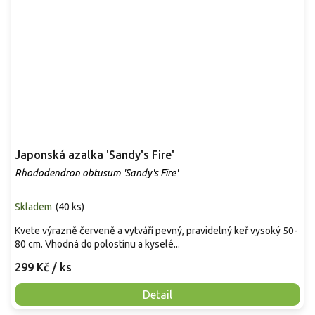
Japonská azalka 'Sandy's Fire'
Rhododendron obtusum 'Sandy's Fire'
Skladem
(
40 ks
)
Kvete výrazně červeně a vytváří pevný, pravidelný keř vysoký 50-
80 cm. Vhodná do polostínu a kyselé...
299 Kč
/ ks
Detail