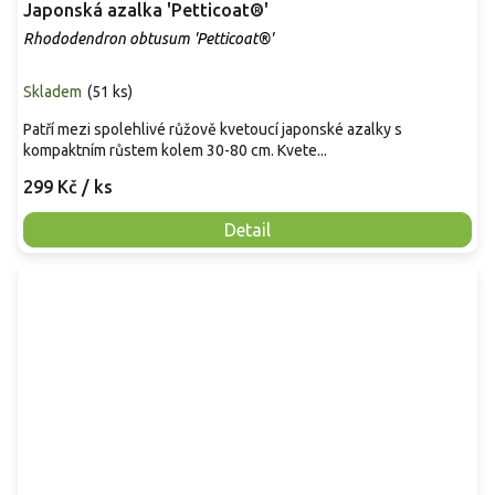
Japonská azalka 'Petticoat®'
Rhododendron obtusum 'Petticoat®'
Skladem
(
51 ks
)
Patří mezi spolehlivé růžově kvetoucí japonské azalky s
kompaktním růstem kolem 30-80 cm. Kvete...
299 Kč
/ ks
Detail