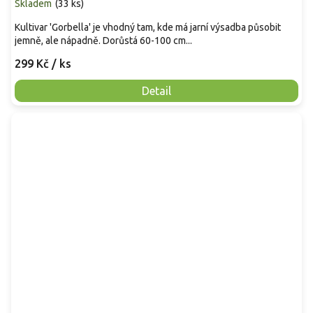
Skladem
(
33 ks
)
Kultivar 'Gorbella' je vhodný tam, kde má jarní výsadba působit
jemně, ale nápadně. Dorůstá 60-100 cm...
299 Kč
/ ks
Detail