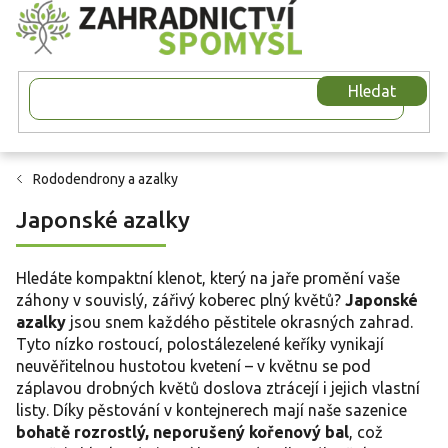
Přejít
na
obsah
Hledat
Rododendrony a azalky
Japonské azalky
Hledáte kompaktní klenot, který na jaře promění vaše
záhony v souvislý, zářivý koberec plný květů?
Japonské
azalky
jsou snem každého pěstitele okrasných zahrad.
Tyto nízko rostoucí, polostálezelené keříky vynikají
neuvěřitelnou hustotou kvetení – v květnu se pod
záplavou drobných květů doslova ztrácejí i jejich vlastní
listy. Díky pěstování v kontejnerech mají naše sazenice
bohatě rozrostlý, neporušený kořenový bal
, což