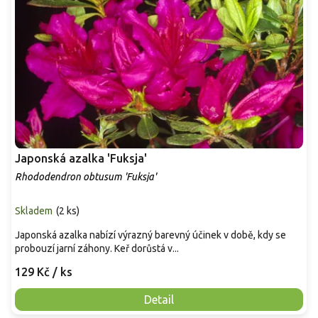
Japonská azalka 'Fuksja'
Rhododendron obtusum 'Fuksja'
Skladem
(
2 ks
)
Japonská azalka nabízí výrazný barevný účinek v době, kdy se
probouzí jarní záhony. Keř dorůstá v...
129 Kč
/ ks
Detail