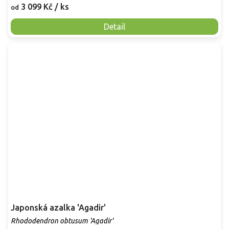
3 099 Kč
/ ks
od
Detail
Japonská azalka 'Agadir'
Rhododendron obtusum 'Agadir'