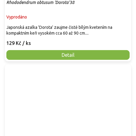
Rhododendrum obtusum 'Dorota'38
Vyprodáno
Japonská azalka 'Dorota' zaujme čistě bílým kvetením na
kompaktním keři vysokém cca 60 až 90 cm....
129 Kč
/ ks
Detail