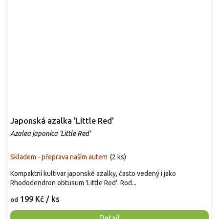
Japonská azalka 'Little Red'
Azalea japonica 'Little Red'
Skladem - přeprava naším autem
(
2 ks
)
Kompaktní kultivar japonské azalky, často vedený i jako
Rhododendron obtusum 'Little Red'. Rod...
199 Kč
/ ks
od
Detail