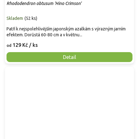
Rhododendron obtusum 'Hino Crimson'
Skladem
(
52 ks
)
Patří k nejspolehlivějším japonským azalkám s výrazným jarním
efektem. Dorůstá 60-80 cm a v květnu...
129 Kč
/ ks
od
Detail