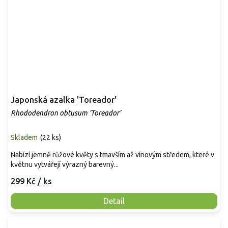
Japonská azalka 'Toreador'
Rhododendron obtusum 'Toreador'
Skladem
(
22 ks
)
Nabízí jemně růžové květy s tmavším až vínovým středem, které v
květnu vytvářejí výrazný barevný...
299 Kč
/ ks
Detail