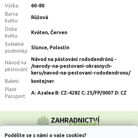
Výška
:
60-80
Barva
Růžová
květu
:
Doba
Květen
,
Červen
květu
:
Světelné
Slunce
,
Polostín
podmínky
:
Návod na pěstování rododendrónů -
Návod na
/navody-na-pestovani-okrasnych-
pěstování
:
keru/navod-na-pestovani-rododendronu/
Balení
:
kontejner
Plant
A: Azalea B: CZ-4282 C: 25/FP/0007 D: CZ
Passport
:
Z
á
p
a
Podělíte se s námi o vaše cookies?