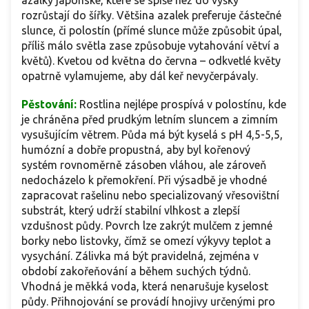
azalky japonské, které se spíše než do výšky
rozrůstají do šířky. Většina azalek preferuje částečné
slunce, či polostín (přímé slunce může způsobit úpal,
příliš málo světla zase způsobuje vytahování větví a
květů). Kvetou od května do června – odkvetlé květy
opatrně vylamujeme, aby dál keř nevyčerpávaly.
Pěstování:
Rostlina nejlépe prospívá v polostínu, kde
je chráněna před prudkým letním sluncem a zimním
vysušujícím větrem. Půda má být kyselá s pH 4,5-5,5,
humózní a dobře propustná, aby byl kořenový
systém rovnoměrně zásoben vláhou, ale zároveň
nedocházelo k přemokření. Při výsadbě je vhodné
zapracovat rašelinu nebo specializovaný vřesovištní
substrát, který udrží stabilní vlhkost a zlepší
vzdušnost půdy. Povrch lze zakrýt mulčem z jemné
borky nebo listovky, čímž se omezí výkyvy teplot a
vysychání. Zálivka má být pravidelná, zejména v
období zakořeňování a během suchých týdnů.
Vhodná je měkká voda, která nenarušuje kyselost
půdy. Přihnojování se provádí hnojivy určenými pro