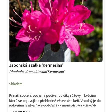
Japonská azalka 'Kermesina'
J
Rhododendron obtusum'Kermesina'
R
Skladem
S
N
Přináší spolehlivou jarní podívanou díky růžovým květům,
k
které se objevují na přehledně větveném keři. Vhodný je do
p
polostínu, k okrajům chodníků i do menších vřesovištních
z
2
výsadeb. Vyhovuje mu vlhká, propustná, kyselá půda a dobře