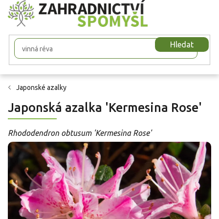
Přejít
na
obsah
Hledat
Japonské azalky
Japonská azalka 'Kermesina Rose'
Rhododendron obtusum 'Kermesina Rose'