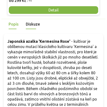
od 299 Kč
/ ks
v
snáší mrazy. Ve srovnání s kultivarem 'Kermesina Rose'
a
působí barevně sytěji a tvoří kompaktnější tvar.
Detail
p
Popis
Diskuze
Japonská azalka 'Kermesina Rose'
- kultivar je
oblíbenou mutací klasického kultivaru 'Kermesina' a
vykazuje mimořádně stabilní vlastnosti, pro které je
ceněn v evropských školkách již po mnoho desetiletí.
Rostlina tvoří husté, bohatě rozvětvené, ploše
kulovité keříky, jež v dospělosti, zhruba po deseti
letech, dosahují výšky 60 až 80 cm a šířky kolem 80
až 100 cm. Listy jsou drobné, eliptické až obvejčité, 2
až 3 cm dlouhé, tmavě zelené s lesklým kožovitým
povrchem. Během chladného podzimního období se
část listů barví do vínových a bronzových tónů a
opadává, zatímco vnitřní olistění zůstává na keři po
celou zimu. V průběhu května se z terminálních