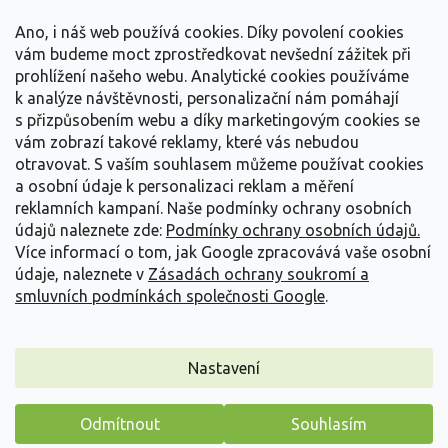
t
Vše o nákupu
í
Ano, i náš web používá cookies. Díky povolení cookies
vám budeme moct zprostředkovat nevšední zážitek při
prohlížení našeho webu. Analytické cookies používáme
Informace pro Vás
k analýze návštěvnosti, personalizační nám pomáhají
s přizpůsobením webu a díky marketingovým cookies se
Kontakujte nás
vám zobrazí takové reklamy, které vás nebudou
otravovat.
S vaším souhlasem můžeme používat cookies
a osobní údaje k personalizaci reklam a měření
reklamních kampaní. Naše podmínky ochrany osobních
údajů naleznete zde:
Podmínky ochrany osobních údajů.
Více informací o tom, jak Google zpracovává vaše osobní
údaje, naleznete v
Zásadách ochrany soukromí a
smluvních podmínkách společnosti Google
.
Vytvořil Shoptet
Nastavení
Copyright 2026
Zahradnictví Spomyšl
. Všechna práva
Odmítnout
Souhlasím
vyhrazena.