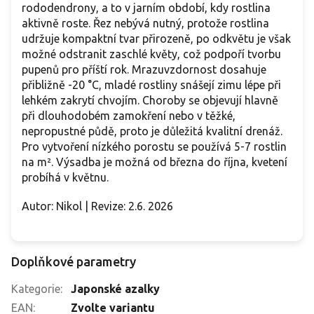
rododendrony, a to v jarním období, kdy rostlina
aktivně roste. Řez nebývá nutný, protože rostlina
udržuje kompaktní tvar přirozeně, po odkvětu je však
možné odstranit zaschlé květy, což podpoří tvorbu
pupenů pro příští rok. Mrazuvzdornost dosahuje
přibližně -20 °C, mladé rostliny snášejí zimu lépe při
lehkém zakrytí chvojím. Choroby se objevují hlavně
při dlouhodobém zamokření nebo v těžké,
nepropustné půdě, proto je důležitá kvalitní drenáž.
Pro vytvoření nízkého porostu se používá 5-7 rostlin
na m². Výsadba je možná od března do října, kvetení
probíhá v květnu.
Autor: Nikol | Revize: 2.6. 2026
Doplňkové parametry
Kategorie
:
Japonské azalky
EAN
:
Zvolte variantu