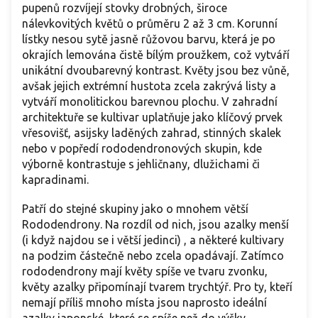
pupenů rozvíjejí stovky drobných, široce
nálevkovitých květů o průměru 2 až 3 cm. Korunní
lístky nesou sytě jasně růžovou barvu, která je po
okrajích lemována čistě bílým proužkem, což vytváří
unikátní dvoubarevný kontrast. Květy jsou bez vůně,
avšak jejich extrémní hustota zcela zakrývá listy a
vytváří monolitickou barevnou plochu. V zahradní
architektuře se kultivar uplatňuje jako klíčový prvek
vřesovišť, asijsky laděných zahrad, stinných skalek
nebo v popředí rododendronových skupin, kde
výborně kontrastuje s jehličnany, dlužichami či
kapradinami.
Patří do stejné skupiny jako o mnohem větší
Rododendrony. Na rozdíl od nich, jsou azalky menší
(i když najdou se i větší jedinci) , a některé kultivary
na podzim částečně nebo zcela opadávají. Zatímco
rododendrony mají květy spíše ve tvaru zvonku,
květy azalky připomínají tvarem trychtýř. Pro ty, kteří
nemají příliš mnoho místa jsou naprosto ideální