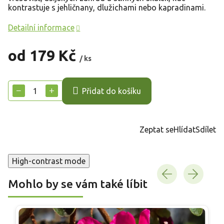
kontrastuje s jehličnany, dlužichami nebo kapradinami.
Detailní informace
od
179 Kč
/ ks
Měrná
cena:
−
+
Přidat do košíku
Zeptat se
Hlídat
Sdílet
High-contrast mode
Mohlo by se vám také líbit