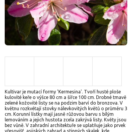
Kultivar je mutací formy 'Kermesina'. Tvoří husté ploše
kulovité keře o výšce 80 cm a šířce 100 cm. Drobné tmavě
zelené kožovité listy se na podzim barví do bronzova. V
květnu rozkvétají stovky nálevkovitých květů o průměru 3
cm. Korunní lístky mají jasně růžovou barvu s bílým
lemováním a jejich hustota zcela zakrývá listy. Květy jsou
bez vůně. V zahradní architektuře se uplatňuje jako prvek
vřesovišť, asijských zahrad a stinných skalek, kde